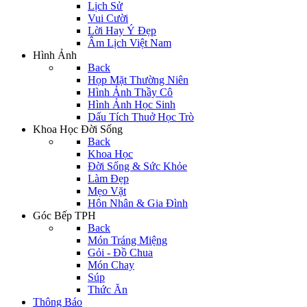
Lịch Sử
Vui Cười
Lời Hay Ý Đẹp
Âm Lịch Việt Nam
Hình Ảnh
Back
Họp Mặt Thường Niên
Hình Ảnh Thầy Cô
Hình Ảnh Học Sinh
Dấu Tích Thuở Học Trò
Khoa Học Đời Sống
Back
Khoa Học
Đời Sống & Sức Khỏe
Làm Đẹp
Mẹo Vặt
Hôn Nhân & Gia Đình
Góc Bếp TPH
Back
Món Tráng Miệng
Gỏi - Đồ Chua
Món Chay
Súp
Thức Ăn
Thông Báo