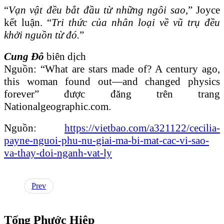
“
Vạn vật đều bắt đầu từ những ngôi sao,
” Joyce
kết luận. “
Tri thức của nhân loại về vũ trụ đều
khởi nguồn từ đó.
”
Cung Đô
biên dịch
Nguồn: “What are stars made of? A century ago,
this woman found out—and changed physics
forever” được đăng trên trang
Nationalgeographic.com.
Nguồn:
https://vietbao.com/a321122/cecilia-
payne-nguoi-phu-nu-giai-ma-bi-mat-cac-vi-sao-
va-thay-doi-nganh-vat-ly
Prev
Tống Phước Hiệp