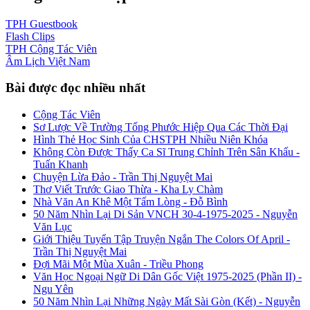
TPH
Guestbook
Flash
Clips
TPH
Cộng Tác Viên
Âm Lịch
Việt Nam
Bài được đọc nhiều nhất
Cộng Tác Viên
Sơ Lược Về Trường Tống Phước Hiệp Qua Các Thời Đại
Hình Thẻ Học Sinh Của CHSTPH Nhiều Niên Khóa
Không Còn Được Thấy Ca Sĩ Trung Chỉnh Trên Sân Khấu -
Tuấn Khanh
Chuyện Lừa Đảo - Trần Thị Nguyệt Mai
Thơ Viết Trước Giao Thừa - Kha Ly Chàm
Nhà Văn An Khê Một Tấm Lòng - Đỗ Bình
50 Năm Nhìn Lại Di Sản VNCH 30-4-1975-2025 - Nguyễn
Văn Lục
Giới Thiệu Tuyển Tập Truyện Ngắn The Colors Of April -
Trần Thị Nguyệt Mai
Đợi Mãi Một Mùa Xuân - Triều Phong
Văn Học Ngoại Ngữ Di Dân Gốc Việt 1975-2025 (Phần II) -
Ngu Yên
50 Năm Nhìn Lại Những Ngày Mất Sài Gòn (Kết) - Nguyễn