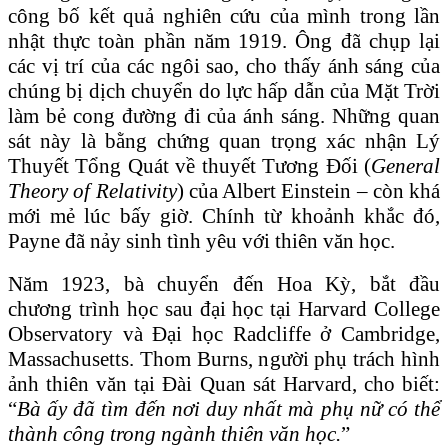
công bố kết quả nghiên cứu của mình trong lần
nhật thực toàn phần năm 1919. Ông đã chụp lại
các vị trí của các ngôi sao, cho thấy ánh sáng của
chúng bị dịch chuyển do lực hấp dẫn của Mặt Trời
làm bẻ cong đường đi của ánh sáng. Những quan
sát này là bằng chứng quan trọng xác nhận Lý
Thuyết Tổng Quát về thuyết Tương Đối (
General
Theory of Relativity
) của Albert Einstein – còn khá
mới mẻ lúc bấy giờ. Chính từ khoảnh khắc đó,
Payne đã nảy sinh tình yêu với thiên văn học.
Năm 1923, bà chuyển đến Hoa Kỳ, bắt đầu
chương trình học sau đại học tại Harvard College
Observatory và Đại học Radcliffe ở Cambridge,
Massachusetts. Thom Burns, người phụ trách hình
ảnh thiên văn tại Đài Quan sát Harvard, cho biết:
“
Bà ấy đã tìm đến nơi duy nhất mà phụ nữ có thể
thành công trong ngành thiên văn học.
”