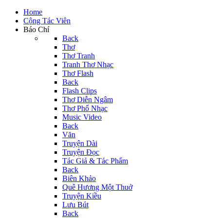
Home
Cộng Tác Viên
Báo Chí
Back
Thơ
Thơ Tranh
Tranh Thơ Nhạc
Thơ Flash
Back
Flash Clips
Thơ Diễn Ngâm
Thơ Phổ Nhạc
Music Video
Back
Văn
Truyện Dài
Truyện Đọc
Tác Giả & Tác Phẩm
Back
Biên Khảo
Quê Hương Một Thuở
Truyện Kiều
Lưu Bút
Back