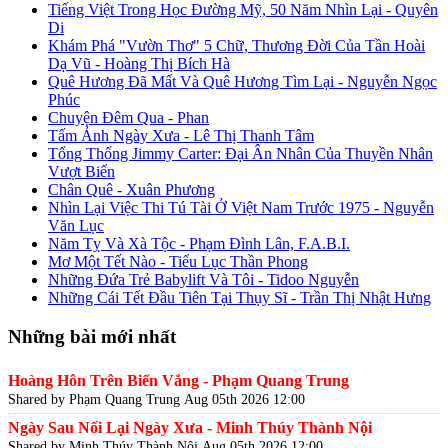
Tiếng Việt Trong Học Đường Mỹ, 50 Năm Nhìn Lại - Quyên
Di
Khám Phá "Vườn Thơ" 5 Chữ, Thương Đời Của Tần Hoài
Dạ Vũ - Hoàng Thị Bích Hà
Quê Hương Đã Mất Và Quê Hương Tìm Lại - Nguyễn Ngọc
Phúc
Chuyện Đêm Qua - Phan
Tấm Ảnh Ngày Xưa - Lê Thị Thanh Tâm
Tổng Thống Jimmy Carter: Đại Ân Nhân Của Thuyền Nhân
Vượt Biển
Chân Quê - Xuân Phương
Nhìn Lại Việc Thi Tú Tài Ở Việt Nam Trước 1975 - Nguyễn
Văn Lục
Năm Tỵ Và Xà Tộc - Phạm Đình Lân, F.A.B.I.
Mơ Một Tết Nào - Tiểu Lục Thần Phong
Những Đứa Trẻ Babylift Và Tôi - Tidoo Nguyễn
Những Cái Tết Đầu Tiên Tại Thụy Sĩ - Trần Thị Nhật Hưng
Những bài mới nhất
Hoàng Hôn Trên Biển Vắng - Phạm Quang Trung
Shared by Phạm Quang Trung
Aug 05th 2026 12:00
Ngày Sau Nối Lại Ngày Xưa - Minh Thúy Thành Nội
Shared by Minh Thúy Thành Nội
Aug 05th 2026 12:00