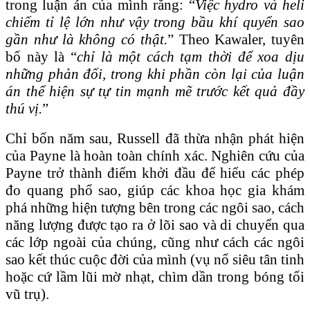
trong luận án của mình rằng: “
Việc hydro và heli
chiếm tỉ lệ lớn như vậy trong bầu khí quyển sao
gần như là không có thật.
” Theo Kawaler, tuyên
bố này là “
chỉ là một cách tạm thời để xoa dịu
những phản đối, trong khi phần còn lại của luận
án thể hiện sự tự tin mạnh mẽ trước kết quả đầy
thú vị.
”
Chỉ bốn năm sau, Russell đã thừa nhận phát hiện
của Payne là hoàn toàn chính xác. Nghiên cứu của
Payne trở thành điểm khởi đầu để hiểu các phép
đo quang phổ sao, giúp các khoa học gia khám
phá những hiện tượng bên trong các ngôi sao, cách
năng lượng được tạo ra ở lõi sao và di chuyển qua
các lớp ngoài của chúng, cũng như cách các ngôi
sao kết thúc cuộc đời của mình (vụ nổ siêu tân tinh
hoặc cứ lầm lũi mờ nhạt, chìm dần trong bóng tối
vũ trụ).