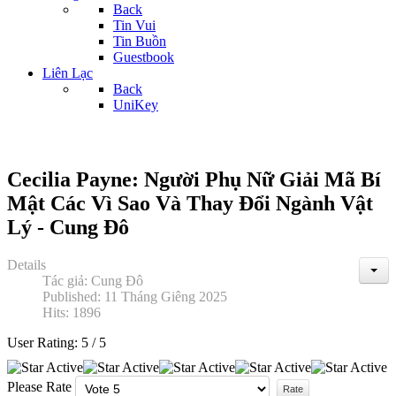
Back
Tin Vui
Tin Buồn
Guestbook
Liên Lạc
Back
UniKey
Cecilia Payne: Người Phụ Nữ Giải Mã Bí
Mật Các Vì Sao Và Thay Đổi Ngành Vật
Lý - Cung Đô
Details
Tác giả:
Cung Đô
Published: 11 Tháng Giêng 2025
Hits: 1896
User Rating:
5
/
5
Please Rate