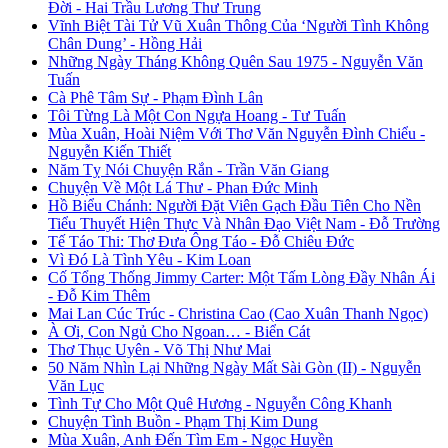
Đời - Hai Trầu Lương Thư Trung
Vĩnh Biệt Tài Tử Vũ Xuân Thông Của ‘Người Tình Không
Chân Dung’ - Hồng Hải
Những Ngày Tháng Không Quên Sau 1975 - Nguyễn Văn
Tuấn
Cà Phê Tâm Sự - Phạm Đình Lân
Tôi Từng Là Một Con Ngựa Hoang - Tư Tuấn
Mùa Xuân, Hoài Niệm Với Thơ Văn Nguyễn Đình Chiểu -
Nguyễn Kiến Thiết
Năm Tỵ Nói Chuyện Rắn - Trần Văn Giang
Chuyện Về Một Lá Thư - Phan Đức Minh
Hồ Biểu Chánh: Người Đặt Viên Gạch Đầu Tiên Cho Nền
Tiểu Thuyết Hiện Thực Và Nhân Đạo Việt Nam - Đỗ Trường
Tế Táo Thi: Thơ Đưa Ông Táo - Đỗ Chiêu Đức
Vì Đó Là Tình Yêu - Kim Loan
Cố Tổng Thống Jimmy Carter: Một Tấm Lòng Đầy Nhân Ái
- Đỗ Kim Thêm
Mai Lan Cúc Trúc - Christina Cao (Cao Xuân Thanh Ngọc)
À Ơi, Con Ngủ Cho Ngoan… - Biển Cát
Thơ Thục Uyên - Võ Thị Như Mai
50 Năm Nhìn Lại Những Ngày Mất Sài Gòn (II) - Nguyễn
Văn Lục
Tình Tự Cho Một Quê Hương - Nguyễn Công Khanh
Chuyện Tình Buồn - Phạm Thị Kim Dung
Mùa Xuân, Anh Đến Tìm Em - Ngọc Huyền