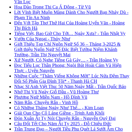
Văn Lục
Hoa Đào Trong Thi Ca Á Đông - Từ Vũ
Lời Vĩnh Biệt Muộn Màng Dành Cho Người Bạn Nhảy Dù -
Phạm Tín An Ninh
Đến Với Tập Thơ Thứ Hai Của Hoàng Uyển Văn - Hoàng
Thị Bích Hà
Tiếng Việt, Bao Giờ Cho Tới… Ngày Xưa? - Trần Nhật Vy
Vườn Của Ngoại - Thủy Như
Giới Thiệu Tạp Chí Ngôn Ngữ Số 36 – Tháng 3-2025 &
Giới thiệu Ngôn Ngữ Số Đặc Biệt Tưởng Niệm Khánh
Trường- Trần Thị Nguyệt Mai
Xứ Người, Có Nghe Tiếng Gà Gáy… - Trần Hoàng Vy
Đọc Tiểu Lục Thần Phong: Ngòi Bút Hoài Cảm Và Hiện
Thực - Uyên Nguyên
Những Cuộc “Thăm Viếng Không Mời” Lúc Nửa Đêm Thay
Đổi Số Phận Gia Đình Tôi* - Thanh Hà CH
Nhạc Sĩ Anh Việt Thu: 50 Năm Ngày Mất - Trần Quốc Bảo
Nhớ Thi Vũ Ngày Giỗ Đầu - Vũ Hoàng Thư
Phương Ngữ Miền Nam - Hồ Đình Vũ
Năm Rắn, Chuyện Rắn - Vinh Hồ
Có Những Tháng Ngày Như Thế... - Kim Loan
Giải Oan Cho Cô Láng Giềng - Trịnh Anh Khôi
Đón Xuân Ất Tỵ Nói Chuyện Rắn - Nguyễn Quý Đại
Câu Đối Tết Cho Năm Ất Tỵ 2025 - Đỗ Chiêu Đức
Trần Trung Đạo – Người Tiều Phu Quét Lá Sưởi Ấm Cho