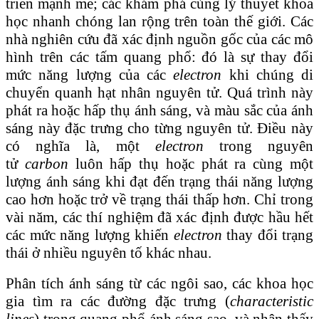
triển mạnh mẽ; các khám phá cùng lý thuyết khoa
học nhanh chóng lan rộng trên toàn thế giới. Các
nhà nghiên cứu đã xác định nguồn gốc của các mô
hình trên các tấm quang phổ: đó là sự thay đổi
mức năng lượng của các
electron
khi chúng di
chuyển quanh hạt nhân nguyên tử. Quá trình này
phát ra hoặc hấp thụ ánh sáng, và màu sắc của ánh
sáng này đặc trưng cho từng nguyên tử. Điều này
có nghĩa là, một
electron
trong nguyên
tử
carbon
luôn hấp thụ hoặc phát ra cùng một
lượng ánh sáng khi đạt đến trạng thái năng lượng
cao hơn hoặc trở về trạng thái thấp hơn. Chỉ trong
vài năm, các thí nghiệm đã xác định được hầu hết
các mức năng lượng khiến
electron
thay đổi trạng
thái ở nhiều nguyên tố khác nhau.
Phân tích ánh sáng từ các ngôi sao, các khoa học
gia tìm ra các đường đặc trưng (
characteristic
lines
) trong quang phổ ánh sáng sao, và nhận thấy