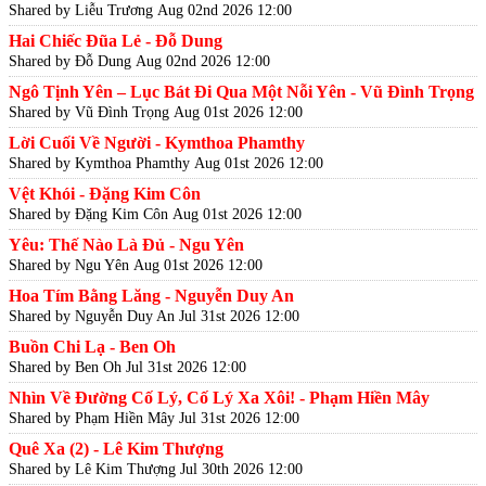
Shared by Liễu Trương
Aug 02nd 2026 12:00
Hai Chiếc Đũa Lẻ - Đỗ Dung
Shared by Đỗ Dung
Aug 02nd 2026 12:00
Ngô Tịnh Yên – Lục Bát Đi Qua Một Nỗi Yên - Vũ Đình Trọng
Shared by Vũ Đình Trọng
Aug 01st 2026 12:00
Lời Cuối Về Người - Kymthoa Phamthy
Shared by Kymthoa Phamthy
Aug 01st 2026 12:00
Vệt Khói - Đặng Kim Côn
Shared by Đặng Kim Côn
Aug 01st 2026 12:00
Yêu: Thế Nào Là Đủ - Ngu Yên
Shared by Ngu Yên
Aug 01st 2026 12:00
Hoa Tím Bằng Lăng - Nguyễn Duy An
Shared by Nguyễn Duy An
Jul 31st 2026 12:00
Buồn Chi Lạ - Ben Oh
Shared by Ben Oh
Jul 31st 2026 12:00
Nhìn Về Đường Cố Lý, Cố Lý Xa Xôi! - Phạm Hiền Mây
Shared by Phạm Hiền Mây
Jul 31st 2026 12:00
Quê Xa (2) - Lê Kim Thượng
Shared by Lê Kim Thượng
Jul 30th 2026 12:00