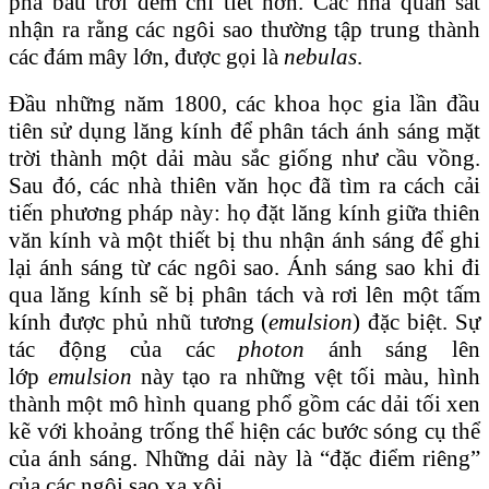
phá bầu trời đêm chi tiết hơn. Các nhà quan sát
nhận ra rằng các ngôi sao thường tập trung thành
các đám mây lớn, được gọi là
nebulas
.
Đầu những năm 1800, các khoa học gia lần đầu
tiên sử dụng lăng kính để phân tách ánh sáng mặt
trời thành một dải màu sắc giống như cầu vồng.
Sau đó, các nhà thiên văn học đã tìm ra cách cải
tiến phương pháp này: họ đặt lăng kính giữa thiên
văn kính và một thiết bị thu nhận ánh sáng để ghi
lại ánh sáng từ các ngôi sao. Ánh sáng sao khi đi
qua lăng kính sẽ bị phân tách và rơi lên một tấm
kính được phủ nhũ tương (
emulsion
) đặc biệt. Sự
tác động của các
photon
ánh sáng lên
lớp
emulsion
này tạo ra những vệt tối màu, hình
thành một mô hình quang phổ gồm các dải tối xen
kẽ với khoảng trống thể hiện các bước sóng cụ thể
của ánh sáng. Những dải này là “đặc điểm riêng”
của các ngôi sao xa xôi.