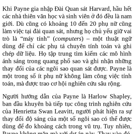
Khi Payne gia nhập Đài Quan sát Harvard, hầu hết
các nhà thiên văn học và sinh viên ở đó đều là nam
giới. Dù cũng có khoảng 10 đến 20 phụ nữ cũng
làm việc tại đài quan sát, nhưng họ chủ yếu giữ vai
trò là “máy tính” (
computers
) – một thuật ngữ
dùng để chỉ các phụ tá chuyên tính toán và ghi
chép dữ liệu. Họ tập trung tìm kiếm các mô hình
ánh sáng trong quang phổ sao và ghi nhận những
thay đổi của các ngôi sao quan sát được. Payne là
một trong số ít phụ nữ không làm công việc tính
toán, mà được trao cơ hội nghiên cứu sâu rộng.
Người hướng dẫn của Payne là Harlow Shapley,
ban đầu khuyên bà tiếp tục công trình nghiên cứu
của Henrietta Swan Leavitt, người phát hiện ra sự
thay đổi độ sáng của một số ngôi sao có thể được
dùng để đo khoảng cách trong vũ trụ. Tuy nhiên,
Payne không mặn mà với dự án này. Thay vào đó,