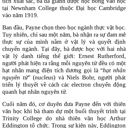
tích xuất sắc, bà đã giành được học bổng vào học
tại Newnham College thuộc Đại học Cambridge
vào năm 1919.
Ban đầu, Payne chọn theo học ngành thực vật học.
Tuy nhiên, chỉ sau một năm, bà nhận ra sự đam mê
thực sự của mình nằm ở vật lý và quyết định
chuyển ngành. Tại đây, bà được học với hai nhà
vật lý danh tiếng thế giới: Ernest Rutherford,
người phát hiện ra rằng mỗi nguyên tử đều có một
hạt nhân mang điện tích dương gọi là “
hạt nhân
nguyên tử
” (
nucleus
) và Niels Bohr, người phát
triển lý thuyết về cách các electron chuyển động
quanh hạt nhân nguyên tử.
Cuối năm đó, cơ duyên đưa Payne đến với thiên
văn học khi bà tham dự một buổi thuyết trình tại
Trinity College do nhà thiên văn học Arthur
Eddington tổ chức. Trong sự kiện này, Eddington