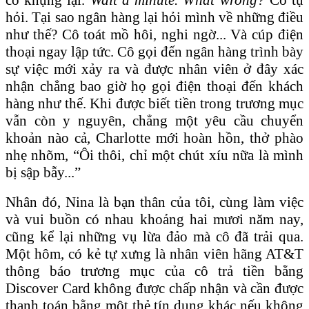
hỏi. Tại sao ngân hàng lại hỏi mình về những điều
như thế? Cô toát mồ hôi, nghi ngờ... Và cúp điện
thoại ngay lập tức. Cô gọi đến ngân hàng trình bày
sự việc mới xảy ra và được nhân viên ở đây xác
nhận chẳng bao giờ họ gọi điện thoại đến khách
hàng như thế. Khi được biết tiền trong trương mục
vẫn còn y nguyên, chẳng một yêu cầu chuyển
khoản nào cả, Charlotte mới hoàn hồn, thở phào
nhẹ nhõm, “Ôi thôi, chỉ một chút xíu nữa là mình
bị sập bẫy...”
Nhân đó, Nina là bạn thân của tôi, cùng làm việc
và vui buồn có nhau khoảng hai mươi năm nay,
cũng kể lại những vụ lừa đảo mà cô đã trải qua.
Một hôm, có kẻ tự xưng là nhân viên hãng AT&T
thông báo trương mục của cô trả tiền bằng
Discover Card không được chấp nhận và cần được
thanh toán bằng một thẻ tín dụng khác nếu không