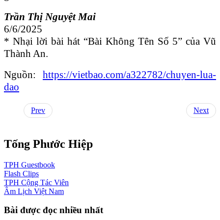
Trần Thị Nguyệt Mai
6/6/2025
* Nhại lời bài hát “Bài Không Tên Số 5” của Vũ
Thành An.
Nguồn:
https://vietbao.com/a322782/chuyen-lua-
dao
Prev
Next
Tống Phước Hiệp
TPH
Guestbook
Flash
Clips
TPH
Cộng Tác Viên
Âm Lịch
Việt Nam
Bài được đọc nhiều nhất