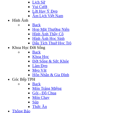
Lịch Sử
Vui Cười
Lời Hay Ý Đẹp
Âm Lịch Việt Nam
Hình Ảnh
Back
Họp Mặt Thường Niên
Hình Ảnh Thầy Cô
Hình Ảnh Học Sinh
Dấu Tích Thuở Học Trò
Khoa Học Đời Sống
Back
Khoa Học
Đời Sống & Sức Khỏe
Làm Đẹp
Mẹo Vặt
Hôn Nhân & Gia Đình
Góc Bếp TPH
Back
Món Tráng Miệng
Gỏi - Đồ Chua
Món Chay
Súp
Thức Ăn
Thông Báo