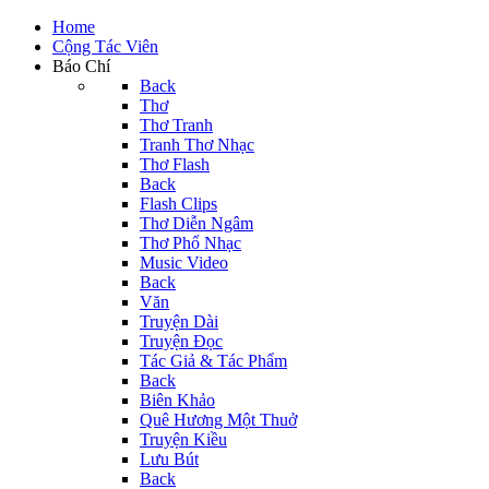
Home
Cộng Tác Viên
Báo Chí
Back
Thơ
Thơ Tranh
Tranh Thơ Nhạc
Thơ Flash
Back
Flash Clips
Thơ Diễn Ngâm
Thơ Phổ Nhạc
Music Video
Back
Văn
Truyện Dài
Truyện Đọc
Tác Giả & Tác Phẩm
Back
Biên Khảo
Quê Hương Một Thuở
Truyện Kiều
Lưu Bút
Back