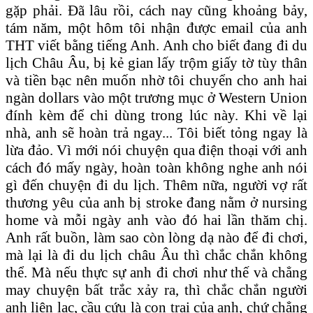
gặp phải. Đã lâu rồi, cách nay cũng khoảng bảy,
tám năm, một hôm tôi nhận được email của anh
THT viết bằng tiếng Anh. Anh cho biết đang đi du
lịch Châu Âu, bị kẻ gian lấy trộm giấy tờ tùy thân
và tiền bạc nên muốn nhờ tôi chuyển cho anh hai
ngàn dollars vào một trương mục ở Western Union
đính kèm để chi dùng trong lúc này. Khi về lại
nhà, anh sẽ hoàn trả ngay... Tôi biết tỏng ngay là
lừa đảo. Vì mới nói chuyện qua điện thoại với anh
cách đó mấy ngày, hoàn toàn không nghe anh nói
gì đến chuyện đi du lịch. Thêm nữa, người vợ rất
thương yêu của anh bị stroke đang nằm ở nursing
home và mỗi ngày anh vào đó hai lần thăm chị.
Anh rất buồn, làm sao còn lòng dạ nào để đi chơi,
mà lại là đi du lịch châu Âu thì chắc chắn không
thể. Mà nếu thực sự anh đi chơi như thế và chẳng
may chuyện bất trắc xảy ra, thì chắc chắn người
anh liên lạc, cầu cứu là con trai của anh, chứ chẳng