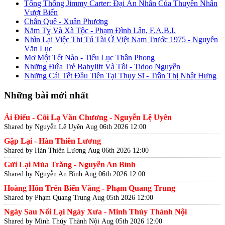
Tổng Thống Jimmy Carter: Đại Ân Nhân Của Thuyền Nhân
Vượt Biển
Chân Quê - Xuân Phương
Năm Tỵ Và Xà Tộc - Phạm Đình Lân, F.A.B.I.
Nhìn Lại Việc Thi Tú Tài Ở Việt Nam Trước 1975 - Nguyễn
Văn Lục
Mơ Một Tết Nào - Tiểu Lục Thần Phong
Những Đứa Trẻ Babylift Và Tôi - Tidoo Nguyễn
Những Cái Tết Đầu Tiên Tại Thụy Sĩ - Trần Thị Nhật Hưng
Những bài mới nhất
Ái Điểu - Cõi Lạ Văn Chương - Nguyễn Lệ Uyên
Shared by Nguyễn Lệ Uyên
Aug 06th 2026 12:00
Gặp Lại - Hàn Thiên Lương
Shared by Hàn Thiên Lương
Aug 06th 2026 12:00
Gửi Lại Mùa Trăng - Nguyễn An Bình
Shared by Nguyễn An Bình
Aug 06th 2026 12:00
Hoàng Hôn Trên Biển Vắng - Phạm Quang Trung
Shared by Phạm Quang Trung
Aug 05th 2026 12:00
Ngày Sau Nối Lại Ngày Xưa - Minh Thúy Thành Nội
Shared by Minh Thúy Thành Nội
Aug 05th 2026 12:00