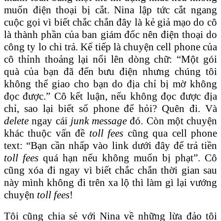
muốn điện thoại bị cắt. Nina lập tức cắt ngang
cuộc gọi vì biết chắc chắn đây là kẻ giả mạo do cô
là thành phần của ban giám đốc nên điện thoại do
công ty lo chi trả. Kế tiếp là chuyện cell phone của
cô thỉnh thoảng lại nổi lên dòng chữ: “Một gói
quà của bạn đã đến bưu điện nhưng chúng tôi
không thể giao cho bạn do địa chỉ bị mờ không
đọc được.” Cô kết luận, nếu không đọc được địa
chỉ, sao lại biết số phone để hỏi? Quên đi. Và
delete
ngay cái
junk message
đó. Còn một chuyện
khác thuộc vấn đề
toll fees
cũng qua cell phone
text: “Bạn cần nhấp vào link dưới đây để trả tiền
toll fees
quá hạn nếu không muốn bị phạt”. Cô
cũng xóa đi ngay vì biết chắc chắn thời gian sau
này mình không đi trên xa lộ thì làm gì lại vướng
chuyện
toll fees
!
Tôi cũng chia sẻ với Nina về những lừa đảo tôi