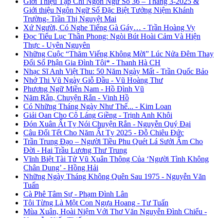
Giới Thiệu Tạp Chí Ngôn Ngữ Số 36 – Tháng 3-2025 &
Giới thiệu Ngôn Ngữ Số Đặc Biệt Tưởng Niệm Khánh
Trường- Trần Thị Nguyệt Mai
Xứ Người, Có Nghe Tiếng Gà Gáy… - Trần Hoàng Vy
Đọc Tiểu Lục Thần Phong: Ngòi Bút Hoài Cảm Và Hiện
Thực - Uyên Nguyên
Những Cuộc “Thăm Viếng Không Mời” Lúc Nửa Đêm Thay
Đổi Số Phận Gia Đình Tôi* - Thanh Hà CH
Nhạc Sĩ Anh Việt Thu: 50 Năm Ngày Mất - Trần Quốc Bảo
Nhớ Thi Vũ Ngày Giỗ Đầu - Vũ Hoàng Thư
Phương Ngữ Miền Nam - Hồ Đình Vũ
Năm Rắn, Chuyện Rắn - Vinh Hồ
Có Những Tháng Ngày Như Thế... - Kim Loan
Giải Oan Cho Cô Láng Giềng - Trịnh Anh Khôi
Đón Xuân Ất Tỵ Nói Chuyện Rắn - Nguyễn Quý Đại
Câu Đối Tết Cho Năm Ất Tỵ 2025 - Đỗ Chiêu Đức
Trần Trung Đạo – Người Tiều Phu Quét Lá Sưởi Ấm Cho
Đời - Hai Trầu Lương Thư Trung
Vĩnh Biệt Tài Tử Vũ Xuân Thông Của ‘Người Tình Không
Chân Dung’ - Hồng Hải
Những Ngày Tháng Không Quên Sau 1975 - Nguyễn Văn
Tuấn
Cà Phê Tâm Sự - Phạm Đình Lân
Tôi Từng Là Một Con Ngựa Hoang - Tư Tuấn
Mùa Xuân, Hoài Niệm Với Thơ Văn Nguyễn Đình Chiểu -