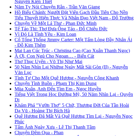
Nguyễn Kiến Thiết
Năm Tỵ Nói Chuyện Rắn - Trần Văn Giang
Hồ Biểu Chánh: Người Đặt Viên Gạch Đầu Tiên Cho Nền
Tiểu Thuyết Hiện Thực Và Nhân Đạo Việt Nam - Đỗ Trường
Chuyện Về Một Lá Thư - Phan Đức Minh
Tế Táo Thi: Thơ Đưa Ông Táo - Đỗ Chiêu Đức
Vì Đó Là Tình Yêu - Kim Loan
Cố Tổng Thống Jimmy Carter: Một Tấm Lòng Đầy Nhân Ái
- Đỗ Kim Thêm
Mai Lan Cúc Trúc - Christina Cao (Cao Xuân Thanh Ngọc)
À Ơi, Con Ngủ Cho Ngoan… - Biển Cát
Thơ Thục Uyên - Võ Thị Như Mai
50 Năm Nhìn Lại Những Ngày Mất Sài Gòn (II) - Nguyễn
Văn Lục
Tình Tự Cho Một Quê Hương - Nguyễn Công Khanh
Chuyện Tình Buồn - Phạm Thị Kim Dung
Mùa Xuân, Anh Đến Tìm Em - Ngọc Huyền
Tiếng Việt Trong Học Đường Mỹ, 50 Năm Nhìn Lại - Quyên
Di
Khám Phá "Vườn Thơ" 5 Chữ, Thương Đời Của Tần Hoài
Dạ Vũ - Hoàng Thị Bích Hà
Quê Hương Đã Mất Và Quê Hương Tìm Lại - Nguyễn Ngọc
Phúc
Tấm Ảnh Ngày Xưa - Lê Thị Thanh Tâm
Chuyện Đêm Qua - Phan