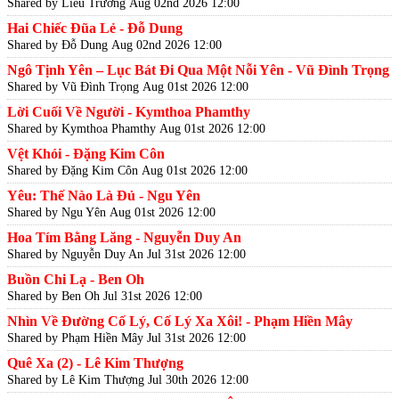
Shared by Liễu Trương
Aug 02nd 2026 12:00
Hai Chiếc Đũa Lẻ - Đỗ Dung
Shared by Đỗ Dung
Aug 02nd 2026 12:00
Ngô Tịnh Yên – Lục Bát Đi Qua Một Nỗi Yên - Vũ Đình Trọng
Shared by Vũ Đình Trọng
Aug 01st 2026 12:00
Lời Cuối Về Người - Kymthoa Phamthy
Shared by Kymthoa Phamthy
Aug 01st 2026 12:00
Vệt Khói - Đặng Kim Côn
Shared by Đặng Kim Côn
Aug 01st 2026 12:00
Yêu: Thế Nào Là Đủ - Ngu Yên
Shared by Ngu Yên
Aug 01st 2026 12:00
Hoa Tím Bằng Lăng - Nguyễn Duy An
Shared by Nguyễn Duy An
Jul 31st 2026 12:00
Buồn Chi Lạ - Ben Oh
Shared by Ben Oh
Jul 31st 2026 12:00
Nhìn Về Đường Cố Lý, Cố Lý Xa Xôi! - Phạm Hiền Mây
Shared by Phạm Hiền Mây
Jul 31st 2026 12:00
Quê Xa (2) - Lê Kim Thượng
Shared by Lê Kim Thượng
Jul 30th 2026 12:00