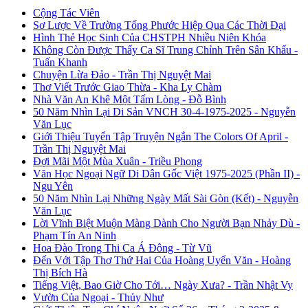
Cộng Tác Viên
Sơ Lược Về Trường Tống Phước Hiệp Qua Các Thời Đại
Hình Thẻ Học Sinh Của CHSTPH Nhiều Niên Khóa
Không Còn Được Thấy Ca Sĩ Trung Chỉnh Trên Sân Khấu -
Tuấn Khanh
Chuyện Lừa Đảo - Trần Thị Nguyệt Mai
Thơ Viết Trước Giao Thừa - Kha Ly Chàm
Nhà Văn An Khê Một Tấm Lòng - Đỗ Bình
50 Năm Nhìn Lại Di Sản VNCH 30-4-1975-2025 - Nguyễn
Văn Lục
Giới Thiệu Tuyển Tập Truyện Ngắn The Colors Of April -
Trần Thị Nguyệt Mai
Đợi Mãi Một Mùa Xuân - Triều Phong
Văn Học Ngoại Ngữ Di Dân Gốc Việt 1975-2025 (Phần II) -
Ngu Yên
50 Năm Nhìn Lại Những Ngày Mất Sài Gòn (Kết) - Nguyễn
Văn Lục
Lời Vĩnh Biệt Muộn Màng Dành Cho Người Bạn Nhảy Dù -
Phạm Tín An Ninh
Hoa Đào Trong Thi Ca Á Đông - Từ Vũ
Đến Với Tập Thơ Thứ Hai Của Hoàng Uyển Văn - Hoàng
Thị Bích Hà
Tiếng Việt, Bao Giờ Cho Tới… Ngày Xưa? - Trần Nhật Vy
Vườn Của Ngoại - Thủy Như