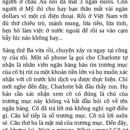
người ở châu Âu nói đã mất 3 ngàn euros. Còn
người ở Mỹ thì cho hay bạn thân mất vài ngàn
dollars vì một cú điện thoại. Rồi ở Việt Nam với
đủ thứ chiêu trò, mánh mung, lừa tiền, lừa tình,
hẹn hò làm việc ở nước ngoài để rồi sa vào cạm
bẫy lúc nào không hay...
Sáng thứ Ba vừa rồi, chuyện xảy ra ngay tại công
ty của tôi. Một số phone lạ gọi cho Charlotte tự
nhận là nhân viên ngân hàng báo tin trương mục
của cô bị rút ra một khoản tiền lớn và họ muốn xác
nhận với cô trước khi dịch vụ được thực hiện. Chỉ
mới nghe đến đây, Charlotte bắt đầu thấy run. Họ
bảo cần xác nhận xem cô có đúng là chủ của
trương mục này không và bắt đầu hỏi cô về tên
ngân hàng. Cô đã trả lời mà không nghi ngờ điều
gì. Câu kế tiếp là số trương mục. Cô trả lời suôn
sẻ. Câu thứ ba là mật mã của trương mục. Đến đây,
cô khựng lại.
Wait a minute. What wrong?
Cô tự