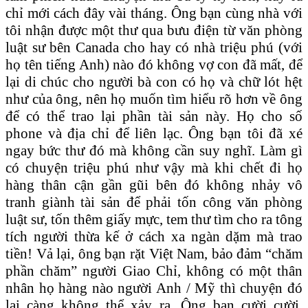
chỉ mới cách đây vài tháng. Ông bạn cùng nhà với
tôi nhận được một thư qua bưu điện từ văn phòng
luật sư bên Canada cho hay có nhà triệu phú (với
họ tên tiếng Anh) nào đó không vợ con đã mất, để
lại di chúc cho người bà con có họ và chữ lót hệt
như của ông, nên họ muốn tìm hiểu rõ hơn về ông
để có thể trao lại phần tài sản này. Họ cho số
phone và địa chỉ để liên lạc. Ông bạn tôi đã xé
ngay bức thư đó mà không cần suy nghĩ. Làm gì
có chuyện triệu phú như vậy mà khi chết đi họ
hàng thân cận gần gũi bên đó không nhảy vô
tranh giành tài sản để phải tốn công văn phòng
luật sư, tốn thêm giấy mực, tem thư tìm cho ra tông
tích người thừa kế ở cách xa ngàn dặm mà trao
tiền! Vả lại, ông bạn rặt Việt Nam, bảo đảm “chăm
phần chăm” người Giao Chỉ, không có một thân
nhân họ hàng nào người Anh / Mỹ thì chuyện đó
lại càng không thể xảy ra. Ông bạn cười cười,