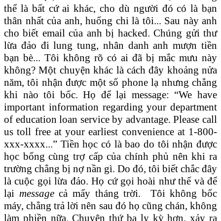
thể là bất cứ ai khác, cho dù người đó có là bạn
thân nhất của anh, huống chi là tôi... Sau này anh
cho biết email của anh bị hacked. Chúng gửi thư
lừa đảo đi lung tung, nhân danh anh mượn tiền
bạn bè... Tôi không rõ có ai đã bị mắc mưu này
không? Một chuyện khác là cách đây khoảng nửa
năm, tôi nhận được một số phone lạ nhưng chẳng
khi nào tôi bốc. Họ để lại message: “We have
important information regarding your department
of education loan service by advantage. Please call
us toll free at your earliest convenience at 1-800-
xxx-xxxx...” Tiền học có là bao do tôi nhận được
học bổng cùng trợ cấp của chính phủ nên khi ra
trường chẳng bị nợ nần gì. Do đó, tôi biết chắc đây
là cuộc gọi lừa đảo. Họ cứ gọi hoài như thế và để
lại
message
cả mấy tháng trời. Tôi không bốc
máy, chẳng trả lời nên sau đó họ cũng chán, không
làm phiền nữa. Chuyện thứ ba ly kỳ hơn, xảy ra