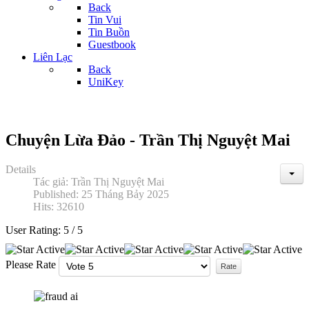
Back
Tin Vui
Tin Buồn
Guestbook
Liên Lạc
Back
UniKey
Chuyện Lừa Đảo - Trần Thị Nguyệt Mai
Details
Tác giả:
Trần Thị Nguyệt Mai
Published: 25 Tháng Bảy 2025
Hits: 32610
User Rating:
5
/
5
Please Rate