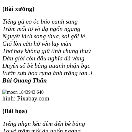
(Bài xướng)
Tiếng gà eo óc báo canh sang
Trăm mối tơ vò dạ ngổn ngang
Nguyệt lách song thưa, soi gối lẻ
Gió lòn cửa hở vén lay màn
Thơ hay không giữ tình chung thuỷ
Đàn giỏi còn đâu nghĩa đá vàng
Duyên số bẽ bàng quanh phận bạc
Vườn xưa hoa rụng ánh trăng tan..!
Bùi Quang Thân
hình: Pixabay.com
(Bài họa)
Tiếng nhạn kêu đêm đến bẽ bàng
Tơ vò trăm mối dạ ngổn ngang