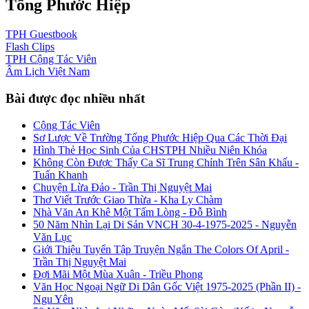
Tống Phước Hiệp
TPH
Guestbook
Flash
Clips
TPH
Cộng Tác Viên
Âm Lịch
Việt Nam
Bài được đọc nhiều nhất
Cộng Tác Viên
Sơ Lược Về Trường Tống Phước Hiệp Qua Các Thời Đại
Hình Thẻ Học Sinh Của CHSTPH Nhiều Niên Khóa
Không Còn Được Thấy Ca Sĩ Trung Chỉnh Trên Sân Khấu -
Tuấn Khanh
Chuyện Lừa Đảo - Trần Thị Nguyệt Mai
Thơ Viết Trước Giao Thừa - Kha Ly Chàm
Nhà Văn An Khê Một Tấm Lòng - Đỗ Bình
50 Năm Nhìn Lại Di Sản VNCH 30-4-1975-2025 - Nguyễn
Văn Lục
Giới Thiệu Tuyển Tập Truyện Ngắn The Colors Of April -
Trần Thị Nguyệt Mai
Đợi Mãi Một Mùa Xuân - Triều Phong
Văn Học Ngoại Ngữ Di Dân Gốc Việt 1975-2025 (Phần II) -
Ngu Yên