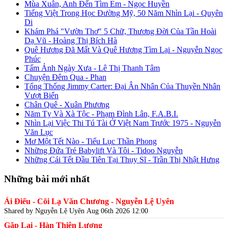
Mùa Xuân, Anh Đến Tìm Em - Ngọc Huyền
Tiếng Việt Trong Học Đường Mỹ, 50 Năm Nhìn Lại - Quyên
Di
Khám Phá "Vườn Thơ" 5 Chữ, Thương Đời Của Tần Hoài
Dạ Vũ - Hoàng Thị Bích Hà
Quê Hương Đã Mất Và Quê Hương Tìm Lại - Nguyễn Ngọc
Phúc
Tấm Ảnh Ngày Xưa - Lê Thị Thanh Tâm
Chuyện Đêm Qua - Phan
Tổng Thống Jimmy Carter: Đại Ân Nhân Của Thuyền Nhân
Vượt Biển
Chân Quê - Xuân Phương
Năm Tỵ Và Xà Tộc - Phạm Đình Lân, F.A.B.I.
Nhìn Lại Việc Thi Tú Tài Ở Việt Nam Trước 1975 - Nguyễn
Văn Lục
Mơ Một Tết Nào - Tiểu Lục Thần Phong
Những Đứa Trẻ Babylift Và Tôi - Tidoo Nguyễn
Những Cái Tết Đầu Tiên Tại Thụy Sĩ - Trần Thị Nhật Hưng
Những bài mới nhất
Ái Điểu - Cõi Lạ Văn Chương - Nguyễn Lệ Uyên
Shared by Nguyễn Lệ Uyên
Aug 06th 2026 12:00
Gặp Lại - Hàn Thiên Lương