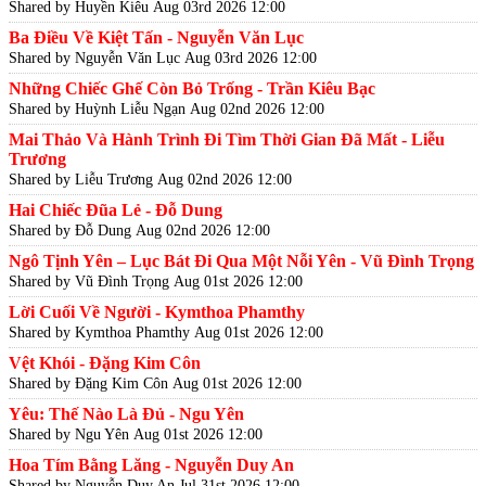
Shared by Huyền Kiêu
Aug 03rd 2026 12:00
Ba Điều Về Kiệt Tấn - Nguyễn Văn Lục
Shared by Nguyễn Văn Lục
Aug 03rd 2026 12:00
Những Chiếc Ghế Còn Bỏ Trống - Trần Kiêu Bạc
Shared by Huỳnh Liễu Ngạn
Aug 02nd 2026 12:00
Mai Thảo Và Hành Trình Đi Tìm Thời Gian Đã Mất - Liễu
Trương
Shared by Liễu Trương
Aug 02nd 2026 12:00
Hai Chiếc Đũa Lẻ - Đỗ Dung
Shared by Đỗ Dung
Aug 02nd 2026 12:00
Ngô Tịnh Yên – Lục Bát Đi Qua Một Nỗi Yên - Vũ Đình Trọng
Shared by Vũ Đình Trọng
Aug 01st 2026 12:00
Lời Cuối Về Người - Kymthoa Phamthy
Shared by Kymthoa Phamthy
Aug 01st 2026 12:00
Vệt Khói - Đặng Kim Côn
Shared by Đặng Kim Côn
Aug 01st 2026 12:00
Yêu: Thế Nào Là Đủ - Ngu Yên
Shared by Ngu Yên
Aug 01st 2026 12:00
Hoa Tím Bằng Lăng - Nguyễn Duy An
Shared by Nguyễn Duy An
Jul 31st 2026 12:00