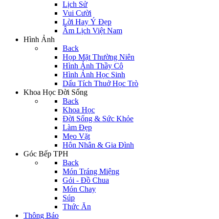
Lịch Sử
Vui Cười
Lời Hay Ý Đẹp
Âm Lịch Việt Nam
Hình Ảnh
Back
Họp Mặt Thường Niên
Hình Ảnh Thầy Cô
Hình Ảnh Học Sinh
Dấu Tích Thuở Học Trò
Khoa Học Đời Sống
Back
Khoa Học
Đời Sống & Sức Khỏe
Làm Đẹp
Mẹo Vặt
Hôn Nhân & Gia Đình
Góc Bếp TPH
Back
Món Tráng Miệng
Gỏi - Đồ Chua
Món Chay
Súp
Thức Ăn
Thông Báo