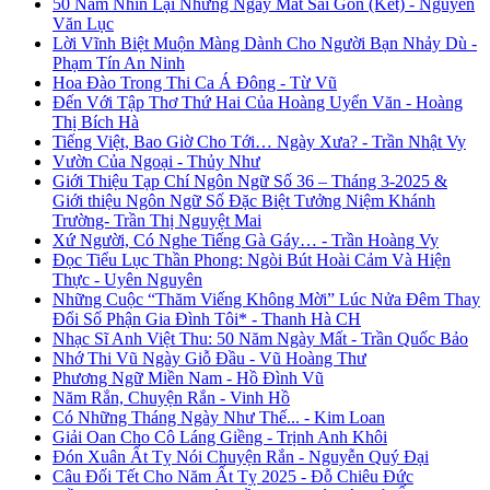
50 Năm Nhìn Lại Những Ngày Mất Sài Gòn (Kết) - Nguyễn
Văn Lục
Lời Vĩnh Biệt Muộn Màng Dành Cho Người Bạn Nhảy Dù -
Phạm Tín An Ninh
Hoa Đào Trong Thi Ca Á Đông - Từ Vũ
Đến Với Tập Thơ Thứ Hai Của Hoàng Uyển Văn - Hoàng
Thị Bích Hà
Tiếng Việt, Bao Giờ Cho Tới… Ngày Xưa? - Trần Nhật Vy
Vườn Của Ngoại - Thủy Như
Giới Thiệu Tạp Chí Ngôn Ngữ Số 36 – Tháng 3-2025 &
Giới thiệu Ngôn Ngữ Số Đặc Biệt Tưởng Niệm Khánh
Trường- Trần Thị Nguyệt Mai
Xứ Người, Có Nghe Tiếng Gà Gáy… - Trần Hoàng Vy
Đọc Tiểu Lục Thần Phong: Ngòi Bút Hoài Cảm Và Hiện
Thực - Uyên Nguyên
Những Cuộc “Thăm Viếng Không Mời” Lúc Nửa Đêm Thay
Đổi Số Phận Gia Đình Tôi* - Thanh Hà CH
Nhạc Sĩ Anh Việt Thu: 50 Năm Ngày Mất - Trần Quốc Bảo
Nhớ Thi Vũ Ngày Giỗ Đầu - Vũ Hoàng Thư
Phương Ngữ Miền Nam - Hồ Đình Vũ
Năm Rắn, Chuyện Rắn - Vinh Hồ
Có Những Tháng Ngày Như Thế... - Kim Loan
Giải Oan Cho Cô Láng Giềng - Trịnh Anh Khôi
Đón Xuân Ất Tỵ Nói Chuyện Rắn - Nguyễn Quý Đại
Câu Đối Tết Cho Năm Ất Tỵ 2025 - Đỗ Chiêu Đức