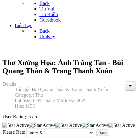
Back
Tin Vui
Tin Buồn
Guestbook
Liên Lạc
Back
UniKey
Thơ Xướng Họa: Ánh Trăng Tan - Bùi
Quang Thân & Trang Thanh Xuân
Details
Tác giả:
Bùi Quang Thân & Trang Thanh Xuân
Category:
Thơ
Published: 09 Tháng Mười Hai 2025
Hits: 1155
User Rating:
5
/
5
Please Rate