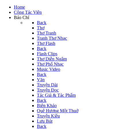
Home
Cộng Tác Viên
Báo Chí
Back
Thơ
Thơ Tranh
Tranh Thơ Nhạc
Thơ Flash
Back
Flash Clips
Thơ Diễn Ngâm
Thơ Phổ Nhạc
Music Video
Back
Văn
Truyện Dài
Truyện Đọc
Tác Giả & Tác Phẩm
Back
Biên Khảo
Quê Hương Một Thuở
Truyện Kiều
Lưu Bút
Back