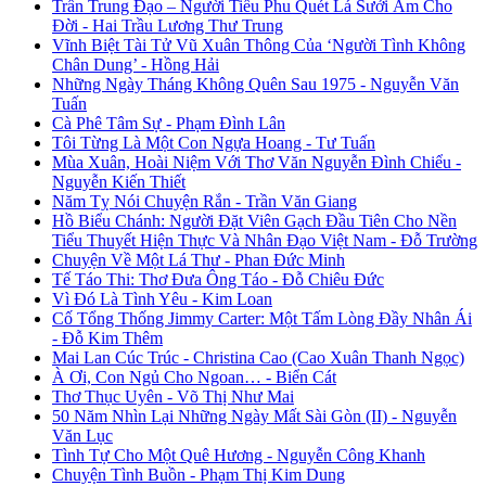
Trần Trung Đạo – Người Tiều Phu Quét Lá Sưởi Ấm Cho
Đời - Hai Trầu Lương Thư Trung
Vĩnh Biệt Tài Tử Vũ Xuân Thông Của ‘Người Tình Không
Chân Dung’ - Hồng Hải
Những Ngày Tháng Không Quên Sau 1975 - Nguyễn Văn
Tuấn
Cà Phê Tâm Sự - Phạm Đình Lân
Tôi Từng Là Một Con Ngựa Hoang - Tư Tuấn
Mùa Xuân, Hoài Niệm Với Thơ Văn Nguyễn Đình Chiểu -
Nguyễn Kiến Thiết
Năm Tỵ Nói Chuyện Rắn - Trần Văn Giang
Hồ Biểu Chánh: Người Đặt Viên Gạch Đầu Tiên Cho Nền
Tiểu Thuyết Hiện Thực Và Nhân Đạo Việt Nam - Đỗ Trường
Chuyện Về Một Lá Thư - Phan Đức Minh
Tế Táo Thi: Thơ Đưa Ông Táo - Đỗ Chiêu Đức
Vì Đó Là Tình Yêu - Kim Loan
Cố Tổng Thống Jimmy Carter: Một Tấm Lòng Đầy Nhân Ái
- Đỗ Kim Thêm
Mai Lan Cúc Trúc - Christina Cao (Cao Xuân Thanh Ngọc)
À Ơi, Con Ngủ Cho Ngoan… - Biển Cát
Thơ Thục Uyên - Võ Thị Như Mai
50 Năm Nhìn Lại Những Ngày Mất Sài Gòn (II) - Nguyễn
Văn Lục
Tình Tự Cho Một Quê Hương - Nguyễn Công Khanh
Chuyện Tình Buồn - Phạm Thị Kim Dung