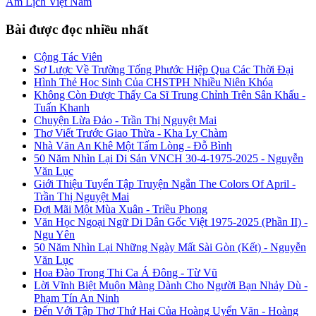
Âm Lịch
Việt Nam
Bài được đọc nhiều nhất
Cộng Tác Viên
Sơ Lược Về Trường Tống Phước Hiệp Qua Các Thời Đại
Hình Thẻ Học Sinh Của CHSTPH Nhiều Niên Khóa
Không Còn Được Thấy Ca Sĩ Trung Chỉnh Trên Sân Khấu -
Tuấn Khanh
Chuyện Lừa Đảo - Trần Thị Nguyệt Mai
Thơ Viết Trước Giao Thừa - Kha Ly Chàm
Nhà Văn An Khê Một Tấm Lòng - Đỗ Bình
50 Năm Nhìn Lại Di Sản VNCH 30-4-1975-2025 - Nguyễn
Văn Lục
Giới Thiệu Tuyển Tập Truyện Ngắn The Colors Of April -
Trần Thị Nguyệt Mai
Đợi Mãi Một Mùa Xuân - Triều Phong
Văn Học Ngoại Ngữ Di Dân Gốc Việt 1975-2025 (Phần II) -
Ngu Yên
50 Năm Nhìn Lại Những Ngày Mất Sài Gòn (Kết) - Nguyễn
Văn Lục
Hoa Đào Trong Thi Ca Á Đông - Từ Vũ
Lời Vĩnh Biệt Muộn Màng Dành Cho Người Bạn Nhảy Dù -
Phạm Tín An Ninh
Đến Với Tập Thơ Thứ Hai Của Hoàng Uyển Văn - Hoàng