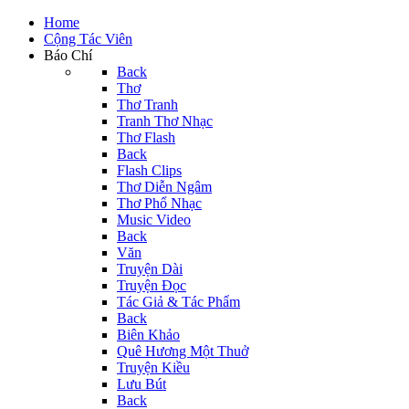
Home
Cộng Tác Viên
Báo Chí
Back
Thơ
Thơ Tranh
Tranh Thơ Nhạc
Thơ Flash
Back
Flash Clips
Thơ Diễn Ngâm
Thơ Phổ Nhạc
Music Video
Back
Văn
Truyện Dài
Truyện Đọc
Tác Giả & Tác Phẩm
Back
Biên Khảo
Quê Hương Một Thuở
Truyện Kiều
Lưu Bút
Back