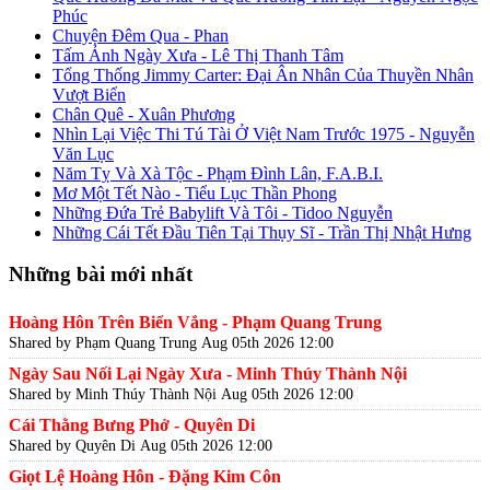
Phúc
Chuyện Đêm Qua - Phan
Tấm Ảnh Ngày Xưa - Lê Thị Thanh Tâm
Tổng Thống Jimmy Carter: Đại Ân Nhân Của Thuyền Nhân
Vượt Biển
Chân Quê - Xuân Phương
Nhìn Lại Việc Thi Tú Tài Ở Việt Nam Trước 1975 - Nguyễn
Văn Lục
Năm Tỵ Và Xà Tộc - Phạm Đình Lân, F.A.B.I.
Mơ Một Tết Nào - Tiểu Lục Thần Phong
Những Đứa Trẻ Babylift Và Tôi - Tidoo Nguyễn
Những Cái Tết Đầu Tiên Tại Thụy Sĩ - Trần Thị Nhật Hưng
Những bài mới nhất
Hoàng Hôn Trên Biển Vắng - Phạm Quang Trung
Shared by Phạm Quang Trung
Aug 05th 2026 12:00
Ngày Sau Nối Lại Ngày Xưa - Minh Thúy Thành Nội
Shared by Minh Thúy Thành Nội
Aug 05th 2026 12:00
Cái Thằng Bưng Phở - Quyên Di
Shared by Quyên Di
Aug 05th 2026 12:00
Giọt Lệ Hoàng Hôn - Đặng Kim Côn