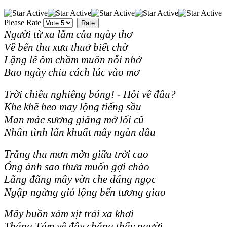
Please Rate
Người từ xa lắm của ngày thơ
Về bến thu xưa thuở biết chờ
Lặng lẽ ôm chầm muôn nỗi nhớ
Bao ngày chia cách lúc vào mơ
Trời chiều nghiêng bóng! - Hỏi về đâu?
Khe khẽ heo may lộng tiếng sầu
Man mác sương giăng mờ lối cũ
Nhân tình lẩn khuất mấy ngàn dâu
Trăng thu mơn mởn giữa trời cao
Óng ánh sao thưa muốn gợi chào
Lãng đãng mây vờn che dáng ngọc
Ngập ngừng gió lộng bến tương giao
Mây buồn xám xịt trải xa khơi
Tháng Tám về đây chẳng thấy người