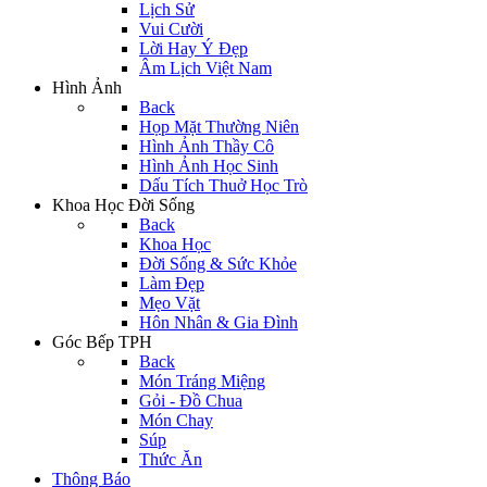
Lịch Sử
Vui Cười
Lời Hay Ý Đẹp
Âm Lịch Việt Nam
Hình Ảnh
Back
Họp Mặt Thường Niên
Hình Ảnh Thầy Cô
Hình Ảnh Học Sinh
Dấu Tích Thuở Học Trò
Khoa Học Đời Sống
Back
Khoa Học
Đời Sống & Sức Khỏe
Làm Đẹp
Mẹo Vặt
Hôn Nhân & Gia Đình
Góc Bếp TPH
Back
Món Tráng Miệng
Gỏi - Đồ Chua
Món Chay
Súp
Thức Ăn
Thông Báo