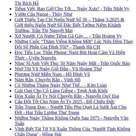
Thị Bích Hà
Tiếng Việt, Bao Giờ Cho Tới… Ngày Xưa? - Trần Nhật Vy
Vườn Của Ngoại - Thủy Như
Giới Thiệu Tạp Chí Ngôn Ngữ Số 36 – Tháng 3-2025 &
Giới thiệu Ngôn Ngữ Số Đặc Biệt Tưởng Niệm Khánh
Trường- Trần Thị Nguyệt Mai
Xứ Người, Có Nghe Tiếng Gà Gáy… - Trần Hoàng Vy
Những Cuộc “Thăm Viếng Không Mời” Lúc Nửa Đêm Thay
Đổi Số Phận Gia Đình Tôi* - Thanh Hà CH
Đọc Tiểu Lục Thần Phong: Ngòi Bút Hoài Cảm Và Hiện
Thực - Uyên Nguyên
Nhạc Sĩ Anh Việt Thu: 50 Năm Ngày Mất - Trần Quốc Bảo
Nhớ Thi Vũ Ngày Giỗ Đầu - Vũ Hoàng Thư
Phương Ngữ Miền Nam - Hồ Đình Vũ
Năm Rắn, Chuyện Rắn - Vinh Hồ
Có Những Tháng Ngày Như Thế... - Kim Loan
Giải Oan Cho Cô Láng Giềng - Trịnh Anh Khôi
Đón Xuân Ất Tỵ Nói Chuyện Rắn - Nguyễn Quý Đại
Câu Đối Tết Cho Năm Ất Tỵ 2025 - Đỗ Chiêu Đức
Trần Trung Đạo – Người Tiều Phu Quét Lá Sưởi Ấm Cho
Đời - Hai Trầu Lương Thư Trung
Những Ngày Tháng Không Quên Sau 1975 - Nguyễn Văn
Tuấn
Vĩnh Biệt Tài Tử Vũ Xuân Thông Của ‘Người Tình Không
Chân Dung’ - Hồng Hải