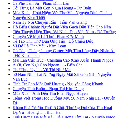
Cà Phê Tâm Sự - Phạm Đình Lân
Tôi Từng Là Một Con Ngựa Hoang - Tư Tuấn
Mùa Xuân, Hoài Niệm Với Thơ Văn Nguyễn Đình Chiểu -
Nguyễn Kiến Thiết
Năm Tỵ Nói Chuyện Rắn - Trần Văn Giang
Hồ Biểu Chánh: Người Đặt Viên Gạch Đầu Tiên Cho Nền
Tiểu Thuyết Hiện Thực Và Nhân Đạo Việt Nam - Đỗ Trường
Chuyện Về Một Lá Thư - Phan Đức Minh
Tế Táo Thi: Thơ Đưa Ông Táo - Đỗ Chiêu Đức
Vì Đó Là Tình Yêu - Kim Loan
Cố Tổng Thống Jimmy Carter: Một Tấm Lòng Đầy Nhân Ái
- Đỗ Kim Thêm
Mai Lan Cúc Trúc - Christina Cao (Cao Xuân Thanh Ngọc)
À Ơi, Con Ngủ Cho Ngoan… - Biển Cát
Thơ Thục Uyên - Võ Thị Như Mai
50 Năm Nhìn Lại Những Ngày Mất Sài Gòn (II) - Nguyễn
Văn Lục
Tình Tự Cho Một Quê Hương - Nguyễn Công Khanh
Chuyện Tình Buồn - Phạm Thị Kim Dung
Mùa Xuân, Anh Đến Tìm Em - Ngọc Huyền
Tiếng Việt Trong Học Đường Mỹ, 50 Năm Nhìn Lại - Quyên
Di
Khám Phá "Vườn Thơ" 5 Chữ, Thương Đời Của Tần Hoài
Dạ Vũ - Hoàng Thị Bích Hà
Quê Hương Đã Mất Và Quê Hương Tìm Lại - Nguyễn Ngọc