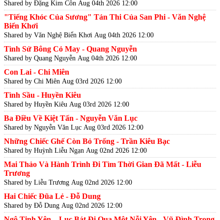
Shared by Đặng Kim Côn
Aug 04th 2026 12:00
"Tiếng Khóc Của Sương" Tản Thi Của San Phi - Văn Nghệ
Biển Khơi
Shared by Văn Nghệ Biển Khơi
Aug 04th 2026 12:00
Tình Sử Bông Cỏ May - Quang Nguyễn
Shared by Quang Nguyễn
Aug 04th 2026 12:00
Con Lai - Chi Miên
Shared by Chi Miên
Aug 03rd 2026 12:00
Tình Sầu - Huyền Kiêu
Shared by Huyền Kiêu
Aug 03rd 2026 12:00
Ba Điều Về Kiệt Tấn - Nguyễn Văn Lục
Shared by Nguyễn Văn Lục
Aug 03rd 2026 12:00
Những Chiếc Ghế Còn Bỏ Trống - Trần Kiêu Bạc
Shared by Huỳnh Liễu Ngạn
Aug 02nd 2026 12:00
Mai Thảo Và Hành Trình Đi Tìm Thời Gian Đã Mất - Liễu
Trương
Shared by Liễu Trương
Aug 02nd 2026 12:00
Hai Chiếc Đũa Lẻ - Đỗ Dung
Shared by Đỗ Dung
Aug 02nd 2026 12:00
Ngô Tịnh Yên – Lục Bát Đi Qua Một Nỗi Yên - Vũ Đình Trọng