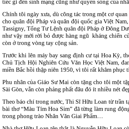
tiếc gì đến sinh mạng cũng như quyền sống của nhân
Chính tôi ngày xưa, dù công tác trong một cơ quan 
cho quân đội Pháp và quân đội quốc gia Việt Nam, 
Tassigny, Tổng Tư Lệnh quân đội Pháp ở Đông Dươ
như vậy mới rời bỏ được hàng ngũ kháng chiến của
còn ở trong vòng tay cộng sản.
Trước khi lên máy bay sang định cư tại Hoa Kỳ, th
Chủ Tịch Hội Nghiên Cứu Văn Học Việt Nam, đang
miền Bắc hồi thập niên 1950, vì tôi rất khâm phục 
Phu nhân của Giáo Sư Mai còn tặng cho tôi một tập
Sài Gòn, vẫn còn phảng phất đâu đó ít nhiều nét đ
Theo báo chí trong nước, Thi Sĩ Hữu Loan từ trần tạ
bài thơ “Màu Tím Hoa Sim” đã từng làm rung động tr
trong phong trào Nhân Văn Giai Phẩm…
Nhà thơ Hữu Loan tên thật là Nguyễn Hữu Loan cò