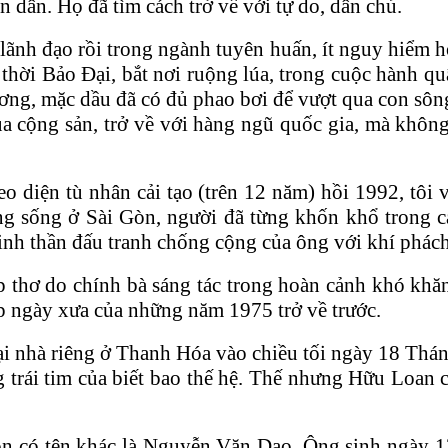
 dân. Họ đã tìm cách trở về với tự do, dân chủ.
lãnh đạo rồi trong ngành tuyên huấn, ít nguy hiểm hơ
thời Bảo Đại, bắt nơi ruộng lúa, trong cuộc hành q
ng, mặc dầu đã có đủ phao bơi để vượt qua con sôn
 cộng sản, trở về với hàng ngũ quốc gia, mà không
eo diện tù nhân cải tạo (trên 12 năm) hồi 1992, t
 sống ở Sài Gòn, người đã từng khốn khổ trong c
tinh thần đấu tranh chống cộng của ông với khí phách
 thơ do chính bà sáng tác trong hoàn cảnh khó khăn 
ẹp ngày xưa của những năm 1975 trở về trước.
i nhà riêng ở Thanh Hóa vào chiều tối ngày 18 Tháng 
ái tim của biết bao thế hệ. Thế nhưng Hữu Loan còn
n có tên khác là Nguyễn Văn Dao. Ông sinh ngày 1