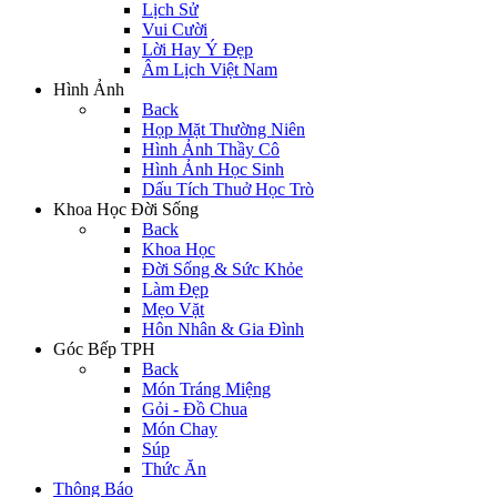
Lịch Sử
Vui Cười
Lời Hay Ý Đẹp
Âm Lịch Việt Nam
Hình Ảnh
Back
Họp Mặt Thường Niên
Hình Ảnh Thầy Cô
Hình Ảnh Học Sinh
Dấu Tích Thuở Học Trò
Khoa Học Đời Sống
Back
Khoa Học
Đời Sống & Sức Khỏe
Làm Đẹp
Mẹo Vặt
Hôn Nhân & Gia Đình
Góc Bếp TPH
Back
Món Tráng Miệng
Gỏi - Đồ Chua
Món Chay
Súp
Thức Ăn
Thông Báo