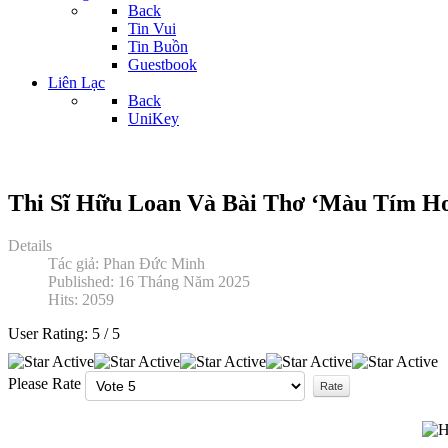
Back
Tin Vui
Tin Buồn
Guestbook
Liên Lạc
Back
UniKey
Thi Sĩ Hữu Loan Và Bài Thơ ‘Màu Tím H
Details
Tác giả:
Phan Đức Minh
Published: 16 Tháng Năm 2025
Hits: 2059
User Rating:
5
/
5
Please Rate