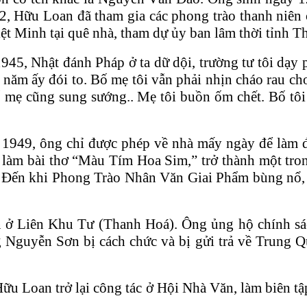
, Hữu Loan đã tham gia các phong trào thanh niên 
ệt Minh tại quê nhà, tham dự ủy ban lâm thời tỉnh T
45, Nhật đánh Pháp ở ta dữ dội, trường tư tôi dạy p
năm ấy đói to. Bố mẹ tôi vẫn phải nhịn cháo rau c
bố mẹ cũng sung sướng.. Mẹ tôi buồn ốm chết. Bố tôi
49, ông chỉ được phép về nhà mấy ngày để làm đám
n làm bài thơ “Màu Tím Hoa Sim,” trở thành một tro
. Đến khi Phong Trào Nhân Văn Giai Phẩm bùng nổ,
 Liên Khu Tư (Thanh Hoá). Ông ủng hộ chính sác
Nguyễn Sơn bị cách chức và bị gửi trả về Trung 
ữu Loan trở lại công tác ở Hội Nhà Văn, làm biên 