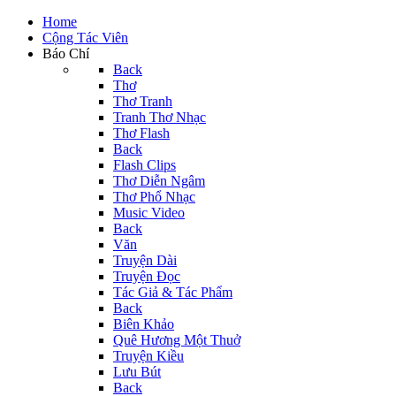
Home
Cộng Tác Viên
Báo Chí
Back
Thơ
Thơ Tranh
Tranh Thơ Nhạc
Thơ Flash
Back
Flash Clips
Thơ Diễn Ngâm
Thơ Phổ Nhạc
Music Video
Back
Văn
Truyện Dài
Truyện Đọc
Tác Giả & Tác Phẩm
Back
Biên Khảo
Quê Hương Một Thuở
Truyện Kiều
Lưu Bút
Back