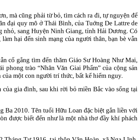
n, mà cũng phải từ bỏ, tìm cách ra đi, tự nguyện để
uân đại quy mô ở Thái Bình, của Tuớng De Lattre de
g nhỏ, sang Huyện Ninh Giang, tỉnh Hải Dương. Có
 làm hại đến sinh mạng của người thân, bạn bè vẫn
ôi vẫn cố gắng tìm đến thăm Giáo Sư Hoàng Như Mai,
ái phong trào “Nhân Văn Giai Phẩm” của cộng sản
 của một con người trí thức, bất kể hiểm nguy.
của gia đình, sau khi rời bỏ miền Bắc vào sống tại
Ba 2010. Tên tuổi Hữu Loan đặc biệt gắn liền với
 được biết đến như là một nhà thơ đầy khí phách
2 Tháng Tư 1916, tại thôn Vân Hoàn, xã Nga Lĩnh,