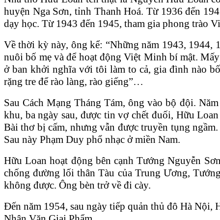
huyện Nga Sơn, tỉnh Thanh Hoá. Từ 1936 đến 1942
dạy học. Từ 1943 đến 1945, tham gia phong trào Vi
Về thời kỳ này, ông kể: “Những năm 1943, 1944, 19
nuôi bố mẹ và để hoạt động Việt Minh bí mật. Mấy 
ở ban khởi nghĩa với tôi làm to cả, gia đình nào 
rặng tre để rào làng, rào giếng”…
Sau Cách Mạng Tháng Tám, ông vào bộ đội. Năm 19
khu, ba ngày sau, được tin vợ chết đuối, Hữu Loa
Bài thơ bị cấm, nhưng vẫn được truyền tụng ngầm
Sau này Phạm Duy phổ nhạc ở miền Nam.
Hữu Loan hoạt động bên cạnh Tướng Nguyễn Sơn ở
chống đường lối thân Tàu của Trung Ương, Tướng 
không được. Ông bèn trở về đi cày.
Đến năm 1954, sau ngày tiếp quản thủ đô Hà Nội, H
Nhân Văn Giai Phẩm.