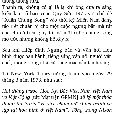
tưởng tượng nữa.
Thành ra, không có gì là lạ khi ông đưa ra sáng
kiến làm số báo xuân Quý Sửu 1973 với chủ đề
“Xuân Chung Sống” vào thời kỳ Miền Nam đang
ráo riết chuẩn bị cho một cuộc ngưng bắn mà rút
cục chỉ có trên giấy tờ, và một cuộc chung sống
mơ ước nhưng không hề xẩy ra.
Sau khi Hiệp định Ngưng bắn và Vãn hồi Hòa
bình được ban hành, tiếng súng vẫn nổ, người vẫn
chết, ruộng đồng nhà cửa làng mạc vẫn tan hoang.
Tờ New York Times tường trình vào ngày 29
tháng 3 năm 1973, như sau:
Hai tháng trước, Hoa Kỳ, Bắc Việt, Nam Việt Nam
và Việt Cộng
[tức Mặt trận GPMN]
đã ký một thỏa
thuận tại Paris “về việc chấm dứt chiến tranh và
lập lại hòa bình ở Việt Nam”. Tổng thống Nixon