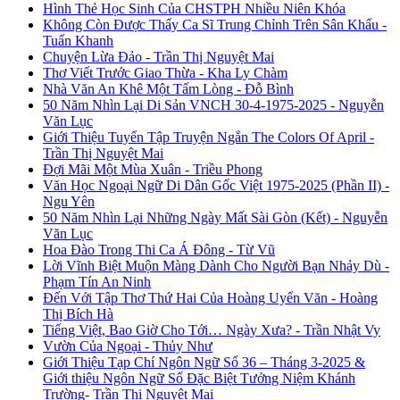
Hình Thẻ Học Sinh Của CHSTPH Nhiều Niên Khóa
Không Còn Được Thấy Ca Sĩ Trung Chỉnh Trên Sân Khấu -
Tuấn Khanh
Chuyện Lừa Đảo - Trần Thị Nguyệt Mai
Thơ Viết Trước Giao Thừa - Kha Ly Chàm
Nhà Văn An Khê Một Tấm Lòng - Đỗ Bình
50 Năm Nhìn Lại Di Sản VNCH 30-4-1975-2025 - Nguyễn
Văn Lục
Giới Thiệu Tuyển Tập Truyện Ngắn The Colors Of April -
Trần Thị Nguyệt Mai
Đợi Mãi Một Mùa Xuân - Triều Phong
Văn Học Ngoại Ngữ Di Dân Gốc Việt 1975-2025 (Phần II) -
Ngu Yên
50 Năm Nhìn Lại Những Ngày Mất Sài Gòn (Kết) - Nguyễn
Văn Lục
Hoa Đào Trong Thi Ca Á Đông - Từ Vũ
Lời Vĩnh Biệt Muộn Màng Dành Cho Người Bạn Nhảy Dù -
Phạm Tín An Ninh
Đến Với Tập Thơ Thứ Hai Của Hoàng Uyển Văn - Hoàng
Thị Bích Hà
Tiếng Việt, Bao Giờ Cho Tới… Ngày Xưa? - Trần Nhật Vy
Vườn Của Ngoại - Thủy Như
Giới Thiệu Tạp Chí Ngôn Ngữ Số 36 – Tháng 3-2025 &
Giới thiệu Ngôn Ngữ Số Đặc Biệt Tưởng Niệm Khánh
Trường- Trần Thị Nguyệt Mai