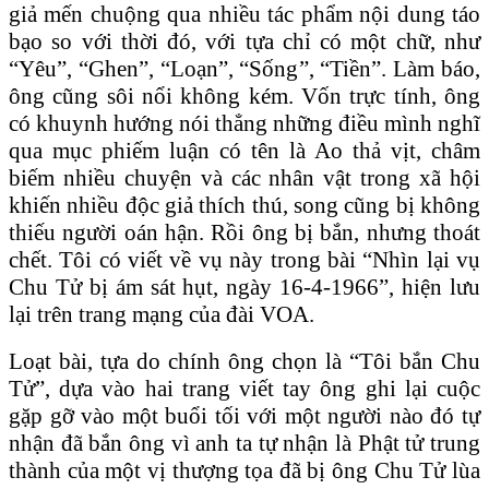
giả mến chuộng qua nhiều tác phẩm nội dung táo
bạo so với thời đó, với tựa chỉ có một chữ, như
“Yêu”, “Ghen”, “Loạn”, “Sống”, “Tiền”. Làm báo,
ông cũng sôi nổi không kém. Vốn trực tính, ông
có khuynh hướng nói thẳng những điều mình nghĩ
qua mục phiếm luận có tên là Ao thả vịt, châm
biếm nhiều chuyện và các nhân vật trong xã hội
khiến nhiều độc giả thích thú, song cũng bị không
thiếu người oán hận. Rồi ông bị bắn, nhưng thoát
chết. Tôi có viết về vụ này trong bài “Nhìn lại vụ
Chu Tử bị ám sát hụt, ngày 16-4-1966”, hiện lưu
lại trên trang mạng của đài VOA.
Loạt bài, tựa do chính ông chọn là “Tôi bắn Chu
Tử”, dựa vào hai trang viết tay ông ghi lại cuộc
gặp gỡ vào một buổi tối với một người nào đó tự
nhận đã bắn ông vì anh ta tự nhận là Phật tử trung
thành của một vị thượng tọa đã bị ông Chu Tử lùa