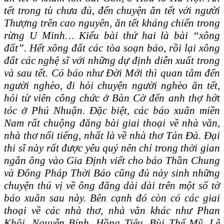
tết trong tù chưa đủ, đến chuyện ăn tết với người
Thượng trên cao nguyên, ăn tết kháng chiến trong
rừng U Minh… Kiểu bài thứ hai là bài “xông
đất”. Hết xông đất các tòa soạn báo, rồi lại xông
đất các nghệ sĩ với những dự định diễn xuất trong
và sau tết. Có báo như Đời Mới thì quan tâm đến
người nghèo, đi hỏi chuyện người nghèo ăn tết,
hỏi từ viên công chức ở Bàn Cờ đến anh thợ hớt
tóc ở Phú Nhuận. Đặc biệt, các báo xuân miền
Nam rất chuộng đăng bài giai thoại về nhà văn,
nhà thơ nổi tiếng, nhất là về nhà thơ Tản Đà. Đại
thi sĩ này rất được yêu quý nên chỉ trong thời gian
ngắn ông vào Gia Định viết cho báo Thần Chung
và Đông Pháp Thời Báo cũng đủ nảy sinh những
chuyện thú vị về ông đăng dài dài trên một số tờ
báo xuân sau này. Bên cạnh đó còn có các giai
thoại về các nhà thơ, nhà văn khác như Phan
Khôi, Nguyễn Bính, Hồng Tiêu, Bùi Thế Mỹ, Lê