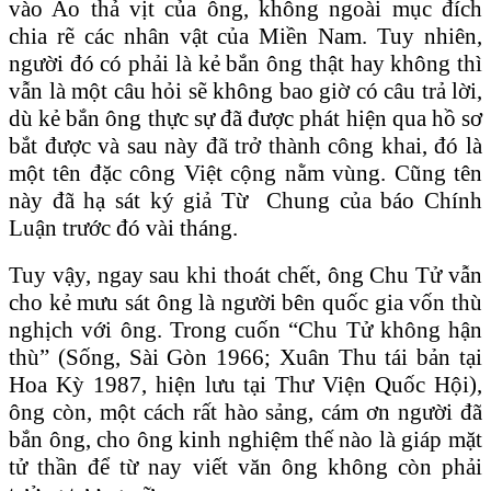
vào Ao thả vịt của ông, không ngoài mục đích
chia rẽ các nhân vật của Miền Nam. Tuy nhiên,
người đó có phải là kẻ bắn ông thật hay không thì
vẫn là một câu hỏi sẽ không bao giờ có câu trả lời,
dù kẻ bắn ông thực sự đã được phát hiện qua hồ sơ
bắt được và sau này đã trở thành công khai, đó là
một tên đặc công Việt cộng nằm vùng. Cũng tên
này đã hạ sát ký giả Từ Chung của báo Chính
Luận trước đó vài tháng.
Tuy vậy, ngay sau khi thoát chết, ông Chu Tử vẫn
cho kẻ mưu sát ông là người bên quốc gia vốn thù
nghịch với ông. Trong cuốn “Chu Tử không hận
thù” (Sống, Sài Gòn 1966; Xuân Thu tái bản tại
Hoa Kỳ 1987, hiện lưu tại Thư Viện Quốc Hội),
ông còn, một cách rất hào sảng, cám ơn người đã
bắn ông, cho ông kinh nghiệm thế nào là giáp mặt
tử thần để từ nay viết văn ông không còn phải