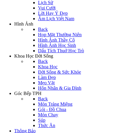
Lịch Sử
Vui Cười
Lời Hay Ý Đẹp
Âm Lịch Việt Nam
Hình Ảnh
Back
Họp Mặt Thường Niên
Hình Ảnh Thầy Cô
Hình Ảnh Học Sinh
Dấu Tích Thuở Học Trò
Khoa Học Đời Sống
Back
Khoa Học
Đời Sống & Sức Khỏe
Làm Đẹp
Mẹo Vặt
Hôn Nhân & Gia Đình
Góc Bếp TPH
Back
Món Tráng Miệng
Gỏi - Đồ Chua
Món Chay
Súp
Thức Ăn
Thông Báo