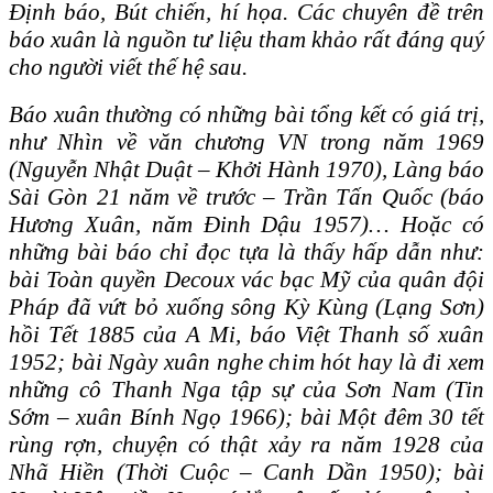
Định báo, Bút chiến, hí họa. Các chuyên đề trên
báo xuân là nguồn tư liệu tham khảo rất đáng quý
cho người viết thế hệ sau.
Báo xuân thường có những bài tổng kết có giá trị,
như Nhìn về văn chương VN trong năm 1969
(Nguyễn Nhật Duật – Khởi Hành 1970), Làng báo
Sài Gòn 21 năm về trước – Trần Tấn Quốc (báo
Hương Xuân, năm Đinh Dậu 1957)… Hoặc có
những bài báo chỉ đọc tựa là thấy hấp dẫn như:
bài Toàn quyền Decoux vác bạc Mỹ của quân đội
Pháp đã vứt bỏ xuống sông Kỳ Kùng (Lạng Sơn)
hồi Tết 1885 của A Mi, báo Việt Thanh số xuân
1952; bài Ngày xuân nghe chim hót hay là đi xem
những cô Thanh Nga tập sự của Sơn Nam (Tin
Sớm – xuân Bính Ngọ 1966); bài Một đêm 30 tết
rùng rợn, chuyện có thật xảy ra năm 1928 của
Nhã Hiền (Thời Cuộc – Canh Dần 1950); bài