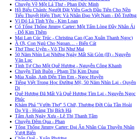
Chuyện Về Một Lá Thư - Phan Đức Minh
Hồ Biểu Chánh: Người Đặt Viên Gạch Đầu Tiên Cho Nền
Tiểu Thuyết Hiện Thực Và Nhân Đạo Việt Nam - Đỗ Trường
Vì Đó Là Tình Yêu - Kim Loan
Cố Tổng Thống Jimmy Carter: Một Tấm Lòng Đầy Nhân Ái
- Đỗ Kim Thêm
Mai Lan Cúc Trúc - Christina Cao (Cao Xuân Thanh Ngọc)
À Ơi, Con Ngủ Cho Ngoan… - Biển Cát
Thơ Thục Uyên - Võ Thị Như Mai
50 Năm Nhìn Lại Những Ngày Mất Sài Gòn (II) - Nguyễn
Văn Lục
Tình Tự Cho Một Quê Hương - Nguyễn Công Khanh
Chuyện Tình Buồn - Phạm Thị Kim Dung
Mùa Xuân, Anh Đến Tìm Em - Ngọc Huyền
Tiếng Việt Trong Học Đường Mỹ, 50 Năm Nhìn Lại - Quyên
Di
Quê Hương Đã Mất Và Quê Hương Tìm Lại - Nguyễn Ngọc
Phúc
Khám Phá "Vườn Thơ" 5 Chữ, Thương Đời Của Tần Hoài
Dạ Vũ - Hoàng Thị Bích Hà
Tấm Ảnh Ngày Xưa - Lê Thị Thanh Tâm
Chuyện Đêm Qua - Phan
Tổng Thống Jimmy Carter: Đại Ân Nhân Của Thuyền Nhân
Vượt Biển
Chân Quê - Xuân Phương