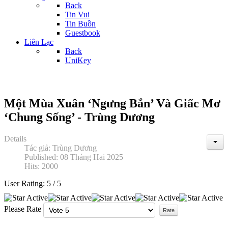
Back
Tin Vui
Tin Buồn
Guestbook
Liên Lạc
Back
UniKey
Một Mùa Xuân ‘Ngưng Bắn’ Và Giấc Mơ
‘Chung Sống’ - Trùng Dương
Details
Tác giả:
Trùng Dương
Published: 08 Tháng Hai 2025
Hits: 2000
User Rating:
5
/
5
Please Rate