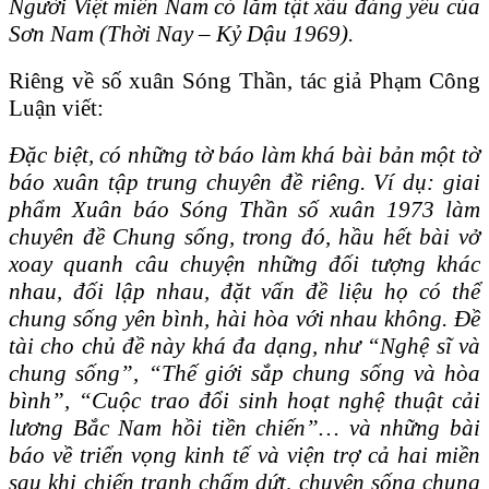
Người Việt miền Nam có lắm tật xấu đáng yêu của
Sơn Nam (Thời Nay – Kỷ Dậu 1969).
Riêng về số xuân Sóng Thần, tác giả Phạm Công
Luận viết:
Đặc biệt, có những tờ báo làm khá bài bản một tờ
báo xuân tập trung chuyên đề riêng. Ví dụ: giai
phẩm Xuân báo Sóng Thần số xuân 1973 làm
chuyên đề Chung sống, trong đó, hầu hết bài vở
xoay quanh câu chuyện những đối tượng khác
nhau, đối lập nhau, đặt vấn đề liệu họ có thể
chung sống yên bình, hài hòa với nhau không. Đề
tài cho chủ đề này khá đa dạng, như “Nghệ sĩ và
chung sống”, “Thế giới sắp chung sống và hòa
bình”, “Cuộc trao đổi sinh hoạt nghệ thuật cải
lương Bắc Nam hồi tiền chiến”… và những bài
báo về triển vọng kinh tế và viện trợ cả hai miền
sau khi chiến tranh chấm dứt, chuyện sống chung