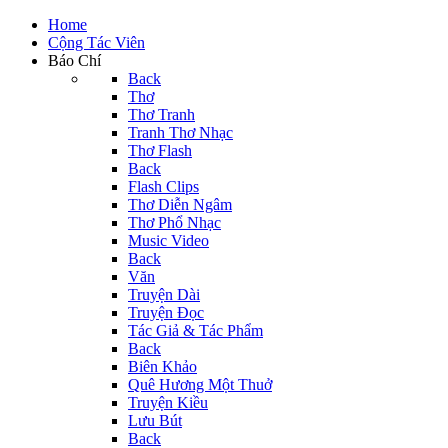
Home
Cộng Tác Viên
Báo Chí
Back
Thơ
Thơ Tranh
Tranh Thơ Nhạc
Thơ Flash
Back
Flash Clips
Thơ Diễn Ngâm
Thơ Phổ Nhạc
Music Video
Back
Văn
Truyện Dài
Truyện Đọc
Tác Giả & Tác Phẩm
Back
Biên Khảo
Quê Hương Một Thuở
Truyện Kiều
Lưu Bút
Back