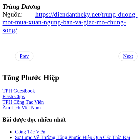
Trùng Dương
Nguồn:
https://diendantheky.net/trung-duong-
mot-mua-xuan-ngung-ban-va-giac-mo-chung-
song/
Prev
Next
Tống Phước Hiệp
TPH
Guestbook
Flash
Clips
TPH
Cộng Tác Viên
Âm Lịch
Việt Nam
Bài được đọc nhiều nhất
Cộng Tác Viên
Sơ Lược Về Trường Tống Phước Hiệp Qua Các Thời Đại