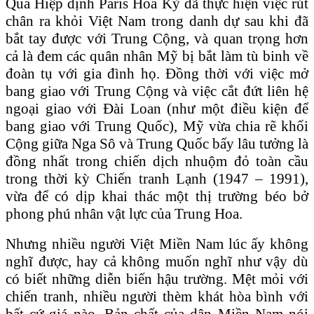
Qua Hiệp định Paris Hoa Kỳ đã thực hiện việc rút
chân ra khỏi Việt Nam trong danh dự sau khi đã
bắt tay được với Trung Cộng, và quan trọng hơn
cả là đem các quân nhân Mỹ bị bắt làm tù binh về
đoàn tụ với gia đình họ. Đồng thời với việc mở
bang giao với Trung Cộng và việc cắt đứt liên hệ
ngoại giao với Đài Loan (như một điều kiện để
bang giao với Trung Quốc), Mỹ vừa chia rẽ khối
Cộng giữa Nga Sô và Trung Quốc bấy lâu tưởng là
đồng nhất trong chiến dịch nhuộm đỏ toàn cầu
trong thời kỳ Chiến tranh Lạnh (1947 – 1991),
vừa để có dịp khai thác một thị trường béo bở
phong phú nhân vật lực của Trung Hoa.
Nhưng nhiều người Việt Miền Nam lúc ấy không
nghĩ được, hay cả không muốn nghĩ như vậy dù
có biết những diễn biến hậu trường. Mệt mỏi với
chiến tranh, nhiều người thèm khát hòa bình với
bất cứ giá nào. Bản chất của dân Miền Nam nói