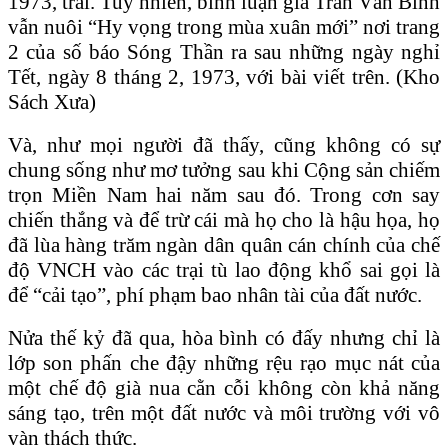
1973, trái. Tuy nhiên, bình luận gia Trần Văn Bình
vẫn nuôi “Hy vọng trong mùa xuân mới” nơi trang
2 của số báo Sóng Thần ra sau những ngày nghỉ
Tết, ngày 8 tháng 2, 1973, với bài viết trên. (Kho
Sách Xưa)
Và, như mọi người đã thấy, cũng không có sự
chung sống như mơ tưởng sau khi Cộng sản chiếm
trọn Miền Nam hai năm sau đó. Trong cơn say
chiến thắng và để trừ cái mà họ cho là hậu họa, họ
đã lùa hàng trăm ngàn dân quân cán chính của chế
độ VNCH vào các trại tù lao động khổ sai gọi là
để “cải tạo”, phí phạm bao nhân tài của đất nước.
Nửa thế kỷ đã qua, hòa bình có đấy nhưng chỉ là
lớp son phấn che đậy những rệu rạo mục nát của
một chế độ già nua cằn cỗi không còn khả năng
sáng tạo, trên một đất nước và môi trường với vô
vàn thách thức.