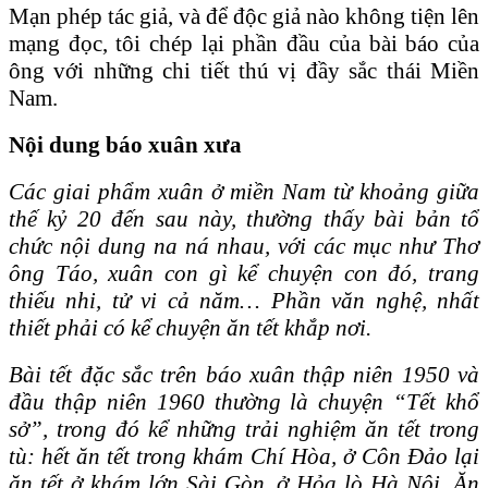
Mạn phép tác giả, và để độc giả nào không tiện lên
mạng đọc, tôi chép lại phần đầu của bài báo của
ông với những chi tiết thú vị đầy sắc thái Miền
Nam.
Nội dung báo xuân xưa
Các giai phẩm xuân ở miền Nam từ khoảng giữa
thế kỷ 20 đến sau này, thường thấy bài bản tổ
chức nội dung na ná nhau, với các mục như Thơ
ông Táo, xuân con gì kể chuyện con đó, trang
thiếu nhi, tử vi cả năm… Phần văn nghệ, nhất
thiết phải có kể chuyện ăn tết khắp nơi.
Bài tết đặc sắc trên báo xuân thập niên 1950 và
đầu thập niên 1960 thường là chuyện “Tết khổ
sở”, trong đó kể những trải nghiệm ăn tết trong
tù: hết ăn tết trong khám Chí Hòa, ở Côn Đảo lại
ăn tết ở khám lớn Sài Gòn, ở Hỏa lò Hà Nội. Ăn