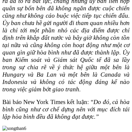
ra đã tỏ ra bất lực, chẳng những ủy ban liên hợp
quân sự bốn bên đã không ngăn được cuộc chiến
cũng như không cáo buộc việc tiếp tục chiến đấu.
Ủy ban
chưa hề gửi người đi tham quan nhiều hơn
là chỉ tới một phần nhỏ các địa điểm được chỉ
định trên khắp đất nước và bây giờ không còn tồn
tại nữa và cũng không còn hoạt động như một cơ
quan gìn giữ hòa bình như đã được thành lập. Ủy
ban Kiểm soát và Giám sát Quốc tế đã sa lầy
trong sự chia rẽ về ý thức hệ giữa một bên là
Hungary và Ba Lan và một bên là Canada và
Indonesia và không có tác động đáng kể nào
trong việc giảm bớt giao tranh.
Bài báo New York Times kết luận: “
Do đó, cả hòa
bình cũng như cơ chế dựng nên với mục đích tái
lập hòa bình đều đã không đạt được.”