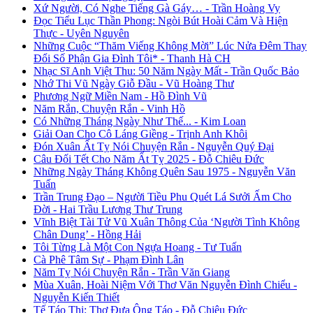
Xứ Người, Có Nghe Tiếng Gà Gáy… - Trần Hoàng Vy
Đọc Tiểu Lục Thần Phong: Ngòi Bút Hoài Cảm Và Hiện
Thực - Uyên Nguyên
Những Cuộc “Thăm Viếng Không Mời” Lúc Nửa Đêm Thay
Đổi Số Phận Gia Đình Tôi* - Thanh Hà CH
Nhạc Sĩ Anh Việt Thu: 50 Năm Ngày Mất - Trần Quốc Bảo
Nhớ Thi Vũ Ngày Giỗ Đầu - Vũ Hoàng Thư
Phương Ngữ Miền Nam - Hồ Đình Vũ
Năm Rắn, Chuyện Rắn - Vinh Hồ
Có Những Tháng Ngày Như Thế... - Kim Loan
Giải Oan Cho Cô Láng Giềng - Trịnh Anh Khôi
Đón Xuân Ất Tỵ Nói Chuyện Rắn - Nguyễn Quý Đại
Câu Đối Tết Cho Năm Ất Tỵ 2025 - Đỗ Chiêu Đức
Những Ngày Tháng Không Quên Sau 1975 - Nguyễn Văn
Tuấn
Trần Trung Đạo – Người Tiều Phu Quét Lá Sưởi Ấm Cho
Đời - Hai Trầu Lương Thư Trung
Vĩnh Biệt Tài Tử Vũ Xuân Thông Của ‘Người Tình Không
Chân Dung’ - Hồng Hải
Tôi Từng Là Một Con Ngựa Hoang - Tư Tuấn
Cà Phê Tâm Sự - Phạm Đình Lân
Năm Tỵ Nói Chuyện Rắn - Trần Văn Giang
Mùa Xuân, Hoài Niệm Với Thơ Văn Nguyễn Đình Chiểu -
Nguyễn Kiến Thiết
Tế Táo Thi: Thơ Đưa Ông Táo - Đỗ Chiêu Đức