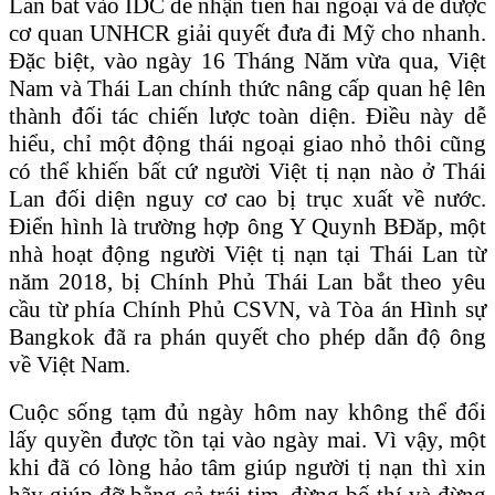
Lan bắt vào IDC để nhận tiền hải ngoại và để được
cơ quan UNHCR giải quyết đưa đi Mỹ cho nhanh.
Đặc biệt, vào ngày 16 Tháng Năm vừa qua, Việt
Nam và Thái Lan chính thức nâng cấp quan hệ lên
thành đối tác chiến lược toàn diện. Điều này dễ
hiểu, chỉ một động thái ngoại giao nhỏ thôi cũng
có thể khiến bất cứ người Việt tị nạn nào ở Thái
Lan đối diện nguy cơ cao bị trục xuất về nước.
Điển hình là trường hợp ông Y Quynh BĐăp, một
nhà hoạt động người Việt tị nạn tại Thái Lan từ
năm 2018, bị Chính Phủ Thái Lan bắt theo yêu
cầu từ phía Chính Phủ CSVN, và Tòa án Hình sự
Bangkok đã ra phán quyết cho phép dẫn độ ông
về Việt Nam.
Cuộc sống tạm đủ ngày hôm nay không thể đổi
lấy quyền được tồn tại vào ngày mai. Vì vậy, một
khi đã có lòng hảo tâm giúp người tị nạn thì xin
hãy giúp đỡ bằng cả trái tim, đừng bố thí và đừng