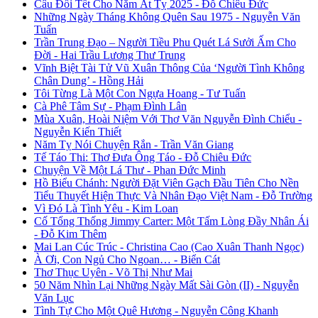
Câu Đối Tết Cho Năm Ất Tỵ 2025 - Đỗ Chiêu Đức
Những Ngày Tháng Không Quên Sau 1975 - Nguyễn Văn
Tuấn
Trần Trung Đạo – Người Tiều Phu Quét Lá Sưởi Ấm Cho
Đời - Hai Trầu Lương Thư Trung
Vĩnh Biệt Tài Tử Vũ Xuân Thông Của ‘Người Tình Không
Chân Dung’ - Hồng Hải
Tôi Từng Là Một Con Ngựa Hoang - Tư Tuấn
Cà Phê Tâm Sự - Phạm Đình Lân
Mùa Xuân, Hoài Niệm Với Thơ Văn Nguyễn Đình Chiểu -
Nguyễn Kiến Thiết
Năm Tỵ Nói Chuyện Rắn - Trần Văn Giang
Tế Táo Thi: Thơ Đưa Ông Táo - Đỗ Chiêu Đức
Chuyện Về Một Lá Thư - Phan Đức Minh
Hồ Biểu Chánh: Người Đặt Viên Gạch Đầu Tiên Cho Nền
Tiểu Thuyết Hiện Thực Và Nhân Đạo Việt Nam - Đỗ Trường
Vì Đó Là Tình Yêu - Kim Loan
Cố Tổng Thống Jimmy Carter: Một Tấm Lòng Đầy Nhân Ái
- Đỗ Kim Thêm
Mai Lan Cúc Trúc - Christina Cao (Cao Xuân Thanh Ngọc)
À Ơi, Con Ngủ Cho Ngoan… - Biển Cát
Thơ Thục Uyên - Võ Thị Như Mai
50 Năm Nhìn Lại Những Ngày Mất Sài Gòn (II) - Nguyễn
Văn Lục
Tình Tự Cho Một Quê Hương - Nguyễn Công Khanh