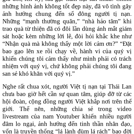
những hình ảnh không tốt đẹp này, đã vô tình gây
ảnh hưởng chung đến số đông người tị nạn.
Những “mạnh thường quân,” “nhà hảo tâm” khi
trao quà từ thiện đã có đôi lần dùng ánh mắt giám
sát hoặc kèm những lời lẽ, đòi hỏi khắc khe như
“Nhận quà mà không thấy một lời cảm ơn?” “Đặt
bao gạo lên xe rồi chạy về, hành vi của quý vị
khiến chúng tôi cảm thấy như mình phải có trách
nhiệm với quý vị, chứ không phải chúng tôi đang
san sẻ khó khăn với quý vị.”
Nghe rất chua xót, người Việt tị nạn tại Thái Lan
chưa bao giờ hết cần sự quan tâm, giúp đỡ từ các
hội đoàn, cộng đồng người Việt khắp nơi trên thế
giới. Thế nên, những chia sẻ trong video
livestream của nam Youtuber khiến nhiều người
đâm lo ngại, ảnh hưởng đến tinh thần nhân đạo,
vốn là truyền thống “lá lành đùm lá rách” bao đời