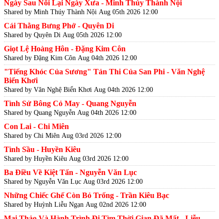
Ngày Sau Nối Lại Ngày Xưa - Minh Thúy Thành Nội
Shared by Minh Thúy Thành Nội
Aug 05th 2026 12:00
Cái Thằng Bưng Phở - Quyên Di
Shared by Quyên Di
Aug 05th 2026 12:00
Giọt Lệ Hoàng Hôn - Đặng Kim Côn
Shared by Đặng Kim Côn
Aug 04th 2026 12:00
"Tiếng Khóc Của Sương" Tản Thi Của San Phi - Văn Nghệ
Biển Khơi
Shared by Văn Nghệ Biển Khơi
Aug 04th 2026 12:00
Tình Sử Bông Cỏ May - Quang Nguyễn
Shared by Quang Nguyễn
Aug 04th 2026 12:00
Con Lai - Chi Miên
Shared by Chi Miên
Aug 03rd 2026 12:00
Tình Sầu - Huyền Kiêu
Shared by Huyền Kiêu
Aug 03rd 2026 12:00
Ba Điều Về Kiệt Tấn - Nguyễn Văn Lục
Shared by Nguyễn Văn Lục
Aug 03rd 2026 12:00
Những Chiếc Ghế Còn Bỏ Trống - Trần Kiêu Bạc
Shared by Huỳnh Liễu Ngạn
Aug 02nd 2026 12:00
Mai Thảo Và Hành Trình Đi Tìm Thời Gian Đã Mất - Liễu