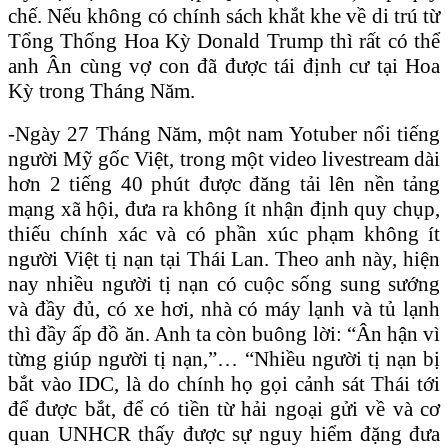
chế. Nếu không có chính sách khắt khe về di trú từ
Tổng Thống Hoa Kỳ Donald Trump thì rất có thể
anh Ân cùng vợ con đã được tái định cư tại Hoa
Kỳ trong Tháng Năm.
-Ngày 27 Tháng Năm, một nam Yotuber nổi tiếng
người Mỹ gốc Việt, trong một video livestream dài
hơn 2 tiếng 40 phút được đăng tải lên nền tảng
mạng xã hội, đưa ra không ít nhận định quy chụp,
thiếu chính xác và có phần xúc phạm không ít
người Việt tị nạn tại Thái Lan. Theo anh này, hiện
nay nhiều người tị nạn có cuộc sống sung sướng
và đầy đủ, có xe hơi, nhà có máy lạnh và tủ lạnh
thì đầy ấp đồ ăn. Anh ta còn buông lời: “Ân hận vì
từng giúp người tị nạn,”… “Nhiều người tị nạn bị
bắt vào IDC, là do chính họ gọi cảnh sát Thái tới
để được bắt, để có tiền từ hải ngoại gửi về và cơ
quan UNHCR thấy được sự nguy hiểm đặng đưa