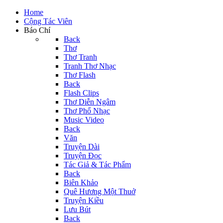
Home
Cộng Tác Viên
Báo Chí
Back
Thơ
Thơ Tranh
Tranh Thơ Nhạc
Thơ Flash
Back
Flash Clips
Thơ Diễn Ngâm
Thơ Phổ Nhạc
Music Video
Back
Văn
Truyện Dài
Truyện Đọc
Tác Giả & Tác Phẩm
Back
Biên Khảo
Quê Hương Một Thuở
Truyện Kiều
Lưu Bút
Back