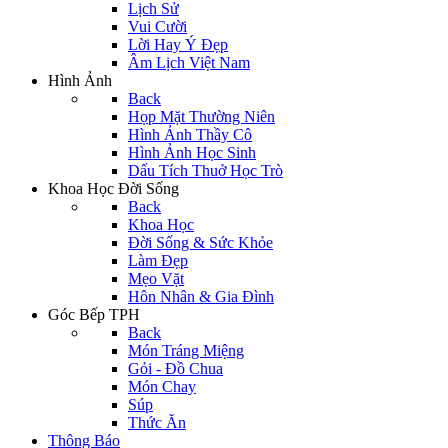
Lịch Sử
Vui Cười
Lời Hay Ý Đẹp
Âm Lịch Việt Nam
Hình Ảnh
Back
Họp Mặt Thường Niên
Hình Ảnh Thầy Cô
Hình Ảnh Học Sinh
Dấu Tích Thuở Học Trò
Khoa Học Đời Sống
Back
Khoa Học
Đời Sống & Sức Khỏe
Làm Đẹp
Mẹo Vặt
Hôn Nhân & Gia Đình
Góc Bếp TPH
Back
Món Tráng Miệng
Gỏi - Đồ Chua
Món Chay
Súp
Thức Ăn
Thông Báo