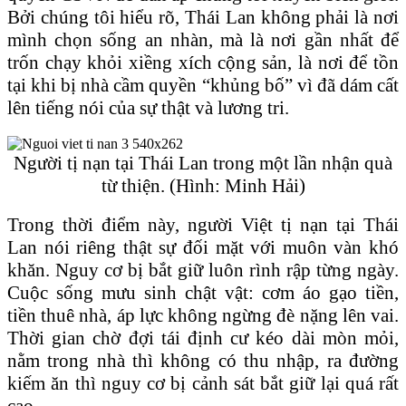
Bởi chúng tôi hiểu rõ, Thái Lan không phải là nơi
mình chọn sống an nhàn, mà là nơi gần nhất để
trốn chạy khỏi xiềng xích cộng sản, là nơi để tồn
tại khi bị nhà cầm quyền “khủng bố” vì đã dám cất
lên tiếng nói của sự thật và lương tri.
Người tị nạn tại Thái Lan trong một lần nhận quà
từ thiện. (Hình: Minh Hải)
Trong thời điểm này, người Việt tị nạn tại Thái
Lan nói riêng thật sự đối mặt với muôn vàn khó
khăn. Nguy cơ bị bắt giữ luôn rình rập từng ngày.
Cuộc sống mưu sinh chật vật: cơm áo gạo tiền,
tiền thuê nhà, áp lực không ngừng đè nặng lên vai.
Thời gian chờ đợi tái định cư kéo dài mòn mỏi,
nằm trong nhà thì không có thu nhập, ra đường
kiếm ăn thì nguy cơ bị cảnh sát bắt giữ lại quá rất
cao.