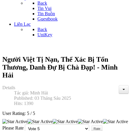
Back
Tin Vui
Tin Buồn
Guestbook
Liên Lạc
Back
UniKey
Người Việt Tị Nạn, Thể Xác Bị Tổn
Thương, Danh Đự Bị Chà Đạp! - Minh
Hải
Details
Tác giả:
Minh Hải
Published: 03 Tháng Sáu 2025
Hits: 1390
User Rating:
5
/
5
Please Rate