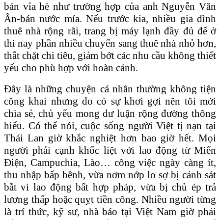
bán vỉa hè như trường hợp của anh Nguyễn Văn
Ân-bán nước mía. Nếu trước kia, nhiều gia đình
thuê nhà rộng rãi, trang bị máy lạnh đầy đủ để ở
thì nay phần nhiều chuyển sang thuê nhà nhỏ hơn,
thắt chặt chi tiêu, giảm bớt các nhu cầu không thiết
yếu cho phù hợp với hoàn cảnh.
Đây là những chuyện cá nhân thường không tiện
công khai nhưng do có sự khơi gợi nên tôi mới
chia sẻ, chủ yếu mong dư luận rộng đường thông
hiểu. Có thể nói, cuộc sống người Việt tị nạn tại
Thái Lan giờ khắc nghiệt hơn bao giờ hết. Mọi
người phải cạnh khốc liệt với lao động từ Miến
Điện, Campuchia, Lào… công việc ngày càng ít,
thu nhập bấp bênh, vừa nơm nớp lo sợ bị cảnh sát
bắt vì lao động bất hợp pháp, vừa bị chủ ép trả
lương thấp hoặc quỵt tiền công. Nhiều người từng
là trí thức, kỹ sư, nhà báo tại Việt Nam giờ phải