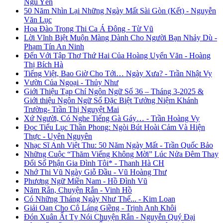
Ngu Yên
50 Năm Nhìn Lại Những Ngày Mất Sài Gòn (Kết) - Nguyễn
Văn Lục
Hoa Đào Trong Thi Ca Á Đông - Từ Vũ
Lời Vĩnh Biệt Muộn Màng Dành Cho Người Bạn Nhảy Dù -
Phạm Tín An Ninh
Đến Với Tập Thơ Thứ Hai Của Hoàng Uyển Văn - Hoàng
Thị Bích Hà
Tiếng Việt, Bao Giờ Cho Tới… Ngày Xưa? - Trần Nhật Vy
Vườn Của Ngoại - Thủy Như
Giới Thiệu Tạp Chí Ngôn Ngữ Số 36 – Tháng 3-2025 &
Giới thiệu Ngôn Ngữ Số Đặc Biệt Tưởng Niệm Khánh
Trường- Trần Thị Nguyệt Mai
Xứ Người, Có Nghe Tiếng Gà Gáy… - Trần Hoàng Vy
Đọc Tiểu Lục Thần Phong: Ngòi Bút Hoài Cảm Và Hiện
Thực - Uyên Nguyên
Nhạc Sĩ Anh Việt Thu: 50 Năm Ngày Mất - Trần Quốc Bảo
Những Cuộc “Thăm Viếng Không Mời” Lúc Nửa Đêm Thay
Đổi Số Phận Gia Đình Tôi* - Thanh Hà CH
Nhớ Thi Vũ Ngày Giỗ Đầu - Vũ Hoàng Thư
Phương Ngữ Miền Nam - Hồ Đình Vũ
Năm Rắn, Chuyện Rắn - Vinh Hồ
Có Những Tháng Ngày Như Thế... - Kim Loan
Giải Oan Cho Cô Láng Giềng - Trịnh Anh Khôi
Đón Xuân Ất Tỵ Nói Chuyện Rắn - Nguyễn Quý Đại