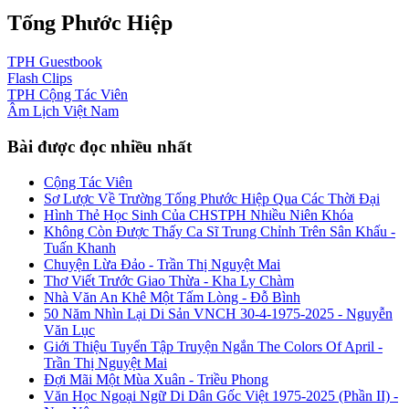
Tống Phước Hiệp
TPH
Guestbook
Flash
Clips
TPH
Cộng Tác Viên
Âm Lịch
Việt Nam
Bài được đọc nhiều nhất
Cộng Tác Viên
Sơ Lược Về Trường Tống Phước Hiệp Qua Các Thời Đại
Hình Thẻ Học Sinh Của CHSTPH Nhiều Niên Khóa
Không Còn Được Thấy Ca Sĩ Trung Chỉnh Trên Sân Khấu -
Tuấn Khanh
Chuyện Lừa Đảo - Trần Thị Nguyệt Mai
Thơ Viết Trước Giao Thừa - Kha Ly Chàm
Nhà Văn An Khê Một Tấm Lòng - Đỗ Bình
50 Năm Nhìn Lại Di Sản VNCH 30-4-1975-2025 - Nguyễn
Văn Lục
Giới Thiệu Tuyển Tập Truyện Ngắn The Colors Of April -
Trần Thị Nguyệt Mai
Đợi Mãi Một Mùa Xuân - Triều Phong
Văn Học Ngoại Ngữ Di Dân Gốc Việt 1975-2025 (Phần II) -