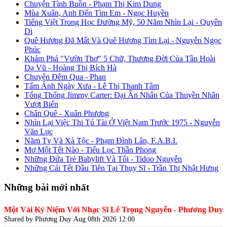
Chuyện Tình Buồn - Phạm Thị Kim Dung
Mùa Xuân, Anh Đến Tìm Em - Ngọc Huyền
Tiếng Việt Trong Học Đường Mỹ, 50 Năm Nhìn Lại - Quyên
Di
Quê Hương Đã Mất Và Quê Hương Tìm Lại - Nguyễn Ngọc
Phúc
Khám Phá "Vườn Thơ" 5 Chữ, Thương Đời Của Tần Hoài
Dạ Vũ - Hoàng Thị Bích Hà
Chuyện Đêm Qua - Phan
Tấm Ảnh Ngày Xưa - Lê Thị Thanh Tâm
Tổng Thống Jimmy Carter: Đại Ân Nhân Của Thuyền Nhân
Vượt Biển
Chân Quê - Xuân Phương
Nhìn Lại Việc Thi Tú Tài Ở Việt Nam Trước 1975 - Nguyễn
Văn Lục
Năm Tỵ Và Xà Tộc - Phạm Đình Lân, F.A.B.I.
Mơ Một Tết Nào - Tiểu Lục Thần Phong
Những Đứa Trẻ Babylift Và Tôi - Tidoo Nguyễn
Những Cái Tết Đầu Tiên Tại Thụy Sĩ - Trần Thị Nhật Hưng
Những bài mới nhất
Một Vài Kỷ Niệm Với Nhạc Sĩ Lê Trọng Nguyễn - Phương Duy
Shared by Phương Duy
Aug 08th 2026 12:00