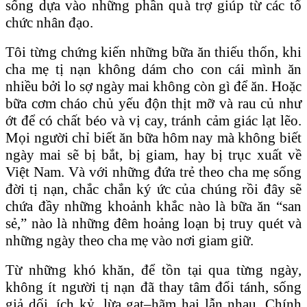
sống dựa vào những phần quà trợ giúp từ các tổ
chức nhân đạo.
Tôi từng chứng kiến những bữa ăn thiếu thốn, khi
cha mẹ tị nạn không dám cho con cái mình ăn
nhiều bởi lo sợ ngày mai không còn gì để ăn. Hoặc
bữa cơm cháo chủ yếu độn thịt mỡ và rau củ như
ớt để có chất béo và vị cay, tránh cảm giác lạt lẽo.
Mọi người chỉ biết ăn bữa hôm nay mà không biết
ngày mai sẽ bị bắt, bị giam, hay bị trục xuất về
Việt Nam. Và với những đứa trẻ theo cha mẹ sống
đời tị nạn, chắc chắn ký ức của chúng rồi đây sẽ
chứa đầy những khoảnh khắc nào là bữa ăn “san
sẻ,” nào là những đêm hoảng loạn bị truy quét và
những ngày theo cha mẹ vào nơi giam giữ.
Từ những khó khăn, để tồn tại qua từng ngày,
không ít người tị nạn đã thay tâm đổi tánh, sống
giả dối, ích kỷ, lừa gạt–hãm hại lẫn nhau. Chính