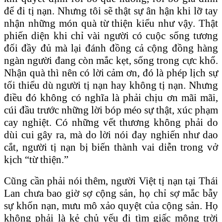
để đi tị nạn. Nhưng tôi sẽ thật sự ân hận khi lỡ tay
nhận những món quà từ thiện kiểu như vậy. Thật
phiến diện khi chỉ vài người có cuộc sống tương
đối đầy đủ mà lại đánh đồng cả cộng đồng hàng
ngàn người đang còn mắc kẹt, sống trong cực khổ.
Nhận quà thì nên có lời cảm ơn, đó là phép lịch sự
tối thiểu dù người tị nạn hay không tị nạn. Nhưng
điều đó không có nghĩa là phải chịu ơn mãi mãi,
cúi đầu trước những lời bóp méo sự thật, xúc phạm
cay nghiệt. Có những vết thương không phải do
dùi cui gây ra, mà do lời nói đay nghiến như dao
cắt, người tị nạn bị biến thành vai diễn trong vở
kịch “từ thiện.”
Cũng cần phải nói thêm, người Việt tị nạn tại Thái
Lan chưa bao giờ sợ cộng sản, họ chỉ sợ mắc bẫy
sự khốn nạn, mưu mô xảo quyệt của cộng sản. Họ
không phải là kẻ chủ yếu đi tìm giấc mộng trời