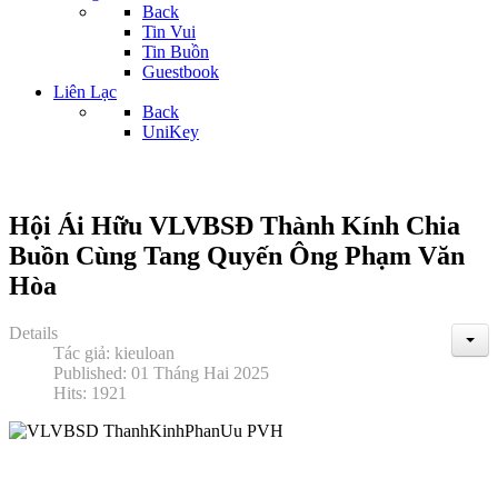
Back
Tin Vui
Tin Buồn
Guestbook
Liên Lạc
Back
UniKey
Hội Ái Hữu VLVBSĐ Thành Kính Chia
Buồn Cùng Tang Quyến Ông Phạm Văn
Hòa
Details
Tác giả:
kieuloan
Published: 01 Tháng Hai 2025
Hits: 1921