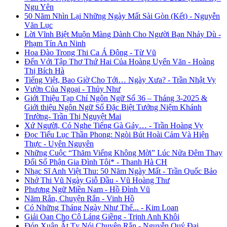
Ngu Yên
50 Năm Nhìn Lại Những Ngày Mất Sài Gòn (Kết) - Nguyễn
Văn Lục
Lời Vĩnh Biệt Muộn Màng Dành Cho Người Bạn Nhảy Dù -
Phạm Tín An Ninh
Hoa Đào Trong Thi Ca Á Đông - Từ Vũ
Đến Với Tập Thơ Thứ Hai Của Hoàng Uyển Văn - Hoàng
Thị Bích Hà
Tiếng Việt, Bao Giờ Cho Tới… Ngày Xưa? - Trần Nhật Vy
Vườn Của Ngoại - Thủy Như
Giới Thiệu Tạp Chí Ngôn Ngữ Số 36 – Tháng 3-2025 &
Giới thiệu Ngôn Ngữ Số Đặc Biệt Tưởng Niệm Khánh
Trường- Trần Thị Nguyệt Mai
Xứ Người, Có Nghe Tiếng Gà Gáy… - Trần Hoàng Vy
Đọc Tiểu Lục Thần Phong: Ngòi Bút Hoài Cảm Và Hiện
Thực - Uyên Nguyên
Những Cuộc “Thăm Viếng Không Mời” Lúc Nửa Đêm Thay
Đổi Số Phận Gia Đình Tôi* - Thanh Hà CH
Nhạc Sĩ Anh Việt Thu: 50 Năm Ngày Mất - Trần Quốc Bảo
Nhớ Thi Vũ Ngày Giỗ Đầu - Vũ Hoàng Thư
Phương Ngữ Miền Nam - Hồ Đình Vũ
Năm Rắn, Chuyện Rắn - Vinh Hồ
Có Những Tháng Ngày Như Thế... - Kim Loan
Giải Oan Cho Cô Láng Giềng - Trịnh Anh Khôi
Đón Xuân Ất Tỵ Nói Chuyện Rắn - Nguyễn Quý Đại