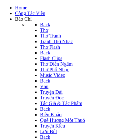
Home
Cộng Tác Viên
Báo Chí
Back
Thơ
Thơ Tranh
Tranh Thơ Nhạc
Thơ Flash
Back
Flash Clips
Thơ Diễn Ngâm
Thơ Phổ Nhạc
Music Video
Back
Văn
Truyện Dài
Truyện Đọc
Tác Giả & Tác Phẩm
Back
Biên Khảo
Quê Hương Một Thuở
Truyện Kiều
Lưu Bút
Back