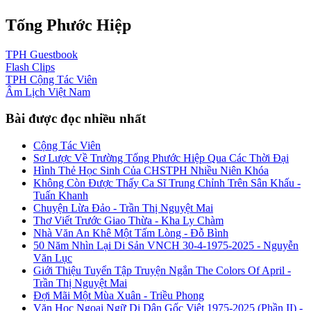
Tống Phước Hiệp
TPH
Guestbook
Flash
Clips
TPH
Cộng Tác Viên
Âm Lịch
Việt Nam
Bài được đọc nhiều nhất
Cộng Tác Viên
Sơ Lược Về Trường Tống Phước Hiệp Qua Các Thời Đại
Hình Thẻ Học Sinh Của CHSTPH Nhiều Niên Khóa
Không Còn Được Thấy Ca Sĩ Trung Chỉnh Trên Sân Khấu -
Tuấn Khanh
Chuyện Lừa Đảo - Trần Thị Nguyệt Mai
Thơ Viết Trước Giao Thừa - Kha Ly Chàm
Nhà Văn An Khê Một Tấm Lòng - Đỗ Bình
50 Năm Nhìn Lại Di Sản VNCH 30-4-1975-2025 - Nguyễn
Văn Lục
Giới Thiệu Tuyển Tập Truyện Ngắn The Colors Of April -
Trần Thị Nguyệt Mai
Đợi Mãi Một Mùa Xuân - Triều Phong
Văn Học Ngoại Ngữ Di Dân Gốc Việt 1975-2025 (Phần II) -