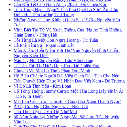
Câu Đối Tết Cho Năm Ất Tỵ 2025 - Đỗ Chiêu Đức
Trần Trung Đạo – Người Tiều Phu Quét Lá Sưởi Ấm Cho
Đời - Hai Trầu Lương Thư Trung
Những Ngày Tháng Không Quên Sau 1975 - Nguyễn Văn
Tuấn
Vĩnh Biệt Tài Tử Vũ Xuân Thông Của ‘Người Tình Không
Chân Dung’ - Hồng Hải
Tôi Từng Là Một Con Ngựa Hoang - Tư Tuấn
Cà Phê Tâm Sự - Phạm Đình Lân
Mùa Xuân, Hoài Niệm Với Thơ Văn Nguyễn Đình Chiểu -
Nguyễn Kiến Thiết
Năm Tỵ Nói Chuyện Rắn - Trần Văn Giang
Tế Táo Thi: Thơ Đưa Ông Táo - Đỗ Chiêu Đức
Chuyện Về Một Lá Thư - Phan Đức Minh
Hồ Biểu Chánh: Người Đặt Viên Gạch Đầu Tiên Cho Nền
Tiểu Thuyết Hiện Thực Và Nhân Đạo Việt Nam - Đỗ Trường
Vì Đó Là Tình Yêu - Kim Loan
Cố Tổng Thống Jimmy Carter: Một Tấm Lòng Đầy Nhân Ái
- Đỗ Kim Thêm
Mai Lan Cúc Trúc - Christina Cao (Cao Xuân Thanh Ngọc)
À Ơi, Con Ngủ Cho Ngoan… - Biển Cát
Thơ Thục Uyên - Võ Thị Như Mai
50 Năm Nhìn Lại Những Ngày Mất Sài Gòn (II) - Nguyễn
Văn Lục
Tình Tự Cho Một Quê Hương - Nguyễn Công Khanh