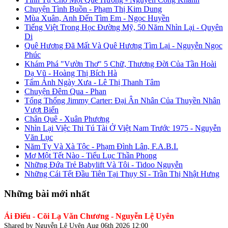
Chuyện Tình Buồn - Phạm Thị Kim Dung
Mùa Xuân, Anh Đến Tìm Em - Ngọc Huyền
Tiếng Việt Trong Học Đường Mỹ, 50 Năm Nhìn Lại - Quyên
Di
Quê Hương Đã Mất Và Quê Hương Tìm Lại - Nguyễn Ngọc
Phúc
Khám Phá "Vườn Thơ" 5 Chữ, Thương Đời Của Tần Hoài
Dạ Vũ - Hoàng Thị Bích Hà
Tấm Ảnh Ngày Xưa - Lê Thị Thanh Tâm
Chuyện Đêm Qua - Phan
Tổng Thống Jimmy Carter: Đại Ân Nhân Của Thuyền Nhân
Vượt Biển
Chân Quê - Xuân Phương
Nhìn Lại Việc Thi Tú Tài Ở Việt Nam Trước 1975 - Nguyễn
Văn Lục
Năm Tỵ Và Xà Tộc - Phạm Đình Lân, F.A.B.I.
Mơ Một Tết Nào - Tiểu Lục Thần Phong
Những Đứa Trẻ Babylift Và Tôi - Tidoo Nguyễn
Những Cái Tết Đầu Tiên Tại Thụy Sĩ - Trần Thị Nhật Hưng
Những bài mới nhất
Ái Điểu - Cõi Lạ Văn Chương - Nguyễn Lệ Uyên
Shared by Nguyễn Lệ Uyên
Aug 06th 2026 12:00