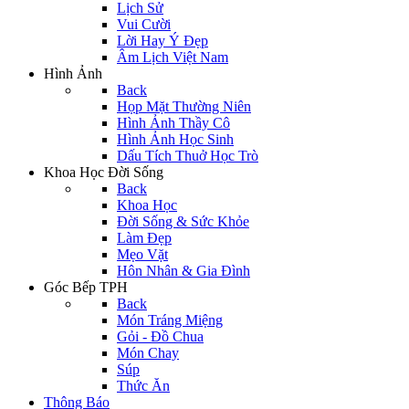
Lịch Sử
Vui Cười
Lời Hay Ý Đẹp
Âm Lịch Việt Nam
Hình Ảnh
Back
Họp Mặt Thường Niên
Hình Ảnh Thầy Cô
Hình Ảnh Học Sinh
Dấu Tích Thuở Học Trò
Khoa Học Đời Sống
Back
Khoa Học
Đời Sống & Sức Khỏe
Làm Đẹp
Mẹo Vặt
Hôn Nhân & Gia Đình
Góc Bếp TPH
Back
Món Tráng Miệng
Gỏi - Đồ Chua
Món Chay
Súp
Thức Ăn
Thông Báo