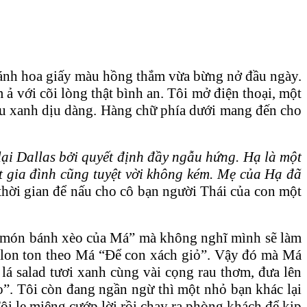
cánh hoa giấy màu hồng thắm vừa bừng nở đầu ngày.
ả với cõi lòng thật bình an. Tôi mở điện thoại, một
àu xanh dịu dàng. Hàng chữ phía dưới mang đến cho
ại Dallas bởi quyết định đầy ngẫu hứng. Hạ là một
t gia đình cũng tuyệt vời không kém. Mẹ của Hạ đã
hời gian để nấu cho cô bạn người Thái của con một
ch món bánh xèo của Má” mà không nghĩ mình sẽ làm
n lon ton theo Má “Để con xách giỏ”. Vậy đó mà Má
lá salad tươi xanh cùng vài cọng rau thơm, đưa lên
o”. Tôi còn đang ngần ngừ thì một nhỏ bạn khác lại
i lẹ miệng cướp lời rồi chạy ra phòng khách để kịp