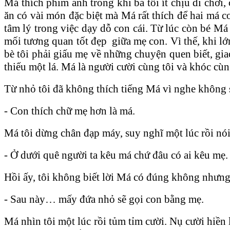
Má thích phim ảnh trong khi ba tôi ít chịu đi chơi
ăn có vài món đặc biệt mà Má rất thích để hai má c
tâm lý trong việc dạy dỗ con cái. Từ lúc còn bé Má
mối tương quan tốt đẹp giữa mẹ con. Vì thế, khi lớn
bè tôi phải giấu mẹ về những chuyện quen biết, giao
thiếu một lá. Má là người cười cùng tôi và khóc cùn
Từ nhỏ tôi đã không thích tiếng Má vì nghe không s
- Con thích chữ mẹ hơn là má.
Má tôi dừng chân đạp máy, suy nghĩ một lúc rồi nói
- Ở dưới quê người ta kêu má chứ đâu có ai kêu mẹ
Hồi ấy, tôi không biết lời Má có đúng không nhưng
- Sau này… mấy đứa nhỏ sẽ gọi con bằng mẹ.
Má nhìn tôi một lúc rồi tủm tỉm cười. Nụ cười hiề