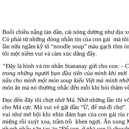
Buổi chiều nắng tàn dần, cái nóng dường như dịu 
Có phải từ những dòng nhắn tin của con gái mà tôi 
lần nữa ngắm kỹ tô “noodle soup” màu gạch tôm ón
tôi một niềm vui và cảm xúc dâng đầy.
“
Đây là hình và tin nhắn Stananay gửi cho con
: - 
trong những người bạn đầu tiên của mình khi mới 
nấu cho mình một món soup kiểu Việt mà mình nhớ
món ăn mà nó thường nhắc đến mỗi khi hỏi thăm v
Đọc đến đây tôi chợt nhớ Má. Nhớ những lần tôi v
cho Má cực. Má vui vẻ gật đầu “Ừ, để má đi chợ”.
vui như mở hội khi nhìn đám bạn của con gái ríu r
miệng rồi xuýt xoa, trầm trồ khen ngợi. Ăn xong M
nhanh nhẩu xăn tay áo “Để con, ở nhà con là chuyê