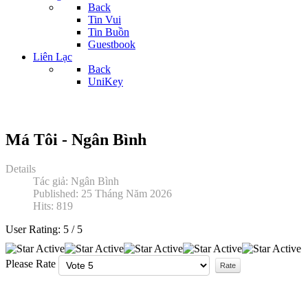
Back
Tin Vui
Tin Buồn
Guestbook
Liên Lạc
Back
UniKey
Má Tôi - Ngân Bình
Details
Tác giả:
Ngân Bình
Published: 25 Tháng Năm 2026
Hits: 819
User Rating:
5
/
5
Please Rate