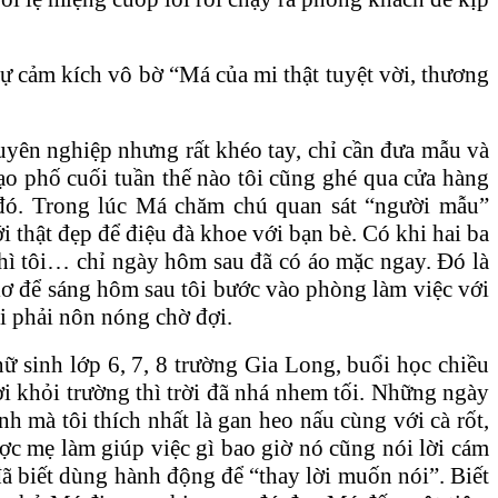
 sự cảm kích vô bờ “Má của mi thật tuyệt vời, thương
uyên nghiệp nhưng rất khéo tay, chỉ cần đưa mẫu và
dạo phố cuối tuần thế nào tôi cũng ghé qua cửa hàng
 đó. Trong lúc Má chăm chú quan sát “người mẫu”
i thật đẹp để điệu đà khoe với bạn bè. Có khi hai ba
 thì tôi… chỉ ngày hôm sau đã có áo mặc ngay. Đó là
lơ để sáng hôm sau tôi bước vào phòng làm việc với
ỏi phải nôn nóng chờ đợi.
 nữ sinh lớp 6, 7, 8 trường Gia Long, buổi học chiều
i khỏi trường thì trời đã nhá nhem tối. Những ngày
h mà tôi thích nhất là gan heo nấu cùng với cà rốt,
ược mẹ làm giúp việc gì bao giờ nó cũng nói lời cám
đã biết dùng hành động để “thay lời muốn nói”. Biết