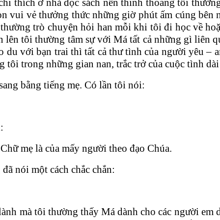
, chỉ thích ở nhà đọc sách nên thỉnh thoảng tôi th
on vui vẻ thưởng thức những giờ phút ấm cúng bên nh
 thường trò chuyện hỏi han mỗi khi tôi đi học về hoặ
 lên tôi thường tâm sự với Má tất cả những gì liên 
 du với bạn trai thì tất cả thư tình của người yêu –
g tôi trong những gian nan, trắc trở của cuộc tình dà
ang bằng tiếng mẹ. Có lần tôi nói:
:
. Chữ mẹ là của mấy người theo đạo Chúa.
 đã nói một cách chắc chắn:
n lành mà tôi thường thấy Má dành cho các người em 