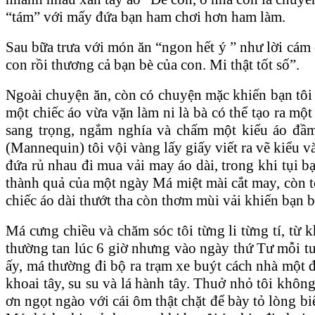
“tám” với mấy đứa bạn ham chơi hơn ham làm.
Sau bữa trưa với món ăn “ngon hết ý ” như lời cám ơ
con rồi thương cả bạn bè của con. Mi thật tốt số”.
Ngoài chuyện ăn, còn có chuyện mặc khiến bạn tôi 
một chiếc áo vừa vặn làm ni là bà có thể tạo ra mộ
sang trọng, ngắm nghía và chấm một kiểu áo đầm
(Mannequin) tôi vội vàng lấy giấy viết ra vẽ kiểu v
đứa rủ nhau đi mua vải may áo dài, trong khi tụi b
thành quả của một ngày Má miệt mài cắt may, còn t
chiếc áo dài thướt tha còn thơm mùi vải khiến bạn 
Má cưng chiều và chăm sóc tôi từng li từng tí, từ k
thường tan lúc 6 giờ nhưng vào ngày thứ Tư mỗi tu
ấy, má thường đi bộ ra trạm xe buýt cách nhà một đ
khoai tây, su su và lá hành tây. Thuở nhỏ tôi khôn
ơn ngọt ngào với cái ôm thật chặt để bày tỏ lòng b