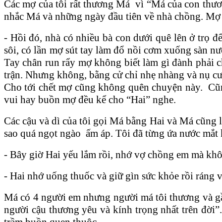
Các mợ của tôi rất thương Má vì “Má của con thươ
nhắc Má và những ngày đầu tiên về nhà chồng. Mợ
- Hồi đó, nhà có nhiều bà con dưới quê lên ở trọ
sôi, có lần mợ sút tay làm đổ nồi cơm xuống sàn nư
Tay chân run rẩy mợ không biết làm gì đành phải c
trận. Nhưng không, bằng cử chỉ nhẹ nhàng và nụ cười
Cho tới chết mợ cũng không quên chuyện này. Cũng
vui hay buồn mợ đều kể cho “Hai” nghe.
Các cậu và dì của tôi gọi Má bằng Hai và Má cũng 
sao quá ngọt ngào ấm áp. Tôi đã từng ứa nước mắt 
- Bây giờ Hai yếu lắm rồi, nhớ vợ chồng em mà khô
- Hai nhớ uống thuốc và giữ gìn sức khỏe rồi ráng
Má có 4 người em nhưng người má tôi thương và gần
người cậu thương yêu và kính trọng nhất trên đời”
trầm buồn quen thuộc.