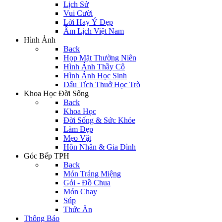
Lịch Sử
Vui Cười
Lời Hay Ý Đẹp
Âm Lịch Việt Nam
Hình Ảnh
Back
Họp Mặt Thường Niên
Hình Ảnh Thầy Cô
Hình Ảnh Học Sinh
Dấu Tích Thuở Học Trò
Khoa Học Đời Sống
Back
Khoa Học
Đời Sống & Sức Khỏe
Làm Đẹp
Mẹo Vặt
Hôn Nhân & Gia Đình
Góc Bếp TPH
Back
Món Tráng Miệng
Gỏi - Đồ Chua
Món Chay
Súp
Thức Ăn
Thông Báo