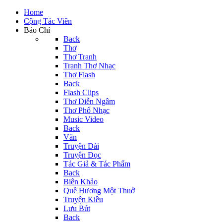
Home
Cộng Tác Viên
Báo Chí
Back
Thơ
Thơ Tranh
Tranh Thơ Nhạc
Thơ Flash
Back
Flash Clips
Thơ Diễn Ngâm
Thơ Phổ Nhạc
Music Video
Back
Văn
Truyện Dài
Truyện Đọc
Tác Giả & Tác Phẩm
Back
Biên Khảo
Quê Hương Một Thuở
Truyện Kiều
Lưu Bút
Back