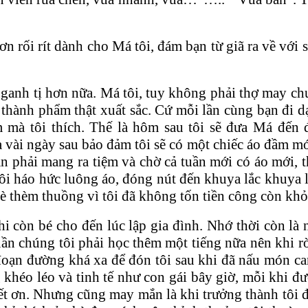
n rối rít dành cho Má tôi, đám bạn từ giã ra về với
ganh tị hơn nữa. Má tôi, tuy không phải thợ may ch
t thành phẩm thật xuất sắc. Cứ mỗi lần cùng bạn đi 
 mà tôi thích. Thế là hôm sau tôi sẽ đưa Má đến
à vài ngày sau bảo đảm tôi sẽ có một chiếc áo đầm mớ
ạn phải mang ra tiệm và chờ cả tuần mới có áo mới,
ôi háo hức luông áo, đóng nút đến khuya lắc khuya 
bè thèm thuồng vì tôi đã không tốn tiền công còn kh
hi còn bé cho đến lúc lập gia đình. Nhớ thời còn là
ần chúng tôi phải học thêm một tiếng nữa nên khi rờ
oạn đường khá xa để đón tôi sau khi đã nấu món can
g khéo léo và tinh tế như con gái bây giờ, mỗi khi đ
iết ơn. Nhưng cũng may mắn là khi trưởng thành tôi 