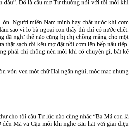
 dâu”. Đó là câu mợ Tư thường nói với tôi mỗi khi
ật lớn. Người miền Nam mình hay chắt nước khi cơm
m sao vì lo bà ngoại con thấy thì chỉ có nước chết.
òng đã nghĩ thế nào cũng bị chị chồng mắng cho một
a thật sạch rồi kêu mợ đặt nồi cơm lên bếp nấu tiếp.
g phải chị chồng nên mỗi khi có chuyện gì, bất kể
 còn vỏn vẹn một chữ Hai ngắn ngủi, mộc mạc nhưng
thư cho tôi cậu Tư lúc nào cũng nhắc “Ba Má con là
ớ đến Má và Cậu mỗi khi nghe câu hát với giai điệu