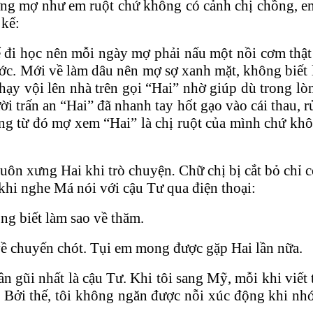
ng mợ như em ruột chứ không có cảnh chị chồng, em
 kể:
 để đi học nên mỗi ngày mợ phải nấu một nồi cơm th
ớc. Mới về làm dâu nên mợ sợ xanh mặt, không biết là
hạy vội lên nhà trên gọi “Hai” nhờ giúp dù trong l
 trấn an “Hai” đã nhanh tay hốt gạo vào cái thau, rử
 từ đó mợ xem “Hai” là chị ruột của mình chứ khôn
luôn xưng Hai khi trò chuyện
.
Chữ chị bị cắt bỏ chỉ
khi nghe Má nói với cậu Tư qua điện thoại:
ng biết làm sao về thăm.
 về chuyến chót. Tụi em mong được gặp Hai lần nữa.
 gũi nhất là cậu Tư. Khi tôi sang Mỹ, mỗi khi viết 
. Bởi thế, tôi không ngăn được nỗi xúc động khi nh