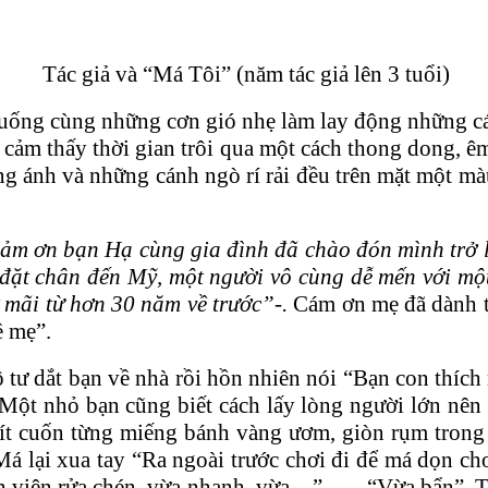
Tác giả và “Má Tôi” (năm tác giả lên 3 tuổi)
xuống cùng những cơn gió nhẹ làm lay động những 
cảm thấy thời gian trôi qua một cách thong dong, êm 
g ánh và những cánh ngò rí rải đều trên mặt một m
Cảm ơn bạn Hạ cùng gia đình đã chào đón mình trở l
đặt chân đến Mỹ, một người vô cùng dễ mến với mộ
 mãi từ hơn 30 năm về trước”-.
Cám ơn mẹ đã dành t
ề mẹ”.
ô tư dắt bạn về nhà rồi hồn nhiên nói “Bạn con thí
 Một nhỏ bạn cũng biết cách lấy lòng người lớn nê
ít cuốn từng miếng bánh vàng ươm, giòn rụm trong 
á lại xua tay “Ra ngoài trước chơi đi để má dọn ch
n viên rửa chén, vừa nhanh, vừa…”….. “Vừa bẩn”. Tô