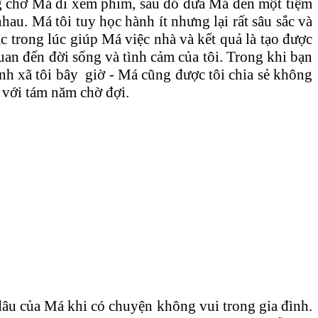
ường chở Má đi xem phim, sau đó đưa Má đến một tiệm
au. Má tôi tuy học hành ít nhưng lại rất sâu sắc và
c trong lúc giúp Má việc nhà và kết quả là tạo được
quan đến đời sống và tình cảm của tôi. Trong khi bạn
 anh xã tôi bây giờ - Má cũng được tôi chia sẻ không
i với tám năm chờ đợi.
dâu của Má khi có chuyện không vui trong gia đình.