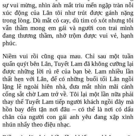
sự vui mừng, nhìn ánh mắt trìu mến ngập tràn nỗi
xúc động của Lân tôi như trút được gánh nặng
trong lòng. Dù mắt có cay, dù tim có xót nhưng tôi
vẫn thầm mong em gái và người con trai mình
đang thương thầm, nhớ trộm được vui vẻ, hạnh
phúc.
Niềm vui rồi cũng qua mau. Chỉ sau một tuần
quấn quýt bên Lân, Tuyết Lam đã không cưỡng lại
được những lời rủ rê của bạn bè. Lam nhiều lần
thất hẹn với Lân, để có những buổi tối Lân ngồi
lặng lẽ ngoài hiên nhà, đưa mắt nhìn mãi cánh
cổng sắt chờ Lam trở về. Tôi lại một lần nữa phải
thay thế Tuyết Lam tiếp người khách ngồi đây mà
hồn bay đến tận nơi đâu – có thể là nơi có dấu
chân của người con gái anh yêu đang xập xình
nhún nhẩy theo điệu nhạc.