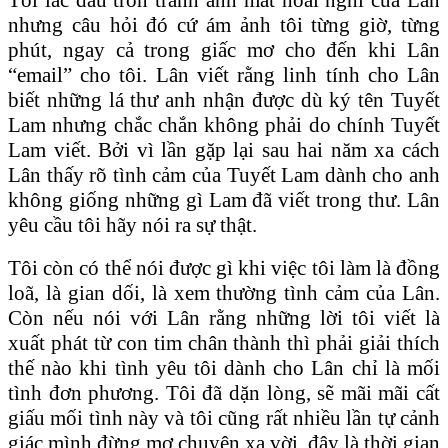
nhưng câu hỏi đó cứ ám ảnh tôi từng giờ, từng
phút, ngay cả trong giấc mơ cho đến khi Lân
“email” cho tôi. Lân viết rằng linh tính cho Lân
biết những lá thư anh nhận được dù ký tên Tuyết
Lam nhưng chắc chắn không phải do chính Tuyết
Lam viết. Bởi vì lần gặp lại sau hai năm xa cách
Lân thấy rõ tình cảm của Tuyết Lam dành cho anh
không giống những gì Lam đã viết trong thư. Lân
yêu cầu tôi hãy nói ra sự thật.
Tôi còn có thể nói được gì khi việc tôi làm là đồng
loã, là gian dối, là xem thường tình cảm của Lân.
Còn nếu nói với Lân rằng những lời tôi viết là
xuất phát từ con tim chân thành thì phải giải thích
thế nào khi tình yêu tôi dành cho Lân chỉ là mối
tình đơn phương. Tôi đã dặn lòng, sẽ mãi mãi cất
giấu mối tình này và tôi cũng rất nhiều lần tự cảnh
giác mình đừng mơ chuyện xa vời, đây là thời gian