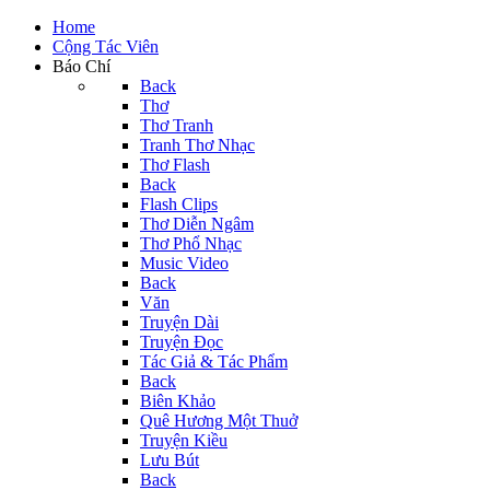
Home
Cộng Tác Viên
Báo Chí
Back
Thơ
Thơ Tranh
Tranh Thơ Nhạc
Thơ Flash
Back
Flash Clips
Thơ Diễn Ngâm
Thơ Phổ Nhạc
Music Video
Back
Văn
Truyện Dài
Truyện Đọc
Tác Giả & Tác Phẩm
Back
Biên Khảo
Quê Hương Một Thuở
Truyện Kiều
Lưu Bút
Back