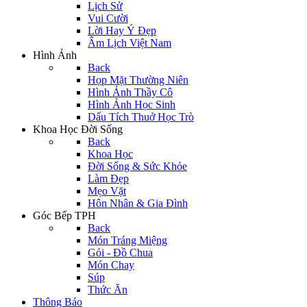
Lịch Sử
Vui Cười
Lời Hay Ý Đẹp
Âm Lịch Việt Nam
Hình Ảnh
Back
Họp Mặt Thường Niên
Hình Ảnh Thầy Cô
Hình Ảnh Học Sinh
Dấu Tích Thuở Học Trò
Khoa Học Đời Sống
Back
Khoa Học
Đời Sống & Sức Khỏe
Làm Đẹp
Mẹo Vặt
Hôn Nhân & Gia Đình
Góc Bếp TPH
Back
Món Tráng Miệng
Gỏi - Đồ Chua
Món Chay
Súp
Thức Ăn
Thông Báo