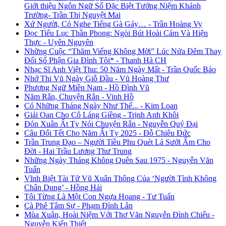
Giới thiệu Ngôn Ngữ Số Đặc Biệt Tưởng Niệm Khánh
Trường- Trần Thị Nguyệt Mai
Xứ Người, Có Nghe Tiếng Gà Gáy… - Trần Hoàng Vy
Đọc Tiểu Lục Thần Phong: Ngòi Bút Hoài Cảm Và Hiện
Thực - Uyên Nguyên
Những Cuộc “Thăm Viếng Không Mời” Lúc Nửa Đêm Thay
Đổi Số Phận Gia Đình Tôi* - Thanh Hà CH
Nhạc Sĩ Anh Việt Thu: 50 Năm Ngày Mất - Trần Quốc Bảo
Nhớ Thi Vũ Ngày Giỗ Đầu - Vũ Hoàng Thư
Phương Ngữ Miền Nam - Hồ Đình Vũ
Năm Rắn, Chuyện Rắn - Vinh Hồ
Có Những Tháng Ngày Như Thế... - Kim Loan
Giải Oan Cho Cô Láng Giềng - Trịnh Anh Khôi
Đón Xuân Ất Tỵ Nói Chuyện Rắn - Nguyễn Quý Đại
Câu Đối Tết Cho Năm Ất Tỵ 2025 - Đỗ Chiêu Đức
Trần Trung Đạo – Người Tiều Phu Quét Lá Sưởi Ấm Cho
Đời - Hai Trầu Lương Thư Trung
Những Ngày Tháng Không Quên Sau 1975 - Nguyễn Văn
Tuấn
Vĩnh Biệt Tài Tử Vũ Xuân Thông Của ‘Người Tình Không
Chân Dung’ - Hồng Hải
Tôi Từng Là Một Con Ngựa Hoang - Tư Tuấn
Cà Phê Tâm Sự - Phạm Đình Lân
Mùa Xuân, Hoài Niệm Với Thơ Văn Nguyễn Đình Chiểu -
Nguyễn Kiến Thiết