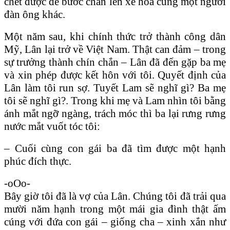
chết được để bước chân lên xe hoa cùng một người
đàn ông khác.
Một năm sau, khi chính thức trở thành công dân
Mỹ, Lân lại trở về Việt Nam. Thật can đảm – trong
sự trưởng thành chín chắn – Lân đã đến gặp ba mẹ
và xin phép được kết hôn với tôi. Quyết định của
Lân làm tôi run sợ. Tuyết Lam sẽ nghĩ gì? Ba mẹ
tôi sẽ nghĩ gì?. Trong khi mẹ và Lam nhìn tôi bằng
ánh mắt ngỡ ngàng, trách móc thì ba lại rưng rưng
nước mắt vuốt tóc tôi:
– Cuối cùng con gái ba đã tìm được một hạnh
phúc đích thực.
-oOo-
Bây giờ tôi đã là vợ của Lân. Chúng tôi đã trải qua
mười năm hạnh trong một mái gia đình thật ấm
cúng với đứa con gái – giống cha – xinh xắn như