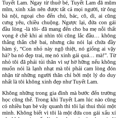
Tuyết Lam. Ngay từ thuở bé, Tuyết Lam đã mũm
mĩm, xinh xắn nên được tất cả mọi người, từ ông
bà nội, ngoại cho đến chú, bác, cô, dì, ai cũng
cưng yêu, chiều chuộng. Ngược lại, đứa con gái
đầu lòng -là tôi- đã mang đến cho ba mẹ nỗi thất
vọng ê chề khi ai nhìn tôi cũng lắc đầu… không
thẳng thắn chê bai, nhưng câu nói lại chứa đầy
hàm ý, “Con nhỏ này ngộ thiệt, nó giống ai vậy
hà? ba nó đẹp trai, mẹ nó xinh gái quá… mà!”. Từ
nhỏ tôi đã phải tủi thân vì sự hờ hững nếu không
muốn nói là lạnh nhạt mà tôi phải cam lòng đón
nhận từ những người thân chỉ bởi một lý do duy
nhất là tôi không xinh đẹp như Tuyết Lam.
Không những trong gia đình mà bước đến trường
học cũng thế. Trong khi Tuyết Lam lúc nào cũng
có nhiều bạn bè vây quanh thì tôi lại thui thủi một
mình. Không biết vì tôi là một đứa con gái xấu xí