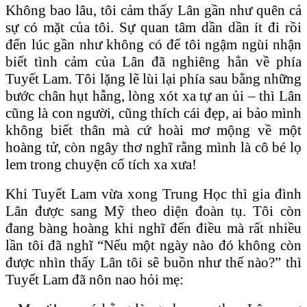
Không bao lâu, tôi cảm thấy Lân gần như quên cả
sự có mặt của tôi. Sự quan tâm dần dần ít đi rồi
đến lúc gần như không có để tôi ngậm ngùi nhận
biết tình cảm của Lân đã nghiêng hẳn về phía
Tuyết Lam. Tôi lặng lẽ lùi lại phía sau bằng những
bước chân hụt hẫng, lòng xót xa tự an ủi – thì Lân
cũng là con người, cũng thích cái đẹp, ai bảo mình
không biết thân mà cứ hoài mơ mộng về một
hoàng tử, còn ngây thơ nghĩ rằng mình là cô bé lọ
lem trong chuyện cổ tích xa xưa!
Khi Tuyết Lam vừa xong Trung Học thì gia đình
Lân được sang Mỹ theo diện đoàn tụ. Tôi còn
đang bàng hoàng khi nghĩ đến điều mà rất nhiều
lần tôi đã nghĩ “Nếu một ngày nào đó không còn
được nhìn thấy Lân tôi sẽ buồn như thế nào?” thì
Tuyết Lam đã nôn nao hỏi mẹ: