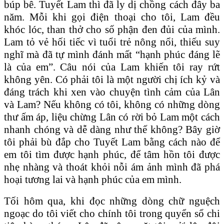
búp bê. Tuyết Lam thì đã ly dị chồng cách đây ba
năm. Mỗi khi gọi điện thoại cho tôi, Lam đều
khóc lóc, than thở cho số phận đen đủi của mình.
Lam tỏ vẻ hối tiếc vì tuổi trẻ nông nổi, thiếu suy
nghĩ mà đã tự mình đánh mất “hạnh phúc đáng lẽ
là của em”. Câu nói của Lam khiến tôi ray rứt
không yên. Có phải tôi là một người chị ích kỷ và
đáng trách khi xen vào chuyện tình cảm của Lân
và Lam? Nếu không có tôi, không có những dòng
thư ấm áp, liệu chừng Lân có rời bỏ Lam một cách
nhanh chóng và dễ dàng như thế không? Bây giờ
tôi phải bù đắp cho Tuyết Lam bằng cách nào để
em tôi tìm được hạnh phúc, để tâm hồn tôi được
nhẹ nhàng và thoát khỏi nỗi ám ảnh mình đã phá
hoại tương lai và hạnh phúc của em mình.
Tối hôm qua, khi đọc những dòng chữ nguệch
ngoạc do tôi viết cho chính tôi trong quyển sổ chi