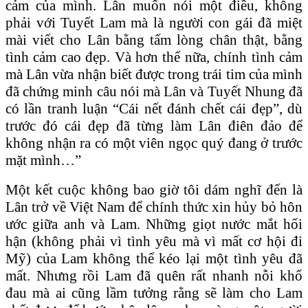
cảm của mình. Lân muốn nói một điều, không
phải với Tuyết Lam mà là người con gái đã miệt
mài viết cho Lân bằng tấm lòng chân thật, bằng
tình cảm cao đẹp. Và hơn thế nữa, chính tình cảm
mà Lân vừa nhận biết được trong trái tim của mình
đã chứng minh câu nói mà Lân và Tuyết Nhung đã
có lần tranh luận “Cái nết đánh chết cái đẹp”, dù
trước đó cái đẹp đã từng làm Lân điên đảo để
không nhận ra có một viên ngọc quý đang ở trước
mặt mình…”
Một kết cuộc không bao giờ tôi dám nghĩ đến là
Lân trở về Việt Nam để chính thức xin hủy bỏ hôn
ước giữa anh và Lam. Những giọt nước mắt hối
hận (không phải vì tình yêu mà vì mất cơ hội đi
Mỹ) của Lam không thể kéo lại một tình yêu đã
mất. Nhưng rồi Lam đã quên rất nhanh nỗi khổ
đau mà ai cũng lầm tưởng rằng sẽ làm cho Lam