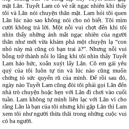
mặt Lân. Tuyết Lam có vẻ rất ngạc nhiên khi thấy
tôi và Lân nói chuyện thân mật. Lam hỏi tôi quen
Lân lúc nào sao không nói cho nó biết. Tôi mỉm
cười không trả lời. Một nỗi vui chợt đến khi tôi
nhìn thấy những ánh mắt ngạc nhiên của người
thân như mới vừa khám phá một chuyện lạ “con
nhỏ này mà cũng có bạn trai à?”. Nhưng nỗi vui
bỗng trở thành nỗi lo lắng khi tôi nhìn thấy Tuyết
Lam háo hức, xoắn xuýt lấy Lân. Cô em gái yêu
quý của tôi luôn tự tin và lúc nào cũng muốn
chứng tỏ sức quyến rũ của mình. Ðể rồi sau đó,
ngày nào Tuyết Lam cũng đòi tôi phải gọi Lân đến
nhà trò chuyện hoặc hẹn với Lân đi chơi vào cuối
tuần. Lam không tự mình liên lạc với Lân vì cho
rằng Lân là bạn của tôi nhưng khi gặp Lân thì Lam
xem tôi như người thừa thãi trong những cuộc vui
có ba người.