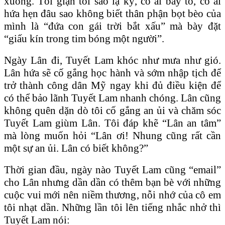
xuống. Tôi giận tôi sao lạ kỳ, có ai bày tỏ, có ai
hứa hẹn đâu sao không biết thân phận bọt bèo của
mình là “đứa con gái trời bắt xấu” mà bày đặt
“giấu kín trong tim bóng một người”.
Ngày Lân đi, Tuyết Lam khóc như mưa như gió.
Lân hứa sẽ cố gắng học hành và sớm nhập tịch để
trở thành công dân Mỹ ngay khi đủ điều kiện để
có thể bảo lãnh Tuyết Lam nhanh chóng. Lân cũng
không quên dặn dò tôi cố gắng an ủi và chăm sóc
Tuyết Lam giùm Lân. Tôi đáp khẽ “Lân an tâm”
mà lòng muốn hỏi “Lân ơi! Nhung cũng rất cần
một sự an ủi. Lân có biết không?”
Thời gian đầu, ngày nào Tuyết Lam cũng “email”
cho Lân nhưng dần dần có thêm bạn bè với những
cuộc vui mới nên niềm thương, nỗi nhớ của cô em
tôi nhạt dần. Những lần tôi lên tiếng nhắc nhở thì
Tuyết Lam nói: