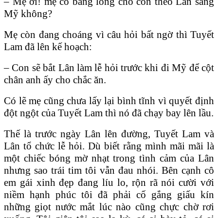
– Mẹ ơi! mẹ có bằng lòng cho con theo Lân sang
Mỹ không?
Mẹ còn đang choáng vì câu hỏi bất ngờ thì Tuyết
Lam đã lên kế hoạch:
– Con sẽ bắt Lân làm lễ hỏi trước khi đi Mỹ để cột
chân anh ấy cho chắc ăn.
Có lẽ mẹ cũng chưa lấy lại bình tĩnh vì quyết định
đột ngột của Tuyết Lam thì nó đã chạy bay lên lầu.
Thế là trước ngày Lân lên đường, Tuyết Lam và
Lân tổ chức lễ hỏi. Dù biết rằng mình mãi mãi là
một chiếc bóng mờ nhạt trong tình cảm của Lân
nhưng sao trái tim tôi vẫn đau nhói. Bên cạnh cô
em gái xinh đẹp đang líu lo, rộn rã nói cười với
niềm hạnh phúc tôi đã phải cố gắng giấu kín
những giọt nước mắt lúc nào cũng chực chờ rơi