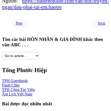
Nguồn:
https://baotreonline.com/van-hoc/truyen-
ngan/dau-phai-tai-em.baotre
Prev
Next
Tìm các bài HÔN NHÂN & GIA ĐÌNH khác theo
vần ABC . . .
Tống Phước Hiệp
TPH
Guestbook
Flash
Clips
TPH
Cộng Tác Viên
Âm Lịch
Việt Nam
Bài được đọc nhiều nhất