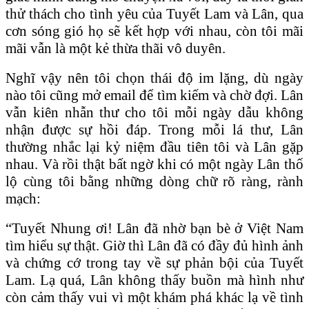
thử thách cho tình yêu của Tuyết Lam và Lân, qua
cơn sóng gió họ sẽ kết hợp với nhau, còn tôi mãi
mãi vẫn là một kẻ thừa thãi vô duyên.
Nghĩ vậy nên tôi chọn thái độ im lặng, dù ngày
nào tôi cũng mở email để tìm kiếm và chờ đợi. Lân
vẫn kiên nhẫn thư cho tôi mỗi ngày dẫu không
nhận được sự hồi đáp. Trong mỗi lá thư, Lân
thường nhắc lại kỷ niệm đầu tiên tôi và Lân gặp
nhau. Và rồi thật bất ngờ khi có một ngày Lân thố
lộ cùng tôi bằng những dòng chữ rõ ràng, rành
mạch:
“Tuyết Nhung ơi! Lân đã nhờ bạn bè ở Việt Nam
tìm hiểu sự thật. Giờ thì Lân đã có đầy đủ hình ảnh
và chứng cớ trong tay về sự phản bội của Tuyết
Lam. Lạ quá, Lân không thấy buồn mà hình như
còn cảm thấy vui vì một khám phá khác lạ về tình