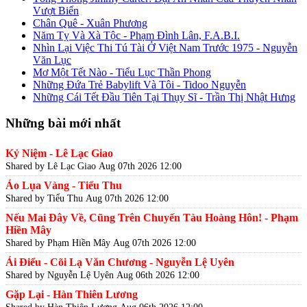
Vượt Biển
Chân Quê - Xuân Phương
Năm Tỵ Và Xà Tộc - Phạm Đình Lân, F.A.B.I.
Nhìn Lại Việc Thi Tú Tài Ở Việt Nam Trước 1975 - Nguyễn
Văn Lục
Mơ Một Tết Nào - Tiểu Lục Thần Phong
Những Đứa Trẻ Babylift Và Tôi - Tidoo Nguyễn
Những Cái Tết Đầu Tiên Tại Thụy Sĩ - Trần Thị Nhật Hưng
Những bài mới nhất
Kỷ Niệm - Lê Lạc Giao
Shared by Lê Lạc Giao
Aug 07th 2026 12:00
Áo Lụa Vàng - Tiểu Thu
Shared by Tiểu Thu
Aug 07th 2026 12:00
Nếu Mai Đây Về, Cũng Trên Chuyến Tàu Hoàng Hôn! - Phạm
Hiền Mây
Shared by Phạm Hiền Mây
Aug 07th 2026 12:00
Ái Điểu - Cõi Lạ Văn Chương - Nguyễn Lệ Uyên
Shared by Nguyễn Lệ Uyên
Aug 06th 2026 12:00
Gặp Lại - Hàn Thiên Lương