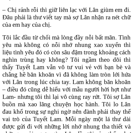
– Chị rảnh rỗi thì giữ liên lạc với Lân giùm em đi.
Ðâu phải là thư viết tay mà sợ Lân nhận ra nét chữ
của em hay của chị.
Tôi lắc đầu từ chối mà lòng đầy nỗi bất mãn. Tình
yêu mà không có nỗi nhớ nhung xao xuyến thì
liệu tình yêu đó có còn sâu đậm trong khoảng cách
nghìn trùng hay không? Tôi ngầm theo dõi thì
thấy Tuyết Lam vẫn vô tư vui vẻ với bạn bè và
chẳng hề băn khoăn vì đã không làm tròn lới hứa
với Lân trong lúc chia tay. Lam không băn khoăn
– điều đó cũng dễ hiểu với mẫu người hời hợt như
Lam- nhưng tôi thì lại vô cùng ray rứt. Tôi sợ Lân
buồn mà xao lãng chuyện học hành. Tôi lo Lân
đau khổ trong sự nghi ngờ nên đành phải thay thế
vai trò của Tuyết Lam. Mỗi ngày một lá thư dài
được gửi đi với những lời nhớ nhung tha thiết và