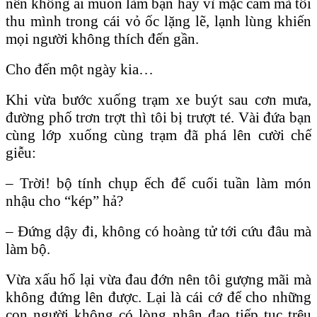
nên không ai muốn làm bạn hay vì mặc cảm mà tôi
thu mình trong cái vỏ ốc lặng lẽ, lạnh lùng khiến
mọi người không thích đến gần.
Cho đến một ngày kia…
Khi vừa bước xuống trạm xe buýt sau cơn mưa,
đường phố trơn trợt thì tôi bị trượt té. Vài đứa bạn
cùng lớp xuống cùng trạm đã phá lên cười chế
giễu:
– Trời! bộ tính chụp ếch để cuối tuần làm món
nhậu cho “kép” hả?
– Ðứng dậy đi, không có hoàng tử tới cứu đâu mà
làm bộ.
Vừa xấu hổ lại vừa đau đớn nên tôi gượng mãi mà
không đứng lên được. Lại là cái cớ để cho những
con người không có lòng nhân đạo tiếp tục trêu