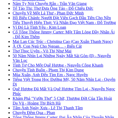
Năm Tỵ Nói Chuyện Rắn - Trần Văn Giang
Tế Táo Thi: Thơ Đưa Ông Táo - Đỗ Chiêu Đức
Chuyện Về Một Lá Thư - Phan Đức Minh
Hồ Biểu Chánh: Người Đặt Viên Gạch Đầu Tiên Cho Nền
Tiểu Thuyết Hiện Thực Và Nhân Đạo Việt Nam - Đỗ Trường
Vì Đó Là Tình Yêu - Kim Loan
Cố Tổng Thống Jimmy Carter: Một Tấm Lòng Đầy Nhân Ái
- Đỗ Kim Thêm
Mai Lan Cúc Trúc - Christina Cao (Cao Xuân Thanh Ngọc)
À Ơi, Con Ngủ Cho Ngoan… - Biển Cát
Thơ Thục Uyên - Võ Thị Như Mai
50 Năm Nhìn Lại Những Ngày Mất Sài Gòn (II) - Nguyễn
Văn Lục
Tình Tự Cho Một Quê Hương - Nguyễn Công Khanh
Chuyện Tình Buồn - Phạm Thị Kim Dung
Mùa Xuân, Anh Đến Tìm Em - Ngọc Huyền
Tiếng Việt Trong Học Đường Mỹ, 50 Năm Nhìn Lại - Quyên
Di
Quê Hương Đã Mất Và Quê Hương Tìm Lại - Nguyễn Ngọc
Phúc
Khám Phá "Vườn Thơ" 5 Chữ, Thương Đời Của Tần Hoài
Dạ Vũ - Hoàng Thị Bích Hà
Tấm Ảnh Ngày Xưa - Lê Thị Thanh Tâm
Chuyện Đêm Qua - Phan
Tổng Thống Jimmy Carter: Đại Ân Nhân Của Thuyền Nhân