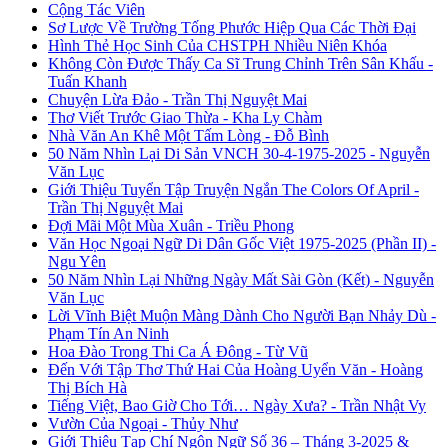
Cộng Tác Viên
Sơ Lược Về Trường Tống Phước Hiệp Qua Các Thời Đại
Hình Thẻ Học Sinh Của CHSTPH Nhiều Niên Khóa
Không Còn Được Thấy Ca Sĩ Trung Chỉnh Trên Sân Khấu -
Tuấn Khanh
Chuyện Lừa Đảo - Trần Thị Nguyệt Mai
Thơ Viết Trước Giao Thừa - Kha Ly Chàm
Nhà Văn An Khê Một Tấm Lòng - Đỗ Bình
50 Năm Nhìn Lại Di Sản VNCH 30-4-1975-2025 - Nguyễn
Văn Lục
Giới Thiệu Tuyển Tập Truyện Ngắn The Colors Of April -
Trần Thị Nguyệt Mai
Đợi Mãi Một Mùa Xuân - Triều Phong
Văn Học Ngoại Ngữ Di Dân Gốc Việt 1975-2025 (Phần II) -
Ngu Yên
50 Năm Nhìn Lại Những Ngày Mất Sài Gòn (Kết) - Nguyễn
Văn Lục
Lời Vĩnh Biệt Muộn Màng Dành Cho Người Bạn Nhảy Dù -
Phạm Tín An Ninh
Hoa Đào Trong Thi Ca Á Đông - Từ Vũ
Đến Với Tập Thơ Thứ Hai Của Hoàng Uyển Văn - Hoàng
Thị Bích Hà
Tiếng Việt, Bao Giờ Cho Tới… Ngày Xưa? - Trần Nhật Vy
Vườn Của Ngoại - Thủy Như
Giới Thiệu Tạp Chí Ngôn Ngữ Số 36 – Tháng 3-2025 &