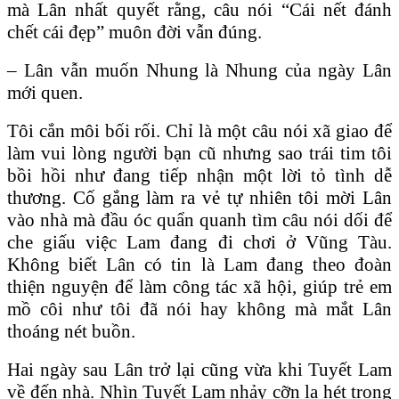
mà Lân nhất quyết rằng, câu nói “Cái nết đánh
chết cái đẹp” muôn đời vẫn đúng.
– Lân vẫn muốn Nhung là Nhung của ngày Lân
mới quen.
Tôi cắn môi bối rối. Chỉ là một câu nói xã giao để
làm vui lòng người bạn cũ nhưng sao trái tim tôi
bồi hồi như đang tiếp nhận một lời tỏ tình dễ
thương. Cố gắng làm ra vẻ tự nhiên tôi mời Lân
vào nhà mà đầu óc quẩn quanh tìm câu nói dối để
che giấu việc Lam đang đi chơi ở Vũng Tàu.
Không biết Lân có tin là Lam đang theo đoàn
thiện nguyện để làm công tác xã hội, giúp trẻ em
mồ côi như tôi đã nói hay không mà mắt Lân
thoáng nét buồn.
Hai ngày sau Lân trở lại cũng vừa khi Tuyết Lam
về đến nhà. Nhìn Tuyết Lam nhảy cỡn la hét trong