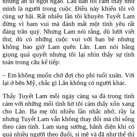
những an ủi ngọt ngào. Lâu dần tôi cảm thấy như
mình là người trong cuộc. Ðiều này khiến tôi vô
cùng sợ hãi. Rất nhiều lần tôi khuyên Tuyết Lam
đừng vì ham vui mà đánh mất một tình yêu rất
đáng trân quý. Nhưng Lam nói rằng, dù lười viết
thư, dù có những cuộc vui với bạn bè nhưng
không bao giờ Lam quên Lân. Lam nói bằng
giọng quả quyết nhưng tôi lại nhìn thấy sự tính
toán trong câu kế tiếp:
– Em không muốn chờ đợi cho phí tuổi xuân. Với
lại ở bên Mỹ, chắc gì Lân không có người khác.
Thấy Tuyết Lam mỗi ngày càng sa đà trong tình
cảm với những mối tình hờ tôi cảm thấy xốn xang
cho Lân. Ba mẹ tôi nhiều lần nhắc nhở, rầy la
nhưng Tuyết Lam vẫn không thay đổi mà chỉ sống
theo cảm tính. Lam sung sướng, hãnh diện khi có
quá nhiều người theo đuổi, si mê và đã như thế thì