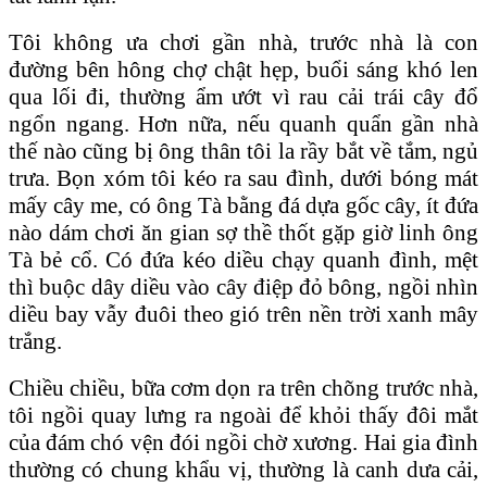
Tôi không ưa chơi gần nhà, trước nhà là con
đường bên hông chợ chật hẹp, buổi sáng khó len
qua lối đi, thường ẩm ướt vì rau cải trái cây đổ
ngổn ngang. Hơn nữa, nếu quanh quẩn gần nhà
thế nào cũng bị ông thân tôi la rầy bắt về tắm, ngủ
trưa. Bọn xóm tôi kéo ra sau đình, dưới bóng mát
mấy cây me, có ông Tà bằng đá dựa gốc cây, ít đứa
nào dám chơi ăn gian sợ thề thốt gặp giờ linh ông
Tà bẻ cổ. Có đứa kéo diều chạy quanh đình, mệt
thì buộc dây diều vào cây điệp đỏ bông, ngồi nhìn
diều bay vẫy đuôi theo gió trên nền trời xanh mây
trắng.
Chiều chiều, bữa cơm dọn ra trên chõng trước nhà,
tôi ngồi quay lưng ra ngoài để khỏi thấy đôi mắt
của đám chó vện đói ngồi chờ xương. Hai gia đình
thường có chung khẩu vị, thường là canh dưa cải,