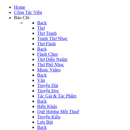
Home
Cộng Tác Viên
Báo Chí
Back
Thơ
Thơ Tranh
Tranh Thơ Nhạc
Thơ Flash
Back
Flash Clips
Thơ Diễn Ngâm
Thơ Phổ Nhạc
Music Video
Back
Văn
Truyện Dài
Truyện Đọc
Tác Giả & Tác Phẩm
Back
Biên Khảo
Quê Hương Một Thuở
Truyện Kiều
Lưu Bút
Back