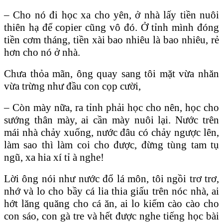
– Cho nó đi học xa cho yên, ở nhà lấy tiền nuôi
thiên hạ để copier cũng vô đó. Ở tỉnh mình đóng
tiền cơm tháng, tiền xài bao nhiêu là bao nhiêu, rẻ
hơn cho nó ở nhà.
Chưa thỏa mãn, ông quay sang tôi mặt vừa nhăn
vừa trừng như đầu con cọp cười,
– Còn mày nữa, ra tỉnh phải học cho nên, học cho
sướng thân mày, ai cần mày nuôi lại. Nước trên
mái nhà chảy xuống, nước đâu có chảy ngược lên,
làm sao thì làm coi cho được, đừng tùng tam tụ
ngũ, xa hia xí tỉ à nghe!
Lời ông nói như nước đổ lá môn, tôi ngồi trơ trơ,
nhớ và lo cho bầy cá lia thia giấu trên nóc nhà, ai
hớt lăng quăng cho cá ăn, ai lo kiếm cào cào cho
con sáo, con gà tre và hết được nghe tiếng học bài