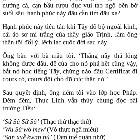
nướng cá, cạn bầu rượu đục vui tao ngộ bên bờ
suối sâu, hạnh phúc này đâu cần tìm đâu xa?
Hạnh phúc này tiêu tán khi Tây đổ bộ ngoài kinh,
cái áo sơ mi trắng của thầy giáo Trịnh, làm ông
thân tôi đổi ý, lệch lạc cuộc đời sau này.
Ông bàn với bà mẫu tôi: ‘Thằng nầy thả lỏng
không được đâu, để của cho nó phá hết cũng vậy,
bắt nó học tiếng Tây, chừng nào đậu Certificat đi
cours cò, cours đội cho đỡ cực thân nó.’
Sau quyết định, ông ném tôi vào lớp học Pháp.
Ðêm đêm, Thục Linh vẫn thủy chung đọc bài
trường Tiều:
‘Sứ Sù Sữ Sù’
(Thạc thử thạc thử)
‘Wu Sứ wò mew
’(Vô thực ngã miêu)
‘Sán xuễ kwan nù’
(Tam tuế quán nhữ)