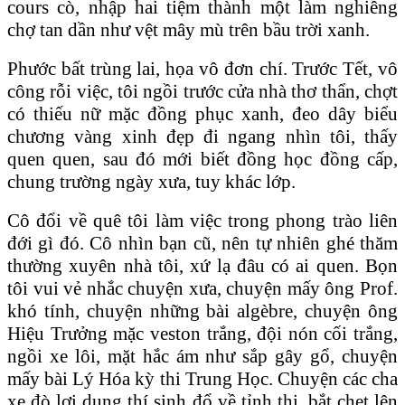
cours cò, nhập hai tiệm thành một làm nghiêng
chợ tan dần như vệt mây mù trên bầu trời xanh.
Phước bất trùng lai, họa vô đơn chí. Trước Tết, vô
công rỗi việc, tôi ngồi trước cửa nhà thơ thẩn, chợt
có thiếu nữ mặc đồng phục xanh, đeo dây biểu
chương vàng xinh đẹp đi ngang nhìn tôi, thấy
quen quen, sau đó mới biết đồng học đồng cấp,
chung trường ngày xưa, tuy khác lớp.
Cô đổi về quê tôi làm việc trong phong trào liên
đới gì đó. Cô nhìn bạn cũ, nên tự nhiên ghé thăm
thường xuyên nhà tôi, xứ lạ đâu có ai quen. Bọn
tôi vui vẻ nhắc chuyện xưa, chuyện mấy ông Prof.
khó tính, chuyện những bài algèbre, chuyện ông
Hiệu Trưởng mặc veston trắng, đội nón cối trắng,
ngồi xe lôi, mặt hắc ám như sắp gây gổ, chuyện
mấy bài Lý Hóa kỳ thi Trung Học. Chuyện các cha
xe đò lợi dụng thí sinh đổ về tỉnh thi, bắt chẹt lên