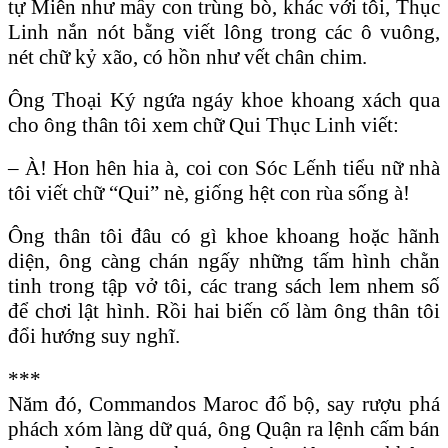
tự Miên như mấy con trùng bò, khác với tôi, Thục
Linh nắn nót bằng viết lông trong các ô vuông,
nét chữ kỷ xão, có hồn như vết chân chim.
Ông Thoại Ký ngứa ngáy khoe khoang xách qua
cho ông thân tôi xem chữ Qui Thục Linh viết:
– À! Hon hên hia à, coi con Sóc Lếnh tiểu nữ nhà
tôi viết chữ “Qui” nè, giống hệt con rùa sống à!
Ông thân tôi đâu có gì khoe khoang hoặc hãnh
diện, ông càng chán ngấy những tấm hình chằn
tinh trong tập vở tôi, các trang sách lem nhem số
để chơi lật hình. Rồi hai biến cố làm ông thân tôi
đổi hướng suy nghĩ.
***
Năm đó, Commandos Maroc đổ bộ, say rượu phá
phách xóm làng dữ quá, ông Quận ra lệnh cấm bán