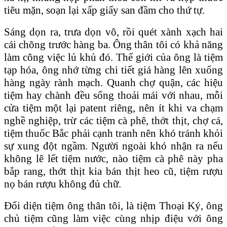
tiêu mặn, soạn lại xấp giấy san đầm cho thứ tự.
Sáng dọn ra, trưa dọn vô, rồi quét xành xạch hai
cái chõng trước hàng ba. Ông thân tôi có khả năng
làm công việc lủ khủ đó. Thế giới của ông là tiệm
tạp hóa, ông nhớ từng chi tiết giá hàng lên xuống
hàng ngày rành mạch. Quanh chợ quận, các hiệu
tiệm hay chành đều sống thoải mái với nhau, mỗi
cửa tiệm một lại patent riêng, nên ít khi va chạm
nghề nghiệp, trừ các tiệm cà phê, thớt thịt, chợ cá,
tiệm thuốc Bắc phải cạnh tranh nên khó tránh khỏi
sự xung đột ngầm. Người ngoài khó nhận ra nếu
không lê lết tiệm nước, nào tiệm cà phê này pha
bắp rang, thớt thịt kia bán thịt heo cũ, tiệm rượu
nọ bán rượu không đủ chữ.
Ðối diện tiệm ông thân tôi, là tiệm Thoại Ký, ông
chủ tiệm cũng làm việc cùng nhịp điệu với ông