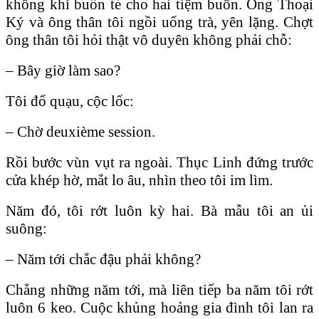
không khí buồn tẻ cho hai tiệm buôn. Ông Thoại
Ký và ông thân tôi ngồi uống trà, yên lặng. Chợt
ông thân tôi hỏi thật vô duyên không phải chỗ:
– Bây giờ làm sao?
Tôi đổ quạu, cộc lốc:
– Chờ deuxième session.
Rồi bước vùn vụt ra ngoài. Thục Linh đứng trước
cửa khép hờ, mắt lo âu, nhìn theo tôi im lìm.
Năm đó, tôi rớt luôn kỳ hai. Bà mẫu tôi an ủi
suông:
– Năm tới chắc đậu phải không?
Chẳng những năm tới, mà liên tiếp ba năm tôi rớt
luôn 6 keo. Cuộc khủng hoảng gia đình tôi lan ra