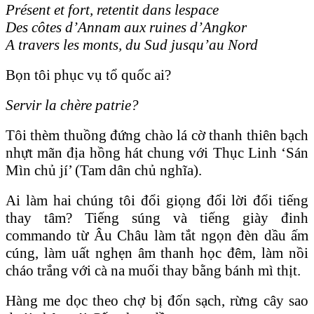
Présent et fort, retentit dans lespace
Des côtes d’Annam aux ruines d’Angkor
A travers les monts, du Sud jusqu’au Nord
Bọn tôi phục vụ tổ quốc ai?
Servir la chère patrie?
Tôi thèm thuồng đứng chào lá cờ thanh thiên bạch
nhựt mãn địa hồng hát chung với Thục Linh ‘Sán
Mìn chủ jí’ (Tam dân chủ nghĩa).
Ai làm hai chúng tôi đổi giọng đổi lời đổi tiếng
thay tâm? Tiếng súng và tiếng giày đinh
commando từ Âu Châu làm tắt ngọn đèn dầu ấm
cúng, làm uất nghẹn âm thanh học đêm, làm nồi
cháo trắng với cà na muối thay bằng bánh mì thịt.
Hàng me dọc theo chợ bị đốn sạch, rừng cây sao