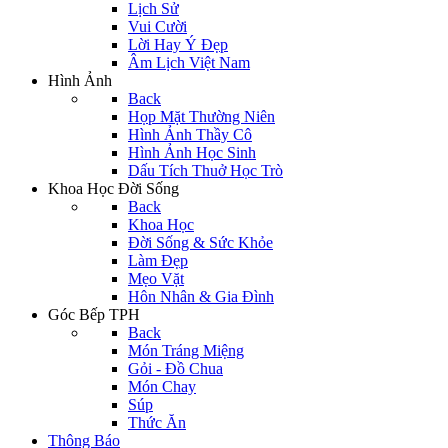
Lịch Sử
Vui Cười
Lời Hay Ý Đẹp
Âm Lịch Việt Nam
Hình Ảnh
Back
Họp Mặt Thường Niên
Hình Ảnh Thầy Cô
Hình Ảnh Học Sinh
Dấu Tích Thuở Học Trò
Khoa Học Đời Sống
Back
Khoa Học
Đời Sống & Sức Khỏe
Làm Đẹp
Mẹo Vặt
Hôn Nhân & Gia Đình
Góc Bếp TPH
Back
Món Tráng Miệng
Gỏi - Đồ Chua
Món Chay
Súp
Thức Ăn
Thông Báo