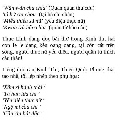
‘Wãn wãn chu chiu’
(Quan quan thư cưu)
‘tá hở chi chou’
(tại hà chi châu)
‘Miễu thiễu sũ nũ’
(yểu điệu thục nữ)
‘Kwan tzù hão chìu’
(quân tử hảo cầu)
Thục Linh đang đọc bài thơ trong Kinh thi, hai
con le le đang kêu oang oang, tại cồn cát trên
sông, người thục nữ yểu điệu, người quân tử thích
cầu thân!
Tiếng đọc câu Kinh Thi, Thiên Quốc Phong thật
tao nhã, tôi lép nhép theo phụ họa:
‘Xâm xi hành thái ’
‘Tả hữu lưu chi ’
‘Yểu điệu thục nữ ’
‘Ngộ mị cầu chi ’
‘Cầu chi bất đắc ’