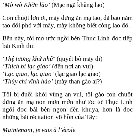
‘Mõ wò Khỡn lào’
(Mạc ngã khẳng lao)
Con chuột lớn ơi, mày đừng ăn mạ tao, đã bao năm
tao đối phó với mày, mày không biết công lao đó.
Bên này, tôi mơ ước ngồi bên Thục Linh đọc tiếp
bài Kinh thi:
‘Thệ tương khứ nhữ’
(quyết bỏ mày đi)
‘Thích bỉ lạc giao’
(đến nơi an vui)
‘Lạc giao, lạc giao’
(lạc giao lạc giao)
‘Thùy chi vĩnh hào’
(mày than gào ai?)
Tôi bị đuổi khỏi vùng an vui, tôi gào con chuột
đừng ăn mạ non mơn mởn như tóc tơ Thục Linh
ngồi đọc bài bên ngọn đèn khuya, hơn là đọc
những bài récitation vô hồn của Tây:
Maintenant, je vais à l’école