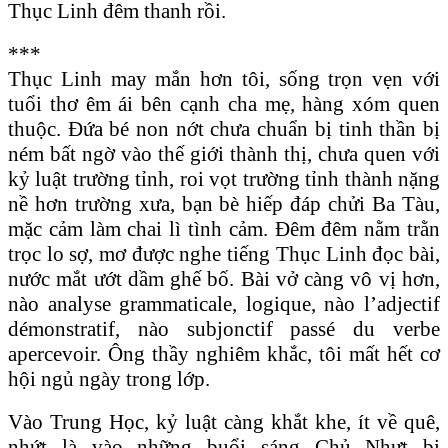
Thục Linh đêm thanh rồi.
***
Thục Linh may mắn hơn tôi, sống trọn vẹn với
tuổi thơ êm ái bên cạnh cha mẹ, hàng xóm quen
thuộc. Ðứa bé non nớt chưa chuẩn bị tinh thần bị
ném bất ngờ vào thế giới thành thị, chưa quen với
kỷ luật trường tỉnh, roi vọt trường tỉnh thành nặng
nề hơn trường xưa, bạn bè hiếp đáp chửi Ba Tàu,
mặc cảm làm chai lì tình cảm. Ðêm đêm nằm trằn
trọc lo sợ, mơ được nghe tiếng Thục Linh đọc bài,
nước mắt ướt dầm ghế bố. Bài vở càng vô vị hơn,
nào analyse grammaticale, logique, nào l’adjectif
démonstratif, nào subjonctif passé du verbe
apercevoir. Ông thầy nghiêm khắc, tôi mất hết cơ
hội ngủ ngày trong lớp.
Vào Trung Học, kỷ luật càng khắt khe, ít về quê,
nhứt là vào những buổi sáng Chủ Nhựt bị