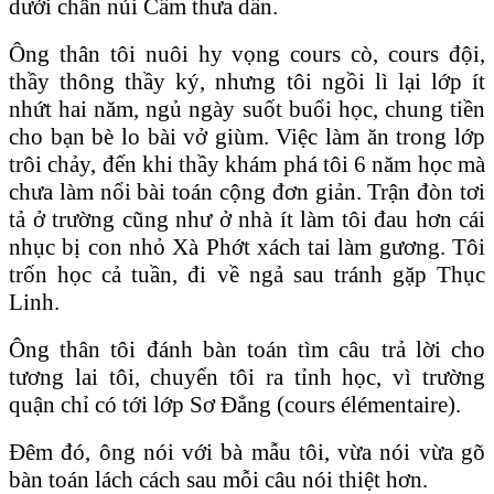
dưới chân núi Cấm thưa dần.
Ông thân tôi nuôi hy vọng cours cò, cours đội,
thầy thông thầy ký, nhưng tôi ngồi lì lại lớp ít
nhứt hai năm, ngủ ngày suốt buổi học, chung tiền
cho bạn bè lo bài vở giùm. Việc làm ăn trong lớp
trôi chảy, đến khi thầy khám phá tôi 6 năm học mà
chưa làm nổi bài toán cộng đơn giản. Trận đòn tơi
tả ở trường cũng như ở nhà ít làm tôi đau hơn cái
nhục bị con nhỏ Xà Phớt xách tai làm gương. Tôi
trốn học cả tuần, đi về ngả sau tránh gặp Thục
Linh.
Ông thân tôi đánh bàn toán tìm câu trả lời cho
tương lai tôi, chuyển tôi ra tỉnh học, vì trường
quận chỉ có tới lớp Sơ Đẳng (cours élémentaire).
Ðêm đó, ông nói với bà mẫu tôi, vừa nói vừa gõ
bàn toán lách cách sau mỗi câu nói thiệt hơn.