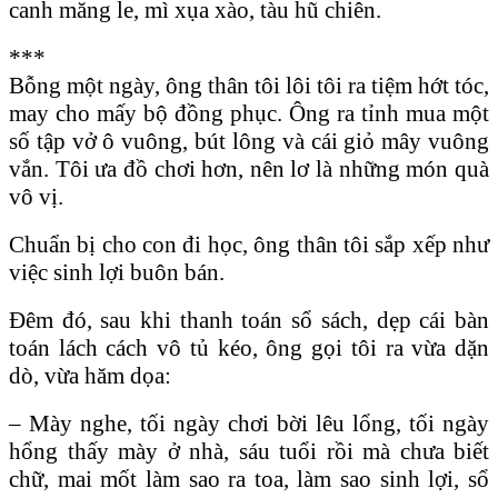
canh măng le, mì xụa xào, tàu hũ chiên.
***
Bỗng một ngày, ông thân tôi lôi tôi ra tiệm hớt tóc,
may cho mấy bộ đồng phục. Ông ra tỉnh mua một
số tập vở ô vuông, bút lông và cái giỏ mây vuông
vắn. Tôi ưa đồ chơi hơn, nên lơ là những món quà
vô vị.
Chuẩn bị cho con đi học, ông thân tôi sắp xếp như
việc sinh lợi buôn bán.
Ðêm đó, sau khi thanh toán sổ sách, dẹp cái bàn
toán lách cách vô tủ kéo, ông gọi tôi ra vừa dặn
dò, vừa hăm dọa:
– Mày nghe, tối ngày chơi bời lêu lổng, tối ngày
hổng thấy mày ở nhà, sáu tuổi rồi mà chưa biết
chữ, mai mốt làm sao ra toa, làm sao sinh lợi, sổ