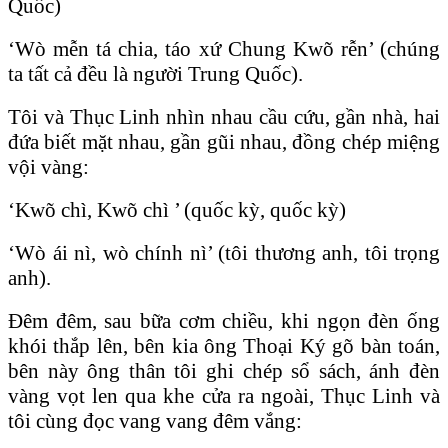
Quốc)
‘Wò mễn tá chia, táo xứ Chung Kwõ rễn’ (chúng
ta tất cả đều là người Trung Quốc).
Tôi và Thục Linh nhìn nhau cầu cứu, gần nhà, hai
đứa biết mặt nhau, gần gũi nhau, đồng chép miệng
vội vàng:
‘Kwõ chì, Kwõ chì ’ (quốc kỳ, quốc kỳ)
‘Wò ái nì, wò chính nì’ (tôi thương anh, tôi trọng
anh).
Ðêm đêm, sau bữa cơm chiều, khi ngọn đèn ống
khói thắp lên, bên kia ông Thoại Ký gõ bàn toán,
bên này ông thân tôi ghi chép sổ sách, ánh đèn
vàng vọt len qua khe cửa ra ngoài, Thục Linh và
tôi cùng đọc vang vang đêm vắng: