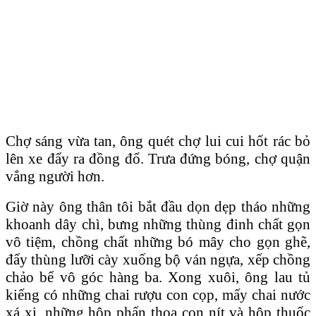
Chợ sáng vừa tan, ông quét chợ lui cui hốt rác bỏ
lên xe đẩy ra đồng đổ. Trưa đứng bóng, chợ quận
vắng người hơn.
Giờ này ông thân tôi bắt đầu dọn dẹp tháo những
khoanh dây chì, bưng những thùng đinh chất gọn
vô tiệm, chồng chất những bó mây cho gọn ghẽ,
đẩy thùng lưỡi cày xuống bộ ván ngựa, xếp chồng
chảo bể vô góc hàng ba. Xong xuôi, ông lau tủ
kiếng có những chai rượu con cọp, mấy chai nước
xá xị, những hộp phấn thoa con nít và hộp thuốc