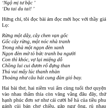
‘Ngộ mị tư bặc ’
‘Du tai du tai! ’
Hứng chí, tôi đọc bài ám đọc mới học với thầy giá
Lọ:
Rừng một dãy, cây chen vạn gốc
Gốc cây rừng, một nóc nhà tranh
Trong nhà một ngọn đèn xanh
Ngọn đèn mờ tỏ bức tranh ba người
Con thì khóc, vợ lại miệng dỗ
Chồng lui cui đươn rổ đựng than
Thú vui mấy lúc thanh nhàn
Thoảng như câu hát cung đàn gió bay.
Hai bài thơ, hai niềm vui ấm cùng tuổi thơ quyện
vào nhau thấm thía còn văng vẳng đâu đây, thứ
hạnh phúc đơn sơ như cái cười hể hả của tiều phu
gánh củi bán chợ chiều, gặp ngư ông, rủ nhau