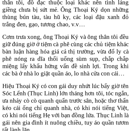
thân tôi, đồ đạc thuộc loại khác nên tình láng
giềng chưa bị sứt mẻ. Ông Thoại Ký dọn những
thùng bún tàu, tàu hũ ky, các loại đậu xanh đỏ
trắng đen, gạo, tương chao, v.v…
Cơm trưa xong, ông Thoại Ký và ông thân tôi đều
giữ đúng giờ ở tiệm cà phê cùng các chủ tiệm khác
bàn luận hàng hóa giá cả thị trường, vừa đổ ly cà
phê nóng ra dĩa thổi uống sùm sụp, chắp chắp
miệng lấy khẩu hứng vấn đề sinh lợi. Trong khi
các bà ở nhà lo giặt quần áo, lo nhà cửa con cái…
Hiệu Thoại Ký có con gái duy nhứt lúc bấy giờ tên
Sóc Lếnh (Thục Linh) lớn tháng hơn tôi, tóc ngắn,
ưa nhảy cò cò quanh quẩn trước sân, hoặc thơ thẩn
kéo cái ống chỉ quanh nhà, có khi nói tiếng Việt,
có khi nói tiếng Hẹ với bạn đồng lứa. Thục Linh là
gái nên gia đình ít nuông chiều, tuy áo quần tươm
tất lành lặn.