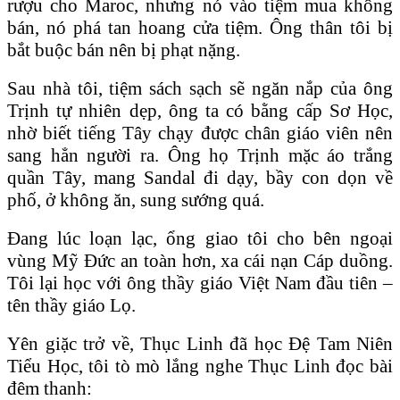
rượu cho Maroc, nhưng nó vào tiệm mua không
bán, nó phá tan hoang cửa tiệm. Ông thân tôi bị
bắt buộc bán nên bị phạt nặng.
Sau nhà tôi, tiệm sách sạch sẽ ngăn nắp của ông
Trịnh tự nhiên dẹp, ông ta có bằng cấp Sơ Học,
nhờ biết tiếng Tây chạy được chân giáo viên nên
sang hẳn người ra. Ông họ Trịnh mặc áo trắng
quần Tây, mang Sandal đi dạy, bầy con dọn về
phố, ở không ăn, sung sướng quá.
Ðang lúc loạn lạc, ổng giao tôi cho bên ngoại
vùng Mỹ Ðức an toàn hơn, xa cái nạn Cáp duồng.
Tôi lại học với ông thầy giáo Việt Nam đầu tiên –
tên thầy giáo Lọ.
Yên giặc trở về, Thục Linh đã học Đệ Tam Niên
Tiểu Học, tôi tò mò lắng nghe Thục Linh đọc bài
đêm thanh: