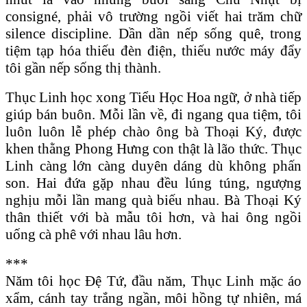
consigné, phải vô trường ngồi viết hai trăm chữ
silence discipline. Dần dần nếp sống quê, trong
tiệm tạp hóa thiếu đèn điện, thiếu nước máy đẩy
tôi gần nếp sống thị thành.
Thục Linh học xong Tiểu Học Hoa ngữ, ở nhà tiếp
giúp bán buôn. Mỗi lần về, đi ngang qua tiệm, tôi
luôn luôn lễ phép chào ông bà Thoại Ký, được
khen thằng Phong Hưng con thật là lão thức. Thục
Linh càng lớn càng duyên dáng dù không phấn
son. Hai đứa gặp nhau đều lúng túng, ngượng
nghịu mỗi lần mang quà biếu nhau. Bà Thoại Ký
thân thiết với bà mẫu tôi hơn, và hai ông ngồi
uống cà phê với nhau lâu hơn.
***
Năm tôi học Ðệ Tứ, đầu năm, Thục Linh mặc áo
xẩm, cánh tay trắng ngần, môi hồng tự nhiên, má