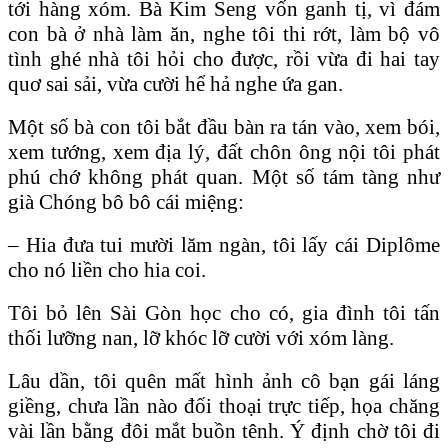
tới hàng xóm. Bà Kim Seng vốn ganh tị, vì đám
con bà ở nhà làm ăn, nghe tôi thi rớt, làm bộ vô
tình ghé nhà tôi hỏi cho được, rồi vừa đi hai tay
quơ sai sải, vừa cười hể hả nghe ứa gan.
Một số bà con tôi bắt đầu bàn ra tán vào, xem bói,
xem tướng, xem địa lý, đất chôn ông nội tôi phát
phú chớ không phát quan. Một số tám tàng như
già Chóng bô bô cái miệng:
– Hia đưa tui mười lăm ngàn, tôi lấy cái Diplôme
cho nó liền cho hia coi.
Tôi bỏ lên Sài Gòn học cho có, gia đình tôi tấn
thối lưỡng nan, lỡ khóc lỡ cười với xóm làng.
Lâu dần, tôi quên mất hình ảnh cô bạn gái láng
giềng, chưa lần nào đối thoại trực tiếp, họa chăng
vài lần bằng đôi mắt buồn tênh. Ý định chờ tôi đi