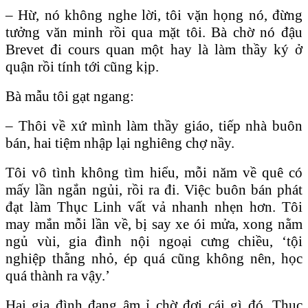
– Hừ, nó không nghe lời, tôi vặn họng nó, đừng
tưởng văn minh rồi qua mặt tôi. Bà chờ nó đậu
Brevet đi cours quan một hay là làm thầy ký ở
quận rồi tính tới cũng kịp.
Bà mẫu tôi gạt ngang:
– Thôi về xứ mình làm thầy giáo, tiếp nhà buôn
bán, hai tiệm nhập lại nghiêng chợ nầy.
Tôi vô tình không tìm hiểu, mỗi năm về quê có
mấy lần ngắn ngủi, rồi ra đi. Việc buôn bán phát
đạt làm Thục Linh vất vả nhanh nhẹn hơn. Tôi
may mắn mỗi lần về, bị say xe ói mửa, xong nằm
ngủ vùi, gia đình nội ngoại cưng chiều, ‘tội
nghiệp thằng nhỏ, ép quá cũng không nên, học
quá thành ra vậy.’
Hai gia đình đang âm ỉ chờ đợi cái gì đó, Thục