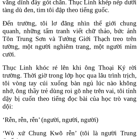
văng dính đầy gót chân. Thục Linh khép nép dưới
tàng dù đen, tim tôi đập theo tiếng guốc.
Ðến trường, tôi lơ đãng nhìn thế giới chung
quanh, những tấm tranh viết chữ thảo, bức ảnh
Tôn Trung Sơn và Tưởng Giới Thạch treo trên
tường, một người nghiêm trang, một người mỉm
cười.
Thục Linh khóc ré lên khi ông Thoại Ký rời
trường. Thời giờ trong lớp học qua lâu trình trịch,
tôi vòng tay cúi xuống bàn ngủ lúc nào không
nhớ, ông thầy trẻ dùng roi gõ nhẹ trên vai, tôi tỉnh
dậy bị cuốn theo tiếng đọc bài của học trò vang
dội:
‘Rễn, rễn, rễn’ (người, người, người)
‘Wò xứ Chung Kwõ rễn’ (tôi là người Trung