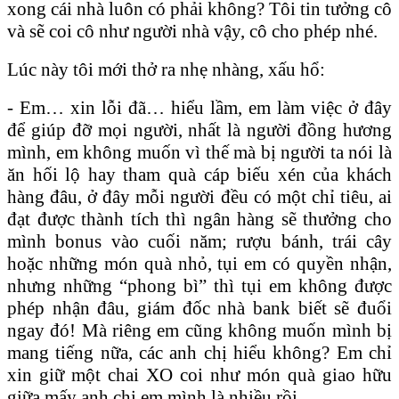
xong cái nhà luôn có phải không? Tôi tin tưởng cô
và sẽ coi cô như người nhà vậy, cô cho phép nhé.
Lúc này tôi mới thở ra nhẹ nhàng, xấu hổ:
- Em… xin lỗi đã… hiểu lầm, em làm việc ở đây
để giúp đỡ mọi người, nhất là người đồng hương
mình, em không muốn vì thế mà bị người ta nói là
ăn hối lộ hay tham quà cáp biếu xén của khách
hàng đâu, ở đây mỗi người đều có một chỉ tiêu, ai
đạt được thành tích thì ngân hàng sẽ thưởng cho
mình bonus vào cuối năm; rượu bánh, trái cây
hoặc những món quà nhỏ, tụi em có quyền nhận,
nhưng những “phong bì” thì tụi em không được
phép nhận đâu, giám đốc nhà bank biết sẽ đuổi
ngay đó! Mà riêng em cũng không muốn mình bị
mang tiếng nữa, các anh chị hiểu không? Em chỉ
xin giữ một chai XO coi như món quà giao hữu
giữa mấy anh chị em mình là nhiều rồi…