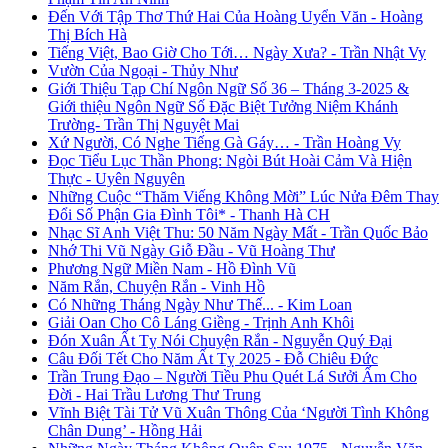
Đến Với Tập Thơ Thứ Hai Của Hoàng Uyển Văn - Hoàng
Thị Bích Hà
Tiếng Việt, Bao Giờ Cho Tới… Ngày Xưa? - Trần Nhật Vy
Vườn Của Ngoại - Thủy Như
Giới Thiệu Tạp Chí Ngôn Ngữ Số 36 – Tháng 3-2025 &
Giới thiệu Ngôn Ngữ Số Đặc Biệt Tưởng Niệm Khánh
Trường- Trần Thị Nguyệt Mai
Xứ Người, Có Nghe Tiếng Gà Gáy… - Trần Hoàng Vy
Đọc Tiểu Lục Thần Phong: Ngòi Bút Hoài Cảm Và Hiện
Thực - Uyên Nguyên
Những Cuộc “Thăm Viếng Không Mời” Lúc Nửa Đêm Thay
Đổi Số Phận Gia Đình Tôi* - Thanh Hà CH
Nhạc Sĩ Anh Việt Thu: 50 Năm Ngày Mất - Trần Quốc Bảo
Nhớ Thi Vũ Ngày Giỗ Đầu - Vũ Hoàng Thư
Phương Ngữ Miền Nam - Hồ Đình Vũ
Năm Rắn, Chuyện Rắn - Vinh Hồ
Có Những Tháng Ngày Như Thế... - Kim Loan
Giải Oan Cho Cô Láng Giềng - Trịnh Anh Khôi
Đón Xuân Ất Tỵ Nói Chuyện Rắn - Nguyễn Quý Đại
Câu Đối Tết Cho Năm Ất Tỵ 2025 - Đỗ Chiêu Đức
Trần Trung Đạo – Người Tiều Phu Quét Lá Sưởi Ấm Cho
Đời - Hai Trầu Lương Thư Trung
Vĩnh Biệt Tài Tử Vũ Xuân Thông Của ‘Người Tình Không
Chân Dung’ - Hồng Hải