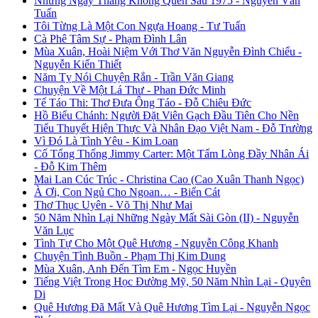
Những Ngày Tháng Không Quên Sau 1975 - Nguyễn Văn
Tuấn
Tôi Từng Là Một Con Ngựa Hoang - Tư Tuấn
Cà Phê Tâm Sự - Phạm Đình Lân
Mùa Xuân, Hoài Niệm Với Thơ Văn Nguyễn Đình Chiểu -
Nguyễn Kiến Thiết
Năm Tỵ Nói Chuyện Rắn - Trần Văn Giang
Chuyện Về Một Lá Thư - Phan Đức Minh
Tế Táo Thi: Thơ Đưa Ông Táo - Đỗ Chiêu Đức
Hồ Biểu Chánh: Người Đặt Viên Gạch Đầu Tiên Cho Nền
Tiểu Thuyết Hiện Thực Và Nhân Đạo Việt Nam - Đỗ Trường
Vì Đó Là Tình Yêu - Kim Loan
Cố Tổng Thống Jimmy Carter: Một Tấm Lòng Đầy Nhân Ái
- Đỗ Kim Thêm
Mai Lan Cúc Trúc - Christina Cao (Cao Xuân Thanh Ngọc)
À Ơi, Con Ngủ Cho Ngoan… - Biển Cát
Thơ Thục Uyên - Võ Thị Như Mai
50 Năm Nhìn Lại Những Ngày Mất Sài Gòn (II) - Nguyễn
Văn Lục
Tình Tự Cho Một Quê Hương - Nguyễn Công Khanh
Chuyện Tình Buồn - Phạm Thị Kim Dung
Mùa Xuân, Anh Đến Tìm Em - Ngọc Huyền
Tiếng Việt Trong Học Đường Mỹ, 50 Năm Nhìn Lại - Quyên
Di
Quê Hương Đã Mất Và Quê Hương Tìm Lại - Nguyễn Ngọc