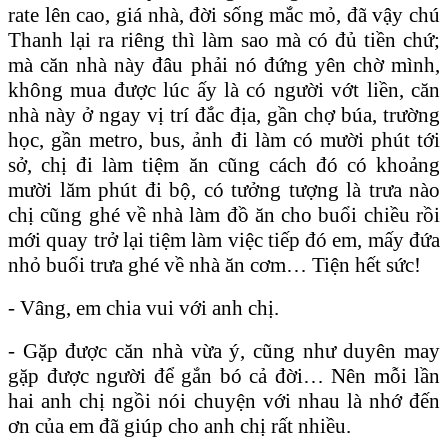
rate lên cao, giá nhà, đời sống mắc mỏ, đã vậy chú
Thanh lại ra riêng thì làm sao mà có đủ tiền chứ;
mà căn nhà này đâu phải nó đứng yên chờ mình,
không mua được lúc ấy là có người vớt liền, căn
nhà này ở ngay vị trí đắc địa, gần chợ búa, trường
học, gần metro, bus, ảnh đi làm có mười phút tới
sở, chị đi làm tiệm ăn cũng cách đó có khoảng
mười lăm phút đi bộ, có tưởng tượng là trưa nào
chị cũng ghé về nhà làm đồ ăn cho buổi chiều rồi
mới quay trở lại tiệm làm việc tiếp đó em, mấy đứa
nhỏ buổi trưa ghé về nhà ăn cơm… Tiện hết sức!
- Vâng, em chia vui với anh chị.
- Gặp được căn nhà vừa ý, cũng như duyên may
gặp được người để gắn bó cả đời… Nên mỗi lần
hai anh chị ngồi nói chuyện với nhau là nhớ đến
ơn của em đã giúp cho anh chị rất nhiều.