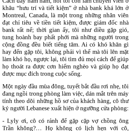
Cách đây năm năm, hồi tôi còn làm chuyên viên ở
khâu “hưu trí và tiết kiệm” ở nhà bank khá lớn ở
Montreal, Canada, là một trong những nhân viên
đạt chỉ tiêu về tiền tiết kiệm, được giám đốc nhà
bank rất nể; thời gian ấy, tôi như diều gặp gió,
tung hoành bay phất phới mà những người trong
cộng đồng đều biết tiếng tăm. Ai có khó khăn gì
hay đến gặp tôi, không phải vì thế mà tôi lên mặt
làm khó họ, ngược lại, tôi tìm đủ mọi cách để giúp
họ thoát ra được cơn hiểm nghèo và giúp họ đạt
được mục đích trong cuộc sống.
Một ngày đầu mùa đông, tuyết bắt đầu rơi nhẹ, tôi
đang ngồi trong phòng làm việc, dán mắt trên máy
tính theo dõi những hồ sơ của khách hàng, cô thư
ký người Lebanese xuất hiện ở ngưỡng cửa phòng:
- Lyly ơi, cô có rảnh để gặp cặp vợ chồng ông
Trần không?… Họ không có lịch hẹn với cô,