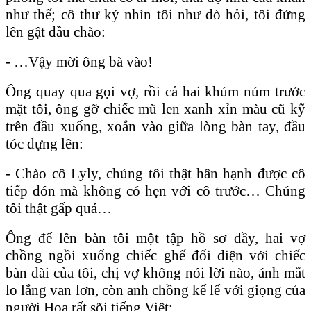
như thế; cô thư ký nhìn tôi như dò hỏi, tôi đứng
lên gật đầu chào:
- …Vậy mời ông bà vào!
Ông quay qua gọi vợ, rồi cả hai khúm núm trước
mặt tôi, ông gỡ chiếc mũ len xanh xỉn màu cũ kỹ
trên đầu xuống, xoắn vào giữa lòng bàn tay, đầu
tóc dựng lên:
- Chào cô Lyly, chúng tôi thật hân hạnh được cô
tiếp đón mà không có hẹn với cô trước… Chúng
tôi thật gấp quá…
Ông để lên bàn tôi một tập hồ sơ dầy, hai vợ
chồng ngồi xuống chiếc ghế đối diện với chiếc
bàn dài của tôi, chị vợ không nói lời nào, ánh mắt
lo lắng van lơn, còn anh chồng kể lể với giọng của
người Hoa rất sõi tiếng Việt: