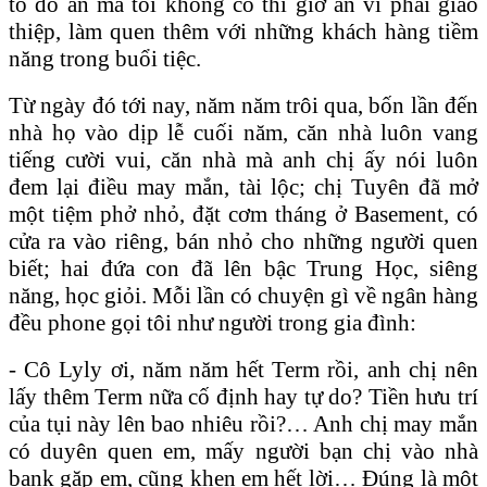
to đồ ăn mà tôi không có thì giờ ăn vì phải giao
thiệp, làm quen thêm với những khách hàng tiềm
năng trong buổi tiệc.
Từ ngày đó tới nay, năm năm trôi qua, bốn lần đến
nhà họ vào dịp lễ cuối năm, căn nhà luôn vang
tiếng cười vui, căn nhà mà anh chị ấy nói luôn
đem lại điều may mắn, tài lộc; chị Tuyên đã mở
một tiệm phở nhỏ, đặt cơm tháng ở Basement, có
cửa ra vào riêng, bán nhỏ cho những người quen
biết; hai đứa con đã lên bậc Trung Học, siêng
năng, học giỏi. Mỗi lần có chuyện gì về ngân hàng
đều phone gọi tôi như người trong gia đình:
- Cô Lyly ơi, năm năm hết Term rồi, anh chị nên
lấy thêm Term nữa cố định hay tự do? Tiền hưu trí
của tụi này lên bao nhiêu rồi?… Anh chị may mắn
có duyên quen em, mấy người bạn chị vào nhà
bank gặp em, cũng khen em hết lời… Đúng là một