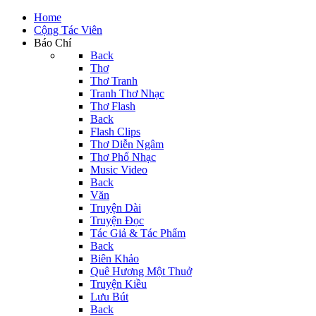
Home
Cộng Tác Viên
Báo Chí
Back
Thơ
Thơ Tranh
Tranh Thơ Nhạc
Thơ Flash
Back
Flash Clips
Thơ Diễn Ngâm
Thơ Phổ Nhạc
Music Video
Back
Văn
Truyện Dài
Truyện Đọc
Tác Giả & Tác Phẩm
Back
Biên Khảo
Quê Hương Một Thuở
Truyện Kiều
Lưu Bút
Back