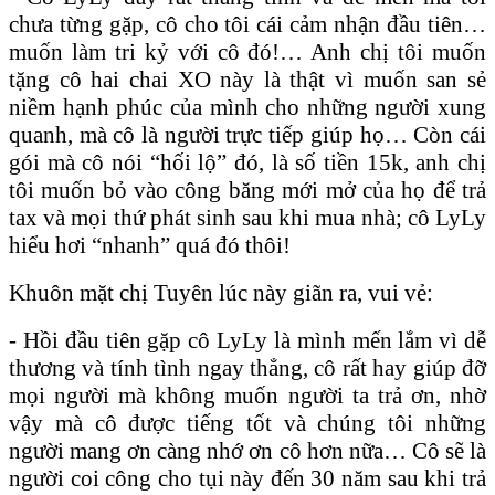
chưa từng gặp, cô cho tôi cái cảm nhận đầu tiên…
muốn làm tri kỷ với cô đó!… Anh chị tôi muốn
tặng cô hai chai XO này là thật vì muốn san sẻ
niềm hạnh phúc của mình cho những người xung
quanh, mà cô là người trực tiếp giúp họ… Còn cái
gói mà cô nói “hối lộ” đó, là số tiền 15k, anh chị
tôi muốn bỏ vào công băng mới mở của họ để trả
tax và mọi thứ phát sinh sau khi mua nhà; cô LyLy
hiểu hơi “nhanh” quá đó thôi!
Khuôn mặt chị Tuyên lúc này giãn ra, vui vẻ:
- Hồi đầu tiên gặp cô LyLy là mình mến lắm vì dễ
thương và tính tình ngay thẳng, cô rất hay giúp đỡ
mọi người mà không muốn người ta trả ơn, nhờ
vậy mà cô được tiếng tốt và chúng tôi những
người mang ơn càng nhớ ơn cô hơn nữa… Cô sẽ là
người coi công cho tụi này đến 30 năm sau khi trả