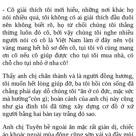
- Cô giải thích tôi mới hiểu, những nơi khác họ
nói nhiều quá, tôi không có ai giải thích đầu đuôi
nên không biết rõ, họ từ chối chúng tôi thẳng
thừng luôn đó cô, bởi vậy chúng tôi nghe nhiều
người nói có cô là Việt Nam làm ở đây nên vội
vàng mang hết hồ sơ đến cô, tụi tôi vô cùng mang
ơn cô nếu cô giúp được cho tụi tôi mua nhà, có
chỗ cho tụi nhỏ ở nha cô!
Thấy anh chị chân thành và là người đồng hương,
tôi muốn hết lòng giúp đỡ, ba tôi hồi còn sống đã
chẳng phải dạy dỗ chúng tôi “ăn ở có đức, mặc sức
mà hưởng”còn gì; hoàn cảnh của anh chị này cũng
như gia đình tôi đã từng xây dựng cơ đồ ở xứ
người bằng hai bàn tay trắng đó sao.
Anh chị Tuyên bề ngoài ăn mặc rất giản dị, chiếc
áo khoác ngoài mùa đông cũng sờn vải và đầy mùi