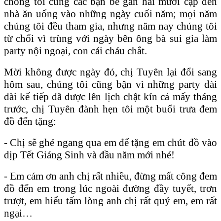
chồng tôi cùng các bạn bè gần hai mươi cặp đến
nhà ăn uống vào những ngày cuối năm; mọi năm
chúng tôi đều tham gia, nhưng năm nay chúng tôi
từ chối vì trùng với ngày bên ông bà sui gia làm
party nội ngoại, con cái cháu chắt.
Mời không được ngày đó, chị Tuyên lại đổi sang
hôm sau, chúng tôi cũng bận vì những party dài
dài kế tiếp đã được lên lịch chật kín cả mấy tháng
trước, chị Tuyên đành hẹn tôi một buổi trưa đem
đồ đến tặng:
- Chị sẽ ghé ngang qua em để tặng em chút đồ vào
dịp Tết Giáng Sinh và đầu năm mới nhé!
- Em cám ơn anh chị rất nhiều, đừng mất công đem
đồ đến em trong lúc ngoài đường đầy tuyết, trơn
trượt, em hiểu tấm lòng anh chị rất quý em, em rất
ngại…