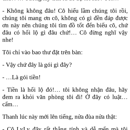
- Không không đâu! Cô hiểu lầm chúng tôi rồi,
chúng tôi mang ơn cô, không có gì đền đáp được
ơn này nên chúng tôi tìm đồ tốt đến biếu cô, chứ
đâu có hối lộ gì đâu chứ!… Cô đừng nghĩ vậy
nhe!
Tôi chỉ vào bao thư đặt trên bàn:
- Vậy chứ đây là gói gì đây?
- …Là gói tiền!
- Tiền là hối lộ đó!… tôi không nhận đâu, hãy
đem ra khỏi văn phòng tôi đi! Ở đây có luật…
cấm…
Thanh lúc này mới lên tiếng, nửa đùa nửa thật:
- Cô LyLy đây rất thẳng tính và dễ mến mà tôi