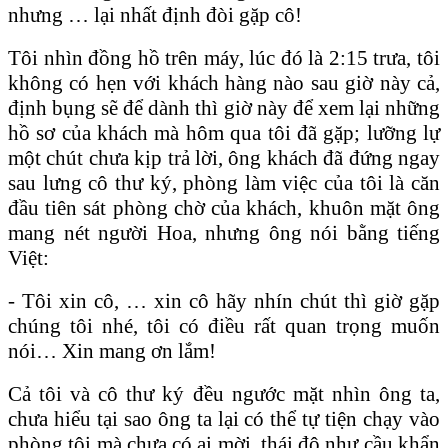
nhưng … lại nhất định đòi gặp cô!
Tôi nhìn đồng hồ trên máy, lúc đó là 2:15 trưa, tôi
không có hẹn với khách hàng nào sau giờ này cả,
định bụng sẽ để dành thì giờ này để xem lại những
hồ sơ của khách mà hôm qua tôi đã gặp; lưỡng lự
một chút chưa kịp trả lời, ông khách đã đứng ngay
sau lưng cô thư ký, phòng làm việc của tôi là căn
đầu tiên sát phòng chờ của khách, khuôn mặt ông
mang nét người Hoa, nhưng ông nói bằng tiếng
Việt:
- Tôi xin cô, … xin cô hãy nhín chút thì giờ gặp
chúng tôi nhé, tôi có điều rất quan trọng muốn
nói… Xin mang ơn lắm!
Cả tôi và cô thư ký đều ngước mặt nhìn ông ta,
chưa hiểu tại sao ông ta lại có thể tự tiện chạy vào
phòng tôi mà chưa có ai mời, thái độ như cầu khẩn