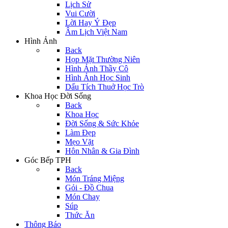
Lịch Sử
Vui Cười
Lời Hay Ý Đẹp
Âm Lịch Việt Nam
Hình Ảnh
Back
Họp Mặt Thường Niên
Hình Ảnh Thầy Cô
Hình Ảnh Học Sinh
Dấu Tích Thuở Học Trò
Khoa Học Đời Sống
Back
Khoa Học
Đời Sống & Sức Khỏe
Làm Đẹp
Mẹo Vặt
Hôn Nhân & Gia Đình
Góc Bếp TPH
Back
Món Tráng Miệng
Gỏi - Đồ Chua
Món Chay
Súp
Thức Ăn
Thông Báo