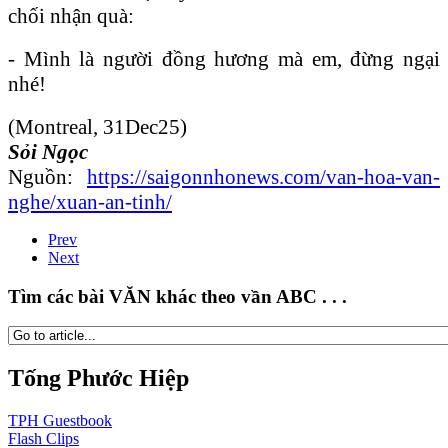
chối nhận quà:
- Mình là người đồng hương mà em, đừng ngại
nhé!
(Montreal, 31Dec25)
Sỏi Ngọc
Nguồn:
https://saigonnhonews.com/van-hoa-van-
nghe/xuan-an-tinh/
Prev
Next
Tìm các bài VĂN khác theo vần ABC . . .
Tống Phước Hiệp
TPH
Guestbook
Flash
Clips