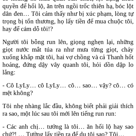
quyền để hối lộ, ăn trên ngồi trốc thiên hạ, bóc lột
dân đen… Tôi cảm thấy như bị xúc phạm, lòng tự
trọng bị tổn thương, họ lấy tiền để mua chuộc tôi,
hay để cám dỗ tôi!?
Người tôi bỗng run lên, giọng nghẹn lại, những
giọt nước mắt túa ra như mưa từng giọt, chảy
xuống khắp mặt tôi, hai vợ chồng và cả Thanh hốt
hoảng, đứng dậy vây quanh tôi, hỏi dồn dập lo
lắng:
- Cô LyLy… cô LyLy… cô… sao… vậy? cô… có
mệt không?
Tôi nhẹ nhàng lắc đầu, không biết phải giải thích
ra sao, một lúc sau tôi mới lên tiếng run run:
- Các anh chị… tưởng là tôi… ăn hối lộ hay sao
chứ?! … Tưởng lấy tiền ra để dụ tôi sao? Tôi…