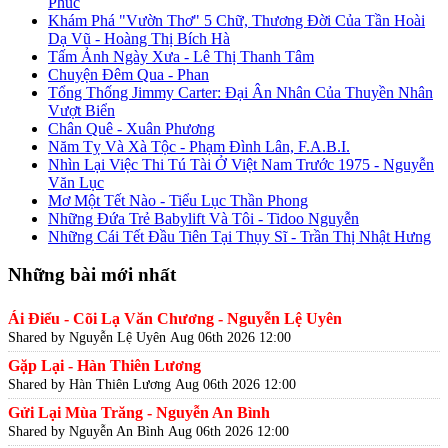
Phúc
Khám Phá "Vườn Thơ" 5 Chữ, Thương Đời Của Tần Hoài
Dạ Vũ - Hoàng Thị Bích Hà
Tấm Ảnh Ngày Xưa - Lê Thị Thanh Tâm
Chuyện Đêm Qua - Phan
Tổng Thống Jimmy Carter: Đại Ân Nhân Của Thuyền Nhân
Vượt Biển
Chân Quê - Xuân Phương
Năm Tỵ Và Xà Tộc - Phạm Đình Lân, F.A.B.I.
Nhìn Lại Việc Thi Tú Tài Ở Việt Nam Trước 1975 - Nguyễn
Văn Lục
Mơ Một Tết Nào - Tiểu Lục Thần Phong
Những Đứa Trẻ Babylift Và Tôi - Tidoo Nguyễn
Những Cái Tết Đầu Tiên Tại Thụy Sĩ - Trần Thị Nhật Hưng
Những bài mới nhất
Ái Điểu - Cõi Lạ Văn Chương - Nguyễn Lệ Uyên
Shared by Nguyễn Lệ Uyên
Aug 06th 2026 12:00
Gặp Lại - Hàn Thiên Lương
Shared by Hàn Thiên Lương
Aug 06th 2026 12:00
Gửi Lại Mùa Trăng - Nguyễn An Bình
Shared by Nguyễn An Bình
Aug 06th 2026 12:00