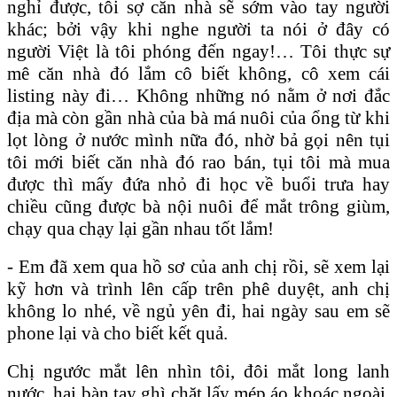
nghỉ được, tôi sợ căn nhà sẽ sớm vào tay người
khác; bởi vậy khi nghe người ta nói ở đây có
người Việt là tôi phóng đến ngay!… Tôi thực sự
mê căn nhà đó lắm cô biết không, cô xem cái
listing này đi… Không những nó nằm ở nơi đắc
địa mà còn gần nhà của bà má nuôi của ổng từ khi
lọt lòng ở nước mình nữa đó, nhờ bả gọi nên tụi
tôi mới biết căn nhà đó rao bán, tụi tôi mà mua
được thì mấy đứa nhỏ đi học về buổi trưa hay
chiều cũng được bà nội nuôi để mắt trông giùm,
chạy qua chạy lại gần nhau tốt lắm!
- Em đã xem qua hồ sơ của anh chị rồi, sẽ xem lại
kỹ hơn và trình lên cấp trên phê duyệt, anh chị
không lo nhé, về ngủ yên đi, hai ngày sau em sẽ
phone lại và cho biết kết quả.
Chị ngước mắt lên nhìn tôi, đôi mắt long lanh
nước, hai bàn tay ghì chặt lấy mép áo khoác ngoài,