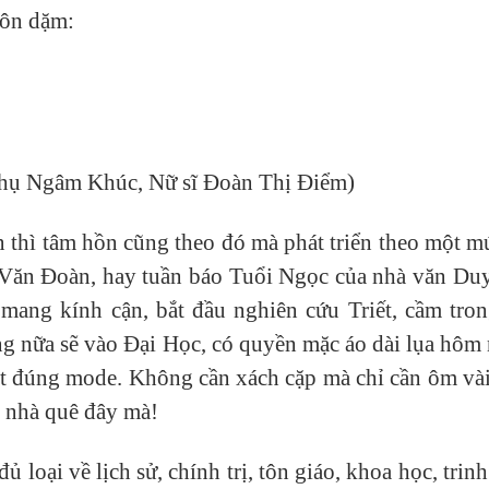
uôn dặm:
hụ Ngâm Khúc, Nữ sĩ Đoàn Thị Điểm)
thì tâm hồn cũng theo đó mà phát triển theo một mứ
Văn Đoàn, hay tuần báo Tuổi Ngọc của nhà văn Du
 mang kính cận, bắt đầu nghiên cứu Triết, cầm tro
ng nữa sẽ vào Đại Học, có quyền mặc áo dài lụa hôm
ant đúng mode. Không cần xách cặp mà chỉ cần ôm vài
ò nhà quê đây mà!
đủ loại về lịch sử, chính trị, tôn giáo, khoa học, tri