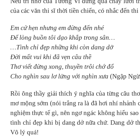
Nếu trí nhớ của Tường Vi đừng quá chây lười 
của các văn thi sĩ thời tiền chiến, có nhắc đến 
Em cứ hẹn nhưng em đừng đến nhé
Để lòng buồn tôi dạo khắp trong sân…
…Tình chỉ đẹp những khi còn dang dở
Đời mất vui khi đã vẹn câu thề
Thơ viết đừng xong, thuyền trôi chớ đổ
Cho nghìn sau lơ lửng với nghìn xưa
(Ngập Ngừ
Rồi ông thầy giải thích ý nghĩa của từng câu th
mơ mộng sớm (nói trắng ra là đã hơi nhí nhảnh ch
nghiệm thực tế gì, nên ngơ ngác không hiểu sao 
tình chỉ đẹp khi bị dang dở nữa chứ. Dang dở thì
Vô lý quá!