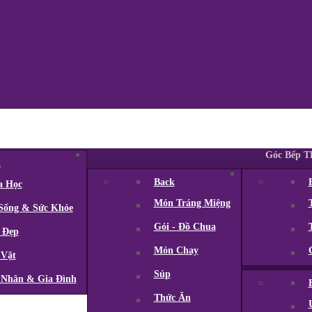
Hình Ảnh
Khoa Học Đời Sống
Góc Bếp 
k
Back
a Học
Món Tráng Miệng
Sống & Sức Khỏe
Gỏi - Đồ Chua
 Đẹp
Món Chay
 Vặt
Súp
Nhân & Gia Đình
Thức Ăn