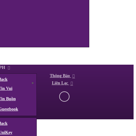
TPH
Thông Báo
Back
Liên Lạc
Tin Vui
Tin Buồn
Guestbook
Back
UniKey