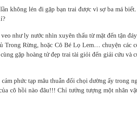
lần không lén đi gặp bạn trai được vì sợ ba má biết
ỉ?
 veo như ly nước nhìn xuyên thấu từ mặt đến tận đáy,
gủ Trong Rừng, hoặc Cô Bé Lọ Lem… chuyện các cô
 cùng gặp hoàng tử đẹp trai tài giỏi đến giải cứu và
h cảm phức tạp mâu thuẫn đối chọi dường ấy trong n
 của cô hồi nào đâu!!! Chỉ tưởng tượng một nhân vậ