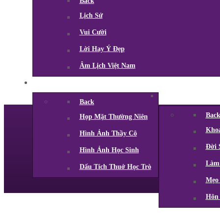
Back
Lịch Sử
Vui Cười
Lời Hay Ý Đẹp
Âm Lịch Việt Nam
Back
Bac
Họp Mặt Thường Niên
Kho
Hình Ảnh Thầy Cô
Đời 
Hình Ảnh Học Sinh
Làm
Dấu Tích Thuở Học Trò
Mẹo
Hôn 