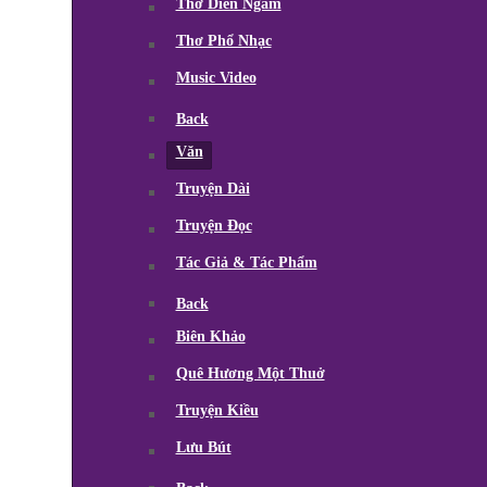
Thơ Diễn Ngâm
Thơ Phổ Nhạc
Music Video
Back
Văn
Truyện Dài
Truyện Đọc
Tác Giả & Tác Phẩm
Back
Biên Khảo
Quê Hương Một Thuở
Truyện Kiều
Lưu Bút