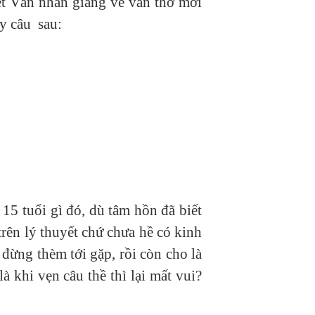
t Văn nhân giảng về văn thơ mới
ấy câu sau:
15 tuổi gì đó, dù tâm hồn đã biết
trên lý thuyết chứ chưa hề có kinh
đừng thèm tới gặp, rồi còn cho là
à khi vẹn câu thề thì lại mất vui?