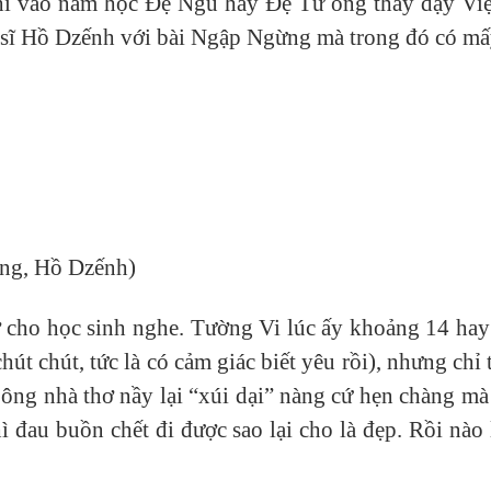
thì vào năm học Đệ Ngũ hay Đệ Tứ ông thầy dạy Việ
thi sĩ Hồ Dzếnh với bài Ngập Ngừng mà trong đó có m
ng, Hồ Dzếnh)
ơ cho học sinh nghe. Tường Vi lúc ấy khoảng 14 hay 
út chút, tức là có cảm giác biết yêu rồi), nhưng chỉ 
ông nhà thơ nầy lại “xúi dại” nàng cứ hẹn chàng mà 
 đau buồn chết đi được sao lại cho là đẹp. Rồi nào l