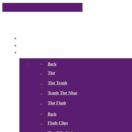
Back
Thơ
Thơ Tranh
Tranh Thơ Nhạc
Thơ Flash
Back
Flash Clips