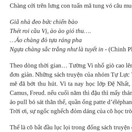
Chàng cởi trên lưng con tuấn mã tung vó câu m
Giã nhà đeo bức chiến bào
Thét roi cầu Vị, ào ào gió thu….
…Áo chàng đỏ tựa ráng pha
Ngựa chàng sắc trắng như là tuyết in -
(Chinh P
Theo dòng thời gian… Tường Vi nhổ giò cao lên 
đơn giản. Những sách truyện của nhóm Tự Lực 
mê đã bớt thu hút. Vì ta nay học lớp Đệ Nhất,
Camus, Freud. nếu cuối năm thi đậu thì mấy thá
áo pull bó sát thân thể, quần ống patte d’éléph
Trời ơi, sự ngốc nghếch đỏm dáng của cô học tr
Thế là cô bắt đầu lục lọi trong đống sách truyện 