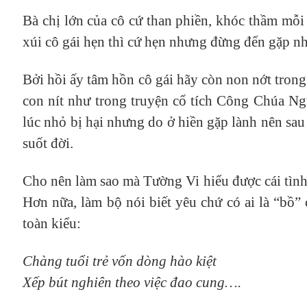
Bà chị lớn của cô cứ than phiền, khóc thầm mỗi 
xúi cô gái hẹn thì cứ hẹn nhưng đừng đến gặp nh
Bởi hồi ấy tâm hồn cô gái hãy còn non nớt trong
con nít như trong truyện cổ tích Công Chúa N
lúc nhỏ bị hại nhưng do ở hiền gặp lành nên sau
suốt đời.
Cho nên làm sao mà Tường Vi hiểu được cái tìn
Hơn nữa, làm bộ nói biết yêu chứ có ai là “bồ”
toàn kiểu:
Chàng tuổi trẻ vốn dòng hào kiệt
Xếp bút nghiên theo việc đao cung….