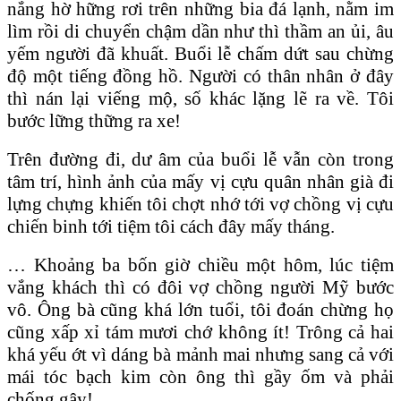
nắng hờ hững rơi trên những bia đá lạnh, nằm im
lìm rồi di chuyển chậm dần như thì thầm an ủi, âu
yếm người đã khuất. Buổi lễ chấm dứt sau chừng
độ một tiếng đồng hồ. Người có thân nhân ở đây
thì nán lại viếng mộ, số khác lặng lẽ ra về. Tôi
bước lững thững ra xe!
Trên đường đi, dư âm của buổi lễ vẫn còn trong
tâm trí, hình ảnh của mấy vị cựu quân nhân già đi
lựng chựng khiến tôi chợt nhớ tới vợ chồng vị cựu
chiến binh tới tiệm tôi cách đây mấy tháng.
… Khoảng ba bốn giờ chiều một hôm, lúc tiệm
vắng khách thì có đôi vợ chồng người Mỹ bước
vô. Ông bà cũng khá lớn tuổi, tôi đoán chừng họ
cũng xấp xỉ tám mươi chớ không ít! Trông cả hai
khá yếu ớt vì dáng bà mảnh mai nhưng sang cả với
mái tóc bạch kim còn ông thì gầy ốm và phải
chống gậy!