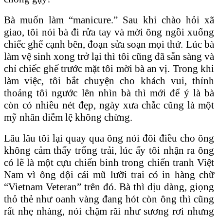
Bà muốn làm “manicure.” Sau khi chào hỏi xã
giao, tôi nói bà đi rửa tay và mời ông ngồi xuống
chiếc ghế cạnh bên, đoạn sửa soạn mọi thứ. Lúc bà
làm vệ sinh xong trở lại thì tôi cũng đã sẵn sàng và
chỉ chiếc ghế trước mặt tôi mời bà an vị. Trong khi
làm việc, tôi bắt chuyện cho khách vui, thỉnh
thoảng tôi ngước lên nhìn bà thì mới để ý là bà
còn có nhiều nét đẹp, ngày xưa chắc cũng là một
mỹ nhân diễm lệ không chừng.
Lâu lâu tôi lại quay qua ông nói đôi điều cho ông
không cảm thấy trống trải, lúc ấy tôi nhận ra ông
có lẽ là một cựu chiến binh trong chiến tranh Việt
Nam vì ông đội cái mũ lưỡi trai có in hàng chữ
“Vietnam Veteran” trên đó. Bà thì dịu dàng, giọng
thỏ thẻ như oanh vàng đang hót còn ông thì cũng
rất nhẹ nhàng, nói chậm rãi như sương rơi nhưng