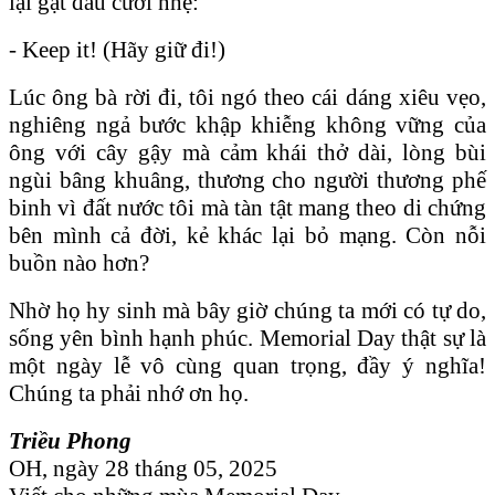
lại gật đầu cười nhẹ:
- Keep it! (Hãy giữ đi!)
Lúc ông bà rời đi, tôi ngó theo cái dáng xiêu vẹo,
nghiêng ngả bước khập khiễng không vững của
ông với cây gậy mà cảm khái thở dài, lòng bùi
ngùi bâng khuâng, thương cho người thương phế
binh vì đất nước tôi mà tàn tật mang theo di chứng
bên mình cả đời, kẻ khác lại bỏ mạng. Còn nỗi
buồn nào hơn?
Nhờ họ hy sinh mà bây giờ chúng ta mới có tự do,
sống yên bình hạnh phúc. Memorial Day thật sự là
một ngày lễ vô cùng quan trọng, đầy ý nghĩa!
Chúng ta phải nhớ ơn họ.
Triều Phong
OH, ngày 28 tháng 05, 2025