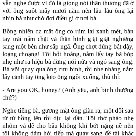
vẫn nghe được vì đó là giọng nói thân thương đã ở
với ông suốt mấy mươi năm nên lâu lâu ông lại
nhìn bà như chờ đợi điều gì ở nơi bà.
Bỗng nhiên da mặt ông co rúm lại xanh mét, bàn
tay trái nắm chặt và thân hình giật giật nghiêng
sang một bên như sắp ngã. Ông chợt đứng bật dậy,
loạng choạng! Tôi hốt hoảng, nắm lấy tay bà bóp
nhẹ như ra hiệu bà đừng nói nữa và ngó sang ông.
Bà vội quay qua ông cựu binh, rồi nhẹ nhàng nắm
lấy cánh tay ông kéo ông ngồi xuống, thủ thỉ:
- Are you OK, honey? (Anh yêu, anh bình thường
chứ?)
Nghe tiếng bà, gương mặt ông giãn ra, một đổi sau
từ từ hồng lên rồi dịu lại dần. Tôi thở phào nhẹ
nhõm và để cho bầu không khí bớt nặng nề nên
tôi không dám hỏi tiếp mà quay sang đề tài khác