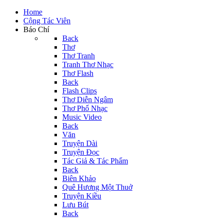
Home
Cộng Tác Viên
Báo Chí
Back
Thơ
Thơ Tranh
Tranh Thơ Nhạc
Thơ Flash
Back
Flash Clips
Thơ Diễn Ngâm
Thơ Phổ Nhạc
Music Video
Back
Văn
Truyện Dài
Truyện Đọc
Tác Giả & Tác Phẩm
Back
Biên Khảo
Quê Hương Một Thuở
Truyện Kiều
Lưu Bút
Back