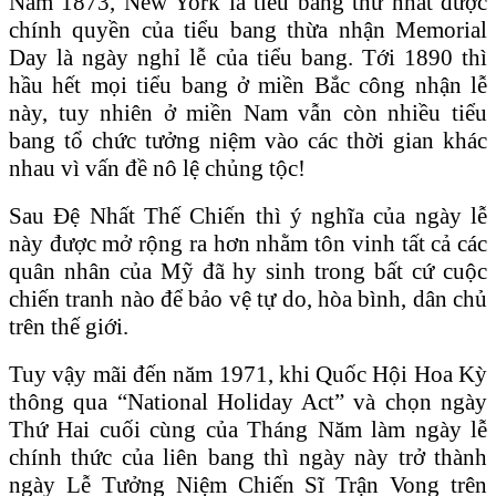
Năm 1873, New York là tiểu bang thứ nhất được
chính quyền của tiểu bang thừa nhận Memorial
Day là ngày nghỉ lễ của tiểu bang. Tới 1890 thì
hầu hết mọi tiểu bang ở miền Bắc công nhận lễ
này, tuy nhiên ở miền Nam vẫn còn nhiều tiểu
bang tổ chức tưởng niệm vào các thời gian khác
nhau vì vấn đề nô lệ chủng tộc!
Sau Đệ Nhất Thế Chiến thì ý nghĩa của ngày lễ
này được mở rộng ra hơn nhằm tôn vinh tất cả các
quân nhân của Mỹ đã hy sinh trong bất cứ cuộc
chiến tranh nào để bảo vệ tự do, hòa bình, dân chủ
trên thế giới.
Tuy vậy mãi đến năm 1971, khi Quốc Hội Hoa Kỳ
thông qua “National Holiday Act” và chọn ngày
Thứ Hai cuối cùng của Tháng Năm làm ngày lễ
chính thức của liên bang thì ngày này trở thành
ngày Lễ Tưởng Niệm Chiến Sĩ Trận Vong trên