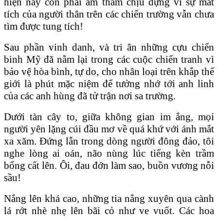
hiện nay còn phải âm thầm chịu đựng vì sự mất
tích của người thân trên các chiến trường vẫn chưa
tìm được tung tích!
Sau phần vinh danh, và tri ân những cựu chiến
binh Mỹ đã nằm lại trong các cuộc chiến tranh vì
bảo vệ hòa bình, tự do, cho nhân loại trên khắp thế
giới là phút mặc niệm để tưởng nhớ tới anh linh
của các anh hùng đã tử trận nơi sa trường.
Dưới tàn cây to, giữa không gian im ắng, mọi
người yên lặng cúi đầu mơ về quá khứ với ánh mắt
xa xăm. Đứng lẫn trong dòng người đông đảo, tôi
nghe lòng ai oán, não nùng lúc tiếng kèn trầm
bổng cất lên. Ôi, đau đớn làm sao, buồn vương nỗi
sầu!
Nắng lên khá cao, những tia nắng xuyên qua cành
lá rớt nhè nhẹ lên bãi cỏ như ve vuốt. Các hoa