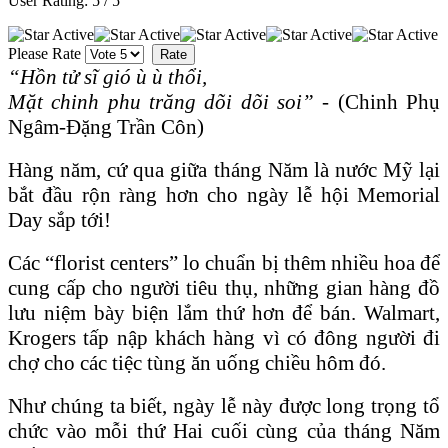
User Rating:
5
/
5
Please Rate
“
Hồn tử sĩ gió ù ù thổi,
Mặt chinh phu trăng dõi dõi soi” -
(Chinh Phụ
Ngâm-Đặng Trần Côn)
Hàng năm, cứ qua giữa tháng Năm là nước Mỹ lại
bắt đầu rộn ràng hơn cho ngày lễ hội Memorial
Day sắp tới!
Các “florist centers” lo chuẩn bị thêm nhiều hoa để
cung cấp cho người tiêu thụ, những gian hàng đồ
lưu niệm bày biện lắm thứ hơn để bán. Walmart,
Krogers tấp nập khách hàng vì có đông người đi
chợ cho các tiệc tùng ăn uống chiều hôm đó.
Như chúng ta biết, ngày lễ này được long trọng tổ
chức vào mỗi thứ Hai cuối cùng của tháng Năm