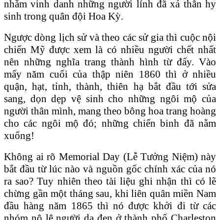
nhằm vinh danh những người lính đã xả thân hy
sinh trong quân đội Hoa Kỳ.
Ngược dòng lịch sử và theo các sử gia thì cuộc nội
chiến Mỹ được xem là có nhiều người chết nhất
nên những nghĩa trang thành hình từ đấy. Vào
mấy năm cuối của thập niên 1860 thì ở nhiều
quận, hạt, tỉnh, thành, thiên hạ bắt đầu tới sửa
sang, dọn dẹp vệ sinh cho những ngôi mộ của
người thân mình, mang theo bông hoa trang hoàng
cho các ngôi mộ đó; những chiến binh đã nằm
xuống!
Không ai rõ Memorial Day (Lễ Tưởng Niệm) này
bắt đầu từ lúc nào và nguồn gốc chính xác của nó
ra sao? Tuy nhiên theo tài liệu ghi nhận thì có lẽ
chừng gần một tháng sau, khi liên quân miền Nam
đầu hàng năm 1865 thì nó được khởi đi từ các
nhóm nô lệ người da đen ở thành phố Charleston