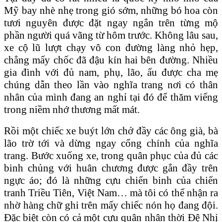
Mỹ bay nhè nhẹ trong gió sớm, những bó hoa còn
tươi nguyên được đặt ngay ngắn trên từng mộ
phần người quá vãng từ hôm trước. Không lâu sau,
xe cộ lũ lượt chạy vô con đường làng nhỏ hẹp,
chẳng mấy chốc đã đậu kín hai bên đường. Nhiều
gia đình với đủ nam, phụ, lão, ấu được cha mẹ
chúng dẫn theo lần vào nghĩa trang nơi có thân
nhân của mình đang an nghỉ tại đó để thăm viếng
trong niềm nhớ thương mất mát.
Rồi một chiếc xe buýt lớn chở đầy các ông già, bà
lão trờ tới và dừng ngay cổng chính của nghĩa
trang. Bước xuống xe, trong quân phục của đủ các
binh chủng với huân chương được gắn đầy trên
ngực áo; đó là những cựu chiến binh của chiến
tranh Triều Tiên, Việt Nam… mà tôi có thể nhận ra
nhờ hàng chữ ghi trên mấy chiếc nón họ đang đội.
Đặc biệt còn có cả một cựu quân nhân thời Đệ Nhị