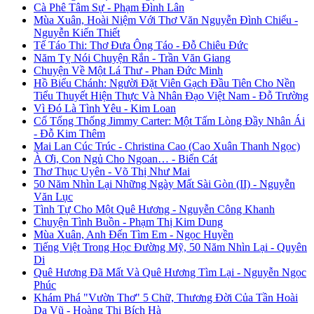
Cà Phê Tâm Sự - Phạm Đình Lân
Mùa Xuân, Hoài Niệm Với Thơ Văn Nguyễn Đình Chiểu -
Nguyễn Kiến Thiết
Tế Táo Thi: Thơ Đưa Ông Táo - Đỗ Chiêu Đức
Năm Tỵ Nói Chuyện Rắn - Trần Văn Giang
Chuyện Về Một Lá Thư - Phan Đức Minh
Hồ Biểu Chánh: Người Đặt Viên Gạch Đầu Tiên Cho Nền
Tiểu Thuyết Hiện Thực Và Nhân Đạo Việt Nam - Đỗ Trường
Vì Đó Là Tình Yêu - Kim Loan
Cố Tổng Thống Jimmy Carter: Một Tấm Lòng Đầy Nhân Ái
- Đỗ Kim Thêm
Mai Lan Cúc Trúc - Christina Cao (Cao Xuân Thanh Ngọc)
À Ơi, Con Ngủ Cho Ngoan… - Biển Cát
Thơ Thục Uyên - Võ Thị Như Mai
50 Năm Nhìn Lại Những Ngày Mất Sài Gòn (II) - Nguyễn
Văn Lục
Tình Tự Cho Một Quê Hương - Nguyễn Công Khanh
Chuyện Tình Buồn - Phạm Thị Kim Dung
Mùa Xuân, Anh Đến Tìm Em - Ngọc Huyền
Tiếng Việt Trong Học Đường Mỹ, 50 Năm Nhìn Lại - Quyên
Di
Quê Hương Đã Mất Và Quê Hương Tìm Lại - Nguyễn Ngọc
Phúc
Khám Phá "Vườn Thơ" 5 Chữ, Thương Đời Của Tần Hoài
Dạ Vũ - Hoàng Thị Bích Hà