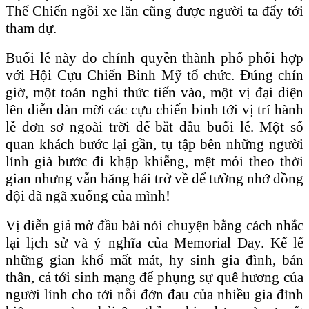
Thế Chiến ngồi xe lăn cũng được người ta đẩy tới
tham dự.
Buổi lễ này do chính quyền thành phố phối hợp
với Hội Cựu Chiến Binh Mỹ tổ chức. Đúng chín
giờ, một toán nghi thức tiến vào, một vị đại diện
lên diễn đàn mời các cựu chiến binh tới vị trí hành
lễ đơn sơ ngoài trời để bắt đầu buổi lễ. Một số
quan khách bước lại gần, tụ tập bên những người
lính già bước đi khập khiễng, mệt mỏi theo thời
gian nhưng vẫn hăng hái trở về để tưởng nhớ đồng
đội đã ngã xuống của mình!
Vị diễn giả mở đầu bài nói chuyện bằng cách nhắc
lại lịch sử và ý nghĩa của Memorial Day. Kể lể
những gian khổ mất mát, hy sinh gia đình, bản
thân, cả tới sinh mạng để phụng sự quê hương của
người lính cho tới nỗi đớn đau của nhiều gia đình