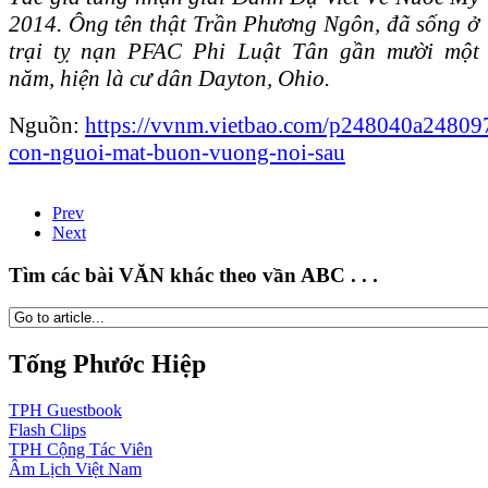
2014. Ông tên thật Trần Phương Ngôn, đã sống ở
trại tỵ nạn PFAC Phi Luật Tân gần mười một
năm, hiện là cư dân Dayton, Ohio.
Nguồn:
https://vvnm.vietbao.com/p248040a24809
con-nguoi-mat-buon-vuong-noi-sau
Prev
Next
Tìm các bài VĂN khác theo vần ABC . . .
Tống Phước Hiệp
TPH
Guestbook
Flash
Clips
TPH
Cộng Tác Viên
Âm Lịch
Việt Nam