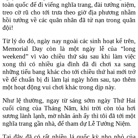
toàn quốc để đi viếng nghĩa trang, đài tưởng niệm,
treo cờ rũ cho tới trưa theo giờ địa phương nhằm
hồi tưởng về các quân nhân đã tử nạn trong quân
đội!
Từ lý do đó, ngày nay ngoài các sinh hoạt kể trên,
Memorial Day còn là một ngày lễ của “long
weekend” vì vào chiều thứ sáu sau khi làm việc
xong thì có nhiều gia đình đã đi chơi xa sang
những tiểu bang khác cho tới chiều thứ hai mới trở
về để chuẩn bị đi làm lại ngày hôm sau, tạo thêm
một hoạt động vui chơi khác trong dịp này.
Như lệ thường, ngay từ sáng sớm ngày Thứ Hai
cuối cùng của Tháng Năm, khi trời còn tỏa hơi
sương lành lạnh, mờ nhân ảnh ấy thì tôi đã tới một
nghĩa trang gần nhà, để tham dự Lễ Tưởng Niệm.
Tại đây đã có rất nhiều lá quốc kỳ nho nhỏ của