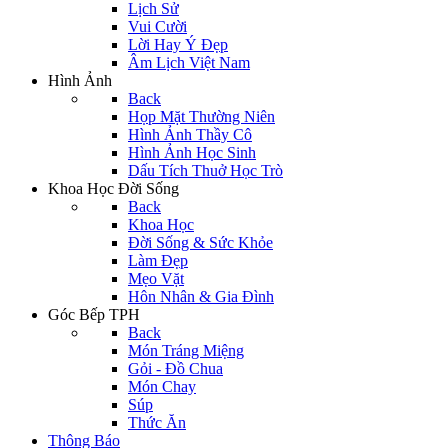
Lịch Sử
Vui Cười
Lời Hay Ý Đẹp
Âm Lịch Việt Nam
Hình Ảnh
Back
Họp Mặt Thường Niên
Hình Ảnh Thầy Cô
Hình Ảnh Học Sinh
Dấu Tích Thuở Học Trò
Khoa Học Đời Sống
Back
Khoa Học
Đời Sống & Sức Khỏe
Làm Đẹp
Mẹo Vặt
Hôn Nhân & Gia Đình
Góc Bếp TPH
Back
Món Tráng Miệng
Gỏi - Đồ Chua
Món Chay
Súp
Thức Ăn
Thông Báo