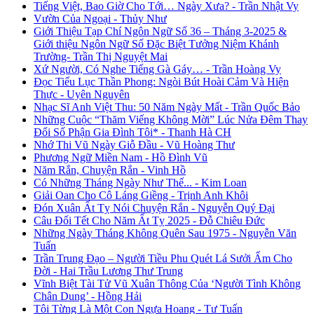
Tiếng Việt, Bao Giờ Cho Tới… Ngày Xưa? - Trần Nhật Vy
Vườn Của Ngoại - Thủy Như
Giới Thiệu Tạp Chí Ngôn Ngữ Số 36 – Tháng 3-2025 &
Giới thiệu Ngôn Ngữ Số Đặc Biệt Tưởng Niệm Khánh
Trường- Trần Thị Nguyệt Mai
Xứ Người, Có Nghe Tiếng Gà Gáy… - Trần Hoàng Vy
Đọc Tiểu Lục Thần Phong: Ngòi Bút Hoài Cảm Và Hiện
Thực - Uyên Nguyên
Nhạc Sĩ Anh Việt Thu: 50 Năm Ngày Mất - Trần Quốc Bảo
Những Cuộc “Thăm Viếng Không Mời” Lúc Nửa Đêm Thay
Đổi Số Phận Gia Đình Tôi* - Thanh Hà CH
Nhớ Thi Vũ Ngày Giỗ Đầu - Vũ Hoàng Thư
Phương Ngữ Miền Nam - Hồ Đình Vũ
Năm Rắn, Chuyện Rắn - Vinh Hồ
Có Những Tháng Ngày Như Thế... - Kim Loan
Giải Oan Cho Cô Láng Giềng - Trịnh Anh Khôi
Đón Xuân Ất Tỵ Nói Chuyện Rắn - Nguyễn Quý Đại
Câu Đối Tết Cho Năm Ất Tỵ 2025 - Đỗ Chiêu Đức
Những Ngày Tháng Không Quên Sau 1975 - Nguyễn Văn
Tuấn
Trần Trung Đạo – Người Tiều Phu Quét Lá Sưởi Ấm Cho
Đời - Hai Trầu Lương Thư Trung
Vĩnh Biệt Tài Tử Vũ Xuân Thông Của ‘Người Tình Không
Chân Dung’ - Hồng Hải
Tôi Từng Là Một Con Ngựa Hoang - Tư Tuấn