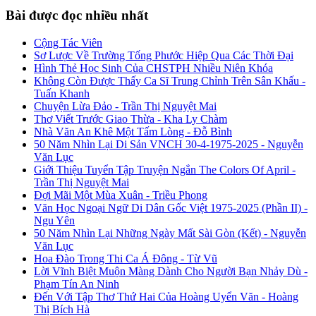
Bài được đọc nhiều nhất
Cộng Tác Viên
Sơ Lược Về Trường Tống Phước Hiệp Qua Các Thời Đại
Hình Thẻ Học Sinh Của CHSTPH Nhiều Niên Khóa
Không Còn Được Thấy Ca Sĩ Trung Chỉnh Trên Sân Khấu -
Tuấn Khanh
Chuyện Lừa Đảo - Trần Thị Nguyệt Mai
Thơ Viết Trước Giao Thừa - Kha Ly Chàm
Nhà Văn An Khê Một Tấm Lòng - Đỗ Bình
50 Năm Nhìn Lại Di Sản VNCH 30-4-1975-2025 - Nguyễn
Văn Lục
Giới Thiệu Tuyển Tập Truyện Ngắn The Colors Of April -
Trần Thị Nguyệt Mai
Đợi Mãi Một Mùa Xuân - Triều Phong
Văn Học Ngoại Ngữ Di Dân Gốc Việt 1975-2025 (Phần II) -
Ngu Yên
50 Năm Nhìn Lại Những Ngày Mất Sài Gòn (Kết) - Nguyễn
Văn Lục
Hoa Đào Trong Thi Ca Á Đông - Từ Vũ
Lời Vĩnh Biệt Muộn Màng Dành Cho Người Bạn Nhảy Dù -
Phạm Tín An Ninh
Đến Với Tập Thơ Thứ Hai Của Hoàng Uyển Văn - Hoàng
Thị Bích Hà