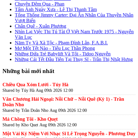
Chuyện Đêm Qua - Phan
Tấm Ảnh Ngày Xưa - Lê Thị Thanh Tâm
Tổng Thống Jimmy Carter: Đại Ân Nhân Của Thuyền Nhân
Vượt Biển
Chân Quê - Xuân Phương
Nhìn Lại Việc Thi Tú Tài Ở Việt Nam Trước 1975 - Nguyễn
Văn Lục
Năm Tỵ Và Xà Tộc - Phạm Đình Lân, F.A.B.I.
Mơ Một Tết Nào - Tiểu Lục Thần Phong
Những Đứa Trẻ Babylift Và Tôi - Tidoo Nguyễn
Những Cái Tết Đầu Tiên Tại Thụy Sĩ - Trần Thị Nhật Hưng
Những bài mới nhất
Chiều Qua Xóm Lưới - Túy Hà
Shared by Túy Hà
Aug 09th 2026 12:00
Văn Chương Hải Ngoại: Nỗi Chữ – Nỗi Quê (Kỳ 1) - Trần
Doãn Nho
Shared by Trần Doãn Nho
Aug 09th 2026 12:00
Má Chồng Tôi - Kho Quẹt
Shared by Kho Quẹt
Aug 09th 2026 12:00
Một Vài Kỷ Niệm Với Nhạc Sĩ Lê Trọng Nguyễn - Phương Duy