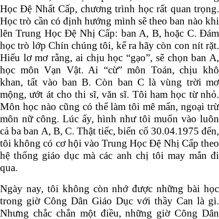
Học Đệ Nhất Cấp, chương trình học rất quan trọng.
Học trò cần có định hướng mình sẽ theo ban nào khi
lên
Trung Học Đệ Nhị C
ấp: ban A, B, hoặc C. Đá
học trò lớp Chín chúng tôi, kể ra hãy còn con nít rặt.
Hiểu lơ mơ rằng, ai chịu học “gạo”, sẽ chọn ban A,
học môn Vạn Vật. Ai “cừ” môn Toán, chịu khô
khan, tất vào ban B. Còn ban C là vùng trời mơ
mộng, ướt át cho thi sĩ, văn sĩ. Tôi ham học từ nhỏ.
Môn học nào cũng có thể làm tôi mê mẩn, ngoại trừ
môn nữ công. Lúc ấy, hình như tôi muốn vào luôn
cả ba ban A, B, C. Thật tiếc, biến cố 30.04.1975 đến,
tôi không có cơ hội vào
Trung Học Đệ Nhị C
ấp the
hệ thống giáo dục mà các anh chị tôi may mắn đi
qua.
Ngày nay, tôi không còn nhớ được những bài học
trong giờ Công Dân Giáo Dục với thầy Can là gì.
Nhưng chắc chắn một điều, những giờ Công Dân