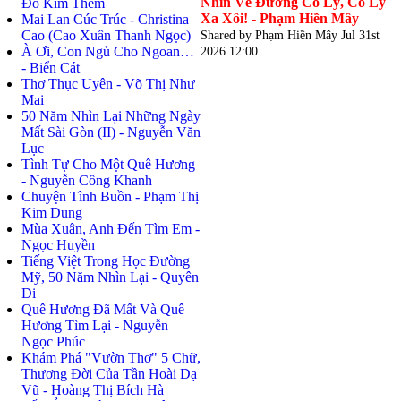
Nhìn Về Đường Cố Lý, Cố Lý
Đỗ Kim Thêm
Xa Xôi! - Phạm Hiền Mây
Mai Lan Cúc Trúc - Christina
Cao (Cao Xuân Thanh Ngọc)
Shared by Phạm Hiền Mây
Jul 31st
À Ơi, Con Ngủ Cho Ngoan…
2026 12:00
- Biển Cát
Thơ Thục Uyên - Võ Thị Như
Mai
50 Năm Nhìn Lại Những Ngày
Mất Sài Gòn (II) - Nguyễn Văn
Lục
Tình Tự Cho Một Quê Hương
- Nguyễn Công Khanh
Chuyện Tình Buồn - Phạm Thị
Kim Dung
Mùa Xuân, Anh Đến Tìm Em -
Ngọc Huyền
Tiếng Việt Trong Học Đường
Mỹ, 50 Năm Nhìn Lại - Quyên
Di
Quê Hương Đã Mất Và Quê
Hương Tìm Lại - Nguyễn
Ngọc Phúc
Khám Phá "Vườn Thơ" 5 Chữ,
Thương Đời Của Tần Hoài Dạ
Vũ - Hoàng Thị Bích Hà