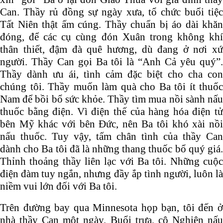
Can. Thầy rủ đồng sự ngày xưa, tổ chức buổi tiệc
Tất Niên thật ấm cúng. Thầy chuẩn bị áo dài khăn
đóng, để các cụ cùng đón Xuân trong không khí
thân thiết, đậm đà quê hương, dù đang ở nơi xứ
người. Thầy Can gọi Ba tôi là “Anh Cả yêu quý”.
Thầy dành ưu ái, tình cảm đặc biệt cho cha con
chúng tôi. Thầy muốn làm quà cho Ba tôi ít thuốc
Nam để bồi bổ sức khỏe. Thầy tìm mua nồi sành nấu
thuốc bằng điện. Vì điện thế của hàng hóa điện tử
bên Mỹ khác với bên Đức, nên Ba tôi khó xài nồi
nấu thuốc. Tuy vậy, tấm chân tình của thầy Can
dành cho Ba tôi đã là những thang thuốc bổ quý giá.
Thỉnh thoảng thầy liên lạc với Ba tôi. Những cuộc
điện đàm tuy ngắn, nhưng đầy ắp tình người, luôn là
niềm vui lớn đối với Ba tôi.
Trên đường bay qua Minnesota họp bạn, tôi đến ở
nhà thầy Can một ngày. Buổi trưa, cô Nghiên nấu