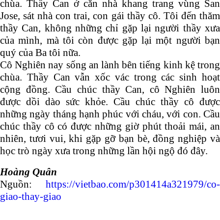
chùa. Thầy Can ở căn nhà khang trang vùng San
Jose, sát nhà con trai, con gái thầy cô. Tôi đến thăm
thầy Can, không những chỉ gặp lại người thầy xưa
của mình, mà tôi còn được gặp lại một người bạn
quý của Ba tôi nữa.
Cô Nghiên nay sống an lành bên tiếng kinh kệ trong
chùa. Thầy Can vẫn xốc vác trong các sinh hoạt
cộng đồng. Cầu chúc thầy Can, cô Nghiên luôn
được dồi dào sức khỏe. Cầu chúc thầy cô được
những ngày tháng hạnh phúc với cháu, với con. Cầu
chúc thầy cô có được những giờ phút thoải mái, an
nhiên, tươi vui, khi gặp gỡ bạn bè, đồng nghiệp và
học trò ngày xưa trong những lần hội ngộ đó đây.
Hoàng Quân
Nguồn:
https://vietbao.com/p301414a321979/co-
giao-thay-giao