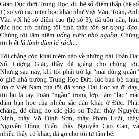
Giáo Dục thời Trung Học, dù hệ số điểm thấp (hệ số
1) so với các môn học khác như Việt Văn, Toán, Anh
Văn với hệ số điểm cao (hệ số 3), đã uốn nắn, hun
đúc học trò chúng tôi tinh thần
tôn sư trọng đạo
Chúng tôi tâm niệm
uống nước nhớ nguồn.
Chúng
tôi biết
lá lành đùm lá rách
...
Tôi chẳng còn khái niệm nào về những bài Toán Đại
Số, Lượng Giác, thầy đã giảng cho chúng tôi.
Nhưng sau này, khi tôi phải trở lại “mài đũng quần”
ở ghế nhà trường Trung Học Đức, lúc bạn bè trang
lứa ở Việt Nam của tôi đã xong Đại Học và đi dạy,
tôi lại là tay Toán “ngầu” trong lớp, làm “lác” mắt
đám bạn học của nhiều sắc dân khác ở Đức. Phải
chăng, đó cũng do các giáo sư Toán: thầy Nguyễn
Ninh, thầy Võ Đình Sơn, thầy Phạm Luật, thầy
Nguyễn Hồng Tuấn, thầy Nguyễn Cao Can, và
nhiều thầy cô khác, đã gò cho tôi từ tấm bé.