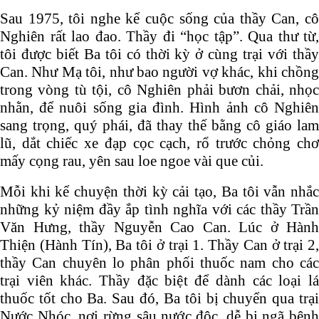
Sau 1975, tôi nghe kể cuộc sống của thầy Can, cô
Nghiên rất lao đao. Thầy đi “học tập”. Qua thư từ,
tôi được biết Ba tôi có thời kỳ ở cùng trại với thầy
Can. Như Mạ tôi, như bao người vợ khác, khi chồng
trong vòng tù tội, cô Nghiên phải bươn chải, nhọc
nhằn, để nuôi sống gia đình. Hình ảnh cô Nghiên
sang trọng, quý phái, đã thay thế bằng cô giáo lam
lũ, dắt chiếc xe đạp cọc cạch, rổ trước chỏng chơ
mấy cọng rau, yên sau loe ngoe vài que củi.
Mỗi khi kể chuyện thời kỳ cải tạo, Ba tôi vẫn nhắc
những kỷ niệm đầy ắp tình nghĩa với các thầy Trần
Văn Hưng, thầy Nguyễn Cao Can. Lúc ở Hành
Thiện (Hành Tín), Ba tôi ở trại 1. Thầy Can ở trại 2,
thầy Can chuyên lo phân phối thuốc nam cho các
trại viên khác. Thầy đặc biệt để dành các loại lá
thuốc tốt cho Ba. Sau đó, Ba tôi bị chuyển qua trại
Nước Nhóc, nơi rừng sâu nước độc, dễ bị ngã bệnh