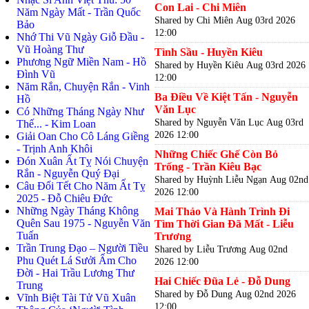
Con Lai - Chi Miên
Năm Ngày Mất - Trần Quốc
Shared by Chi Miên
Aug 03rd 2026
Bảo
12:00
Nhớ Thi Vũ Ngày Giỗ Đầu -
Vũ Hoàng Thư
Tình Sầu - Huyền Kiêu
Phương Ngữ Miền Nam - Hồ
Shared by Huyền Kiêu
Aug 03rd 2026
Đình Vũ
12:00
Năm Rắn, Chuyện Rắn - Vinh
Ba Điều Về Kiệt Tấn - Nguyễn
Hồ
Văn Lục
Có Những Tháng Ngày Như
Shared by Nguyễn Văn Lục
Aug 03rd
Thế... - Kim Loan
2026 12:00
Giải Oan Cho Cô Láng Giềng
- Trịnh Anh Khôi
Những Chiếc Ghế Còn Bỏ
Đón Xuân Ất Tỵ Nói Chuyện
Trống - Trần Kiêu Bạc
Rắn - Nguyễn Quý Đại
Shared by Huỳnh Liễu Ngạn
Aug 02nd
Câu Đối Tết Cho Năm Ất Tỵ
2026 12:00
2025 - Đỗ Chiêu Đức
Những Ngày Tháng Không
Mai Thảo Và Hành Trình Đi
Quên Sau 1975 - Nguyễn Văn
Tìm Thời Gian Đã Mất - Liễu
Tuấn
Trương
Trần Trung Đạo – Người Tiều
Shared by Liễu Trương
Aug 02nd
Phu Quét Lá Sưởi Ấm Cho
2026 12:00
Đời - Hai Trầu Lương Thư
Hai Chiếc Đũa Lẻ - Đỗ Dung
Trung
Shared by Đỗ Dung
Aug 02nd 2026
Vĩnh Biệt Tài Tử Vũ Xuân
12:00