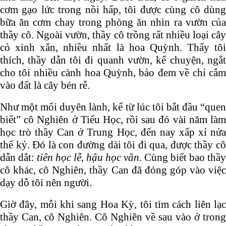
cơm gạo lức trong nồi hấp, tôi được cùng cô dùng
bữa ăn cơm chay trong phòng ăn nhìn ra vườn của
thầy cô. Ngoài vườn, thầy cô trồng rất nhiều loại cây
cỏ xinh xắn, nhiều nhất là hoa Quỳnh. Thấy tôi
thích, thầy dẫn tôi đi quanh vườn, kể chuyện, ngắt
cho tôi nhiều cành hoa Quỳnh, bảo đem về chỉ cắm
vào đất là cây bén rễ.
Như một mối duyên lành, kể từ lúc tôi bắt đầu “quen
biết” cô Nghiên ở Tiểu Học, rồi sau đó vài năm làm
học trò thầy Can ở Trung Học, đến nay xấp xỉ nửa
thế kỷ. Đó là con đường dài tôi đi qua, được thầy cô
dẫn dắt:
tiên học lễ, hậu học văn.
Cùng biết bao thầy
cô khác, cô Nghiên, thầy Can đã đóng góp vào việc
dạy dỗ tôi nên người.
Giờ đây, mỗi khi sang Hoa Kỳ, tôi tìm cách liên lạc
thầy Can, cô Nghiên. Cô Nghiên về sau vào ở trong