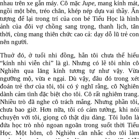
nhau trên xe gắn máy. Cô mặc
Jupe
, mang kính mát
ngồi một bên, tréo chân, khép nép dựa vai thầy. Ấn
tượng để lại trong trí của con bé Tiểu Học là hình
ảnh của đôi vợ chồng sang trọng, thanh lịch, tân
thời, cùng mang thiên chức cao cả: dạy dỗ lũ trẻ con
nên người.
Thuở đó, ở tuổi nhi đồng, hẳn tôi chưa thể hiểu
“kính nhi viễn chi” là gì. Nhưng có lẽ tôi nhìn cô
Nghiên qua lăng kính tương tự như vậy. Vừa
ngưỡng mộ, vừa e ngại. Dù vậy, đâu đó trong xét
đoán trẻ thơ của tôi, tôi có ý nghĩ rằng, cô Nghiên
dành cảm tình đặc biệt cho tôi. Cô rất nghiêm trang.
Nhiều trò đã nghe cô trách mắng. Nhưng phần tôi,
chưa bao giờ. Hơn nữa, tôi có cảm tưởng, khi nói
chuyện với tôi, giọng cô thật dịu dàng. Tôi luôn là
đứa học trò nhỏ ngoan ngoãn trong suốt thời Tiểu
Học. Một hôm, cô Nghiên cân nhắc cho tôi làm