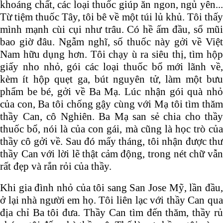
khoáng chất, các loại thuốc giúp ăn ngon, ngủ yên...
Từ tiệm thuốc Tây, tôi bê về một túi lủ khủ. Tôi thấy
mình mạnh cùi cụi như trâu. Có hề ấm đầu, sổ mũi
bao giờ đâu. Ngẫm nghĩ, số thuốc này gởi về Việt
Nam hữu dụng hơn. Tôi chạy ù ra siêu thị, tìm hộp
giấy nho nhỏ, gói các loại thuốc bổ mới lãnh về,
kèm ít hộp quẹt ga, bút nguyên tử, làm một bưu
phẩm be bé, gởi về Ba Mạ. Lúc nhận gói quà nhỏ
của con, Ba tôi chống gậy cùng với Mạ tôi tìm thăm
thầy Can, cô Nghiên. Ba Mạ san sẻ chia cho thầy
thuốc bổ, nói là của con gái, mà cũng là học trò của
thầy cô gởi về. Sau đó mấy tháng, tôi nhận được thư
thầy Can với lời lẽ thật cảm động, trong nét chữ vẫn
rất đẹp và rắn rỏi của thầy.
Khi gia đình nhỏ của tôi sang San Jose Mỹ, lần đầu,
ở lại nhà người em họ. Tôi liên lạc với thầy Can qua
địa chỉ Ba tôi đưa. Thầy Can tìm đến thăm, thầy rủ