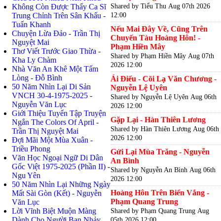
Shared by Tiểu Thu
Aug 07th 2026
Không Còn Được Thấy Ca Sĩ
12:00
Trung Chỉnh Trên Sân Khấu -
Tuấn Khanh
Nếu Mai Đây Về, Cũng Trên
Chuyện Lừa Đảo - Trần Thị
Chuyến Tàu Hoàng Hôn! -
Nguyệt Mai
Phạm Hiền Mây
Thơ Viết Trước Giao Thừa -
Shared by Phạm Hiền Mây
Aug 07th
Kha Ly Chàm
2026 12:00
Nhà Văn An Khê Một Tấm
Lòng - Đỗ Bình
Ái Điểu - Cõi Lạ Văn Chương -
50 Năm Nhìn Lại Di Sản
Nguyễn Lệ Uyên
VNCH 30-4-1975-2025 -
Shared by Nguyễn Lệ Uyên
Aug 06th
Nguyễn Văn Lục
2026 12:00
Giới Thiệu Tuyển Tập Truyện
Gặp Lại - Hàn Thiên Lương
Ngắn The Colors Of April -
Shared by Hàn Thiên Lương
Aug 06th
Trần Thị Nguyệt Mai
2026 12:00
Đợi Mãi Một Mùa Xuân -
Triều Phong
Gửi Lại Mùa Trăng - Nguyễn
Văn Học Ngoại Ngữ Di Dân
An Bình
Gốc Việt 1975-2025 (Phần II) -
Shared by Nguyễn An Bình
Aug 06th
Ngu Yên
2026 12:00
50 Năm Nhìn Lại Những Ngày
Hoàng Hôn Trên Biển Vắng -
Mất Sài Gòn (Kết) - Nguyễn
Phạm Quang Trung
Văn Lục
Lời Vĩnh Biệt Muộn Màng
Shared by Phạm Quang Trung
Aug
Dành Cho Người Bạn Nhảy
05th 2026 12:00