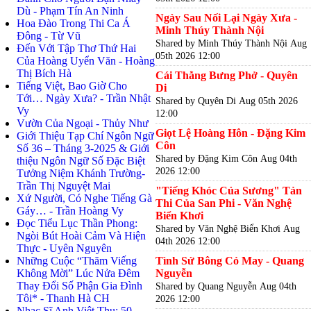
Dù - Phạm Tín An Ninh
Ngày Sau Nối Lại Ngày Xưa -
Hoa Đào Trong Thi Ca Á
Minh Thúy Thành Nội
Đông - Từ Vũ
Shared by Minh Thúy Thành Nội
Aug
Đến Với Tập Thơ Thứ Hai
05th 2026 12:00
Của Hoàng Uyển Văn - Hoàng
Thị Bích Hà
Cái Thằng Bưng Phở - Quyên
Tiếng Việt, Bao Giờ Cho
Di
Tới… Ngày Xưa? - Trần Nhật
Shared by Quyên Di
Aug 05th 2026
Vy
12:00
Vườn Của Ngoại - Thủy Như
Giọt Lệ Hoàng Hôn - Đặng Kim
Giới Thiệu Tạp Chí Ngôn Ngữ
Côn
Số 36 – Tháng 3-2025 & Giới
Shared by Đặng Kim Côn
Aug 04th
thiệu Ngôn Ngữ Số Đặc Biệt
2026 12:00
Tưởng Niệm Khánh Trường-
Trần Thị Nguyệt Mai
"Tiếng Khóc Của Sương" Tản
Xứ Người, Có Nghe Tiếng Gà
Thi Của San Phi - Văn Nghệ
Gáy… - Trần Hoàng Vy
Biển Khơi
Đọc Tiểu Lục Thần Phong:
Shared by Văn Nghệ Biển Khơi
Aug
Ngòi Bút Hoài Cảm Và Hiện
04th 2026 12:00
Thực - Uyên Nguyên
Những Cuộc “Thăm Viếng
Tình Sử Bông Cỏ May - Quang
Không Mời” Lúc Nửa Đêm
Nguyễn
Thay Đổi Số Phận Gia Đình
Shared by Quang Nguyễn
Aug 04th
Tôi* - Thanh Hà CH
2026 12:00
Nhạc Sĩ Anh Việt Thu: 50