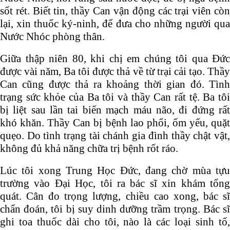
sốt rét. Biết tin, thầy Can vận động các trại viên còn
lại, xin thuốc ký-ninh, để đưa cho những người qua
Nước Nhóc phòng thân.
Giữa thập niên 80, khi chị em chúng tôi qua Đức
được vài năm, Ba tôi được thả về từ trại cải tạo. Thầy
Can cũng được thả ra khoảng thời gian đó. Tình
trạng sức khỏe của Ba tôi và thầy Can rất tệ. Ba tôi
bị liệt sau lần tai biến mạch máu não, đi đứng rất
khó khăn. Thầy Can bị bệnh lao phổi, ốm yếu, quặt
quẹo. Do tình trạng tài chánh gia đình thầy chật vật,
không đủ khả năng chữa trị bệnh rốt ráo.
Lúc tôi xong Trung Học Đức, đang chờ mùa tựu
trường vào Đại Học, tôi ra bác sĩ xin khám tổng
quát. Cân đo trọng lượng, chiều cao xong, bác sĩ
chẩn đoán, tôi bị suy dinh dưỡng trầm trọng. Bác sĩ
ghi toa thuốc dài cho tôi, nào là các loại sinh tố,