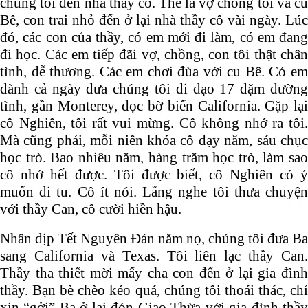
chúng tôi đến nhà thầy cô. Thế là vợ chồng tôi và cu
Bê, con trai nhỏ đến ở lại nhà thầy cô vài ngày. Lúc
đó, các con của thầy, có em mới đi làm, có em đang
đi học. Các em tiếp đãi vợ, chồng, con tôi thật chân
tình, dễ thương. Các em chơi đùa với cu Bê. Có em
dành cả ngày đưa chúng tôi đi dạo 17 dặm đường
tình, gần Monterey, dọc bờ biển California. Gặp lại
cô Nghiên, tôi rất vui mừng. Cô không nhớ ra tôi.
Mà cũng phải, mỗi niên khóa cô dạy năm, sáu chục
học trò. Bao nhiêu năm, hàng trăm học trò, làm sao
cô nhớ hết được. Tôi được biết, cô Nghiên có ý
muốn đi tu. Cô ít nói. Lắng nghe tôi thưa chuyện
với thầy Can, cô cười hiền hậu.
Nhân dịp Tết Nguyên Đán năm nọ, chúng tôi đưa Ba
sang California và Texas. Tôi liên lạc thầy Can.
Thầy tha thiết mời mấy cha con đến ở lại gia đình
thầy. Bạn bè chèo kéo quá, chúng tôi thoái thác, chỉ
xin “gởi” Ba ở lại đón Giao Thừa với gia đình thầy