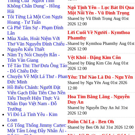
Thông Của ‘Người Tình
Không Chân Dung’ - Hồng
Ngô Tịnh Yên – Lục Bát Đi Qua
Hải
Một Nỗi Yên - Vũ Đình Trọng
Tôi Từng Là Một Con Ngựa
Shared by Vũ Đình Trọng
Aug 01st
Hoang - Tư Tuấn
2026 12:00
Cà Phê Tâm Sự - Phạm Đình
Lời Cuối Về Người - Kymthoa
Lân
Phamthy
Mùa Xuân, Hoài Niệm Với
Shared by Kymthoa Phamthy
Aug 01st
Thơ Văn Nguyễn Đình Chiểu -
2026 12:00
Nguyễn Kiến Thiết
Năm Tỵ Nói Chuyện Rắn -
Vệt Khói - Đặng Kim Côn
Trần Văn Giang
Shared by Đặng Kim Côn
Aug 01st
Tế Táo Thi: Thơ Đưa Ông Táo
2026 12:00
- Đỗ Chiêu Đức
Chuyện Về Một Lá Thư - Phan
Yêu: Thế Nào Là Đủ - Ngu Yên
Đức Minh
Shared by Ngu Yên
Aug 01st 2026
Hồ Biểu Chánh: Người Đặt
12:00
Viên Gạch Đầu Tiên Cho Nền
Hoa Tím Bằng Lăng - Nguyễn
Tiểu Thuyết Hiện Thực Và
Duy An
Nhân Đạo Việt Nam - Đỗ
Shared by Nguyễn Duy An
Jul 31st
Trường
2026 12:00
Vì Đó Là Tình Yêu - Kim
Loan
Buồn Chi Lạ - Ben Oh
Cố Tổng Thống Jimmy Carter:
Shared by Ben Oh
Jul 31st 2026 12:00
Một Tấm Lòng Đầy Nhân Ái -