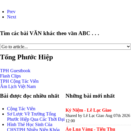
Prev
Next
Tìm các bài VĂN khác theo vần ABC . . .
Tống Phước Hiệp
TPH
Guestbook
Flash
Clips
TPH
Cộng Tác Viên
Âm Lịch
Việt Nam
Bài được đọc nhiều nhất
Những bài mới nhất
Cộng Tác Viên
Kỷ Niệm - Lê Lạc Giao
Sơ Lược Về Trường Tống
Shared by Lê Lạc Giao
Aug 07th 2026
Phước Hiệp Qua Các Thời Đại
12:00
Hình Thẻ Học Sinh Của
Áo Lụa Vàng - Tiểu Thu
CHSTPH Nhiều Niên Khóa