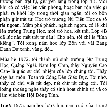
trưởng ban trật tự, giữ yên lặng trong lớp 4B. Mỗi
khi cô có việc lên văn phòng, hoặc bận rộn việc gì
phải ra khỏi lớp trong thời gian ngắn, tôi có bổn
phận giữ trật tự. Học trò trường Nữ Tiểu Học đa số
rất ngoan. Mầm phá phách, nghịch ngợm, có lẽ khi
lên trường Trung Học, mới trổ hoa, kết trái. Lớp 4B
đã lúc nào mất trật tự đâu! Cho nên, tôi chỉ là “lính
kiểng”. Tôi xong năm học lớp Bốn với vài Bảng
Danh Đự xanh, vàng, đỏ...
Mùa hè 1972, tôi thành nữ sinh trường Nữ Trung
Học, Quảng Ngãi. Năm lớp Chín, thầy Nguyễn Cao
Can- là giáo sư chủ nhiệm của lớp chúng tôi. Thầy
dạy hai môn: Toán và Công Dân Giáo Dục. Tôi nhớ,
thầy có chữ viết rất đẹp, nét chữ rất cứng cỏi. Tôi
loáng thoáng nghe thầy có sinh hoạt chính trị và có
làm việc bên Hội Đồng Tỉnh.
Trước 1975, năm học lớp Chín, năm cuối của Trung