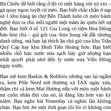
Bà Chiểu để biết rằng ở đó có một hàng xôi xá xíu –
gà quay ngon tuyệt cú mèo. Bạn biết chắc chắn ở sạp
số 1 khu hàng ăn chợ Bến Thành luôn có món bánh
nghệ dọn ra cho mỗi người một mâm ăn quên hết sự
đời. Bạn biết ở số 121 Gia Long có tiệm Hoa Đông
bán bún chả – giả giò cua -bún bung rất đắt nhưng
danh tiếng, mà bạn lại thích ăn chả giò cua khu Trần
Quý Cáp hay khu Đinh Tiên Hoàng hơn. Bạn biết
nhiều chỗ bán nước mía sạch bây giờ nhưng bạn
nhất quyết phải nhớ đến ly nước mía Viễn Đông
ngày trước.
Bạn mê kem Baskin & Robbins nhưng sao lại ngẫm
ra, kem Pôle Nord nơi thương xá TAX ngày xưa,
thậm chí cả kem Mai Hương nữa với món ruột bánh
mì cuốn nhân thịt của nó, là đáng lưu hơn vào kỷ
niệm. Bạn nghe bài Yesterday cả nghìn lần không
chán. Bạn hút Jet một thời gian rồi bỏ vì không còn