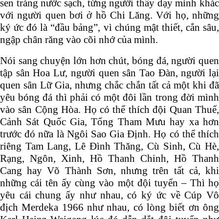
sen tráng nước sạch, từng người thầy dạy mình khác
với người quen bơi ở hồ Chi Lăng. Với họ, những
ký ức đó là “đầu bảng”, vì chúng mật thiết, cắn sâu,
ngập chân răng vào cõi nhớ của mình.
Nói sang chuyện lớn hơn chút, bóng đá, người quen
tập sân Hoa Lư, người quen sân Tao Đàn, người lại
quen sân Lữ Gia, nhưng chắc chắn tất cả một khi đã
yêu bóng đá thì phải có một đôi lần trong đời mình
vào sân Cộng Hòa. Họ có thể thích đội Quan Thuế,
Cảnh Sát Quốc Gia, Tổng Tham Mưu hay xa hơn
trước đó nữa là Ngôi Sao Gia Định. Họ có thể thích
riêng Tam Lang, Lê Đình Thăng, Cù Sinh, Cù Hè,
Rạng, Ngôn, Xinh, Hồ Thanh Chinh, Hồ Thanh
Cang hay Võ Thành Sơn, nhưng trên tất cả, khi
những cái tên ấy cùng vào một đội tuyển – Thì họ
yêu cái chung ấy như nhau, có ký ức về Cúp Vô
địch Merdeka 1966 như nhau, có lòng biết ơn ông