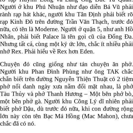
Người ở khu Phú Nhuận như đạo diễn Bá Vũ phải
rành rạp hát khác, người khu Tân Định phải biết rõ
rạp Kinh Đô trên đường Trần Văn Thạch, trước đó
nữa, có tên là Moderne. Người ở quận 5, như anh Hồ
Nhân, phải biết Palace là tên gọi cũ của Đống Đa.
Nhưng tất cả, cùng một ký ức lớn, chắc ít nhiều phải
nhớ Rex. Phải hiểu về Rex hơn Eden.
Chuyện đó cũng giống như tán chuyện ăn phở.
Người khu Phan Đình Phùng như ông TAK chắc
chắn biết trên đường Nguyễn Thiện Thuật có 2 tiệm
phở nổi danh ngày xưa nằm đối mặt nhau, là phở
Tàu Thủy và phở Thanh Hương – Một bên phở bò,
một bên phở gà. Người khu Công Lý dĩ nhiên phải
biết phở Dậu, dù trước đó nữa, khi con đường rộng
lớn này còn tên Bạc Má Hồng (Mac Mahon), chưa
chắc đã có nó.