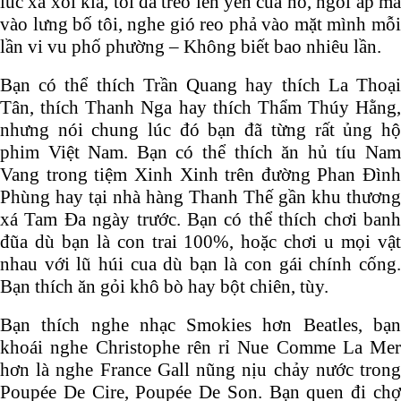
lúc xa xôi kia, tôi đã trèo lên yên của nó, ngồi áp má
vào lưng bố tôi, nghe gió reo phả vào mặt mình mỗi
lần vi vu phố phường – Không biết bao nhiêu lần.
Bạn có thể thích Trần Quang hay thích La Thoại
Tân, thích Thanh Nga hay thích Thẩm Thúy Hằng,
nhưng nói chung lúc đó bạn đã từng rất ủng hộ
phim Việt Nam. Bạn có thể thích ăn hủ tíu Nam
Vang trong tiệm Xinh Xinh trên đường Phan Đình
Phùng hay tại nhà hàng Thanh Thế gần khu thương
xá Tam Đa ngày trước. Bạn có thể thích chơi banh
đũa dù bạn là con trai 100%, hoặc chơi u mọi vật
nhau với lũ húi cua dù bạn là con gái chính cống.
Bạn thích ăn gỏi khô bò hay bột chiên, tùy.
Bạn thích nghe nhạc Smokies hơn Beatles, bạn
khoái nghe Christophe rên rỉ Nue Comme La Mer
hơn là nghe France Gall nũng nịu chảy nước trong
Poupée De Cire, Poupée De Son. Bạn quen đi chợ