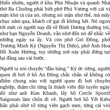
Hiển nhiên, người ở khu Phú Nhuận và quanh Nhà
thờ Ba Chuông phải biết phở Phú Vương với cái vị
mặn khó tả của nó, nhưng nó mặn như thế, mà mấy
chục năm qua, khách cứ gạt đi không hết. Nó ngon
tới mức có người nay đã về Bình Dương thường trú,
như bạn Nguyễn Doanh, vẫn nhớ đến nó để nhắc về
những ngày xa ấy. Và còn phở Gió Đông, phở
Trương Minh Ký (Nguyễn Thị Diệu), phở Ánh Hoa
Hồ Xuân Hương, tuy những nơi này phải đứng tụt
lại đằng sau vài bước.
Người ta nói chuyện “đầu bảng.” Ký ức riêng, người
quen đi bơi ở hồ An Đông chắc chắn sẽ không có
điểm chung nào với người quen đi bơi chuyên
nghiệp, thậm chí từng là thành viên đội tuyển ngày
đó như anh Kim Khanh, lấy hồ Cercle Sportif
Saigonais làm chốn đi về. Người bơi hồ Yết Kiêu
hẳn phải nhớ về từng viên gạch men, từng cái vòi