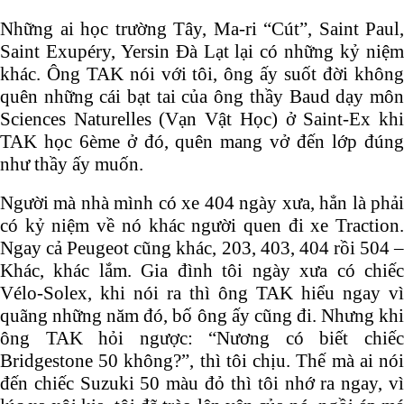
Những ai học trường Tây, Ma-ri “Cút”, Saint Paul,
Saint Exupéry, Yersin Đà Lạt lại có những kỷ niệm
khác. Ông TAK nói với tôi, ông ấy suốt đời không
quên những cái bạt tai của ông thầy Baud dạy môn
Sciences Naturelles (Vạn Vật Học) ở Saint-Ex khi
TAK học 6ème ở đó, quên mang vở đến lớp đúng
như thầy ấy muốn.
Người mà nhà mình có xe 404 ngày xưa, hẳn là phải
có kỷ niệm về nó khác người quen đi xe Traction.
Ngay cả Peugeot cũng khác, 203, 403, 404 rồi 504 –
Khác, khác lắm. Gia đình tôi ngày xưa có chiếc
Vélo-Solex, khi nói ra thì ông TAK hiểu ngay vì
quãng những năm đó, bố ông ấy cũng đi. Nhưng khi
ông TAK hỏi ngược: “Nương có biết chiếc
Bridgestone 50 không?”, thì tôi chịu. Thế mà ai nói
đến chiếc Suzuki 50 màu đỏ thì tôi nhớ ra ngay, vì