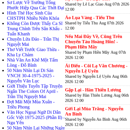
Sơ Lược Về Trường Tống
Shared by Lê Lạc Giao
Aug 07th 2026
Phước Hiệp Qua Các Thời Đại
12:00
Hình Thẻ Học Sinh Của
Áo Lụa Vàng - Tiểu Thu
CHSTPH Nhiều Niên Khóa
Shared by Tiểu Thu
Aug 07th 2026
Không Còn Được Thấy Ca Sĩ
12:00
Trung Chỉnh Trên Sân Khấu -
Tuấn Khanh
Nếu Mai Đây Về, Cũng Trên
Chuyện Lừa Đảo - Trần Thị
Chuyến Tàu Hoàng Hôn! -
Nguyệt Mai
Phạm Hiền Mây
Thơ Viết Trước Giao Thừa -
Shared by Phạm Hiền Mây
Aug 07th
Kha Ly Chàm
2026 12:00
Nhà Văn An Khê Một Tấm
Lòng - Đỗ Bình
Ái Điểu - Cõi Lạ Văn Chương -
50 Năm Nhìn Lại Di Sản
Nguyễn Lệ Uyên
VNCH 30-4-1975-2025 -
Shared by Nguyễn Lệ Uyên
Aug 06th
Nguyễn Văn Lục
2026 12:00
Giới Thiệu Tuyển Tập Truyện
Gặp Lại - Hàn Thiên Lương
Ngắn The Colors Of April -
Shared by Hàn Thiên Lương
Aug 06th
Trần Thị Nguyệt Mai
2026 12:00
Đợi Mãi Một Mùa Xuân -
Triều Phong
Gửi Lại Mùa Trăng - Nguyễn
Văn Học Ngoại Ngữ Di Dân
An Bình
Gốc Việt 1975-2025 (Phần II) -
Shared by Nguyễn An Bình
Aug 06th
Ngu Yên
2026 12:00
50 Năm Nhìn Lại Những Ngày