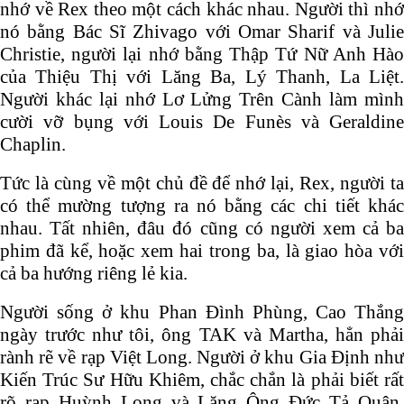
nhớ về Rex theo một cách khác nhau. Người thì nhớ
nó bằng Bác Sĩ Zhivago với Omar Sharif và Julie
Christie, người lại nhớ bằng Thập Tứ Nữ Anh Hào
của Thiệu Thị với Lăng Ba, Lý Thanh, La Liệt.
Người khác lại nhớ Lơ Lửng Trên Cành làm mình
cười vỡ bụng với Louis De Funès và Geraldine
Chaplin.
Tức là cùng về một chủ đề để nhớ lại, Rex, người ta
có thể mường tượng ra nó bằng các chi tiết khác
nhau. Tất nhiên, đâu đó cũng có người xem cả ba
phim đã kể, hoặc xem hai trong ba, là giao hòa với
cả ba hướng riêng lẻ kia.
Người sống ở khu Phan Đình Phùng, Cao Thắng
ngày trước như tôi, ông TAK và Martha, hẳn phải
rành rẽ về rạp Việt Long. Người ở khu Gia Định như
Kiến Trúc Sư Hữu Khiêm, chắc chắn là phải biết rất
rõ rạp Huỳnh Long và Lăng Ông Đức Tả Quân.