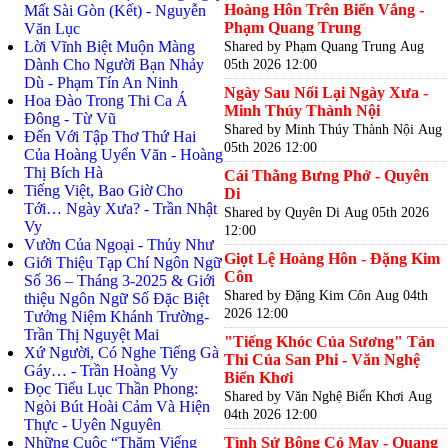
Hoàng Hôn Trên Biển Vắng -
Mất Sài Gòn (Kết) - Nguyễn
Phạm Quang Trung
Văn Lục
Lời Vĩnh Biệt Muộn Màng
Shared by Phạm Quang Trung
Aug
Dành Cho Người Bạn Nhảy
05th 2026 12:00
Dù - Phạm Tín An Ninh
Ngày Sau Nối Lại Ngày Xưa -
Hoa Đào Trong Thi Ca Á
Minh Thúy Thành Nội
Đông - Từ Vũ
Shared by Minh Thúy Thành Nội
Aug
Đến Với Tập Thơ Thứ Hai
05th 2026 12:00
Của Hoàng Uyển Văn - Hoàng
Thị Bích Hà
Cái Thằng Bưng Phở - Quyên
Tiếng Việt, Bao Giờ Cho
Di
Tới… Ngày Xưa? - Trần Nhật
Shared by Quyên Di
Aug 05th 2026
Vy
12:00
Vườn Của Ngoại - Thủy Như
Giọt Lệ Hoàng Hôn - Đặng Kim
Giới Thiệu Tạp Chí Ngôn Ngữ
Côn
Số 36 – Tháng 3-2025 & Giới
Shared by Đặng Kim Côn
Aug 04th
thiệu Ngôn Ngữ Số Đặc Biệt
2026 12:00
Tưởng Niệm Khánh Trường-
Trần Thị Nguyệt Mai
"Tiếng Khóc Của Sương" Tản
Xứ Người, Có Nghe Tiếng Gà
Thi Của San Phi - Văn Nghệ
Gáy… - Trần Hoàng Vy
Biển Khơi
Đọc Tiểu Lục Thần Phong:
Shared by Văn Nghệ Biển Khơi
Aug
Ngòi Bút Hoài Cảm Và Hiện
04th 2026 12:00
Thực - Uyên Nguyên
Những Cuộc “Thăm Viếng
Tình Sử Bông Cỏ May - Quang