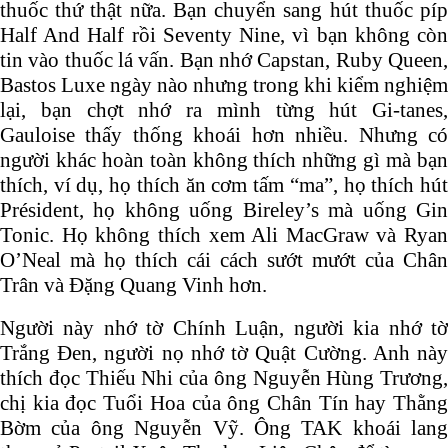
thuốc thứ thật nữa. Bạn chuyển sang hút thuốc píp
Half And Half rồi Seventy Nine, vì bạn không còn
tin vào thuốc lá vấn. Bạn nhớ Capstan, Ruby Queen,
Bastos Luxe ngày nào nhưng trong khi kiểm nghiệm
lại, bạn chợt nhớ ra mình từng hút Gi-tanes,
Gauloise thấy thống khoái hơn nhiều. Nhưng có
người khác hoàn toàn không thích những gì mà bạn
thích, ví dụ, họ thích ăn cơm tấm “ma”, họ thích hút
Président, họ không uống Bireley’s mà uống Gin
Tonic. Họ không thích xem Ali MacGraw và Ryan
O’Neal mà họ thích cái cách sướt mướt của Chân
Trân và Đặng Quang Vinh hơn.
Người này nhớ tờ Chính Luận, người kia nhớ tờ
Trắng Đen, người nọ nhớ tờ Quật Cường. Anh này
thích đọc Thiếu Nhi của ông Nguyễn Hùng Trương,
chị kia đọc Tuổi Hoa của ông Chân Tín hay Thằng
Bờm của ông Nguyễn Vỹ. Ông TAK khoái lang