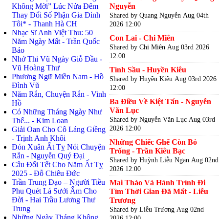
Không Mời” Lúc Nửa Đêm
Nguyễn
Thay Đổi Số Phận Gia Đình
Shared by Quang Nguyễn
Aug 04th
Tôi* - Thanh Hà CH
2026 12:00
Nhạc Sĩ Anh Việt Thu: 50
Con Lai - Chi Miên
Năm Ngày Mất - Trần Quốc
Shared by Chi Miên
Aug 03rd 2026
Bảo
12:00
Nhớ Thi Vũ Ngày Giỗ Đầu -
Vũ Hoàng Thư
Tình Sầu - Huyền Kiêu
Phương Ngữ Miền Nam - Hồ
Shared by Huyền Kiêu
Aug 03rd 2026
Đình Vũ
12:00
Năm Rắn, Chuyện Rắn - Vinh
Ba Điều Về Kiệt Tấn - Nguyễn
Hồ
Văn Lục
Có Những Tháng Ngày Như
Shared by Nguyễn Văn Lục
Aug 03rd
Thế... - Kim Loan
2026 12:00
Giải Oan Cho Cô Láng Giềng
- Trịnh Anh Khôi
Những Chiếc Ghế Còn Bỏ
Đón Xuân Ất Tỵ Nói Chuyện
Trống - Trần Kiêu Bạc
Rắn - Nguyễn Quý Đại
Shared by Huỳnh Liễu Ngạn
Aug 02nd
Câu Đối Tết Cho Năm Ất Tỵ
2026 12:00
2025 - Đỗ Chiêu Đức
Trần Trung Đạo – Người Tiều
Mai Thảo Và Hành Trình Đi
Phu Quét Lá Sưởi Ấm Cho
Tìm Thời Gian Đã Mất - Liễu
Đời - Hai Trầu Lương Thư
Trương
Trung
Shared by Liễu Trương
Aug 02nd
Những Ngày Tháng Không
2026 12:00