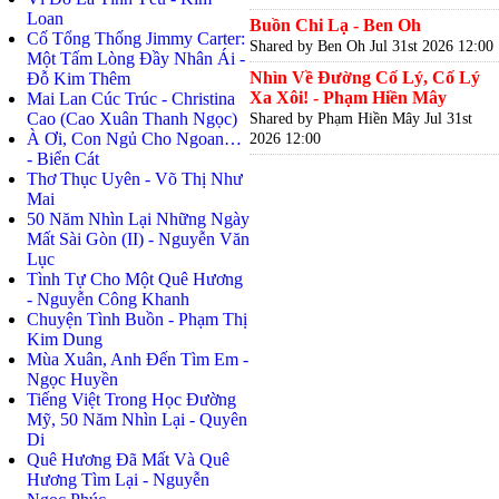
Loan
Buồn Chi Lạ - Ben Oh
Cố Tổng Thống Jimmy Carter:
Shared by Ben Oh
Jul 31st 2026 12:00
Một Tấm Lòng Đầy Nhân Ái -
Nhìn Về Đường Cố Lý, Cố Lý
Đỗ Kim Thêm
Xa Xôi! - Phạm Hiền Mây
Mai Lan Cúc Trúc - Christina
Cao (Cao Xuân Thanh Ngọc)
Shared by Phạm Hiền Mây
Jul 31st
À Ơi, Con Ngủ Cho Ngoan…
2026 12:00
- Biển Cát
Thơ Thục Uyên - Võ Thị Như
Mai
50 Năm Nhìn Lại Những Ngày
Mất Sài Gòn (II) - Nguyễn Văn
Lục
Tình Tự Cho Một Quê Hương
- Nguyễn Công Khanh
Chuyện Tình Buồn - Phạm Thị
Kim Dung
Mùa Xuân, Anh Đến Tìm Em -
Ngọc Huyền
Tiếng Việt Trong Học Đường
Mỹ, 50 Năm Nhìn Lại - Quyên
Di
Quê Hương Đã Mất Và Quê
Hương Tìm Lại - Nguyễn