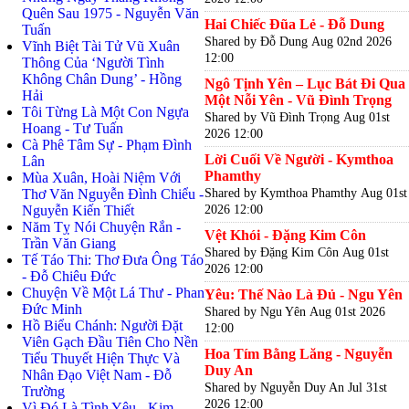
Quên Sau 1975 - Nguyễn Văn
Hai Chiếc Đũa Lẻ - Đỗ Dung
Tuấn
Shared by Đỗ Dung
Aug 02nd 2026
Vĩnh Biệt Tài Tử Vũ Xuân
12:00
Thông Của ‘Người Tình
Không Chân Dung’ - Hồng
Ngô Tịnh Yên – Lục Bát Đi Qua
Hải
Một Nỗi Yên - Vũ Đình Trọng
Tôi Từng Là Một Con Ngựa
Shared by Vũ Đình Trọng
Aug 01st
Hoang - Tư Tuấn
2026 12:00
Cà Phê Tâm Sự - Phạm Đình
Lời Cuối Về Người - Kymthoa
Lân
Phamthy
Mùa Xuân, Hoài Niệm Với
Shared by Kymthoa Phamthy
Aug 01st
Thơ Văn Nguyễn Đình Chiểu -
2026 12:00
Nguyễn Kiến Thiết
Năm Tỵ Nói Chuyện Rắn -
Vệt Khói - Đặng Kim Côn
Trần Văn Giang
Shared by Đặng Kim Côn
Aug 01st
Tế Táo Thi: Thơ Đưa Ông Táo
2026 12:00
- Đỗ Chiêu Đức
Chuyện Về Một Lá Thư - Phan
Yêu: Thế Nào Là Đủ - Ngu Yên
Đức Minh
Shared by Ngu Yên
Aug 01st 2026
Hồ Biểu Chánh: Người Đặt
12:00
Viên Gạch Đầu Tiên Cho Nền
Hoa Tím Bằng Lăng - Nguyễn
Tiểu Thuyết Hiện Thực Và
Duy An
Nhân Đạo Việt Nam - Đỗ
Shared by Nguyễn Duy An
Jul 31st
Trường
2026 12:00
Vì Đó Là Tình Yêu - Kim