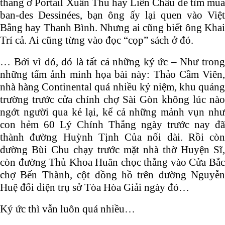
thang ở Portail Xuân Thu hay Liên Châu để tìm mua
ban-des Dessinées, bạn ông ấy lại quen vào Việt
Bằng hay Thanh Bình. Nhưng ai cũng biết ông Khai
Trí cả. Ai cũng từng vào đọc “cọp” sách ở đó.
… Bởi vì đó, đó là tất cả những ký ức – Như trong
những tấm ảnh minh họa bài này: Thảo Cầm Viên,
nhà hàng Continental quá nhiều kỷ niệm, khu quảng
trường trước cửa chính chợ Sài Gòn không lúc nào
ngớt người qua kẻ lại, kể cả những mảnh vụn như
con hẻm 60 Lý Chính Thắng ngày trước nay đã
thành đường Huỳnh Tịnh Của nối dài. Rồi còn
đường Bùi Chu chạy trước mặt nhà thờ Huyện Sĩ,
còn đường Thủ Khoa Huân chọc thẳng vào Cửa Bắc
chợ Bến Thành, cột đồng hồ trên đường Nguyễn
Huệ đối diện trụ sở Tòa Hòa Giải ngày đó…
Ký ức thì vẫn luôn quá nhiều…