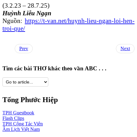
(3.2.23 – 28.7.25)
Huỳnh Liễu Ngạn
Nguồn:
https://t-van.net/huynh-lieu-ngan-loi-hen-
troi-que/
Prev
Next
Tìm các bài THƠ khác theo vần ABC . . .
Tống Phước Hiệp
TPH
Guestbook
Flash
Clips
TPH
Cộng Tác Viên
Âm Lịch
Việt Nam