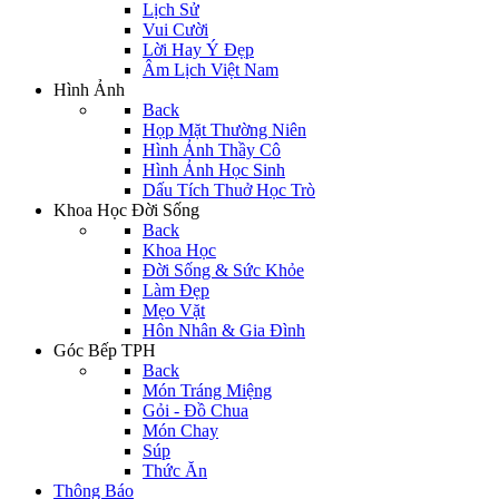
Lịch Sử
Vui Cười
Lời Hay Ý Đẹp
Âm Lịch Việt Nam
Hình Ảnh
Back
Họp Mặt Thường Niên
Hình Ảnh Thầy Cô
Hình Ảnh Học Sinh
Dấu Tích Thuở Học Trò
Khoa Học Đời Sống
Back
Khoa Học
Đời Sống & Sức Khỏe
Làm Đẹp
Mẹo Vặt
Hôn Nhân & Gia Đình
Góc Bếp TPH
Back
Món Tráng Miệng
Gỏi - Đồ Chua
Món Chay
Súp
Thức Ăn
Thông Báo