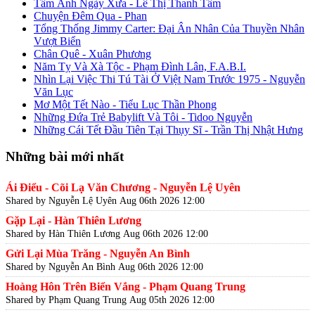
Tấm Ảnh Ngày Xưa - Lê Thị Thanh Tâm
Chuyện Đêm Qua - Phan
Tổng Thống Jimmy Carter: Đại Ân Nhân Của Thuyền Nhân
Vượt Biển
Chân Quê - Xuân Phương
Năm Tỵ Và Xà Tộc - Phạm Đình Lân, F.A.B.I.
Nhìn Lại Việc Thi Tú Tài Ở Việt Nam Trước 1975 - Nguyễn
Văn Lục
Mơ Một Tết Nào - Tiểu Lục Thần Phong
Những Đứa Trẻ Babylift Và Tôi - Tidoo Nguyễn
Những Cái Tết Đầu Tiên Tại Thụy Sĩ - Trần Thị Nhật Hưng
Những bài mới nhất
Ái Điểu - Cõi Lạ Văn Chương - Nguyễn Lệ Uyên
Shared by Nguyễn Lệ Uyên
Aug 06th 2026 12:00
Gặp Lại - Hàn Thiên Lương
Shared by Hàn Thiên Lương
Aug 06th 2026 12:00
Gửi Lại Mùa Trăng - Nguyễn An Bình
Shared by Nguyễn An Bình
Aug 06th 2026 12:00
Hoàng Hôn Trên Biển Vắng - Phạm Quang Trung
Shared by Phạm Quang Trung
Aug 05th 2026 12:00