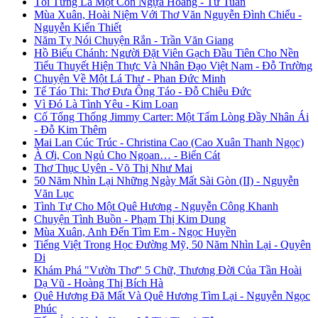
Tôi Từng Là Một Con Ngựa Hoang - Tư Tuấn
Mùa Xuân, Hoài Niệm Với Thơ Văn Nguyễn Đình Chiểu -
Nguyễn Kiến Thiết
Năm Tỵ Nói Chuyện Rắn - Trần Văn Giang
Hồ Biểu Chánh: Người Đặt Viên Gạch Đầu Tiên Cho Nền
Tiểu Thuyết Hiện Thực Và Nhân Đạo Việt Nam - Đỗ Trường
Chuyện Về Một Lá Thư - Phan Đức Minh
Tế Táo Thi: Thơ Đưa Ông Táo - Đỗ Chiêu Đức
Vì Đó Là Tình Yêu - Kim Loan
Cố Tổng Thống Jimmy Carter: Một Tấm Lòng Đầy Nhân Ái
- Đỗ Kim Thêm
Mai Lan Cúc Trúc - Christina Cao (Cao Xuân Thanh Ngọc)
À Ơi, Con Ngủ Cho Ngoan… - Biển Cát
Thơ Thục Uyên - Võ Thị Như Mai
50 Năm Nhìn Lại Những Ngày Mất Sài Gòn (II) - Nguyễn
Văn Lục
Tình Tự Cho Một Quê Hương - Nguyễn Công Khanh
Chuyện Tình Buồn - Phạm Thị Kim Dung
Mùa Xuân, Anh Đến Tìm Em - Ngọc Huyền
Tiếng Việt Trong Học Đường Mỹ, 50 Năm Nhìn Lại - Quyên
Di
Khám Phá "Vườn Thơ" 5 Chữ, Thương Đời Của Tần Hoài
Dạ Vũ - Hoàng Thị Bích Hà
Quê Hương Đã Mất Và Quê Hương Tìm Lại - Nguyễn Ngọc
Phúc