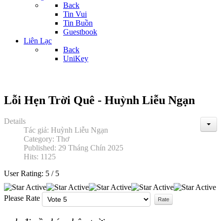
Back
Tin Vui
Tin Buồn
Guestbook
Liên Lạc
Back
UniKey
Lỗi Hẹn Trời Quê - Huỳnh Liễu Ngạn
Details
Tác giả:
Huỳnh Liễu Ngạn
Category:
Thơ
Published: 29 Tháng Chín 2025
Hits: 1125
User Rating:
5
/
5
Please Rate