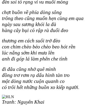
đèn soi tỏ rạng vi vu muỗi mòng
chợt buồn về phía dòng sông
trông theo cũng muốn hẹn cùng em qua
ngày sau sương khói la đà
hàng cây bụi cỏ rập rà đuổi đeo
thương em cách suối trở đèo
con chim chèo bẻo chèo beo hót rền
lúc nắng sớm khi mưa lên
anh đi góp lá làm phên che tình
đi đâu cũng nhớ quê mình
đồng trơ rơm rạ dấu hình tàn tro
một dòng nước cuộn quanh co
có trôi hết những buồn xo kiếp người.
Tranh: Nguyên Khai