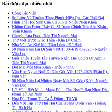
Bài được đọc nhiều nhất
Cộng Tác Viên
Sơ Lược Về Trường Tống Phước Hiệp Qua Các Thời Đại
Hình Thẻ Học Sinh Của CHSTPH Nhiều Niên Khóa
Không Còn Được Thấy Ca Sĩ Trung Chỉnh Trên Sân Khấu -
Tuấn Khanh
Chuyện Lừa Đảo - Trần Thị Nguyệt Mai
Thơ Viết Trước Giao Thừa - Kha Ly Chàm
Nhà Văn An Khê Một Tấm Lòng - Đỗ Bình
50 Năm Nhìn Lại Di Sản VNCH 30-4-1975-2025 - Nguyễn
Văn Lục
Giới Thiệu Tuyển Tập Truyện Ngắn The Colors Of April -
Trần Thị Nguyệt Mai
Đợi Mãi Một Mùa Xuân - Triều Phong
Văn Học Ngoại Ngữ Di Dân Gốc Việt 1975-2025 (Phần II) -
Ngu Yên
50 Năm Nhìn Lại Những Ngày Mất Sài Gòn (Kết) - Nguyễn
Văn Lục
Lời Vĩnh Biệt Muộn Màng Dành Cho Người Bạn Nhảy Dù -
Phạm Tín An Ninh
Hoa Đào Trong Thi Ca Á Đông - Từ Vũ
Đến Với Tập Thơ Thứ Hai Của Hoàng Uyển Văn - Hoàng
Thị Bích Hà