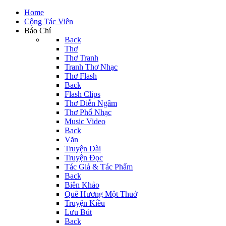
Home
Cộng Tác Viên
Báo Chí
Back
Thơ
Thơ Tranh
Tranh Thơ Nhạc
Thơ Flash
Back
Flash Clips
Thơ Diễn Ngâm
Thơ Phổ Nhạc
Music Video
Back
Văn
Truyện Dài
Truyện Đọc
Tác Giả & Tác Phẩm
Back
Biên Khảo
Quê Hương Một Thuở
Truyện Kiều
Lưu Bút
Back