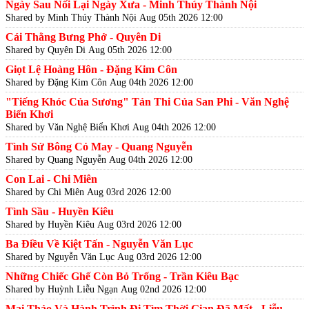
Ngày Sau Nối Lại Ngày Xưa - Minh Thúy Thành Nội
Shared by Minh Thúy Thành Nội
Aug 05th 2026 12:00
Cái Thằng Bưng Phở - Quyên Di
Shared by Quyên Di
Aug 05th 2026 12:00
Giọt Lệ Hoàng Hôn - Đặng Kim Côn
Shared by Đặng Kim Côn
Aug 04th 2026 12:00
"Tiếng Khóc Của Sương" Tản Thi Của San Phi - Văn Nghệ
Biển Khơi
Shared by Văn Nghệ Biển Khơi
Aug 04th 2026 12:00
Tình Sử Bông Cỏ May - Quang Nguyễn
Shared by Quang Nguyễn
Aug 04th 2026 12:00
Con Lai - Chi Miên
Shared by Chi Miên
Aug 03rd 2026 12:00
Tình Sầu - Huyền Kiêu
Shared by Huyền Kiêu
Aug 03rd 2026 12:00
Ba Điều Về Kiệt Tấn - Nguyễn Văn Lục
Shared by Nguyễn Văn Lục
Aug 03rd 2026 12:00
Những Chiếc Ghế Còn Bỏ Trống - Trần Kiêu Bạc
Shared by Huỳnh Liễu Ngạn
Aug 02nd 2026 12:00
Mai Thảo Và Hành Trình Đi Tìm Thời Gian Đã Mất - Liễu