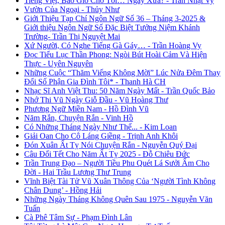
Tiếng Việt, Bao Giờ Cho Tới… Ngày Xưa? - Trần Nhật Vy
Vườn Của Ngoại - Thủy Như
Giới Thiệu Tạp Chí Ngôn Ngữ Số 36 – Tháng 3-2025 &
Giới thiệu Ngôn Ngữ Số Đặc Biệt Tưởng Niệm Khánh
Trường- Trần Thị Nguyệt Mai
Xứ Người, Có Nghe Tiếng Gà Gáy… - Trần Hoàng Vy
Đọc Tiểu Lục Thần Phong: Ngòi Bút Hoài Cảm Và Hiện
Thực - Uyên Nguyên
Những Cuộc “Thăm Viếng Không Mời” Lúc Nửa Đêm Thay
Đổi Số Phận Gia Đình Tôi* - Thanh Hà CH
Nhạc Sĩ Anh Việt Thu: 50 Năm Ngày Mất - Trần Quốc Bảo
Nhớ Thi Vũ Ngày Giỗ Đầu - Vũ Hoàng Thư
Phương Ngữ Miền Nam - Hồ Đình Vũ
Năm Rắn, Chuyện Rắn - Vinh Hồ
Có Những Tháng Ngày Như Thế... - Kim Loan
Giải Oan Cho Cô Láng Giềng - Trịnh Anh Khôi
Đón Xuân Ất Tỵ Nói Chuyện Rắn - Nguyễn Quý Đại
Câu Đối Tết Cho Năm Ất Tỵ 2025 - Đỗ Chiêu Đức
Trần Trung Đạo – Người Tiều Phu Quét Lá Sưởi Ấm Cho
Đời - Hai Trầu Lương Thư Trung
Vĩnh Biệt Tài Tử Vũ Xuân Thông Của ‘Người Tình Không
Chân Dung’ - Hồng Hải
Những Ngày Tháng Không Quên Sau 1975 - Nguyễn Văn
Tuấn
Cà Phê Tâm Sự - Phạm Đình Lân