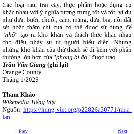
Các loại rau, trái cây, thực phẩm hoặc dụng cụ
khác nhau với ý nghĩa tượng trưng tốt và tốt; ví dụ
như dứa, bưởi, chuối, cam, măng, dừa, bia, nồi đất
sét hoặc thậm chí cua có thể được sử dụng để
"
nhổ
" tạo ra khó khăn và thách thức khác nhau
cho điệu nhảy sư tử người biểu diễn. Nhưng
những khó khăn của thử thách sẽ đi kèm với phần
thưởng lớn hơn của "
phong bì đỏ
" được trao.
Trần Văn Giang
(ghi lại)
Orange County
Tháng 1/2025
_____________
Tham Khảo
Wikepedia Tiếng Việt
Nguồn:
https://hung-viet.org/p22826a30771/mua-
lan
Prev
Next