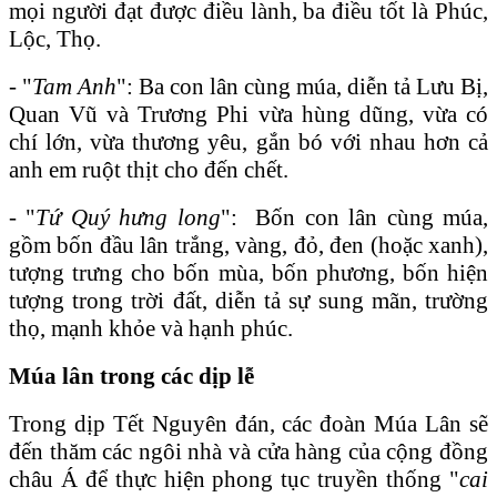
mọi người đạt được điều lành, ba điều tốt là Phúc,
Lộc, Thọ.
- "
Tam Anh
": Ba con lân cùng múa, diễn tả Lưu Bị,
Quan Vũ và Trương Phi vừa hùng dũng, vừa có
chí lớn, vừa thương yêu, gắn bó với nhau hơn cả
anh em ruột thịt cho đến chết.
- "
Tứ Quý hưng long
": Bốn con lân cùng múa,
gồm bốn đầu lân trắng, vàng, đỏ, đen (hoặc xanh),
tượng trưng cho bốn mùa, bốn phương, bốn hiện
tượng trong trời đất, diễn tả sự sung mãn, trường
thọ, mạnh khỏe và hạnh phúc.
Múa lân trong các dịp lễ
Trong dịp Tết Nguyên đán, các đoàn Múa Lân sẽ
đến thăm các ngôi nhà và cửa hàng của cộng đồng
châu Á để thực hiện phong tục truyền thống "
cai