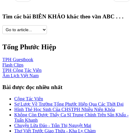
Tìm các bài BIÊN KHẢO khác theo vần ABC . . .
Tống Phước Hiệp
TPH
Guestbook
Flash
Clips
TPH
Cộng Tác Viên
Âm Lịch
Việt Nam
Bài được đọc nhiều nhất
Cộng Tác Viên
Sơ Lược Về Trường Tống Phước Hiệp Qua Các Thời Đại
Hình Thẻ Học Sinh Của CHSTPH Nhiều Niên Khóa
Không Còn Được Thấy Ca Sĩ Trung Chỉnh Trên Sân Khấu -
Tuấn Khanh
Chuyện Lừa Đảo - Trần Thị Nguyệt Mai
Thơ Viết Trước Giao Thừa - Kha Ly Chàm