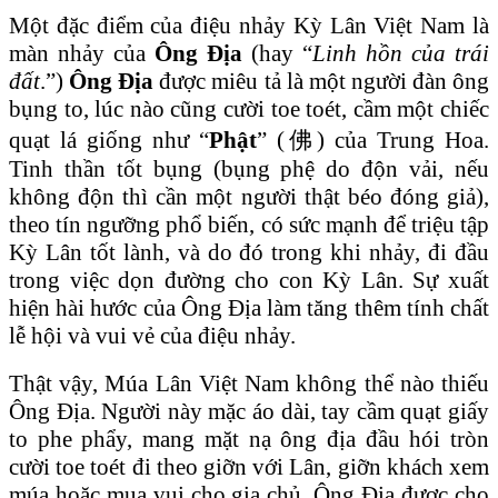
Một đặc điểm của điệu nhảy Kỳ Lân Việt Nam là
màn nhảy của
Ông Địa
(hay “
Linh hồn của trái
đất
.”)
Ông Địa
được miêu tả là một người đàn ông
bụng to, lúc nào cũng cười toe toét, cầm một chiếc
quạt lá giống như “
Phật
” (佛) của Trung Hoa.
Tinh thần tốt bụng (bụng phệ do độn vải, nếu
không độn thì cần một người thật béo đóng giả),
theo tín ngưỡng phổ biến, có sức mạnh để triệu tập
Kỳ Lân tốt lành, và do đó trong khi nhảy, đi đầu
trong việc dọn đường cho con Kỳ Lân. Sự xuất
hiện hài hước của Ông Địa làm tăng thêm tính chất
lễ hội và vui vẻ của điệu nhảy.
Thật vậy, Múa Lân Việt Nam không thể nào thiếu
Ông Địa. Người này mặc áo dài, tay cầm quạt giấy
to phe phẩy, mang mặt nạ ông địa đầu hói tròn
cười toe toét đi theo giỡn với Lân, giỡn khách xem
múa hoặc mua vui cho gia chủ. Ông Địa được cho