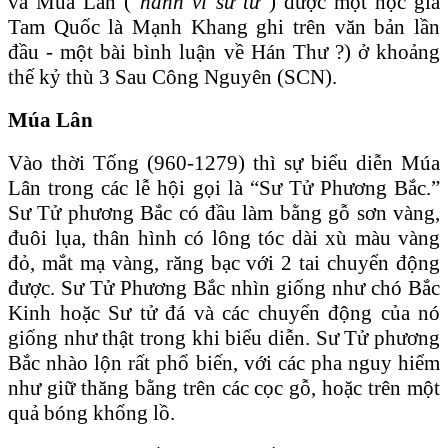
và Múa Lân (“
hành vi sư tử
”) được một học giả
Tam Quốc là Mạnh Khang ghi trên văn bản lần
đầu - một bài bình luận về Hán Thư ?) ở khoảng
thế kỷ thù 3 Sau Công Nguyên (SCN).
Múa Lân
Vào thời Tống (960-1279) thì sự biểu diễn Múa
Lân trong các lễ hội gọi là “Sư Tử Phương Bắc.”
Sư Tử phương Bắc có đầu làm bằng gỗ sơn vàng,
đuôi lụa, thân hình có lông tóc dài xù màu vàng
đỏ, mắt mạ vàng, răng bạc với 2 tai chuyển động
được. Sư Tử Phương Bắc nhìn giống như chó Bắc
Kinh hoặc Sư tử đá và các chuyển động của nó
giống như thật trong khi biểu diễn. Sư Tử phương
Bắc nhào lộn rất phổ biến, với các pha nguy hiểm
như giữ thăng bằng trên các cọc gỗ, hoặc trên một
quả bóng khổng lồ.