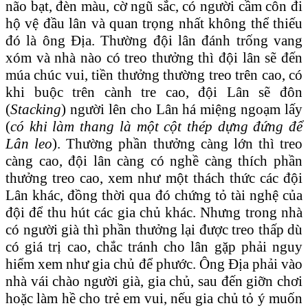
não bạt, đèn màu, cờ ngũ sắc, có người cầm côn đi
hộ vệ đầu lân và quan trọng nhất không thể thiếu
đó là ông Địa. Thường đội lân đánh trống vang
xóm và nhà nào có treo thưởng thì đội lân sẽ đến
múa chúc vui, tiền thưởng thường treo trên cao, có
khi buộc trên cành tre cao, đội Lân sẽ đôn
(
Stacking
) người lên cho Lân há miệng ngoạm lấy
(
có khi làm thang là một cột thép dựng đứng để
Lân leo
). Thường phần thưởng càng lớn thì treo
càng cao, đội lân càng có nghề càng thích phần
thưởng treo cao, xem như một thách thức các đội
Lân khác, đồng thời qua đó chứng tỏ tài nghệ của
đội để thu hút các gia chủ khác. Nhưng trong nhà
có người già thì phần thưởng lại được treo thấp dù
có giá trị cao, chắc tránh cho lân gặp phải nguy
hiểm xem như gia chủ để phước. Ông Địa phải vào
nhà vái chào người già, gia chủ, sau đến giỡn chơi
hoặc làm hề cho trẻ em vui, nếu gia chủ tỏ ý muốn