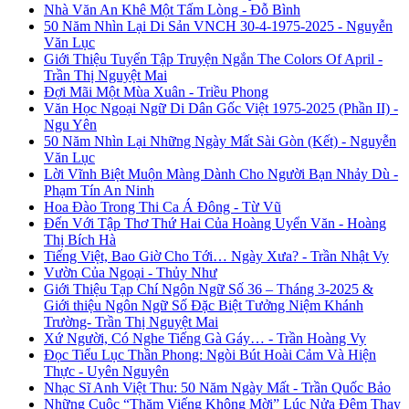
Nhà Văn An Khê Một Tấm Lòng - Đỗ Bình
50 Năm Nhìn Lại Di Sản VNCH 30-4-1975-2025 - Nguyễn
Văn Lục
Giới Thiệu Tuyển Tập Truyện Ngắn The Colors Of April -
Trần Thị Nguyệt Mai
Đợi Mãi Một Mùa Xuân - Triều Phong
Văn Học Ngoại Ngữ Di Dân Gốc Việt 1975-2025 (Phần II) -
Ngu Yên
50 Năm Nhìn Lại Những Ngày Mất Sài Gòn (Kết) - Nguyễn
Văn Lục
Lời Vĩnh Biệt Muộn Màng Dành Cho Người Bạn Nhảy Dù -
Phạm Tín An Ninh
Hoa Đào Trong Thi Ca Á Đông - Từ Vũ
Đến Với Tập Thơ Thứ Hai Của Hoàng Uyển Văn - Hoàng
Thị Bích Hà
Tiếng Việt, Bao Giờ Cho Tới… Ngày Xưa? - Trần Nhật Vy
Vườn Của Ngoại - Thủy Như
Giới Thiệu Tạp Chí Ngôn Ngữ Số 36 – Tháng 3-2025 &
Giới thiệu Ngôn Ngữ Số Đặc Biệt Tưởng Niệm Khánh
Trường- Trần Thị Nguyệt Mai
Xứ Người, Có Nghe Tiếng Gà Gáy… - Trần Hoàng Vy
Đọc Tiểu Lục Thần Phong: Ngòi Bút Hoài Cảm Và Hiện
Thực - Uyên Nguyên
Nhạc Sĩ Anh Việt Thu: 50 Năm Ngày Mất - Trần Quốc Bảo
Những Cuộc “Thăm Viếng Không Mời” Lúc Nửa Đêm Thay