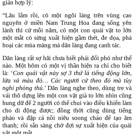
giản hợp lý:
“Lâu lắm rồi, có một ngôi làng trên vùng cao
nguyên ở miền Nam Trung Hoa đang sống yên
lành thì cứ mỗi năm, có một con quái vật to lớn
một mắt có sừng xuất hiện gầm thét, đe dọa, phá
hoại các mùa màng mà dân làng đang canh tác.
Dân làng rất sợ hãi chưa biết phải đối phó như thế
nào. Một hôm có một vị thần hiện ra chỉ cho biết
là: ‘
Con quái vật này sợ 3 thứ là tiếng động lớn,
lửa và màu đỏ… Các ngươi cứ theo đó mà tùy
nghi phòng thủ.
’ Dân làng nghe theo, dùng tre và
vải thô dựng lên một con vật giả to lớn nhìn cũng
hung dữ để 2 người có thể chui vào điều khiển làm
cho di động được; đồng thời cũng dùng tiếng
pháo và đập cả nồi niêu soong chảo để tạo âm
thanh; rồi sẵn sàng chờ đợi sự xuất hiện của quái
vật một mắt.