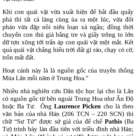
Khi con quái vật vừa xuất hiện để bắt đầu quấy
phá thì tất cả làng cùng ùa ra một lúc, vừa đốt
pháo vừa đập nồi niêu loạn xà ngầu; đồng thời
chuyển con thú giả bằng tre và giấy trông to lớn
dữ tợn xông tới trấn áp con quái vật một mắt. Kết
quả quái vật chẳng hiểu trời đất gì ráo, chạy có cờ,
trốn mất đất.
Hoạt cảnh này là là nguồn gốc của truyền thống
Múa Lân mỗi năm ở Trung Hoa.”
Nhiều nhà nghiên cứu Dân tộc học lại cho là Lân
có nguồn gốc từ bên ngoài Trung Hoa như Ấn Độ
hoặc Ba Tư. Ông
Laurence Picken
cho là theo
văn bản của nhà Hán (206 TCN – 220 SCN) thì
chữ “Sư Tử” được sứ giả của đế chế
Pathis
(Ba
Tư) trình bày làn đầu tiên với triều đình nhà Hán;