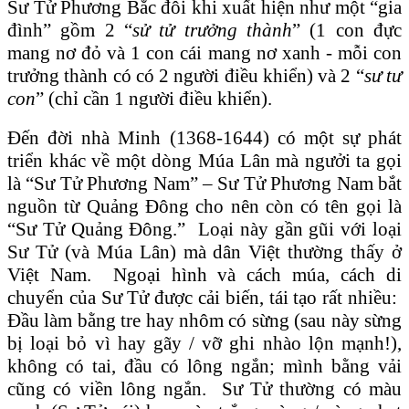
Sư Tử Phương Bắc đôi khi xuất hiện như một “gia
đình” gồm 2 “
sử tử trưởng thành
” (1 con đực
mang nơ đỏ và 1 con cái mang nơ xanh - mỗi con
trưởng thành có có 2 người điều khiển) và 2 “
sư tư
con
” (chỉ cần 1 người điều khiển).
Đến đời nhà Minh (1368-1644) có một sự phát
triển khác về một dòng Múa Lân mà ngưởi ta gọi
là “Sư Tử Phương Nam” – Sư Tử Phương Nam bắt
nguồn từ Quảng Đông cho nên còn có tên gọi là
“Sư Tử Quảng Đông.” Loại này gần gũi với loại
Sư Tử (và Múa Lân) mà dân Việt thường thấy ở
Việt Nam. Ngoại hình và cách múa, cách di
chuyển của Sư Tử được cải biến, tái tạo rất nhiều:
Đầu làm bằng tre hay nhôm có sừng (sau này sừng
bị loại bỏ vì hay gãy / vỡ ghi nhào lộn mạnh!),
không có tai, đầu có lông ngắn; mình bằng vải
cũng có viền lông ngắn. Sư Tử thường có màu