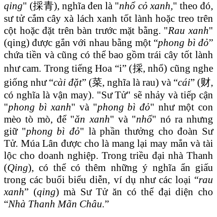
qing
" (採青), nghĩa đen là "
nhổ cỏ xanh,
" theo đó,
sư tử cắm cây xà lách xanh tốt lành hoặc treo trên
cột hoặc đặt trên bàn trước mặt bằng. "
Rau xanh
"
(qing) được gắn với nhau bằng một “
phong bì đỏ
”
chứa tiền và cũng có thể bao gồm trái cây tốt lành
như cam. Trong tiếng Hoa “i” (採, nhổ) cũng nghe
giống như “
cài đặt
” (菜, nghĩa là rau) và “
cái
” (财,
có nghĩa là vận may). "Sư Tử" sẽ nhảy và tiếp cận
"
phong bì xanh
" và "
phong bì đỏ
" như một con
mèo tò mò, để "
ăn xanh
" và "
nhổ
" nó ra nhưng
giữ "
phong bì đỏ
" là phần thưởng cho đoàn Sư
Tử. Múa Lân được cho là mang lại may mắn và tài
lộc cho doanh nghiệp. Trong triều đại nhà Thanh
(
Qing
), có thể có thêm những ý nghĩa ẩn giấu
trong các buổi biểu diễn, ví dụ như các loại “
rau
xanh
” (
qing
) mà Sư Tử ăn có thể đại diện cho
“
Nhà Thanh Mãn Châu.
”