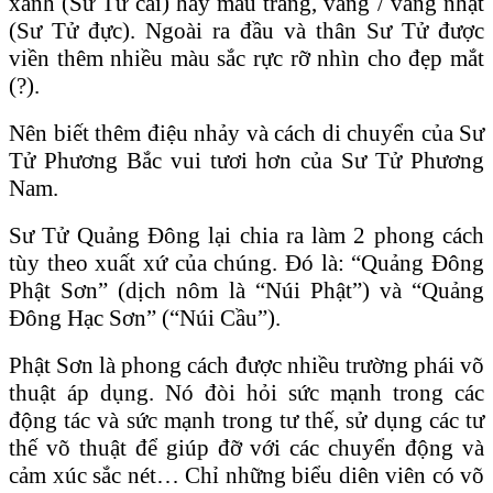
xanh (Sư Tử cái) hay màu trắng, vàng / vàng nhạt
(Sư Tử đực). Ngoài ra đầu và thân Sư Tử được
viền thêm nhiều màu sắc rực rỡ nhìn cho đẹp mắt
(?).
Nên biết thêm điệu nhảy và cách di chuyển của Sư
Tử Phương Bắc vui tươi hơn của Sư Tử Phương
Nam.
Sư Tử Quảng Đông lại chia ra làm 2 phong cách
tùy theo xuất xứ của chúng. Đó là: “Quảng Đông
Phật Sơn” (dịch nôm là “Núi Phật”) và “Quảng
Đông Hạc Sơn” (“Núi Cầu”).
Phật Sơn là phong cách được nhiều trường phái võ
thuật áp dụng. Nó đòi hỏi sức mạnh trong các
động tác và sức mạnh trong tư thế, sử dụng các tư
thế võ thuật để giúp đỡ với các chuyển động và
cảm xúc sắc nét… Chỉ những biểu diên viên có võ