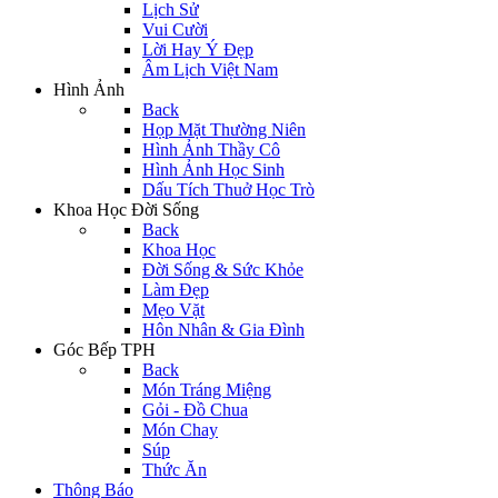
Lịch Sử
Vui Cười
Lời Hay Ý Đẹp
Âm Lịch Việt Nam
Hình Ảnh
Back
Họp Mặt Thường Niên
Hình Ảnh Thầy Cô
Hình Ảnh Học Sinh
Dấu Tích Thuở Học Trò
Khoa Học Đời Sống
Back
Khoa Học
Đời Sống & Sức Khỏe
Làm Đẹp
Mẹo Vặt
Hôn Nhân & Gia Đình
Góc Bếp TPH
Back
Món Tráng Miệng
Gỏi - Đồ Chua
Món Chay
Súp
Thức Ăn
Thông Báo