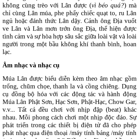
không cùng trèo với Lân được (
vì béo quá?
) mà
chỉ cùng Lân múa, phe phẩy chiếc quạt to, ru Lân
ngủ hoặc đánh thức Lân dậy. Cảnh ông Địa vuốt
ve Lân và Lân mơn trớn ông Địa, thể hiện được
tình cảm và sự hòa hợp sâu sắc giữa loài vật và loài
người trong một bầu không khí thanh bình, hoan
lạc.
Âm nhạc và nhạc cụ
Múa Lân được biểu diễn kèm theo âm nhạc gồm
trống, chũm chọe, thanh la và cồng chiêng. Dụng
cụ đồng bộ hóa với các động tác và hành động
Múa Lân Phật Sơn, Hạc Sơn, Phật-Hạc, Chow Gar,
v.v... Tất cả đều chơi với nhịp đập (beat) khác
nhau. Mỗi phong cách chơi một nhịp độc đáo. Sự
phát triển trong các thiết bị điện tử đã cho phép
phát nhạc qua điện thoại /máy tính bảng /máy tính