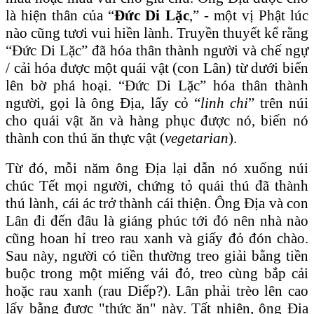
là hiện thân của “
Đức Di Lặc
,” - một vị Phật lúc
nào cũng tươi vui hiền lành. Truyền thuyết kể rằng
“Đức Di Lặc” đã hóa thân thành người và chế ngự
/ cải hóa được một quái vật (con Lân) từ dưới biển
lên bờ phá hoại. “Đức Di Lặc” hóa thân thành
người, gọi là ông Địa, lấy cỏ “
linh chi
” trên núi
cho quái vật ăn và hàng phục được nó, biến nó
thành con thú ăn thực vật (
vegetarian
).
Từ đó, mỗi năm ông Địa lại dẫn nó xuống núi
chúc Tết mọi người, chứng tỏ quái thú đã thành
thú lành, cái ác trở thành cái thiện. Ông Địa và con
Lân đi đến đâu là giáng phúc tới đó nên nhà nào
cũng hoan hỉ treo rau xanh và giấy đỏ đón chào.
Sau này, người có tiền thường treo giải bằng tiền
buộc trong một miếng vải đỏ, treo cùng bắp cải
hoặc rau xanh (rau Diếp?). Lân phải trèo lên cao
lấy bằng được "thức ăn" này. Tất nhiên, ông Địa