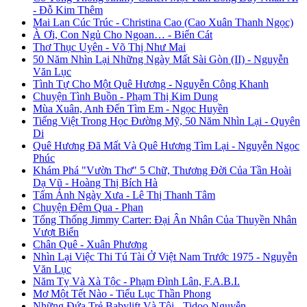
- Đỗ Kim Thêm
Mai Lan Cúc Trúc - Christina Cao (Cao Xuân Thanh Ngọc)
À Ơi, Con Ngủ Cho Ngoan… - Biển Cát
Thơ Thục Uyên - Võ Thị Như Mai
50 Năm Nhìn Lại Những Ngày Mất Sài Gòn (II) - Nguyễn
Văn Lục
Tình Tự Cho Một Quê Hương - Nguyễn Công Khanh
Chuyện Tình Buồn - Phạm Thị Kim Dung
Mùa Xuân, Anh Đến Tìm Em - Ngọc Huyền
Tiếng Việt Trong Học Đường Mỹ, 50 Năm Nhìn Lại - Quyên
Di
Quê Hương Đã Mất Và Quê Hương Tìm Lại - Nguyễn Ngọc
Phúc
Khám Phá "Vườn Thơ" 5 Chữ, Thương Đời Của Tần Hoài
Dạ Vũ - Hoàng Thị Bích Hà
Tấm Ảnh Ngày Xưa - Lê Thị Thanh Tâm
Chuyện Đêm Qua - Phan
Tổng Thống Jimmy Carter: Đại Ân Nhân Của Thuyền Nhân
Vượt Biển
Chân Quê - Xuân Phương
Nhìn Lại Việc Thi Tú Tài Ở Việt Nam Trước 1975 - Nguyễn
Văn Lục
Năm Tỵ Và Xà Tộc - Phạm Đình Lân, F.A.B.I.
Mơ Một Tết Nào - Tiểu Lục Thần Phong
Những Đứa Trẻ Babylift Và Tôi - Tidoo Nguyễn