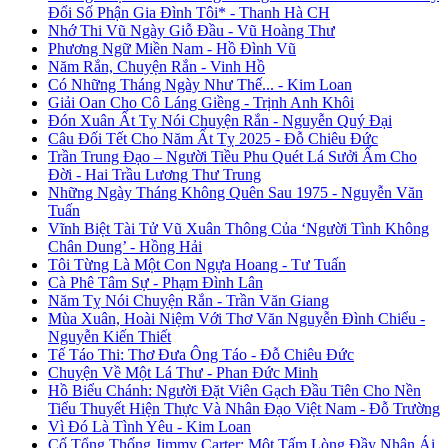
Đổi Số Phận Gia Đình Tôi* - Thanh Hà CH
Nhớ Thi Vũ Ngày Giỗ Đầu - Vũ Hoàng Thư
Phương Ngữ Miền Nam - Hồ Đình Vũ
Năm Rắn, Chuyện Rắn - Vinh Hồ
Có Những Tháng Ngày Như Thế... - Kim Loan
Giải Oan Cho Cô Láng Giềng - Trịnh Anh Khôi
Đón Xuân Ất Tỵ Nói Chuyện Rắn - Nguyễn Quý Đại
Câu Đối Tết Cho Năm Ất Tỵ 2025 - Đỗ Chiêu Đức
Trần Trung Đạo – Người Tiều Phu Quét Lá Sưởi Ấm Cho
Đời - Hai Trầu Lương Thư Trung
Những Ngày Tháng Không Quên Sau 1975 - Nguyễn Văn
Tuấn
Vĩnh Biệt Tài Tử Vũ Xuân Thông Của ‘Người Tình Không
Chân Dung’ - Hồng Hải
Tôi Từng Là Một Con Ngựa Hoang - Tư Tuấn
Cà Phê Tâm Sự - Phạm Đình Lân
Năm Tỵ Nói Chuyện Rắn - Trần Văn Giang
Mùa Xuân, Hoài Niệm Với Thơ Văn Nguyễn Đình Chiểu -
Nguyễn Kiến Thiết
Tế Táo Thi: Thơ Đưa Ông Táo - Đỗ Chiêu Đức
Chuyện Về Một Lá Thư - Phan Đức Minh
Hồ Biểu Chánh: Người Đặt Viên Gạch Đầu Tiên Cho Nền
Tiểu Thuyết Hiện Thực Và Nhân Đạo Việt Nam - Đỗ Trường
Vì Đó Là Tình Yêu - Kim Loan
Cố Tổng Thống Jimmy Carter: Một Tấm Lòng Đầy Nhân Ái