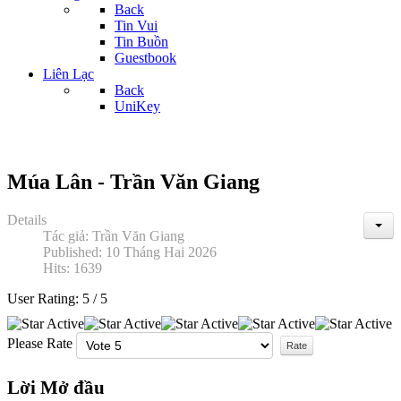
Back
Tin Vui
Tin Buồn
Guestbook
Liên Lạc
Back
UniKey
Múa Lân - Trần Văn Giang
Details
Tác giả:
Trần Văn Giang
Published: 10 Tháng Hai 2026
Hits: 1639
User Rating:
5
/
5
Please Rate
Lời Mở đầu