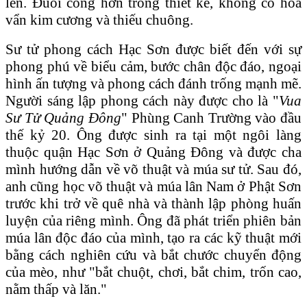
lên. Đuôi cong hơn trong thiết kế, không có hoa
vẩn kim cương và thiếu chuông.
Sư tử phong cách Hạc Sơn được biết đến với sự
phong phú về biểu cảm, bước chân độc đáo, ngoại
hình ấn tượng và phong cách đánh trống mạnh mẽ.
Người sáng lập phong cách này được cho là "
Vua
Sư Tử Quảng Đông
" Phùng Canh Trường vào đầu
thế kỷ 20. Ông được sinh ra tại một ngôi làng
thuộc quận Hạc Sơn ở Quảng Đông và được cha
mình hướng dẫn về võ thuật và múa sư tử. Sau đó,
anh cũng học võ thuật và múa lân Nam ở Phật Sơn
trước khi trở về quê nhà và thành lập phòng huấn
luyện của riêng mình. Ông đã phát triển phiên bản
múa lân độc đáo của mình, tạo ra các kỹ thuật mới
bằng cách nghiên cứu và bắt chước chuyển động
của mèo, như "bắt chuột, chơi, bắt chim, trốn cao,
nằm thấp và lăn."