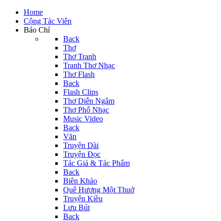
Home
Cộng Tác Viên
Báo Chí
Back
Thơ
Thơ Tranh
Tranh Thơ Nhạc
Thơ Flash
Back
Flash Clips
Thơ Diễn Ngâm
Thơ Phổ Nhạc
Music Video
Back
Văn
Truyện Dài
Truyện Đọc
Tác Giả & Tác Phẩm
Back
Biên Khảo
Quê Hương Một Thuở
Truyện Kiều
Lưu Bút
Back