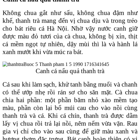
Không chua gắt như sấu, không chua đậm như
khế, thanh trà mang đến vị chua dịu và trong trẻo
cho bát riêu cá Hà Nội. Nhờ vậy nước canh giữ
được màu đỏ tươi của cà chua, không bị xỉn, thịt
cá mềm ngọt tự nhiên, dậy mùi thì là và hành lá
xanh mướt khi vừa múc ra bát.
Canh cá nấu quả thanh trà
Cá sau khi làm sạch, khử tanh bằng muối và chanh
có thể ướp nhẹ rồi rán sơ cho săn mặt. Cà chua
chia hai phần: một phần băm nhỏ xào mềm tạo
màu, phần còn lại bổ múi cau cho vào nồi cùng
thanh trà và cá. Khi cá chín, thanh trà được dằm
lấy vị chua rồi trả lại nồi, nêm nếm vừa vặn. Rau
gia vị chỉ cho vào sau cùng để giữ màu xanh và
hương thơm đặc trưng. Bát canh hoàn thiện có vị