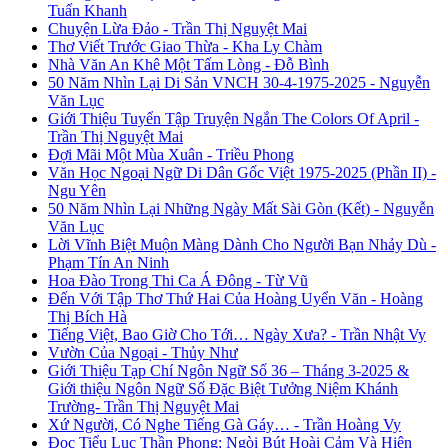
Tuấn Khanh
Chuyện Lừa Đảo - Trần Thị Nguyệt Mai
Thơ Viết Trước Giao Thừa - Kha Ly Chàm
Nhà Văn An Khê Một Tấm Lòng - Đỗ Bình
50 Năm Nhìn Lại Di Sản VNCH 30-4-1975-2025 - Nguyễn
Văn Lục
Giới Thiệu Tuyển Tập Truyện Ngắn The Colors Of April -
Trần Thị Nguyệt Mai
Đợi Mãi Một Mùa Xuân - Triều Phong
Văn Học Ngoại Ngữ Di Dân Gốc Việt 1975-2025 (Phần II) -
Ngu Yên
50 Năm Nhìn Lại Những Ngày Mất Sài Gòn (Kết) - Nguyễn
Văn Lục
Lời Vĩnh Biệt Muộn Màng Dành Cho Người Bạn Nhảy Dù -
Phạm Tín An Ninh
Hoa Đào Trong Thi Ca Á Đông - Từ Vũ
Đến Với Tập Thơ Thứ Hai Của Hoàng Uyển Văn - Hoàng
Thị Bích Hà
Tiếng Việt, Bao Giờ Cho Tới… Ngày Xưa? - Trần Nhật Vy
Vườn Của Ngoại - Thủy Như
Giới Thiệu Tạp Chí Ngôn Ngữ Số 36 – Tháng 3-2025 &
Giới thiệu Ngôn Ngữ Số Đặc Biệt Tưởng Niệm Khánh
Trường- Trần Thị Nguyệt Mai
Xứ Người, Có Nghe Tiếng Gà Gáy… - Trần Hoàng Vy
Đọc Tiểu Lục Thần Phong: Ngòi Bút Hoài Cảm Và Hiện