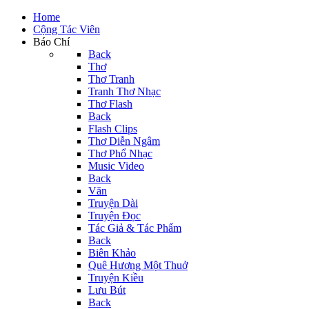
Home
Cộng Tác Viên
Báo Chí
Back
Thơ
Thơ Tranh
Tranh Thơ Nhạc
Thơ Flash
Back
Flash Clips
Thơ Diễn Ngâm
Thơ Phổ Nhạc
Music Video
Back
Văn
Truyện Dài
Truyện Đọc
Tác Giả & Tác Phẩm
Back
Biên Khảo
Quê Hương Một Thuở
Truyện Kiều
Lưu Bút
Back