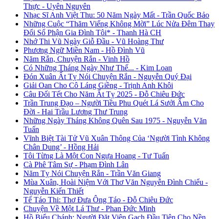
Thực - Uyên Nguyên
Nhạc Sĩ Anh Việt Thu: 50 Năm Ngày Mất - Trần Quốc Bảo
Những Cuộc “Thăm Viếng Không Mời” Lúc Nửa Đêm Thay
Đổi Số Phận Gia Đình Tôi* - Thanh Hà CH
Nhớ Thi Vũ Ngày Giỗ Đầu - Vũ Hoàng Thư
Phương Ngữ Miền Nam - Hồ Đình Vũ
Năm Rắn, Chuyện Rắn - Vinh Hồ
Có Những Tháng Ngày Như Thế... - Kim Loan
Đón Xuân Ất Tỵ Nói Chuyện Rắn - Nguyễn Quý Đại
Giải Oan Cho Cô Láng Giềng - Trịnh Anh Khôi
Câu Đối Tết Cho Năm Ất Tỵ 2025 - Đỗ Chiêu Đức
Trần Trung Đạo – Người Tiều Phu Quét Lá Sưởi Ấm Cho
Đời - Hai Trầu Lương Thư Trung
Những Ngày Tháng Không Quên Sau 1975 - Nguyễn Văn
Tuấn
Vĩnh Biệt Tài Tử Vũ Xuân Thông Của ‘Người Tình Không
Chân Dung’ - Hồng Hải
Tôi Từng Là Một Con Ngựa Hoang - Tư Tuấn
Cà Phê Tâm Sự - Phạm Đình Lân
Năm Tỵ Nói Chuyện Rắn - Trần Văn Giang
Mùa Xuân, Hoài Niệm Với Thơ Văn Nguyễn Đình Chiểu -
Nguyễn Kiến Thiết
Tế Táo Thi: Thơ Đưa Ông Táo - Đỗ Chiêu Đức
Chuyện Về Một Lá Thư - Phan Đức Minh
Hồ Biểu Chánh: Người Đặt Viên Gạch Đầu Tiên Cho Nền