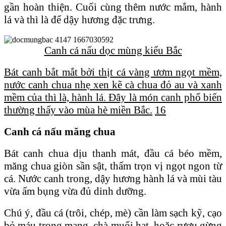
gần hoàn thiện. Cuối cùng thêm nước mắm, hành
lá và thì là để dậy hương đặc trưng.
Canh cá nấu dọc mùng kiểu Bắc
Bát canh bắt mắt bởi thịt cá vàng ươm ngọt mềm,
nước canh chua nhẹ xen kẽ cà chua đỏ au và xanh
mềm của thì là, hành lá. Đây là món canh phổ biến
thường thấy vào mùa hè miền Bắc.
16
Canh cá nấu măng chua
Bát canh chua dịu thanh mát, đầu cá béo mềm,
măng chua giòn sần sật, thấm trọn vị ngọt ngon từ
cá. Nước canh trong, dậy hương hành lá và mùi tàu
vừa ấm bụng vừa đủ dinh dưỡng.
Chú ý, đầu cá (trôi, chép, mè) cần làm sạch kỹ, cạo
bỏ máu trong mang, chà muối hạt, hoặc rượu gừng