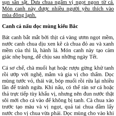
sụn sần sật. Dưa chua ngấm vị ngọt ngon từ cá.
Món canh này được nhiều người yêu thích vào
mùa đông lạnh.
Canh cá nấu dọc mùng kiểu Bắc
Bát canh bắt mắt bởi thịt cá vàng ươm ngọt mềm,
nước canh chua dịu xen kẽ cà chua đỏ au và xanh
mềm của thì là, hành lá. Món canh này tạo cảm
giác nhẹ bụng, dễ chịu sau những ngày Tết.
Cá sơ chế, chà muối hạt hoặc rượu gừng khử tanh
rồi ướp với nghệ, mắm và gia vị cho thấm. Dọc
mùng tước vỏ, thái vát, bóp muối rồi rửa lại nhiều
lần để tránh ngứa. Khi nấu, có thể rán sơ cá hoặc
thả trực tiếp tùy khẩu vị, nhưng nên đun nước thật
sôi mới cho cá vào để không bị tanh. Cà chua xào
trước tạo màu và vị ngọt, quả tai chua dầm lấy
nước cho vị chua vừa phải. Dọc mùng cho vào khi