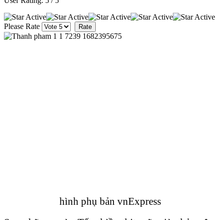
User Rating:
5
/
5
Please Rate
hình phụ bản vnExpress