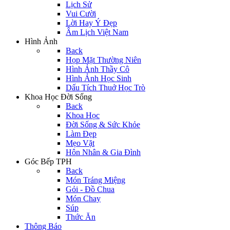
Lịch Sử
Vui Cười
Lời Hay Ý Đẹp
Âm Lịch Việt Nam
Hình Ảnh
Back
Họp Mặt Thường Niên
Hình Ảnh Thầy Cô
Hình Ảnh Học Sinh
Dấu Tích Thuở Học Trò
Khoa Học Đời Sống
Back
Khoa Học
Đời Sống & Sức Khỏe
Làm Đẹp
Mẹo Vặt
Hôn Nhân & Gia Đình
Góc Bếp TPH
Back
Món Tráng Miệng
Gỏi - Đồ Chua
Món Chay
Súp
Thức Ăn
Thông Báo