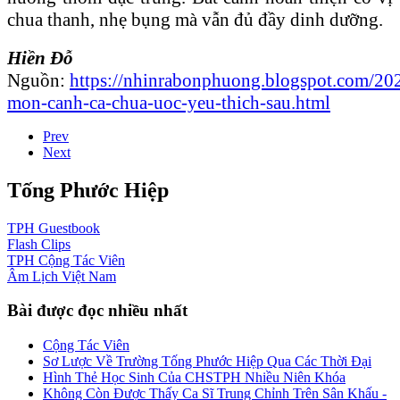
chua thanh, nhẹ bụng mà vẫn đủ đầy dinh dưỡng.
Hiền Đỗ
Nguồn:
https://nhinrabonphuong.blogspot.com/202
mon-canh-ca-chua-uoc-yeu-thich-sau.html
Prev
Next
Tống Phước Hiệp
TPH
Guestbook
Flash
Clips
TPH
Cộng Tác Viên
Âm Lịch
Việt Nam
Bài được đọc nhiều nhất
Cộng Tác Viên
Sơ Lược Về Trường Tống Phước Hiệp Qua Các Thời Đại
Hình Thẻ Học Sinh Của CHSTPH Nhiều Niên Khóa
Không Còn Được Thấy Ca Sĩ Trung Chỉnh Trên Sân Khấu -