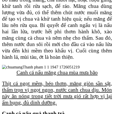
khử tanh rồi rửa sạch, để ráo. Măng chua dùng
lượng vừa đủ, có thể thêm chút nước muối măng
để tạo vị chua và khử tanh hiệu quả; nếu măng để
lâu nên rửa qua. Bí quyết để canh ngấu vị là nấu
hai lần lửa, trước hết phi thơm hành khô, xào
măng cùng cà chua và nêm nhẹ cho thấm. Sau đó,
thêm nước đun sôi rồi mới cho đầu cá vào nấu lửa
vừa đến khi mềm theo khẩu vị. Cuối cùng thêm
hành lá, mùi tàu, ớt là hoàn thiện.
Canh cá nấu măng chua mùa mưa bão
Thịt cá ngọt mềm, béo thơm, măng giòn sần sật,
thấm trọn vị ngọt ngon, nước canh chua dịu. Món
này ăn nóng trong tiết trời mưa gió rất hợp vị lại
ấm bụng, đủ dinh dưỡng.
Canh cá nấu quả thanh trà