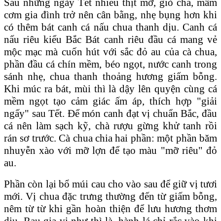
Sau những ngày Tết nhiều thịt mỡ, giò chả, mâm
cơm gia đình trở nên cân bằng, nhẹ bụng hơn khi
có thêm bát canh cá nấu chua thanh dịu. Canh cá
nấu riêu kiểu Bắc Bát canh riêu đầu cá mang vẻ
mộc mạc mà cuốn hút với sắc đỏ au của cà chua,
phần đầu cá chín mềm, béo ngọt, nước canh trong
sánh nhẹ, chua thanh thoảng hương giấm bỗng.
Khi múc ra bát, mùi thì là dậy lên quyện cùng cá
mềm ngọt tạo cảm giác ấm áp, thích hợp "giải
ngấy" sau Tết. Để món canh đạt vị chuẩn Bắc, đầu
cá nên làm sạch kỹ, chà rượu gừng khử tanh rồi
rán sơ trước. Cà chua chia hai phần: một phần băm
nhuyễn xào với mỡ lợn để tạo màu "mỡ riêu" đỏ
au.
Phần còn lại bổ múi cau cho vào sau để giữ vị tươi
mới. Vị chua đặc trưng thường đến từ giấm bỗng,
nêm từ từ khi gần hoàn thiện để lưu hương thơm
dịu. Rau gia vị như thì là, hành lá chỉ rắc vào khi