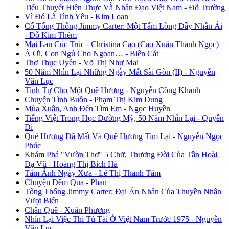
Tiểu Thuyết Hiện Thực Và Nhân Đạo Việt Nam - Đỗ Trường
Vì Đó Là Tình Yêu - Kim Loan
Cố Tổng Thống Jimmy Carter: Một Tấm Lòng Đầy Nhân Ái
- Đỗ Kim Thêm
Mai Lan Cúc Trúc - Christina Cao (Cao Xuân Thanh Ngọc)
À Ơi, Con Ngủ Cho Ngoan… - Biển Cát
Thơ Thục Uyên - Võ Thị Như Mai
50 Năm Nhìn Lại Những Ngày Mất Sài Gòn (II) - Nguyễn
Văn Lục
Tình Tự Cho Một Quê Hương - Nguyễn Công Khanh
Chuyện Tình Buồn - Phạm Thị Kim Dung
Mùa Xuân, Anh Đến Tìm Em - Ngọc Huyền
Tiếng Việt Trong Học Đường Mỹ, 50 Năm Nhìn Lại - Quyên
Di
Quê Hương Đã Mất Và Quê Hương Tìm Lại - Nguyễn Ngọc
Phúc
Khám Phá "Vườn Thơ" 5 Chữ, Thương Đời Của Tần Hoài
Dạ Vũ - Hoàng Thị Bích Hà
Tấm Ảnh Ngày Xưa - Lê Thị Thanh Tâm
Chuyện Đêm Qua - Phan
Tổng Thống Jimmy Carter: Đại Ân Nhân Của Thuyền Nhân
Vượt Biển
Chân Quê - Xuân Phương
Nhìn Lại Việc Thi Tú Tài Ở Việt Nam Trước 1975 - Nguyễn
Văn Lục