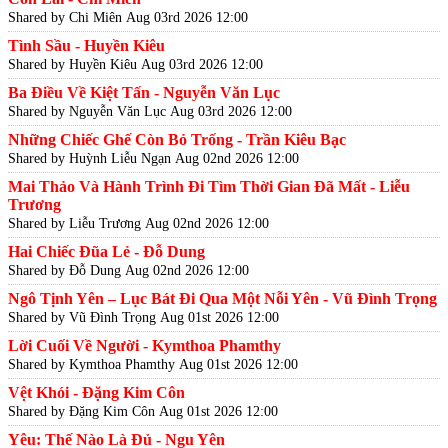
Shared by Chi Miên
Aug 03rd 2026 12:00
Tình Sầu - Huyền Kiêu
Shared by Huyền Kiêu
Aug 03rd 2026 12:00
Ba Điều Về Kiệt Tấn - Nguyễn Văn Lục
Shared by Nguyễn Văn Lục
Aug 03rd 2026 12:00
Những Chiếc Ghế Còn Bỏ Trống - Trần Kiêu Bạc
Shared by Huỳnh Liễu Ngạn
Aug 02nd 2026 12:00
Mai Thảo Và Hành Trình Đi Tìm Thời Gian Đã Mất - Liễu
Trương
Shared by Liễu Trương
Aug 02nd 2026 12:00
Hai Chiếc Đũa Lẻ - Đỗ Dung
Shared by Đỗ Dung
Aug 02nd 2026 12:00
Ngô Tịnh Yên – Lục Bát Đi Qua Một Nỗi Yên - Vũ Đình Trọng
Shared by Vũ Đình Trọng
Aug 01st 2026 12:00
Lời Cuối Về Người - Kymthoa Phamthy
Shared by Kymthoa Phamthy
Aug 01st 2026 12:00
Vệt Khói - Đặng Kim Côn
Shared by Đặng Kim Côn
Aug 01st 2026 12:00
Yêu: Thế Nào Là Đủ - Ngu Yên