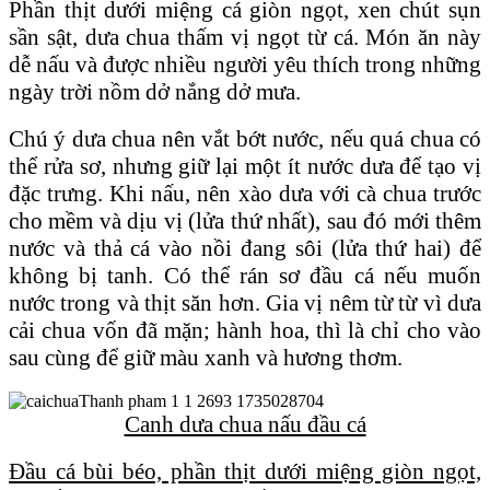
Phần thịt dưới miệng cá giòn ngọt, xen chút sụn
sần sật, dưa chua thấm vị ngọt từ cá. Món ăn này
dễ nấu và được nhiều người yêu thích trong những
ngày trời nồm dở nắng dở mưa.
Chú ý dưa chua nên vắt bớt nước, nếu quá chua có
thể rửa sơ, nhưng giữ lại một ít nước dưa để tạo vị
đặc trưng. Khi nấu, nên xào dưa với cà chua trước
cho mềm và dịu vị (lửa thứ nhất), sau đó mới thêm
nước và thả cá vào nồi đang sôi (lửa thứ hai) để
không bị tanh. Có thể rán sơ đầu cá nếu muốn
nước trong và thịt săn hơn. Gia vị nêm từ từ vì dưa
cải chua vốn đã mặn; hành hoa, thì là chỉ cho vào
sau cùng để giữ màu xanh và hương thơm.
Canh dưa chua nấu đầu cá
Đầu cá bùi béo, phần thịt dưới miệng giòn ngọt,