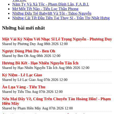
Năm Tỵ Và Xà Tộc - Phạm Đình Lân, F.A.B.I.
Mơ Một Tết Nào - Tiểu Lục Thần Phong
Những Đứa Trẻ Babylift Và Tôi - Tidoo Nguyễn
Những Cái Tết Đầu Tiên Tại Thụy Sĩ - Trần Thị Nhật Hưng
Những bài mới nhất
Một Vài Kỷ Niệm Với Nhạc Sĩ Lê Trọng Nguyễn - Phương Duy
Shared by Phương Duy
Aug 08th 2026 12:00
Ngược Dòng Phù Du - Ben Oh
Shared by Ben Oh
Aug 08th 2026 12:00
Hương Bồ Kết - Hạo Nhiên Nguyễn Tấn Ích
Shared by Hạo Nhiên Nguyễn Tấn Ích
Aug 08th 2026 12:00
Kỷ Niệm - Lê Lạc Giao
Shared by Lê Lạc Giao
Aug 07th 2026 12:00
Áo Lụa Vàng - Tiểu Thu
Shared by Tiểu Thu
Aug 07th 2026 12:00
Nếu Mai Đây Về, Cũng Trên Chuyến Tàu Hoàng Hôn! - Phạm
Hiền Mây
Shared by Phạm Hiền Mây
Aug 07th 2026 12:00