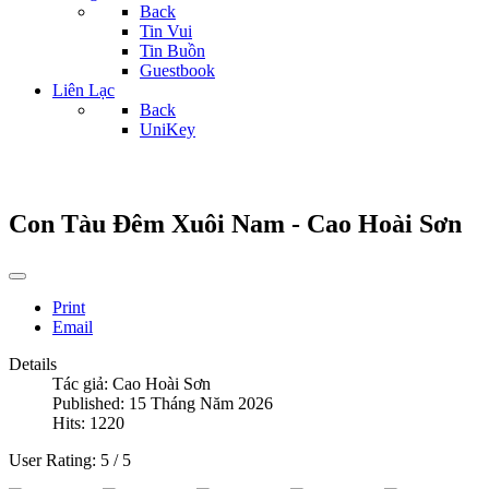
Back
Tin Vui
Tin Buồn
Guestbook
Liên Lạc
Back
UniKey
Con Tàu Đêm Xuôi Nam - Cao Hoài Sơn
Print
Email
Details
Tác giả:
Cao Hoài Sơn
Published: 15 Tháng Năm 2026
Hits: 1220
User Rating:
5
/
5