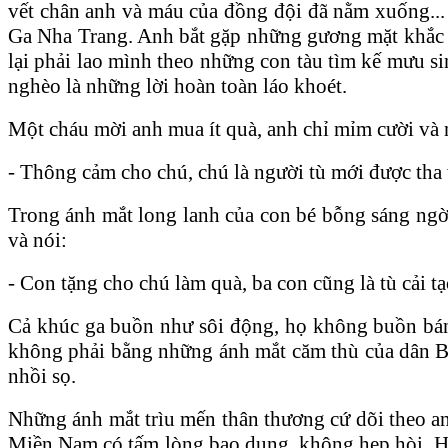
vết chân anh và máu của đồng đội đã nằm xuống...
Ga Nha Trang. Anh bắt gặp những gương mặt khắc khô
lại phải lao mình theo những con tàu tìm kế mưu sinh
nghèo là những lời hoàn toàn láo khoét.
Một cháu mời anh mua ít quà, anh chỉ mỉm cười và n
- Thông cảm cho chú, chú là người tù mới được tha vê
Trong ánh mắt long lanh của con bé bỗng sáng ngời, 
và nói:
- Con tặng cho chú làm quà, ba con cũng là tù cải 
Cả khúc ga buồn như sôi động, họ không buồn bán nữ
không phải bằng những ánh mắt căm thù của dân Bắc đ
nhồi sọ.
Những ánh mắt trìu mến thân thương cứ dõi theo a
Miền Nam có tấm lòng bao dung, không hẹp hòi. Họ 