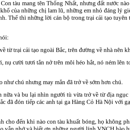
 Con tàu mang tên Thống Nhất, nhưng đất nước nào có t
̉ của những chị lam lũ, những em nhỏ đáng lý giờ
. Thế thì những lời cán bộ trong trại cải tạo tuyên
ói:
̀ từ trại cải tạo ngoài Bắc, trên đường về nhà nên k
nụ cười tươi tắn nở trên môi héo hắt, nó ném lên toa 
tạo như chú nhưng may mắn đã trở về sớm hơn chú.
a và bu lại nhìn người tù vừa trở về từ địa ngục
ã đón tiếp các anh tại ga Hàng Cỏ Hà Nội với gạch 
nh cho đến khi nào con tàu khuất bóng, họ không pha
vẫn nhớ và biết ơn những người lính VNCH hào hùn