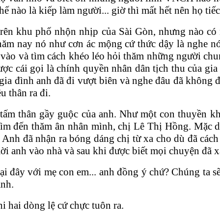
́ nào là kiếp làm người... giờ thì mất hết nên họ tiếc
trên khu phố nhộn nhịp của Sài Gòn, nhưng nào có
̀i năm nay nó như cơn ác mộng cứ thức dậy là nghe 
vào và tìm cách khéo léo hỏi thăm những người chun
 được cái gọi là chính quyền nhân dân tịch thu của g
đình anh đã đi vượt biên và nghe đâu đã không đến 
̀u thân ra đi.
hư tấm thân gầy guộc của anh. Như một con thuyền 
tìm đến thăm ân nhân mình, chị Lê Thị Hồng. Mặc dù
g. Anh đã nhận ra bóng dáng chị từ xa cho dù đã ca
̣ mời anh vào nhà và sau khi được biết mọi chuyện đã x
 lại đây với mẹ con em... anh đồng ý chứ? Chúng ta sẽ
anh.
i hai dòng lệ cứ chực tuôn ra.