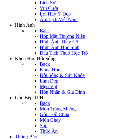
Lịch Sử
Vui Cười
Lời Hay Ý Đẹp
Âm Lịch Việt Nam
Hình Ảnh
Back
Họp Mặt Thường Niên
Hình Ảnh Thầy Cô
Hình Ảnh Học Sinh
Dấu Tích Thuở Học Trò
Khoa Học Đời Sống
Back
Khoa Học
Đời Sống & Sức Khỏe
Làm Đẹp
Mẹo Vặt
Hôn Nhân & Gia Đình
Góc Bếp TPH
Back
Món Tráng Miệng
Gỏi - Đồ Chua
Món Chay
Súp
Thức Ăn
Thông Báo