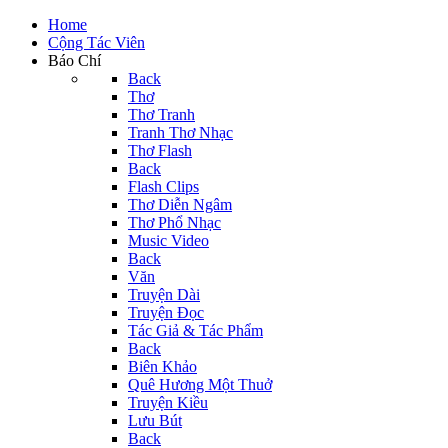
Home
Cộng Tác Viên
Báo Chí
Back
Thơ
Thơ Tranh
Tranh Thơ Nhạc
Thơ Flash
Back
Flash Clips
Thơ Diễn Ngâm
Thơ Phổ Nhạc
Music Video
Back
Văn
Truyện Dài
Truyện Đọc
Tác Giả & Tác Phẩm
Back
Biên Khảo
Quê Hương Một Thuở
Truyện Kiều
Lưu Bút
Back