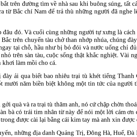
ắt trên đường tìm về nhà sau khi buông súng, tất cả 
ra từ Bắc chí Nam để trả thù những người đã nghe
i dập đâu đó. Và cuối cùng những người tự xưng là ca
a Bắc trên chuyến tàu chở than nhớp nhúa, chúng đà
ngay tại chỗ, hầu như bị bỏ đói và nước uống chỉ 
 nhỏ trên sàn tàu, cuộc sống thật khắc nghiệt. Và
n khơi làm mồi cho cá.
̣ đày ải qua biết bao nhiêu trại tù khét tiếng Tha
suốt mười năm biền biệt không một tin tức của người 
n gởi quà và ra trại tù thăm anh, nó cứ chập chờn t
n bà có trái tim nhân từ này để nói một lời cám ơn
i áo trong được cài lại bằng cái kim tay mà anh xin đư
yến, những địa danh Quảng Trị, Đông Hà, Huế, Đà Nẵ