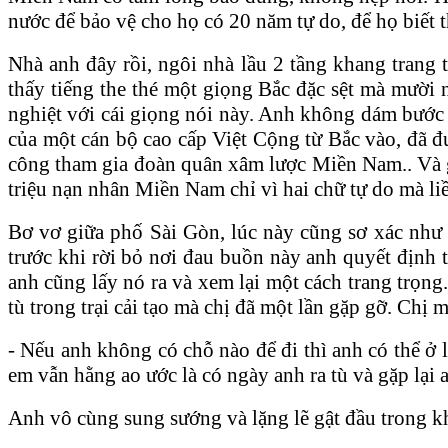
nước để bảo vệ cho họ có 20 năm tự do, để họ biết thê
Nhà anh đây rồi, ngôi nhà lầu 2 tầng khang trang 
thấy tiếng the thé một giọng Bắc đặc sệt mà mươ
nghiệt với cái giọng nói này. Anh không dám bước 
của một cán bộ cao cấp Việt Cộng từ Bắc vào, đã
công tham gia đoàn quân xâm lược Miền Nam.. Và gia 
triệu nạn nhân Miền Nam chỉ vì hai chữ tự do mà liê
Bơ vơ giữa phố Sài Gòn, lúc này cũng sơ xác n
trước khi rời bỏ nơi đau buồn này anh quyết định 
anh cũng lấy nó ra và xem lại một cách trang trọn
tù trong trại cải tạo mà chị đã một lần gặp gỡ. Chi
- Nếu anh không có chỗ nào để đi thì anh có thể ở
em vẫn hằng ao ước là có ngày anh ra tù và gặp lại 
Anh vô cùng sung sướng và lặng lẽ gật đầu trong kh