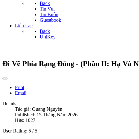
Back
Tin Vui
Tin Buồn
Guestbook
Liên Lạc
Back
UniKey
Đi Về Phía Rạng Đông - (Phần II: Hạ Và
Print
Email
Details
Tác giả:
Quang Nguyễn
Published: 15 Tháng Năm 2026
Hits: 1027
User Rating:
5
/
5