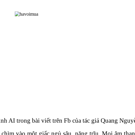
ình AI trong bài viết trên Fb của tác giả Quang Nguy
ìm vào một giấc ngủ sâu, nặng trĩu. Mọi âm thanh 