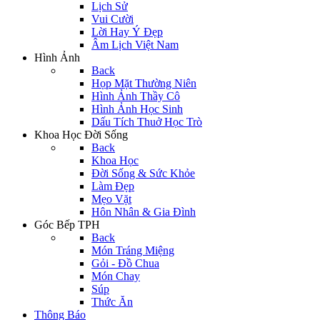
Lịch Sử
Vui Cười
Lời Hay Ý Đẹp
Âm Lịch Việt Nam
Hình Ảnh
Back
Họp Mặt Thường Niên
Hình Ảnh Thầy Cô
Hình Ảnh Học Sinh
Dấu Tích Thuở Học Trò
Khoa Học Đời Sống
Back
Khoa Học
Đời Sống & Sức Khỏe
Làm Đẹp
Mẹo Vặt
Hôn Nhân & Gia Đình
Góc Bếp TPH
Back
Món Tráng Miệng
Gỏi - Đồ Chua
Món Chay
Súp
Thức Ăn
Thông Báo