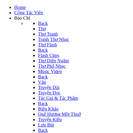
Home
Cộng Tác Viên
Báo Chí
Back
Thơ
Thơ Tranh
Tranh Thơ Nhạc
Thơ Flash
Back
Flash Clips
Thơ Diễn Ngâm
Thơ Phổ Nhạc
Music Video
Back
Văn
Truyện Dài
Truyện Đọc
Tác Giả & Tác Phẩm
Back
Biên Khảo
Quê Hương Một Thuở
Truyện Kiều
Lưu Bút
Back