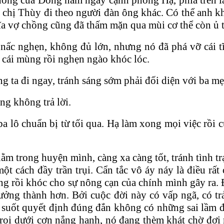
 chị Thùy đi theo người đàn ông khác. Có thể anh 
ĩa vợ chồng cũng đã thấm mặn qua mùi cơ thể còn ủ t
ự nấc nghẹn, không đủ lớn, nhưng nó đã phá vỡ cái 
 cái mùng rồi nghẹn ngào khóc lóc.
 ta đi ngay, tránh sáng sớm phải đối diện với ba mẹ
ng không trả lời.
 lô chuẩn bị từ tối qua. Hạ làm xong mọi việc rồi cù
m trong huyện mình, càng xa càng tốt, tránh tình tr
một cách đầy trần trụi. Cẩn tắc vô áy náy là điều r
ng rồi khóc cho sự nông cạn của chính mình gây ra.
ưởng thành hơn. Bởi cuộc đời này có vấp ngã, có tr
uốt quyết định đúng đắn không có những sai lầm đáng
 trọi dưới cơn nắng hanh, nó đang thèm khát chờ đợi