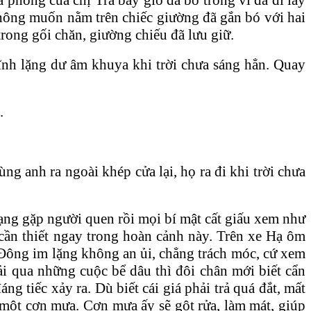
không muốn nằm trên chiếc giường đã gắn bó với hai
rong gối chăn, giường chiếu đã lưu giữ.
tĩnh lặng dư âm khuya khi trời chưa sáng hẳn. Quay
.
ng anh ra ngoài khép cửa lại, họ ra đi khi trời chưa
ạng gặp người quen rồi mọi bí mật cất giấu xem như
ất cần thiết ngay trong hoàn cảnh này. Trên xe Hạ ôm
 Đông im lặng không an ủi, chẳng trách móc, cứ xem
ải qua những cuộc bể dâu thì đôi chân mới biết cẩn
 tiếc xảy ra. Dù biết cái giá phải trả quá đắt, mất
 một cơn mưa. Cơn mưa ấy sẽ gột rửa, làm mát, giúp