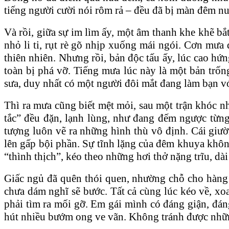
tiếng người cười nói rôm rả – đều đã bị màn đêm nu
​Và rồi, giữa sự im lìm ấy, một âm thanh khe khẽ bắ
nhỏ li ti, rụt rè gõ nhịp xuống mái ngói. Cơn mưa
thiên nhiên. Nhưng rồi, bản độc tấu ấy, lúc cao hứ
toàn bị phá vỡ. Tiếng mưa lúc này là một bản trố
sưa, duy nhất có một người đôi mắt đang làm bạn vớ
Thì ra mưa cũng biết mệt mỏi, sau một trận khóc nhè
tắc” đều đặn, lạnh lùng, như đang đếm ngược từng 
tượng luôn vẽ ra những hình thù vô định. Cái giư
lên gấp bội phần. Sự tĩnh lặng của đêm khuya khôn
“thình thịch”, kéo theo những hơi thở nặng trĩu, d
Giấc ngủ đã quên thói quen, nhường chỗ cho hàng 
chưa dám nghĩ sẽ bước. Tất cả cùng lúc kéo về, xo
phải tìm ra mối gỡ. Em gái mình có đáng giận, đá
hút nhiều bướm ong ve vãn. Không tránh được nhữn