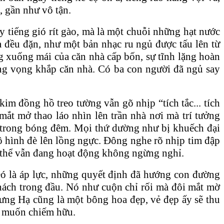
, gần như vô tận.
ay tiếng gió rít gào, mà là một chuỗi những hạt nước
à đều đặn, như một bản nhạc ru ngủ được tấu lên từ
ng xuống mái của căn nhà cấp bốn, sự tĩnh lặng hoàn
ang vọng khắp căn nhà. Có ba con người đã ngủ say
kim đồng hồ treo tường vẫn gõ nhịp “tích tắc... tích
mắt mở thao láo nhìn lên trần nhà nơi mà trí tưởng
n trong bóng đêm. Mọi thứ dường như bị khuếch đại
ô hình đè lên lồng ngực. Đông nghe rõ nhịp tim đập
cơ thể vẫn đang hoạt động không ngừng nghỉ.
Đó là áp lực, những quyết định đã hướng con đường
thách trong đầu. Nó như cuộn chỉ rối mà đôi mắt mờ
ưng Hạ cũng là một bông hoa đẹp, vẻ đẹp ấy sẽ thu
g muốn chiếm hữu.