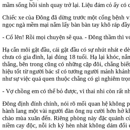
mầm sống hồi sinh quay trở lại. Liệu đám cỏ ấy có
Chiếc xe của Đông đã dừng trước một cổng bệnh việ
ngọc ngà mềm mại nắm lấy bàn bàn tay khô ráp đầy 
- Cố lên! Rồi mọi chuyện sẽ qua. - Đông thầm thì vớ
Hạ cắn môi gật đầu, cái gật đầu có sự nhút nhát e d
chưa có gia đình, lại đúng 18 tuổi. Hạ lại khóc, n
thẳng, bên trong cũng có những cặp đôi, chẳng biế
hiệu tốt từ người bác sĩ có tướng người mảnh khảnh
như sự việc quá quen thuộc chẳng có gì nghiêm trọ
- Vợ chồng em có thể bỏ được, vì thai nhi còn rất n
Đông định đính chính, nói rõ mối quan hệ không ph
hành lang một vài người đàn ông nụ cười hớn hở khi
chào mùa xuân đến. Riêng phòng này đặc quánh của
niềm cay độc, nỗi ích kỷ hèn nhát không dám đối diệ