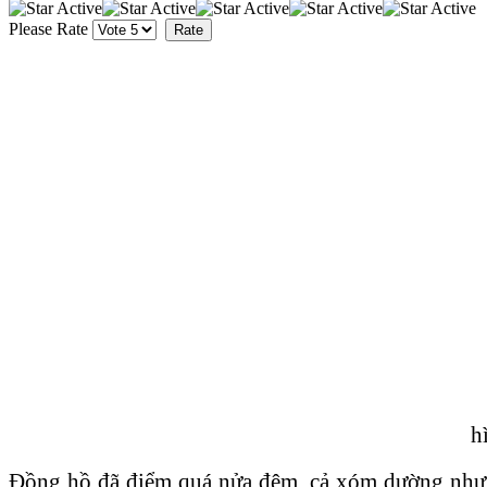
Please Rate
h
Đồng hồ đã điểm quá nửa đêm, cả xóm dường như ch