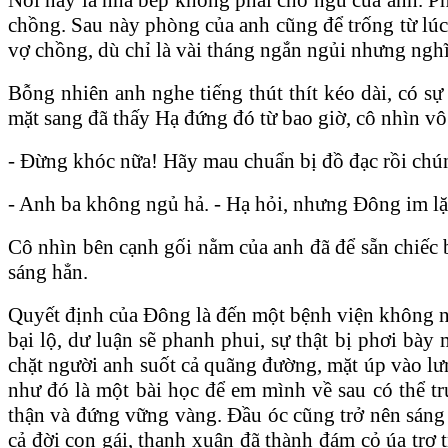
chồng. Sau này phòng của anh cũng để trống từ lúc
vợ chồng, dù chỉ là vài tháng ngắn ngủi nhưng ngh
Bỗng nhiên anh nghe tiếng thút thít kéo dài, có s
mặt sang đã thấy Hạ đứng đó từ bao giờ, cô nhìn vô
- Đừng khóc nữa! Hãy mau chuẩn bị đồ đạc rồi chúng
- Anh ba không ngủ hả. - Hạ hỏi, nhưng Đông im lặ
Cô nhìn bên cạnh gối nằm của anh đã để sẵn chiếc ba
sáng hẳn.
Quyết định của Đông là đến một bệnh viện không nằ
bại lộ, dư luận sẽ phanh phui, sự thật bị phơi bày 
chặt người anh suốt cả quãng đường, mặt úp vào lư
như đó là một bài học để em mình về sau có thể tr
thận và đứng vững vàng. Đầu óc cũng trở nên sáng s
cả đời con gái, thanh xuân đã thành đám cỏ úa trơ