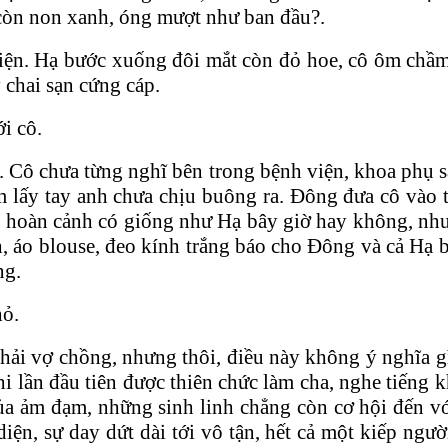
 còn non xanh, óng mượt như ban đầu?.
n. Hạ bước xuống đôi mắt còn đỏ hoe, cô ôm chầm lấ
chai sạn cứng cáp.
i cô.
è. Cô chưa từng nghĩ bên trong bệnh viện, khoa phụ sả
ắm lấy tay anh chưa chịu buông ra. Đông đưa cô vào
t hoàn cảnh có giống như Hạ bây giờ hay không, nh
, áo blouse, đeo kính trắng báo cho Đông và cả Hạ bi
ng.
hỏ.
ải vợ chồng, nhưng thôi, điều này không ý nghĩa gì.
 lần đầu tiên được thiên chức làm cha, nghe tiếng 
 ảm đạm, những sinh linh chẳng còn cơ hội đến với
n, sự day dứt dài tới vô tận, hết cả một kiếp người