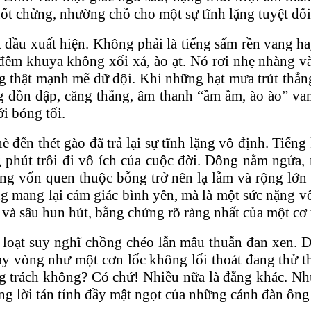
ốt chửng, nhường chỗ cho một sự tĩnh lặng tuyệt đối
t đầu xuất hiện. Không phải là tiếng sấm rền vang h
 đêm khuya không xối xả, ào ạt. Nó rơi nhẹ nhàng v
ng thật mạnh mẽ dữ dội. Khi những hạt mưa trút thẳ
ng dồn dập, căng thẳng, âm thanh “ầm ầm, ào ào” v
i bóng tối.
 đến thét gào đã trả lại sự tĩnh lặng vô định. Tiếng 
phút trôi đi vô ích của cuộc đời. Đông nằm ngửa, 
ờng vốn quen thuộc bỗng trở nên lạ lẫm và rộng lớ
g mang lại cảm giác bình yên, mà là một sức nặng v
ài và sâu hun hút, bằng chứng rõ ràng nhất của một 
loạt suy nghĩ chồng chéo lẫn mâu thuẫn đan xen. 
ay vòng như một cơn lốc không lối thoát đang thử 
ng trách không? Có chứ! Nhiều nữa là đằng khác. Nh
g lời tán tỉnh đầy mật ngọt của những cánh đàn ôn