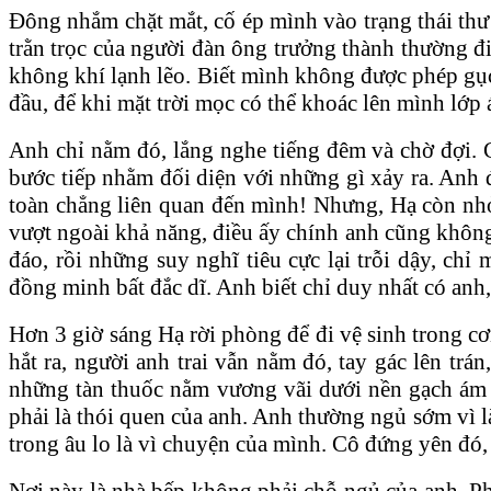
​Đông nhắm chặt mắt, cố ép mình vào trạng thái thư 
trằn trọc của người đàn ông trưởng thành thường đi 
không khí lạnh lẽo. Biết mình không được phép gục 
đầu, để khi mặt trời mọc có thể khoác lên mình lớp 
​Anh chỉ nằm đó, lắng nghe tiếng đêm và chờ đợi
bước tiếp nhằm đối diện với những gì xảy ra. Anh 
toàn chẳng liên quan đến mình! Nhưng, Hạ còn nhỏ 
vượt ngoài khả năng, điều ấy chính anh cũng không 
đáo, rồi những suy nghĩ tiêu cực lại trỗi dậy, ch
đồng minh bất đắc dĩ. Anh biết chỉ duy nhất có anh
Hơn 3 giờ sáng Hạ rời phòng để đi vệ sinh trong c
hắt ra, người anh trai vẫn nằm đó, tay gác lên trá
những tàn thuốc nằm vương vãi dưới nền gạch ám m
phải là thói quen của anh. Anh thường ngủ sớm vì l
trong âu lo là vì chuyện của mình. Cô đứng yên đó,
Nơi này là nhà bếp không phải chỗ ngủ của anh. Ph