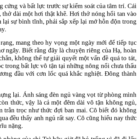
 cứng và bất lực trước sự kiểm soát của tâm trí. Cái
, thở dài một hơi thật khẽ. Hơi thở nóng hổi tan vào
lại sự bình tĩnh, phải sắp xếp lại mớ hỗn độn trong
ay.
rạng, mang theo hy vọng một ngày mới để tiếp tục
ơ ngây. Biết rằng đây là chuyện riêng của Hạ, hoàn
ắn, không thể tự giải quyết một vấn đề quá to tát,
c trong bất lực vô tận tại những nông nổi chưa thấu
 đương đầu với cơn lốc quá khắc nghiệt. Đông thành
khựng lại. Ánh sáng đèn ngủ vàng vọt từ phòng mình
h còn thức, vậy là cả một đêm dài vô tận không ngủ,
 trằn trọc như thức đợi ban mai. Cô biết đó không
qua đều thấy anh ngủ rất say. Cô cũng hiểu nay thức
rĩu nặng.
phòng của chị Trà bây giờ đã bỏ trống vì đã đi lấy