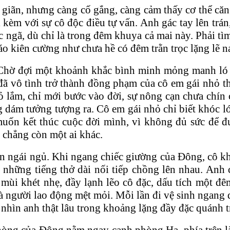
giãn, nhưng càng cố gắng, càng cảm thấy cơ thể căng
kèm với sự cô độc điều tự vấn. Anh gác tay lên trán
ngã, dù chỉ là trong đêm khuya cả mai này. Phải tìm 
áo kiên cường như chưa hề có đêm trằn trọc lặng lẽ n
. Chờ đợi một khoảnh khắc bình minh mỏng manh ló 
đã vô tình trở thành đồng phạm của cô em gái nhỏ th
lắm, chỉ mới bước vào đời, sự nông cạn chưa chín ch
dám tưởng tượng ra. Cô em gái nhỏ chỉ biết khóc ló
ỉ muốn kết thúc cuộc đời mình, vì không đủ sức để
, chẳng còn một ai khác.
ơn ngái ngủ. Khi ngang chiếc giường của Đông, cô 
n, những tiếng thở dài nối tiếp chồng lên nhau. An
ùi khét nhẹ, đầy lạnh lẽo cô đặc, dấu tích một đêm
à người lao động mệt mỏi. Mỗi lần đi vệ sinh ngang 
 nhìn anh thật lâu trong khoảng lặng đầy đặc quánh t
òng của Đông nằm ngay cạnh phòng Hạ, phía trên là 