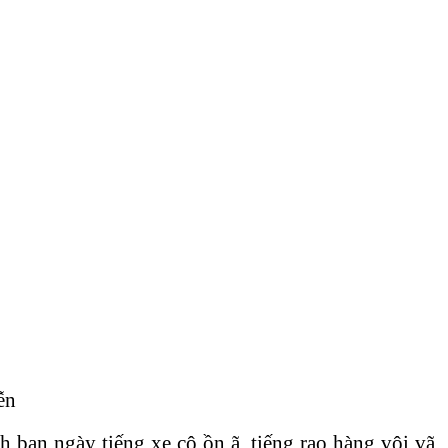
ễn
ban ngày tiếng xe cộ ồn ã, tiếng rao hàng vội vã,