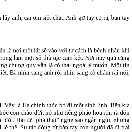
y anh, cái ôm siết chặt. Anh gỡ tay cô ra, bàn tay
n là nơi một lát sẽ vào với tư cách là bệnh nhân khi
 trong làm một số thủ tục cam kết. Nơi này quá căng
ưng chung quy vẫn là có thai ngoài ý muốn. Một tín
ết. Bà nhìn sang anh rồi nhìn sang cô chậm rãi nói,
 Vậy là Hạ chính thức bỏ đi một sinh linh. Bên kia
khóc con chào đời, nó như tiếng pháo hoa rộn rã đón
 đời. Hai từ “phá thai” nghe sao ngắn ngủi, nhưng
 lê thê. Sự tác động từ bàn tay con người đã đi trái