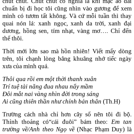
chút chút. Chút chút có nghĩa là khi mặc áo dài
chuẩn bị đi học tôi cũng nhìn vào gương để xem
mình có tươm tất không. Và cứ mỗi tuần thì thay
quai nón lá: xanh ngọc, xanh da trời, xanh đại
dương, hồng sen, tím nhạt, vàng mơ…. Chỉ đến
thế thôi.
Thời mới lớn sao mà hồn nhiên! Viết mấy dòng
trên, tôi chạnh lòng bâng khuâng nhớ tiếc ngày
xưa của mình quá.
Thôi qua rồi em một thời thanh xuân
Trí tuệ tài năng đua nhau nẩy mầm
Đôi mắt nai vàng nhìn đời trong sáng
Ai cũng thiên thần như chính bản thân
(Th.H)
Trường cách nhà chỉ hơn cây số nên tôi đi bộ.
Thỉnh thoảng có“cái đuôi” bám theo:
Em tan
trường về/Anh theo Ngọ về
(Nhạc Phạm Duy) là