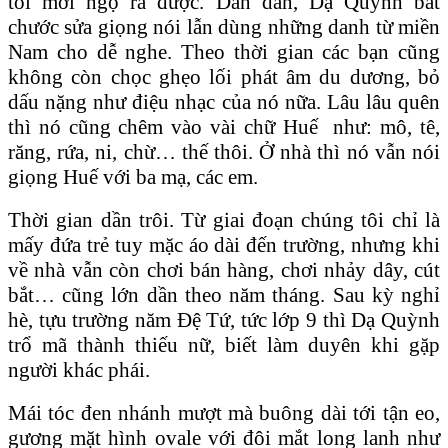
tôi mới ngộ ra được. Dần dần, Dạ Quỳnh bắt
chước sửa giọng nói lẫn dùng những danh từ miền
Nam cho dễ nghe. Theo thời gian các bạn cũng
không còn chọc ghẹo lối phát âm du dương, bỏ
dấu nặng như điệu nhạc của nó nữa. Lâu lâu quên
thì nó cũng chêm vào vài chữ Huế như: mô, tê,
răng, rứa, ni, chừ… thế thôi. Ở nhà thì nó vẫn nói
giọng Huế với ba mạ, các em.
Thời gian dần trôi. Từ giai đoạn chúng tôi chỉ là
mấy đứa trẻ tuy mặc áo dài đến trường, nhưng khi
về nhà vẫn còn chơi bán hàng, chơi nhảy dây, cút
bắt… cũng lớn dần theo năm tháng. Sau kỳ nghỉ
hè, tựu trường năm Đệ Tứ, tức lớp 9 thì Dạ Quỳnh
trổ mã thành thiếu nữ, biết làm duyên khi gặp
người khác phái.
Mái tóc đen nhánh mượt mà buông dài tới tận eo,
gương mặt hình ovale với đôi mắt long lanh như