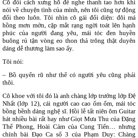
Cô đổi cách xưng hô để nghe thanh tao hơn khi
nói về chuyện tình của mình, nên tôi cũng tự động
đổi theo luôn. Tôi nhìn cô gái đối diện: đôi má
hồng mơn mởn, cặp mắt rạng ngời toát lên hạnh
phúc của người đang yêu, mái tóc đen huyền
buông rủ tận vòng eo thon thả trông thật duyên
dáng dễ thương làm sao ấy.
Tôi nói:
– Bồ quyến rũ như thế có người yêu cũng phải
thôi.
Cô khoe với tôi đó là anh chàng lớp trưởng lớp Đệ
Nhất (lớp 12), cái người cao cao ốm ốm, mái tóc
bồng bềnh dáng nghệ sĩ. Hồi lễ tất niên ôm Guitar
hát nhiều bài rất hay như Giọt Mưa Thu của Đặng
Thế Phong, Hoài Cảm của Cung Tiến… nhưng
chính bài Đạo Ca số 3 của Phạm Duy: Chàng