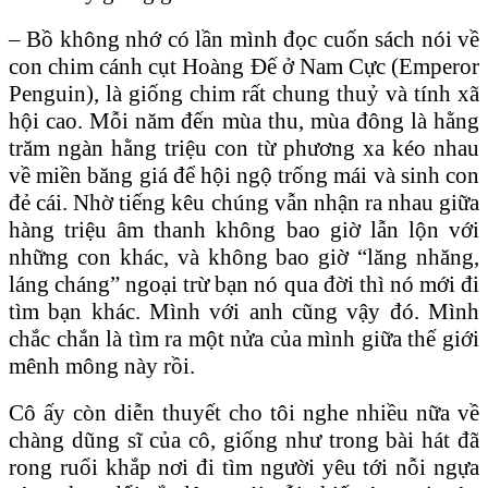
– Bồ không nhớ có lần mình đọc cuốn sách nói về
con chim cánh cụt Hoàng Đế ở Nam Cực (Emperor
Penguin), là giống chim rất chung thuỷ và tính xã
hội cao. Mỗi năm đến mùa thu, mùa đông là hằng
trăm ngàn hằng triệu con từ phương xa kéo nhau
về miền băng giá để hội ngộ trống mái và sinh con
đẻ cái. Nhờ tiếng kêu chúng vẫn nhận ra nhau giữa
hàng triệu âm thanh không bao giờ lẫn lộn với
những con khác, và không bao giờ “lăng nhăng,
láng cháng” ngoại trừ bạn nó qua đời thì nó mới đi
tìm bạn khác. Mình với anh cũng vậy đó. Mình
chắc chắn là tìm ra một nửa của mình giữa thế giới
mênh mông này rồi.
Cô ấy còn diễn thuyết cho tôi nghe nhiều nữa về
chàng dũng sĩ của cô, giống như trong bài hát đã
rong ruổi khắp nơi đi tìm người yêu tới nỗi ngựa