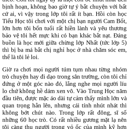
bịnh hoạn, không bao giờ tự ý bắt chuyện với bất
cứ ai, vì vậy trong lớp tôi rất ít bạn. Hồi còn học
Tiểu Học tôi chơi với một chị bạn người Cam Bốt,
lớn hơn tôi bốn tuổi rất hiền lành và yêu thương
bảo vệ tôi hết mực khi có bạn khác bắt nạt. Đáng
buồn là học mới giữa chừng lớp Nhất (tức lớp 5)
thì bị ba má bắt chị nghỉ học ở nhà chăm sóc em,
thế là tôi lẻ loi.
Giờ ra chơi mọi người túm tụm nhau từng nhóm
trò chuyện hay đi dạo trong sân trường, còn tôi chỉ
đứng ở một góc nào đó, lắng nghe mọi người líu
lo chứ không hề dám xen vô. Vào Trung Học năm
đầu tiên, được mặc áo dài tự cảm thấy mình lớn và
quan trọng hẳn lên, nhưng cái tính nhút nhát thì
không bớt chút nào. Trong lớp rất đông, sĩ số
những 60 học trò. Có rất nhiều gương mặt lạ nên
tôi càng thu người trong vỏ ốc của mình kỹ hơn