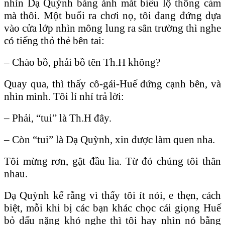
nhìn Dạ Quỳnh bằng ánh mắt biểu lộ thông cảm
mà thôi. Một buổi ra chơi nọ, tôi đang đứng dựa
vào cửa lớp nhìn mông lung ra sân trường thì nghe
có tiếng thỏ thẻ bên tai:
– Chào bồ, phải bồ tên Th.H không?
Quay qua, thì thấy cô-gái-Huế đứng cạnh bên, và
nhìn mình. Tôi lí nhí trả lời:
– Phải, “tui” là Th.H đây.
– Còn “tui” là Dạ Quỳnh, xin được làm quen nha.
Tôi mừng rơn, gật đầu lia. Từ đó chúng tôi thân
nhau.
Dạ Quỳnh kể rằng vì thấy tôi ít nói, e thẹn, cách
biệt, mỗi khi bị các bạn khác chọc cái giọng Huế
bỏ dấu nặng khó nghe thì tôi hay nhìn nó bằng