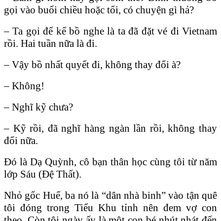
gọi vào buổi chiều hoặc tối, có chuyện gì hả?
– Ta gọi để kể bồ nghe là ta đã đặt vé đi Vietnam
rồi. Hai tuần nữa là đi.
– Vậy bồ nhất quyết đi, không thay đổi à?
– Không!
– Nghĩ kỹ chưa?
– Kỹ rồi, đã nghĩ hàng ngàn lần rồi, không thay
đổi nữa.
Đó là Dạ Quỳnh, cô bạn thân học cùng tôi từ năm
lớp Sáu (Đệ Thất).
Nhỏ gốc Huế, ba nó là “dân nhà binh” vào tận quê
tôi đóng trong Tiểu Khu tỉnh nên đem vợ con
theo. Còn tôi ngày ấy là một con bé nhút nhát đến