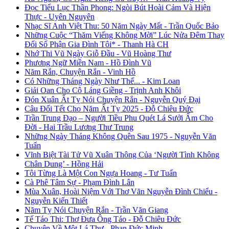
Đọc Tiểu Lục Thần Phong: Ngòi Bút Hoài Cảm Và Hiện
Thực - Uyên Nguyên
Nhạc Sĩ Anh Việt Thu: 50 Năm Ngày Mất - Trần Quốc Bảo
Những Cuộc “Thăm Viếng Không Mời” Lúc Nửa Đêm Thay
Đổi Số Phận Gia Đình Tôi* - Thanh Hà CH
Nhớ Thi Vũ Ngày Giỗ Đầu - Vũ Hoàng Thư
Phương Ngữ Miền Nam - Hồ Đình Vũ
Năm Rắn, Chuyện Rắn - Vinh Hồ
Có Những Tháng Ngày Như Thế... - Kim Loan
Giải Oan Cho Cô Láng Giềng - Trịnh Anh Khôi
Đón Xuân Ất Tỵ Nói Chuyện Rắn - Nguyễn Quý Đại
Câu Đối Tết Cho Năm Ất Tỵ 2025 - Đỗ Chiêu Đức
Trần Trung Đạo – Người Tiều Phu Quét Lá Sưởi Ấm Cho
Đời - Hai Trầu Lương Thư Trung
Những Ngày Tháng Không Quên Sau 1975 - Nguyễn Văn
Tuấn
Vĩnh Biệt Tài Tử Vũ Xuân Thông Của ‘Người Tình Không
Chân Dung’ - Hồng Hải
Tôi Từng Là Một Con Ngựa Hoang - Tư Tuấn
Cà Phê Tâm Sự - Phạm Đình Lân
Mùa Xuân, Hoài Niệm Với Thơ Văn Nguyễn Đình Chiểu -
Nguyễn Kiến Thiết
Năm Tỵ Nói Chuyện Rắn - Trần Văn Giang
Tế Táo Thi: Thơ Đưa Ông Táo - Đỗ Chiêu Đức
Chuyện Về Một Lá Thư - Phan Đức Minh