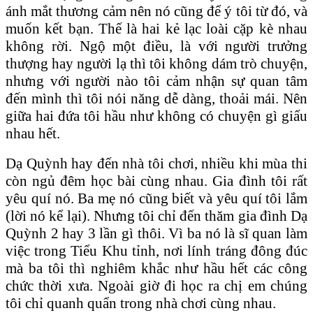
ánh mắt thương cảm nên nó cũng để ý tôi từ đó, và
muốn kết bạn. Thế là hai kẻ lạc loài cặp kè nhau
không rời. Ngộ một điều, là với người trưởng
thượng hay người lạ thì tôi không dám trò chuyện,
nhưng với người nào tôi cảm nhận sự quan tâm
đến mình thì tôi nói năng dễ dàng, thoải mái. Nên
giữa hai đứa tôi hầu như không có chuyện gì giấu
nhau hết.
Dạ Quỳnh hay đến nhà tôi chơi, nhiều khi mùa thi
còn ngủ đêm học bài cùng nhau. Gia đình tôi rất
yêu quí nó. Ba mẹ nó cũng biết và yêu quí tôi lắm
(lời nó kể lại). Nhưng tôi chỉ đến thăm gia đình Dạ
Quỳnh 2 hay 3 lần gì thôi. Vì ba nó là sĩ quan làm
việc trong Tiểu Khu tỉnh, nơi lính tráng đông đúc
mà ba tôi thì nghiêm khắc như hầu hết các công
chức thời xưa. Ngoài giờ đi học ra chị em chúng
tôi chỉ quanh quẩn trong nhà chơi cùng nhau.