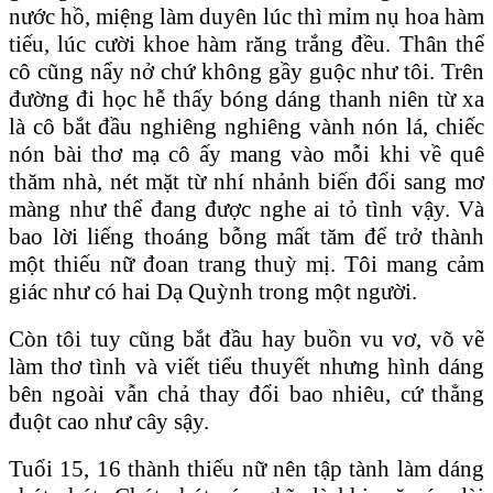
nước hồ, miệng làm duyên lúc thì mỉm nụ hoa hàm
tiếu, lúc cười khoe hàm răng trắng đều. Thân thể
cô cũng nẩy nở chứ không gầy guộc như tôi. Trên
đường đi học hễ thấy bóng dáng thanh niên từ xa
là cô bắt đầu nghiêng nghiêng vành nón lá, chiếc
nón bài thơ mạ cô ấy mang vào mỗi khi về quê
thăm nhà, nét mặt từ nhí nhảnh biến đổi sang mơ
màng như thể đang được nghe ai tỏ tình vậy. Và
bao lời liếng thoáng bỗng mất tăm để trở thành
một thiếu nữ đoan trang thuỳ mị. Tôi mang cảm
giác như có hai Dạ Quỳnh trong một người.
Còn tôi tuy cũng bắt đầu hay buồn vu vơ, võ vẽ
làm thơ tình và viết tiểu thuyết nhưng hình dáng
bên ngoài vẫn chả thay đổi bao nhiêu, cứ thẳng
đuột cao như cây sậy.
Tuổi 15, 16 thành thiếu nữ nên tập tành làm dáng