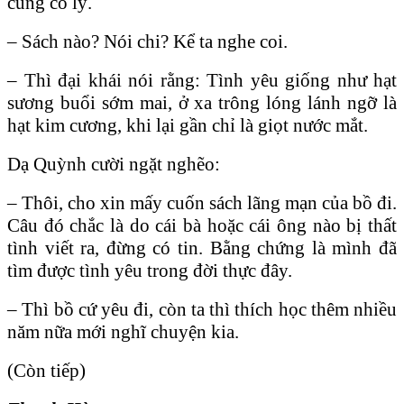
cũng có lý.
– Sách nào? Nói chi? Kể ta nghe coi.
– Thì đại khái nói rằng: Tình yêu giống như hạt
sương buổi sớm mai, ở xa trông lóng lánh ngỡ là
hạt kim cương, khi lại gần chỉ là giọt nước mắt.
Dạ Quỳnh cười ngặt nghẽo:
– Thôi, cho xin mấy cuốn sách lãng mạn của bồ đi.
Câu đó chắc là do cái bà hoặc cái ông nào bị thất
tình viết ra, đừng có tin. Bằng chứng là mình đã
tìm được tình yêu trong đời thực đây.
– Thì bồ cứ yêu đi, còn ta thì thích học thêm nhiều
năm nữa mới nghĩ chuyện kia.
(Còn tiếp)