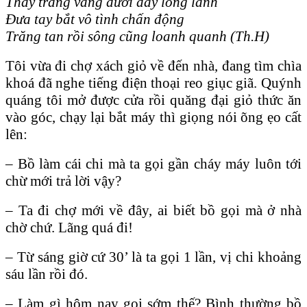
Thấy trăng vàng dưới đáy long lanh
Đưa tay bắt vô tình chấn động
Trăng tan rồi sông cũng loanh quanh (Th.H)
Tôi vừa đi chợ xách giỏ về đến nhà, đang tìm chìa
khoá đã nghe tiếng điện thoại reo giục giã. Quýnh
quáng tôi mở được cửa rồi quăng đại giỏ thức ăn
vào góc, chạy lại bắt máy thì giọng nói õng ẹo cất
lên:
– Bồ làm cái chi mà ta gọi gần cháy máy luôn tới
chừ mới trả lời vậy?
– Ta đi chợ mới về đây, ai biết bồ gọi mà ở nhà
chờ chứ. Lãng quá đi!
– Từ sáng giờ cứ 30’ là ta gọi 1 lần, vị chi khoảng
sáu lần rồi đó.
– Làm gì hôm nay gọi sớm thế? Bình thường bồ