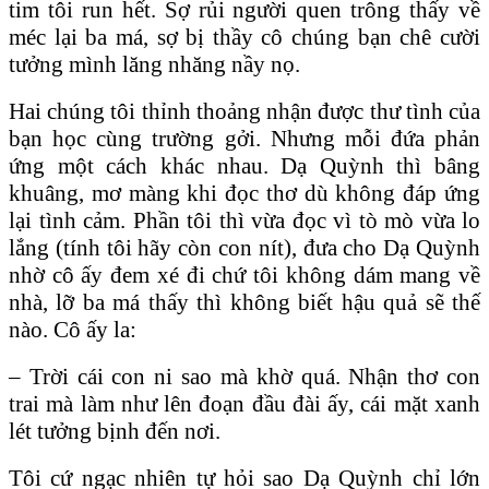
tim tôi run hết. Sợ rủi người quen trông thấy về
méc lại ba má, sợ bị thầy cô chúng bạn chê cười
tưởng mình lăng nhăng nầy nọ.
Hai chúng tôi thỉnh thoảng nhận được thư tình của
bạn học cùng trường gởi. Nhưng mỗi đứa phản
ứng một cách khác nhau. Dạ Quỳnh thì bâng
khuâng, mơ màng khi đọc thơ dù không đáp ứng
lại tình cảm. Phần tôi thì vừa đọc vì tò mò vừa lo
lắng (tính tôi hãy còn con nít), đưa cho Dạ Quỳnh
nhờ cô ấy đem xé đi chứ tôi không dám mang về
nhà, lỡ ba má thấy thì không biết hậu quả sẽ thế
nào. Cô ấy la:
– Trời cái con ni sao mà khờ quá. Nhận thơ con
trai mà làm như lên đoạn đầu đài ấy, cái mặt xanh
lét tưởng bịnh đến nơi.
Tôi cứ ngạc nhiên tự hỏi sao Dạ Quỳnh chỉ lớn