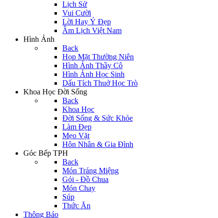
Lịch Sử
Vui Cười
Lời Hay Ý Đẹp
Âm Lịch Việt Nam
Hình Ảnh
Back
Họp Mặt Thường Niên
Hình Ảnh Thầy Cô
Hình Ảnh Học Sinh
Dấu Tích Thuở Học Trò
Khoa Học Đời Sống
Back
Khoa Học
Đời Sống & Sức Khỏe
Làm Đẹp
Mẹo Vặt
Hôn Nhân & Gia Đình
Góc Bếp TPH
Back
Món Tráng Miệng
Gỏi - Đồ Chua
Món Chay
Súp
Thức Ăn
Thông Báo