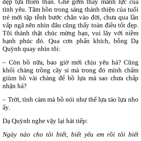
đẹp tựa thiên thần. Ghê gớm thay mãnh lực của
tình yêu. Tâm hồn trong sáng thánh thiện của tuổi
trẻ mới tập tễnh bước chân vào đời, chưa qua lần
vấp ngã nên nhìn đâu cũng thấy toàn điều tốt đẹp.
Tôi thành thật chúc mừng bạn, vui lây với niềm
hạnh phúc đó. Qua cơn phấn khích, bỗng Dạ
Quỳnh quay nhìn tôi:
– Còn bồ nữa, bao giờ mới chịu yêu hả? Cũng
khối chàng trồng cây si mà trong đó mình chấm
giùm bồ vài chàng để bồ lựa mà sao chưa chấp
nhận hả?
– Trời, tình cảm mà bồ nói như thể lựa táo lựa nho
ấy.
Dạ Quỳnh nghe vậy lại hát tiếp:
Ngày nào cho tôi biết, biết yêu em rồi tôi biết