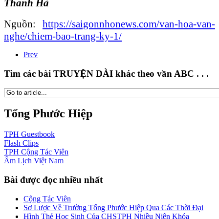
Thanh Hà
Nguồn:
https://saigonnhonews.com/van-hoa-van-
nghe/chiem-bao-trang-ky-1/
Prev
Tìm các bài TRUYỆN DÀI khác theo vần ABC . . .
Tống Phước Hiệp
TPH
Guestbook
Flash
Clips
TPH
Cộng Tác Viên
Âm Lịch
Việt Nam
Bài được đọc nhiều nhất
Cộng Tác Viên
Sơ Lược Về Trường Tống Phước Hiệp Qua Các Thời Đại
Hình Thẻ Học Sinh Của CHSTPH Nhiều Niên Khóa