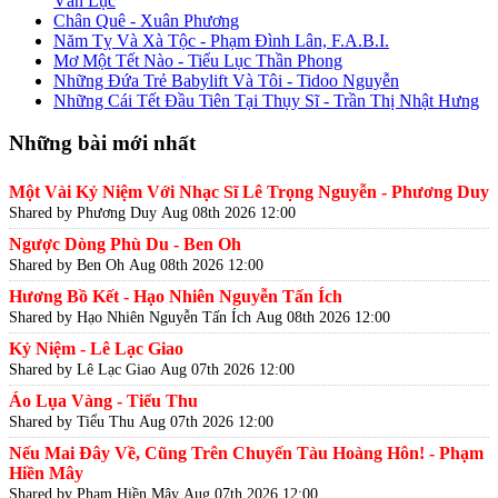
Văn Lục
Chân Quê - Xuân Phương
Năm Tỵ Và Xà Tộc - Phạm Đình Lân, F.A.B.I.
Mơ Một Tết Nào - Tiểu Lục Thần Phong
Những Đứa Trẻ Babylift Và Tôi - Tidoo Nguyễn
Những Cái Tết Đầu Tiên Tại Thụy Sĩ - Trần Thị Nhật Hưng
Những bài mới nhất
Một Vài Kỷ Niệm Với Nhạc Sĩ Lê Trọng Nguyễn - Phương Duy
Shared by Phương Duy
Aug 08th 2026 12:00
Ngược Dòng Phù Du - Ben Oh
Shared by Ben Oh
Aug 08th 2026 12:00
Hương Bồ Kết - Hạo Nhiên Nguyễn Tấn Ích
Shared by Hạo Nhiên Nguyễn Tấn Ích
Aug 08th 2026 12:00
Kỷ Niệm - Lê Lạc Giao
Shared by Lê Lạc Giao
Aug 07th 2026 12:00
Áo Lụa Vàng - Tiểu Thu
Shared by Tiểu Thu
Aug 07th 2026 12:00
Nếu Mai Đây Về, Cũng Trên Chuyến Tàu Hoàng Hôn! - Phạm
Hiền Mây
Shared by Phạm Hiền Mây
Aug 07th 2026 12:00