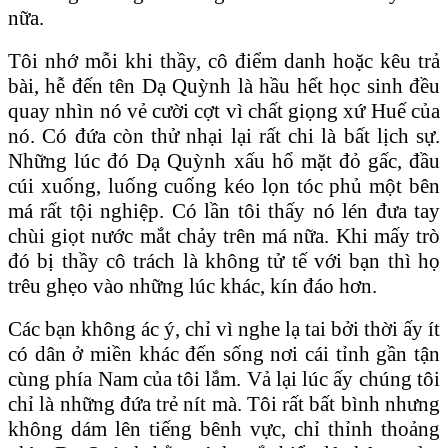
nữa.
Tôi nhớ mỗi khi thầy, cô điểm danh hoặc kêu trả
bài, hễ đến tên Dạ Quỳnh là hầu hết học sinh đều
quay nhìn nó vẻ cười cợt vì chất giọng xứ Huế của
nó. Có đứa còn thử nhại lại rất chi là bất lịch sự.
Những lúc đó Dạ Quỳnh xấu hổ mặt đỏ gấc, đầu
cúi xuống, luống cuống kéo lọn tóc phủ một bên
má rất tội nghiệp. Có lần tôi thấy nó lén đưa tay
chùi giọt nước mắt chảy trên má nữa. Khi mấy trò
đó bị thầy cô trách là không tử tế với bạn thì họ
trêu ghẹo vào những lúc khác, kín đáo hơn.
Các bạn không ác ý, chỉ vì nghe lạ tai bởi thời ấy ít
có dân ở miền khác đến sống nơi cái tỉnh gần tận
cùng phía Nam của tôi lắm. Vả lại lúc ấy chúng tôi
chỉ là những đứa trẻ nít mà. Tôi rất bất bình nhưng
không dám lên tiếng bênh vực, chỉ thỉnh thoảng