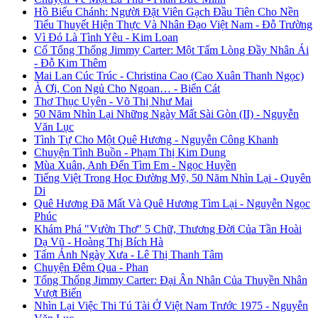
Hồ Biểu Chánh: Người Đặt Viên Gạch Đầu Tiên Cho Nền
Tiểu Thuyết Hiện Thực Và Nhân Đạo Việt Nam - Đỗ Trường
Vì Đó Là Tình Yêu - Kim Loan
Cố Tổng Thống Jimmy Carter: Một Tấm Lòng Đầy Nhân Ái
- Đỗ Kim Thêm
Mai Lan Cúc Trúc - Christina Cao (Cao Xuân Thanh Ngọc)
À Ơi, Con Ngủ Cho Ngoan… - Biển Cát
Thơ Thục Uyên - Võ Thị Như Mai
50 Năm Nhìn Lại Những Ngày Mất Sài Gòn (II) - Nguyễn
Văn Lục
Tình Tự Cho Một Quê Hương - Nguyễn Công Khanh
Chuyện Tình Buồn - Phạm Thị Kim Dung
Mùa Xuân, Anh Đến Tìm Em - Ngọc Huyền
Tiếng Việt Trong Học Đường Mỹ, 50 Năm Nhìn Lại - Quyên
Di
Quê Hương Đã Mất Và Quê Hương Tìm Lại - Nguyễn Ngọc
Phúc
Khám Phá "Vườn Thơ" 5 Chữ, Thương Đời Của Tần Hoài
Dạ Vũ - Hoàng Thị Bích Hà
Tấm Ảnh Ngày Xưa - Lê Thị Thanh Tâm
Chuyện Đêm Qua - Phan
Tổng Thống Jimmy Carter: Đại Ân Nhân Của Thuyền Nhân
Vượt Biển
Nhìn Lại Việc Thi Tú Tài Ở Việt Nam Trước 1975 - Nguyễn