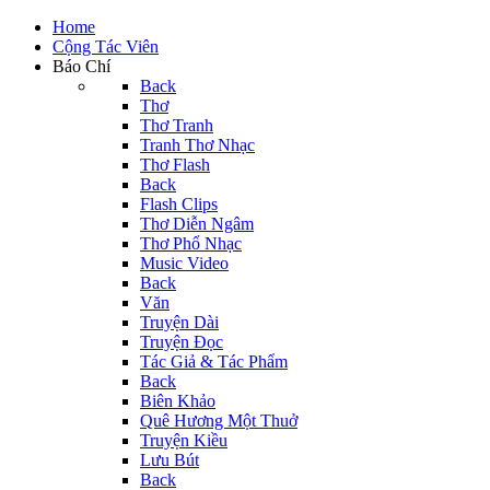
Home
Cộng Tác Viên
Báo Chí
Back
Thơ
Thơ Tranh
Tranh Thơ Nhạc
Thơ Flash
Back
Flash Clips
Thơ Diễn Ngâm
Thơ Phổ Nhạc
Music Video
Back
Văn
Truyện Dài
Truyện Đọc
Tác Giả & Tác Phẩm
Back
Biên Khảo
Quê Hương Một Thuở
Truyện Kiều
Lưu Bút
Back