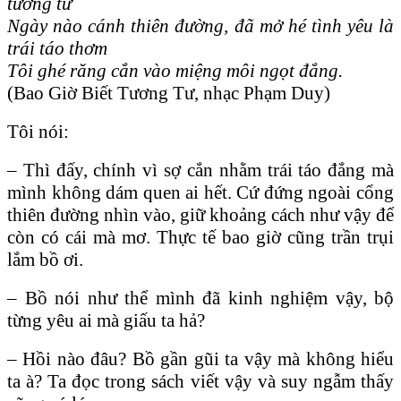
tương tư
Ngày nào cánh thiên đường, đã mở hé tình yêu là
trái táo thơm
Tôi ghé răng cắn vào miệng môi ngọt đắng.
(Bao Giờ Biết Tương Tư, nhạc Phạm Duy)
Tôi nói:
– Thì đấy, chính vì sợ cắn nhằm trái táo đắng mà
mình không dám quen ai hết. Cứ đứng ngoài cổng
thiên đường nhìn vào, giữ khoảng cách như vậy để
còn có cái mà mơ. Thực tế bao giờ cũng trần trụi
lắm bồ ơi.
– Bồ nói như thể mình đã kinh nghiệm vậy, bộ
từng yêu ai mà giấu ta hả?
– Hồi nào đâu? Bồ gần gũi ta vậy mà không hiểu
ta à? Ta đọc trong sách viết vậy và suy ngẫm thấy