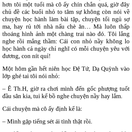
hơn tôi một tuổi mà cô ấy chín chắn quá, giờ đây
chủ đề các buổi nhỏ to tâm sự không còn nói về
chuyện học hành làm bài tập, chuyện tối ngủ sợ
ma, hay rủ tới nhà nấu chè ăn… Mà luôn thấp
thoáng hình ảnh một chàng trai nào đó. Tôi lắng
nghe rồi mắng thầm: Cái con nhỏ nầy không lo
học hành cả ngày chỉ nghĩ có mỗi chuyện yêu với
đương, con nít quỉ!
Một hôm gần hết niên học Đệ Tứ, Dạ Quỳnh vào
lớp ghé tai tôi nói nhỏ:
– Ê Th.H, giờ ra chơi mình đến gốc phượng tuốt
đầu sân kia, tui kể bồ nghe chuyện nầy hay lắm.
Cái chuyện mà cô ấy định kể là:
– Mình gặp tiếng sét ái tình thật rồi.