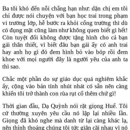
Ba tôi khó đến nỗi chẳng hạn như: dặn chị em tôi
chỉ được nói chuyện với bạn học trai trong phạm
vi trường lớp, hễ bước ra khỏi cổng trường thì dù
có đụng mặt cũng làm như không quen biết gì hết!
Còn tuyệt đối không được tặng hình cho cả bạn
gái thân thiết, vì biết đâu bạn gái ấy có anh trai
hay anh họ gì đó đem hình bỏ vào bóp rồi đem
khoe với mọi người đây là người yêu của anh ta
thì sao.
Chắc một phần do sự giáo dục quá nghiêm khắc
ấy, cộng vào bản tính nhút nhát có sẵn nên càng
khiến tôi trở thành con rùa rụt cổ thêm chứ gì!
Thời gian đầu, Dạ Quỳnh nói rặt giọng Huế. Tôi
cứ thường xuyên yêu cầu nó lập lại nhiều lần.
Giọng đã khó nghe mà danh từ lại càng khác lạ,
nên thỉnh thoảng chúng tôi tức giận cãi nhau vì nó