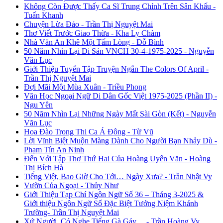
Không Còn Được Thấy Ca Sĩ Trung Chỉnh Trên Sân Khấu -
Tuấn Khanh
Chuyện Lừa Đảo - Trần Thị Nguyệt Mai
Thơ Viết Trước Giao Thừa - Kha Ly Chàm
Nhà Văn An Khê Một Tấm Lòng - Đỗ Bình
50 Năm Nhìn Lại Di Sản VNCH 30-4-1975-2025 - Nguyễn
Văn Lục
Giới Thiệu Tuyển Tập Truyện Ngắn The Colors Of April -
Trần Thị Nguyệt Mai
Đợi Mãi Một Mùa Xuân - Triều Phong
Văn Học Ngoại Ngữ Di Dân Gốc Việt 1975-2025 (Phần II) -
Ngu Yên
50 Năm Nhìn Lại Những Ngày Mất Sài Gòn (Kết) - Nguyễn
Văn Lục
Hoa Đào Trong Thi Ca Á Đông - Từ Vũ
Lời Vĩnh Biệt Muộn Màng Dành Cho Người Bạn Nhảy Dù -
Phạm Tín An Ninh
Đến Với Tập Thơ Thứ Hai Của Hoàng Uyển Văn - Hoàng
Thị Bích Hà
Tiếng Việt, Bao Giờ Cho Tới… Ngày Xưa? - Trần Nhật Vy
Vườn Của Ngoại - Thủy Như
Giới Thiệu Tạp Chí Ngôn Ngữ Số 36 – Tháng 3-2025 &
Giới thiệu Ngôn Ngữ Số Đặc Biệt Tưởng Niệm Khánh
Trường- Trần Thị Nguyệt Mai
Xứ Người, Có Nghe Tiếng Gà Gáy… - Trần Hoàng Vy