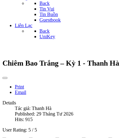
Back
Tin Vui
Tin Buồn
Guestbook
Liên Lạc
Back
UniKey
Chiêm Bao Trắng – Kỳ 1 - Thanh Hà
Print
Email
Details
Tác giả:
Thanh Hà
Published: 29 Tháng Tư 2026
Hits: 915
User Rating:
5
/
5