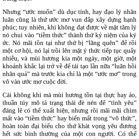
Nhưng “ước muốn” dù dục tính, hay đạo lý nhân
luân cũng là thứ ước mơ vun đắp xây dựng hạnh
phúc; tuy nhiên, khi không đạt được về mặt tâm lý
nó chui vào “tiềm thức” thành thứ kỷ niệm của ký
ức. Nó mãi tồn tại như thứ bị “lãng quên” để rồi
một cơ hội, nó lại trồi lên mặt ý thức tiếp tục quấy
nhiễu, và mùi hương kia một ngày, một giờ, một
khoảnh khắc lại trở về để tái tạo lần nữa “luân hồi
nhân quả” mà trước kia chỉ là một “ước mơ” trong
vô vàn ước mơ cuộc đời.
Cái không khí mà mùi hương tồn tại thực hay ảo,
thuần túy mô tả trạng thái đè nén để “tình yêu”
đáng lẽ có thể xuất hiện, nhưng rồi mãi mãi chìm
mất vào “tiềm thức” hay biến mất trong “vô thức”,
hoàn toàn đại biểu cho thứ khát vọng yêu đương
hết sức bình thường của một con người. Có thể