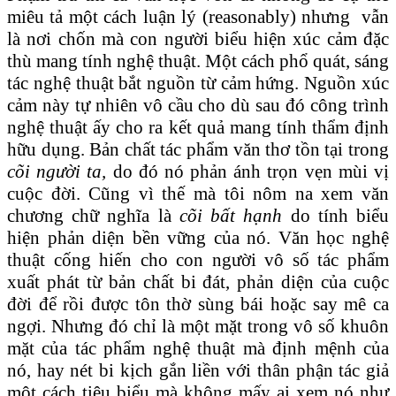
miêu tả một cách luận lý (reasonably) nhưng vẫn
là nơi chốn mà con người biểu hiện xúc cảm đặc
thù mang tính nghệ thuật. Một cách phổ quát, sáng
tác nghệ thuật bắt nguồn từ cảm hứng. Nguồn xúc
cảm này tự nhiên vô cầu cho dù sau đó công trình
nghệ thuật ấy cho ra kết quả mang tính thẩm định
hữu dụng. Bản chất tác phẩm văn thơ tồn tại trong
cõi người ta
,
do đó nó phản ánh trọn vẹn mùi vị
cuộc đời. Cũng vì thế mà tôi nôm na xem văn
chương chữ nghĩa là
cõi bất hạnh
do tính biểu
hiện phản diện bền vững của nó. Văn học nghệ
thuật cống hiến cho con người vô số tác phẩm
xuất phát từ bản chất bi đát, phản diện của cuộc
đời để rồi được tôn thờ sùng bái hoặc say mê ca
ngợi. Nhưng đó chỉ là một mặt trong vô số khuôn
mặt của tác phẩm nghệ thuật mà định mệnh của
nó, hay nét bi kịch gắn liền với thân phận tác giả
một cách tiêu biểu mà không mấy ai xem nó như