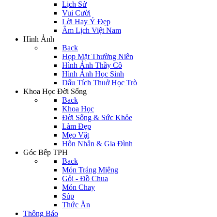
Lịch Sử
Vui Cười
Lời Hay Ý Đẹp
Âm Lịch Việt Nam
Hình Ảnh
Back
Họp Mặt Thường Niên
Hình Ảnh Thầy Cô
Hình Ảnh Học Sinh
Dấu Tích Thuở Học Trò
Khoa Học Đời Sống
Back
Khoa Học
Đời Sống & Sức Khỏe
Làm Đẹp
Mẹo Vặt
Hôn Nhân & Gia Đình
Góc Bếp TPH
Back
Món Tráng Miệng
Gỏi - Đồ Chua
Món Chay
Súp
Thức Ăn
Thông Báo