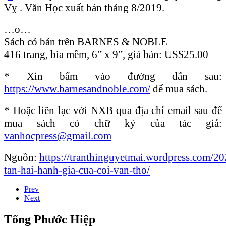
Vỵ . Văn Học xuất bản tháng 8/2019.
…o…
Sách có bán trên BARNES & NOBLE
416 trang, bìa mềm, 6” x 9”, giá bán: US$25.00
* Xin bấm vào đường dẫn sau:
https://www.barnesandnoble.com/
để mua sách.
* Hoặc liên lạc với NXB qua địa chỉ email sau để
mua sách có chữ ký của tác giả:
vanhocpress@gmail.com
Nguồn:
https://tranthinguyetmai.wordpress.com/2
tan-hai-hanh-gia-cua-coi-van-tho/
Prev
Next
Tống Phước Hiệp