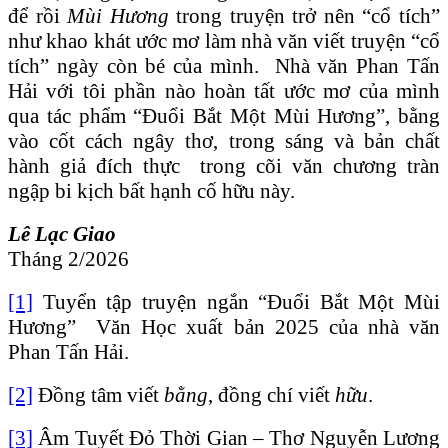
để rồi
Mùi Hương
trong truyện trở nên “cổ tích”
như khao khát ước mơ làm nhà văn viết truyện “cổ
tích” ngày còn bé của mình. Nhà văn Phan Tấn
Hải với tôi phần nào hoàn tất ước mơ của mình
qua tác phẩm “Đuổi
Bắt Một Mùi H
ương”, bằng
vào cốt cách ngây thơ, trong sáng và bản chất
hành giả đích thực trong cõi văn chương tràn
ngập bi kịch bất hạnh cố hữu này.
Lê Lạc Giao
Tháng 2/2026
[1]
Tuyển tập truyện ngắn “Đuổi Bắt Một Mùi
Hương” Văn Học xuất bản 2025 của nhà văn
Phan Tấn Hải.
[2]
Đồng tâm viết
bằng
, đồng chí viết
hữu
.
[3]
Âm Tuyết Đỏ Thời Gian – Thơ Nguyễn Lương