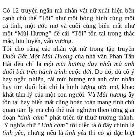
Có 12 truyện ngắn mà nhân vật nữ xuất hiện bên
cạnh chủ thể “Tôi” như một bóng hình cùng một
cá tính, một ước mơ và cuối cùng biến mất như
một “Mùi Hương” để cái “Tôi” tồn tại trong thắc
mắc, lưu luyến, vấn vương.
Tôi cho rằng các nhân vật nữ trong tập truyện
Đuổi Bắt Một Mùi Hương
của nhà văn Phan Tấn
Hải đều chỉ là
một mùi hương
duy nhất
mà anh
đuổi bắt trên hành trình cuộc đời
. Do đó, dù cố ý
hay ngẫu nhiên, cái mùi hương mà anh cảm nhận
hay tìm đuổi bắt chỉ là hình tượng ước mơ, khao
khát tâm lý của một con người. Và
Mùi hương
ấy
tồn tại hay biến mất cũng hoàn toàn mang tính chủ
quan tâm lý mà chủ thể trải nghiệm theo từng giai
đoạn “
tình cảm
”
phát triển từ thuở trưởng thành.
Ý nghĩa chữ “
Tình cảm”
tôi diễn tả ở đây chính là
tình yêu
, nhưng nếu là
tình yêu
thì có gì đặc biệt