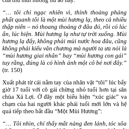
“…
tôi chỉ ngạc nhiên vì, thỉnh thoảng phảng
phất quanh tôi là một mùi hương lạ, theo cả nhiều
thập niên – nó thoang thoảng ở đâu đó, rồi có lúc
ẩn, lúc hiện. Mùi hương lạ như tự trời xuống. Mùi
hương lạ đấy, không phải mùi nước hoa đâu, cũng
không phải kiểu văn chương mà người ta ưa nói là
“mùi hương giai nhân” hay “mùi hương con gái”
tuy rằng, đúng là có hình ảnh một cô bé nơi đây.
”
(tr. 150)
Xuất phát từ cái nắm tay của nhân vật “tôi” lúc bấy
giờ 17 tuổi với cô gái chừng nhỏ tuổi hơn tại sân
chùa Xá Lợi. Ở đây một biểu hiện “xúc giác” va
chạm của hai người khác phái tuổi mới lớn và hệ
quả tiếp theo bắt đầu “Một Mùi Hương”:
“…
Tôi nhìn, chỉ thấy mắt nàng đen lánh, tóc xõa