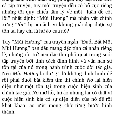
cả tập truyện, tuy mỗi truyện đều có bố cục riêng
nhưng tôi quy chiếu tâm lý về một “luận đề cốt
lõi” nhất định: “Mùi Hương” mà nhân vật chính
xưng “
tôi”
bị ám ảnh vì không giải đáp được sự
tồn tại hay chỉ là hư ảo của nó?
Tuy “Mùi Hương” của truyện ngắn “Đuổi
Bắt Một
Mùi H
ương” ban đầu mang đặc tính cá nhân riêng
lẻ, nhưng rồi trở nên đặc thù phổ quát trong suốt
tập truyện bởi tính cách định hình và vấn nạn sự
tồn tại của nó trong hành trình cuộc đời tác giả.
Nếu
Mùi Hương
là thứ gì đó không định hình để
rồi phải đuổi bắt kiếm tìm thì chính
Nó
lại hiện
diện như một tồn tại trong cuộc hiện sinh của
chính tác giả.
Nó
mơ hồ, hư ảo nhưng lại có thật vì
cuộc hiện sinh kia có sự diện diện của nó để rồi
khát khao, ao ước mong chờ từng bước hình
thành.