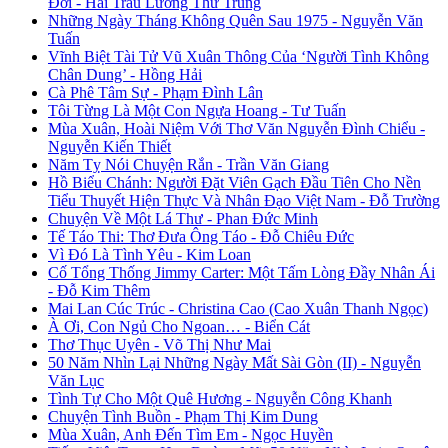
Đời - Hai Trầu Lương Thư Trung
Những Ngày Tháng Không Quên Sau 1975 - Nguyễn Văn
Tuấn
Vĩnh Biệt Tài Tử Vũ Xuân Thông Của ‘Người Tình Không
Chân Dung’ - Hồng Hải
Cà Phê Tâm Sự - Phạm Đình Lân
Tôi Từng Là Một Con Ngựa Hoang - Tư Tuấn
Mùa Xuân, Hoài Niệm Với Thơ Văn Nguyễn Đình Chiểu -
Nguyễn Kiến Thiết
Năm Tỵ Nói Chuyện Rắn - Trần Văn Giang
Hồ Biểu Chánh: Người Đặt Viên Gạch Đầu Tiên Cho Nền
Tiểu Thuyết Hiện Thực Và Nhân Đạo Việt Nam - Đỗ Trường
Chuyện Về Một Lá Thư - Phan Đức Minh
Tế Táo Thi: Thơ Đưa Ông Táo - Đỗ Chiêu Đức
Vì Đó Là Tình Yêu - Kim Loan
Cố Tổng Thống Jimmy Carter: Một Tấm Lòng Đầy Nhân Ái
- Đỗ Kim Thêm
Mai Lan Cúc Trúc - Christina Cao (Cao Xuân Thanh Ngọc)
À Ơi, Con Ngủ Cho Ngoan… - Biển Cát
Thơ Thục Uyên - Võ Thị Như Mai
50 Năm Nhìn Lại Những Ngày Mất Sài Gòn (II) - Nguyễn
Văn Lục
Tình Tự Cho Một Quê Hương - Nguyễn Công Khanh
Chuyện Tình Buồn - Phạm Thị Kim Dung
Mùa Xuân, Anh Đến Tìm Em - Ngọc Huyền