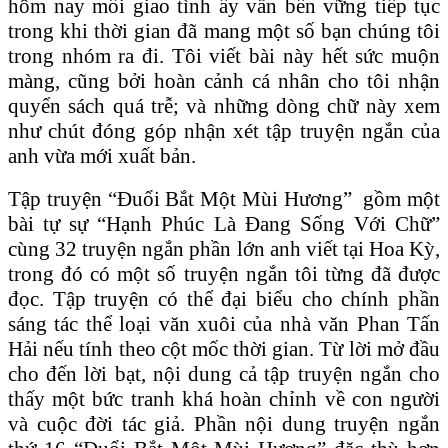
hôm nay mối giao tình ấy vẫn bền vững tiếp tục
trong khi thời gian đã mang một số bạn chúng tôi
trong nhóm ra đi. Tôi viết bài này hết sức muộn
màng, cũng bởi hoàn cảnh cá nhân cho tôi nhận
quyển sách quá trễ; và những dòng chữ này xem
như chút đóng góp nhận xét tập truyện ngắn của
anh vừa mới xuất bản.
Tập truyện “Đuổi Bắt Một Mùi Hương” gồm một
bài tự sự “Hạnh Phúc Là Đang Sống Với C
hữ”
cùng 32 truyện ngắn phần lớn anh viết tại Hoa Kỳ,
trong đó có một số truyện ngắn tôi từng đã được
đọc. Tập truyện có thể đại biểu cho chính phần
sáng tác thể loại văn xuôi của nhà văn Phan Tấn
Hải nếu tính theo cột mốc thời gian. Từ lời mở đầu
cho đến lời bạt, nội dung cả tập truyện ngắn cho
thấy một bức tranh khá hoàn chỉnh về con người
và cuộc đời tác giả. Phần nội dung truyện ngắn