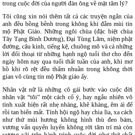
trong cuộc đời của người đàn ông về mặt tâm lý?
Tôi cũng xin nói thêm tất cả các truyện ngắn của
anh đều bồng bềnh trong không khí đẫm mùi tín
mộ Phật Giáo. Những ngôi chùa (đặc biệt chùa
Tây Tạng Bình Dương), Đại Tùng Lâm, niệm phật
đường, câu kinh, tiếng kệ, chuông mõ và cả những
lời đối thoại từ những hạnh ngộ tuổi thơ cho đến
ngày hôm nay qua tuổi thất tuần của anh, khi mơ
hồ khi rõ rệt đều thấm nhuần trong không thời
gian vô cùng tín mộ Phật giáo ấy.
Nhân vật nữ là những cô gái bước vào cuộc đời
nhân vật “tôi” một cách cố ý, hay ngẫu nhiên vô
tình xuất hiện rất nhẹ nhàng, khẽ khàng, êm ái để
rồi tan biến mất. Tính hội ngộ hay chia lìa, xa cách
như thứ mùi hương không hình thù đeo bám,
vương vấn quyến luyến không rời tâm trí mà còn
vương vãi trên hành trình cuộc đời như thứ chất