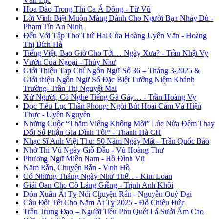
Văn Lục
Hoa Đào Trong Thi Ca Á Đông - Từ Vũ
Lời Vĩnh Biệt Muộn Màng Dành Cho Người Bạn Nhảy Dù -
Phạm Tín An Ninh
Đến Với Tập Thơ Thứ Hai Của Hoàng Uyển Văn - Hoàng
Thị Bích Hà
Tiếng Việt, Bao Giờ Cho Tới… Ngày Xưa? - Trần Nhật Vy
Vườn Của Ngoại - Thủy Như
Giới Thiệu Tạp Chí Ngôn Ngữ Số 36 – Tháng 3-2025 &
Giới thiệu Ngôn Ngữ Số Đặc Biệt Tưởng Niệm Khánh
Trường- Trần Thị Nguyệt Mai
Xứ Người, Có Nghe Tiếng Gà Gáy… - Trần Hoàng Vy
Đọc Tiểu Lục Thần Phong: Ngòi Bút Hoài Cảm Và Hiện
Thực - Uyên Nguyên
Những Cuộc “Thăm Viếng Không Mời” Lúc Nửa Đêm Thay
Đổi Số Phận Gia Đình Tôi* - Thanh Hà CH
Nhạc Sĩ Anh Việt Thu: 50 Năm Ngày Mất - Trần Quốc Bảo
Nhớ Thi Vũ Ngày Giỗ Đầu - Vũ Hoàng Thư
Phương Ngữ Miền Nam - Hồ Đình Vũ
Năm Rắn, Chuyện Rắn - Vinh Hồ
Có Những Tháng Ngày Như Thế... - Kim Loan
Giải Oan Cho Cô Láng Giềng - Trịnh Anh Khôi
Đón Xuân Ất Tỵ Nói Chuyện Rắn - Nguyễn Quý Đại
Câu Đối Tết Cho Năm Ất Tỵ 2025 - Đỗ Chiêu Đức
Trần Trung Đạo – Người Tiều Phu Quét Lá Sưởi Ấm Cho