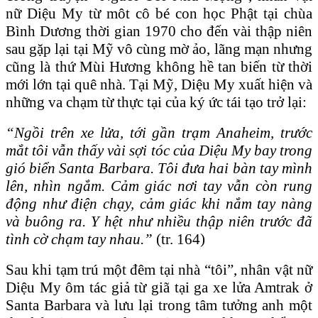
nữ Diệu My từ môt cô bé con học Phật tại chùa
Bình Dương thời gian 1970 cho đến vài thập niên
sau gặp lại tại Mỹ vô cùng mờ ảo, lãng mạn nhưng
cũng là thứ Mùi Hương không hề tan biến từ thời
mới lớn tại quê nhà. Tại Mỹ, Diệu My xuất hiện và
những va chạm từ thực tại của ký ức tái tạo trở lại:
“
Ngồi trên xe lửa, tới gần trạm Anaheim, trước
mắt tôi vẫn thấy vài sợi tóc của Diệu My bay trong
gió biển Santa Barbara. Tôi đưa hai bàn tay mình
lên, nhìn ngắm. Cảm giác nơi tay vẫn còn rung
động như điện chạy, cảm giác khi nắm tay nàng
và buông ra. Y hệt như nhiều thập niên trước đã
tình cờ chạm tay nhau.
”
(tr. 164)
Sau khi tạm trú một đêm tại nhà “tôi”, nhân vật nữ
Diệu My ôm tác giả từ giã tại ga xe lửa Amtrak ở
Santa Barbara và lưu lại trong tâm tưởng anh một