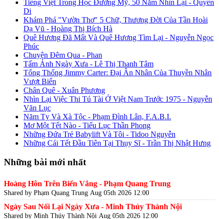
Tiếng Việt Trong Học Đường Mỹ, 50 Năm Nhìn Lại - Quyên
Di
Khám Phá "Vườn Thơ" 5 Chữ, Thương Đời Của Tần Hoài
Dạ Vũ - Hoàng Thị Bích Hà
Quê Hương Đã Mất Và Quê Hương Tìm Lại - Nguyễn Ngọc
Phúc
Chuyện Đêm Qua - Phan
Tấm Ảnh Ngày Xưa - Lê Thị Thanh Tâm
Tổng Thống Jimmy Carter: Đại Ân Nhân Của Thuyền Nhân
Vượt Biển
Chân Quê - Xuân Phương
Nhìn Lại Việc Thi Tú Tài Ở Việt Nam Trước 1975 - Nguyễn
Văn Lục
Năm Tỵ Và Xà Tộc - Phạm Đình Lân, F.A.B.I.
Mơ Một Tết Nào - Tiểu Lục Thần Phong
Những Đứa Trẻ Babylift Và Tôi - Tidoo Nguyễn
Những Cái Tết Đầu Tiên Tại Thụy Sĩ - Trần Thị Nhật Hưng
Những bài mới nhất
Hoàng Hôn Trên Biển Vắng - Phạm Quang Trung
Shared by Phạm Quang Trung
Aug 05th 2026 12:00
Ngày Sau Nối Lại Ngày Xưa - Minh Thúy Thành Nội
Shared by Minh Thúy Thành Nội
Aug 05th 2026 12:00