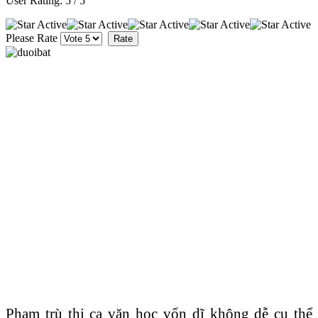
User Rating:
5
/
5
Please Rate
Phạm trù thi ca văn học vốn dĩ không dễ cụ thể