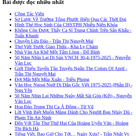
Bài được đọc nhiều nhất
Cộng Tác Viên
Sơ Lược Về Trường Tống Phước Hiệp Qua Các Thời Đại
Hình Thẻ Học Sinh Của CHSTPH Nhiều Niên Khóa
Không Còn Được Thấy Ca Sĩ Trung Chỉnh Trên Sân Khấu -
Tuấn Khanh
Chuyện Lừa Đảo - Trần Thị Nguyệt Mai
Thơ Viết Trước Giao Thừa - Kha Ly Chàm
Nhà Văn An Khê Một Tấm Lòng - Đỗ Bình
50 Năm Nhìn Lại Di Sản VNCH 30-4-1975-2025 - Nguyễn
Văn Lục
Giới Thiệu Tuyển Tập Truyện Ngắn The Colors Of April -
Trần Thị Nguyệt Mai
Đợi Mãi Một Mùa Xuân - Triều Phong
Văn Học Ngoại Ngữ Di Dân Gốc Việt 1975-2025 (Phần II) -
Ngu Yên
50 Năm Nhìn Lại Những Ngày Mất Sài Gòn (Kết) - Nguyễn
Văn Lục
Hoa Đào Trong Thi Ca Á Đông - Từ Vũ
Lời Vĩnh Biệt Muộn Màng Dành Cho Người Bạn Nhảy Dù -
Phạm Tín An Ninh
Đến Với Tập Thơ Thứ Hai Của Hoàng Uyển Văn - Hoàng
Thị Bích Hà
Tiếng Việt, Bao Giờ Cho Tới… Ngày Xưa? - Trần Nhật Vy