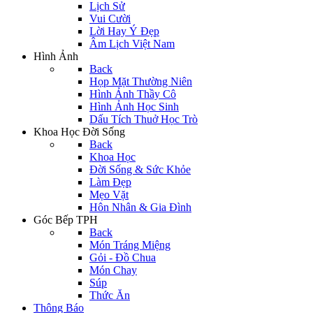
Lịch Sử
Vui Cười
Lời Hay Ý Đẹp
Âm Lịch Việt Nam
Hình Ảnh
Back
Họp Mặt Thường Niên
Hình Ảnh Thầy Cô
Hình Ảnh Học Sinh
Dấu Tích Thuở Học Trò
Khoa Học Đời Sống
Back
Khoa Học
Đời Sống & Sức Khỏe
Làm Đẹp
Mẹo Vặt
Hôn Nhân & Gia Đình
Góc Bếp TPH
Back
Món Tráng Miệng
Gỏi - Đồ Chua
Món Chay
Súp
Thức Ăn
Thông Báo