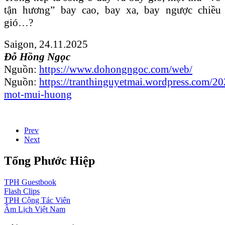
tận hương” bay cao, bay xa, bay ngược chiều
gió…?
Saigon, 24.11.2025
Đỗ Hồng Ngọc
Nguồn:
https://www.dohongngoc.com/web/
Nguồn:
https://tranthinguyetmai.wordpress.com/2
mot-mui-huong
Prev
Next
Tống Phước Hiệp
TPH
Guestbook
Flash
Clips
TPH
Cộng Tác Viên
Âm Lịch
Việt Nam