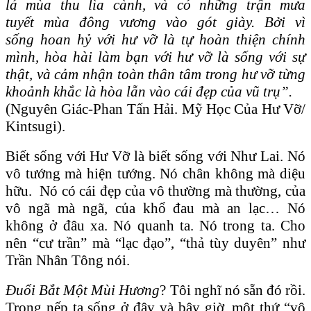
lá mùa thu lìa cành, và có những trận mưa
tuyết mùa đông vương vào gót giày. Bởi vì
sống hoan hỷ với hư vỡ là tự hoàn thiện chính
mình, hòa hài làm bạn với hư vỡ là sống với sự
thật, và cảm nhận toàn thân tâm trong hư vỡ từng
khoảnh khắc là hòa lẫn vào cái đẹp của vũ trụ”.
(Nguyên Giác-Phan Tấn Hải. Mỹ Học Của Hư Vỡ/
Kintsugi).
Biết sống với Hư Vỡ là biết sống với Như Lai. Nó
vô tướng mà hiện tướng. Nó chân không mà diệu
hữu. Nó có cái đẹp của vô thường mà thường, của
vô ngã mà ngã, của khổ đau mà an lạc… Nó
không ở đâu xa. Nó quanh ta. Nó trong ta. Cho
nên “cư trần” mà “lạc đạo”, “thả tùy duyên” như
Trần Nhân Tông nói.
Đuổi Bắt Một Mùi Hương
? Tôi nghĩ nó sẵn đó rồi.
Trong nếp ta sống ở đây và bây giờ, một thứ “vô