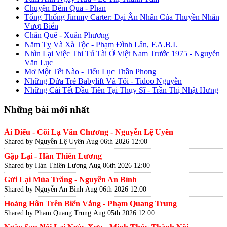
Chuyện Đêm Qua - Phan
Tổng Thống Jimmy Carter: Đại Ân Nhân Của Thuyền Nhân
Vượt Biển
Chân Quê - Xuân Phương
Năm Tỵ Và Xà Tộc - Phạm Đình Lân, F.A.B.I.
Nhìn Lại Việc Thi Tú Tài Ở Việt Nam Trước 1975 - Nguyễn
Văn Lục
Mơ Một Tết Nào - Tiểu Lục Thần Phong
Những Đứa Trẻ Babylift Và Tôi - Tidoo Nguyễn
Những Cái Tết Đầu Tiên Tại Thụy Sĩ - Trần Thị Nhật Hưng
Những bài mới nhất
Ái Điểu - Cõi Lạ Văn Chương - Nguyễn Lệ Uyên
Shared by Nguyễn Lệ Uyên
Aug 06th 2026 12:00
Gặp Lại - Hàn Thiên Lương
Shared by Hàn Thiên Lương
Aug 06th 2026 12:00
Gửi Lại Mùa Trăng - Nguyễn An Bình
Shared by Nguyễn An Bình
Aug 06th 2026 12:00
Hoàng Hôn Trên Biển Vắng - Phạm Quang Trung
Shared by Phạm Quang Trung
Aug 05th 2026 12:00