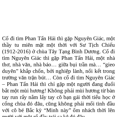
Cố đi tìm Phan Tấn Hải thì gặp Nguyên Giác, một
thầy tu miên mật một thời với Sư Tịch Chiếu
(1912-2016) ở chùa Tây Tạng Bình Dương. Cố đi
tìm Nguyên Giác thì gặp Phan Tấn Hải, một nhà
thơ, nhà văn, nhà báo… giữa bụi trần mà… “gieo
duyên” khắp chốn, bởi nghiệp lành, nối kết trong
trường văn trận bút… Còn cố đi tìm Nguyên Giác
– Phan Tấn Hải thì chỉ gặp một người đang đuổi
bắt một mùi hương! Không phải mùi hương từ bàn
tay run rẩy nắm lấy tay cô bạn gái thời tiểu học ở
cổng chùa đó đâu, cũng không phải mối tình đầu
với cô bé Bắc kỳ “Minh này” ốm nhách thời lên
mười với một rổ đầy trái sa kê đó đâu…