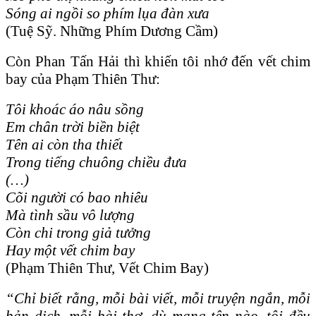
Sóng ai ngồi so phím lụa đàn xưa
(Tuệ Sỹ. Những Phím Dương Cầm)
Còn Phan Tấn Hải thì khiến tôi nhớ đến vết chim
bay của Phạm Thiên Thư:
Tôi khoác áo nâu sồng
Em chân trời biền biệt
Tên ai còn tha thiết
Trong tiếng chuông chiều đưa
(…)
Cõi người có bao nhiêu
Mà tình sầu vô lượng
Còn chi trong giả tưởng
Hay một vết chim bay
(Phạm Thiên Thư, Vết Chim Bay)
“Chỉ biết rằng, mỗi bài viết, mỗi truyện ngắn, mỗi
bản dịch, mỗi bài thơ, dù mang tên nào, tôi đều