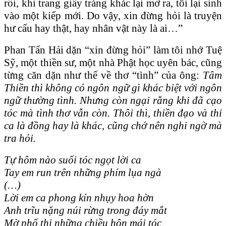
rồi, khi trang giấy trắng khác lại mở ra, tôi lại sinh
vào một kiếp mới. Do vậy, xin đừng hỏi là truyện
hư cấu hay thật, hay nhân vật này là ai…”
Phan Tấn Hải dặn “xin đừng hỏi” làm tôi nhớ Tuệ
Sỹ, một thiền sư, một nhà Phật học uyên bác, cũng
từng căn dặn như thế về thơ “tình” của ông:
Tâm
Thiền thì không có ngôn ngữ gì khác biệt với ngôn
ngữ thường tình. Nhưng còn ngại rằng khi đã cạo
tóc mà tình thơ vẫn còn.
Thôi thì, thiền đạo và thi
ca là đồng hay là khác, cũng chớ nên nghi ngờ mà
tra hỏi.
Tự hôm nào suối tóc ngọt lời ca
Tay em run trên những phím lụa ngà
(…)
Lời em ca phong kín nhụy hoa hờn
Anh trĩu nặng núi rừng trong đáy mắt
Mờ phố thị những chiều hôn mái tóc