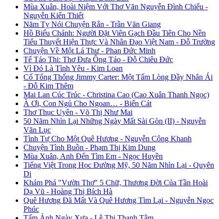
Mùa Xuân, Hoài Niệm Với Thơ Văn Nguyễn Đình Chiểu -
Nguyễn Kiến Thiết
Năm Tỵ Nói Chuyện Rắn - Trần Văn Giang
Hồ Biểu Chánh: Người Đặt Viên Gạch Đầu Tiên Cho Nền
Tiểu Thuyết Hiện Thực Và Nhân Đạo Việt Nam - Đỗ Trường
Chuyện Về Một Lá Thư - Phan Đức Minh
Tế Táo Thi: Thơ Đưa Ông Táo - Đỗ Chiêu Đức
Vì Đó Là Tình Yêu - Kim Loan
Cố Tổng Thống Jimmy Carter: Một Tấm Lòng Đầy Nhân Ái
- Đỗ Kim Thêm
Mai Lan Cúc Trúc - Christina Cao (Cao Xuân Thanh Ngọc)
À Ơi, Con Ngủ Cho Ngoan… - Biển Cát
Thơ Thục Uyên - Võ Thị Như Mai
50 Năm Nhìn Lại Những Ngày Mất Sài Gòn (II) - Nguyễn
Văn Lục
Tình Tự Cho Một Quê Hương - Nguyễn Công Khanh
Chuyện Tình Buồn - Phạm Thị Kim Dung
Mùa Xuân, Anh Đến Tìm Em - Ngọc Huyền
Tiếng Việt Trong Học Đường Mỹ, 50 Năm Nhìn Lại - Quyên
Di
Khám Phá "Vườn Thơ" 5 Chữ, Thương Đời Của Tần Hoài
Dạ Vũ - Hoàng Thị Bích Hà
Quê Hương Đã Mất Và Quê Hương Tìm Lại - Nguyễn Ngọc
Phúc
Tấm Ảnh Ngày Xưa - Lê Thị Thanh Tâm