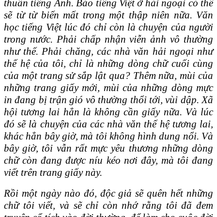
thuần tiếng Anh. Báo tiếng Việt ở hải ngoại có thể
sẽ từ từ biến mất trong một thập niên nữa. Văn
học tiếng Việt lúc đó chỉ còn là chuyện của người
trong nước. Phải chấp nhận viễn ảnh vô thường
như thế. Phải chăng, các nhà văn hải ngoại như
thế hệ của tôi, chỉ là những dòng chữ cuối cùng
của một trang sử sắp lật qua? Thêm nữa, mùi của
những trang giấy mới, mùi của những dòng mực
in đang bị trận gió vô thường thổi tới, vùi dập. Xã
hội tương lai hẳn là không cần giấy nữa. Và lúc
đó sẽ là chuyện của các nhà văn thế hệ tương lai,
khác hẳn bây giờ, mà tôi không hình dung nổi. Và
bây giờ, tôi vẫn rất mực yêu thương những dòng
chữ còn đang được níu kéo nơi đây, mà tôi đang
viết trên trang giấy này.
Rồi một ngày nào đó, độc giả sẽ quên hết những
chữ tôi viết, và sẽ chỉ còn nhớ rằng tôi đã đem