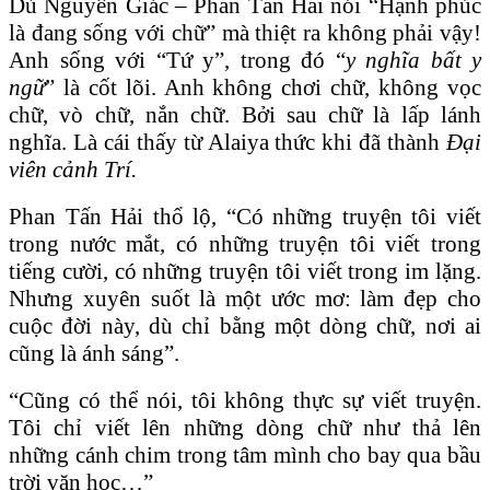
Dù Nguyên Giác – Phan Tấn Hải nói “Hạnh phúc
là đang sống với chữ” mà thiệt ra không phải vậy!
Anh sống với “Tứ y”, trong đó “
y nghĩa bất y
ngữ
” là cốt lõi. Anh không chơi chữ, không vọc
chữ, vò chữ, nắn chữ. Bởi sau chữ là lấp lánh
nghĩa. Là cái thấy từ Alaiya thức khi đã thành
Đại
viên cảnh Trí.
Phan Tấn Hải thổ lộ, “Có những truyện tôi viết
trong nước mắt, có những truyện tôi viết trong
tiếng cười, có những truyện tôi viết trong im lặng.
Nhưng xuyên suốt là một ước mơ: làm đẹp cho
cuộc đời này, dù chỉ bằng một dòng chữ, nơi ai
cũng là ánh sáng”.
“Cũng có thể nói, tôi không thực sự viết truyện.
Tôi chỉ viết lên những dòng chữ như thả lên
những cánh chim trong tâm mình cho bay qua bầu
trời văn học…”