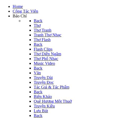
Home
Cộng Tác Viên
Báo Chí
Back
Thơ
Thơ Tranh
Tranh Thơ Nhạc
Thơ Flash
Back
Flash Clips
Thơ Diễn Ngâm
Thơ Phổ Nhạc
Music Video
Back
Văn
Truyện Dài
Truyện Đọc
Tác Giả & Tác Phẩm
Back
Biên Khảo
Quê Hương Một Thuở
Truyện Kiều
Lưu Bút
Back