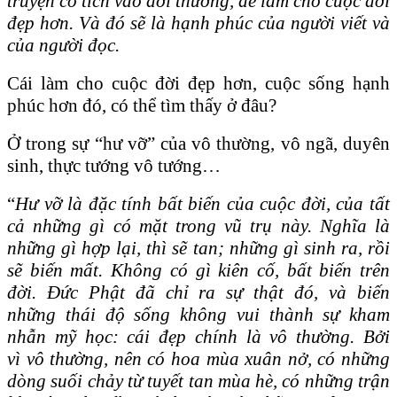
truyện cổ tích vào đời thường, để làm cho cuộc đời
đẹp hơn. Và đó sẽ là hạnh phúc của người viết và
của người đọc.
Cái làm cho cuộc đời đẹp hơn, cuộc sống hạnh
phúc hơn đó, có thể tìm thấy ở đâu?
Ở trong sự “hư vỡ” của vô thường, vô ngã, duyên
sinh, thực tướng vô tướng…
“
Hư vỡ là đặc tính bất biến của cuộc đời, của tất
cả những gì có mặt trong vũ trụ này. Nghĩa là
những gì hợp lại, thì sẽ tan; những gì sinh ra, rồi
sẽ biến mất. Không có gì kiên cố, bất biến trên
đời. Đức Phật đã chỉ ra sự thật đó, và biến
những thái độ sống không vui thành sự kham
nhẫn mỹ học: cái đẹp chính là vô thường. Bởi
vì vô thường, nên có hoa mùa xuân nở, có những
dòng suối chảy từ tuyết tan mùa hè, có những trận