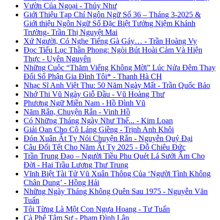
Vườn Của Ngoại - Thủy Như
Giới Thiệu Tạp Chí Ngôn Ngữ Số 36 – Tháng 3-2025 &
Giới thiệu Ngôn Ngữ Số Đặc Biệt Tưởng Niệm Khánh
Trường- Trần Thị Nguyệt Mai
Xứ Người, Có Nghe Tiếng Gà Gáy… - Trần Hoàng Vy
Đọc Tiểu Lục Thần Phong: Ngòi Bút Hoài Cảm Và Hiện
Thực - Uyên Nguyên
Những Cuộc “Thăm Viếng Không Mời” Lúc Nửa Đêm Thay
Đổi Số Phận Gia Đình Tôi* - Thanh Hà CH
Nhạc Sĩ Anh Việt Thu: 50 Năm Ngày Mất - Trần Quốc Bảo
Nhớ Thi Vũ Ngày Giỗ Đầu - Vũ Hoàng Thư
Phương Ngữ Miền Nam - Hồ Đình Vũ
Năm Rắn, Chuyện Rắn - Vinh Hồ
Có Những Tháng Ngày Như Thế... - Kim Loan
Giải Oan Cho Cô Láng Giềng - Trịnh Anh Khôi
Đón Xuân Ất Tỵ Nói Chuyện Rắn - Nguyễn Quý Đại
Câu Đối Tết Cho Năm Ất Tỵ 2025 - Đỗ Chiêu Đức
Trần Trung Đạo – Người Tiều Phu Quét Lá Sưởi Ấm Cho
Đời - Hai Trầu Lương Thư Trung
Vĩnh Biệt Tài Tử Vũ Xuân Thông Của ‘Người Tình Không
Chân Dung’ - Hồng Hải
Những Ngày Tháng Không Quên Sau 1975 - Nguyễn Văn
Tuấn
Tôi Từng Là Một Con Ngựa Hoang - Tư Tuấn
Cà Phê Tâm Sự - Phạm Đình Lân