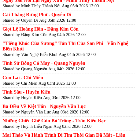
Ngày Sau Nối Lại Ngày Xưa - Minh Thúy Thành Nội
Shared by Minh Thúy Thành Nội
Aug 05th 2026 12:00
Cái Thằng Bưng Phở - Quyên Di
Shared by Quyên Di
Aug 05th 2026 12:00
Giọt Lệ Hoàng Hôn - Đặng Kim Côn
Shared by Đặng Kim Côn
Aug 04th 2026 12:00
"Tiếng Khóc Của Sương" Tản Thi Của San Phi - Văn Nghệ
Biển Khơi
Shared by Văn Nghệ Biển Khơi
Aug 04th 2026 12:00
Tình Sử Bông Cỏ May - Quang Nguyễn
Shared by Quang Nguyễn
Aug 04th 2026 12:00
Con Lai - Chi Miên
Shared by Chi Miên
Aug 03rd 2026 12:00
Tình Sầu - Huyền Kiêu
Shared by Huyền Kiêu
Aug 03rd 2026 12:00
Ba Điều Về Kiệt Tấn - Nguyễn Văn Lục
Shared by Nguyễn Văn Lục
Aug 03rd 2026 12:00
Những Chiếc Ghế Còn Bỏ Trống - Trần Kiêu Bạc
Shared by Huỳnh Liễu Ngạn
Aug 02nd 2026 12:00
Mai Thảo Và Hành Trình Đi Tìm Thời Gian Đã Mất - Liễu