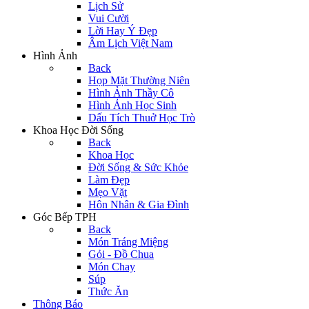
Lịch Sử
Vui Cười
Lời Hay Ý Đẹp
Âm Lịch Việt Nam
Hình Ảnh
Back
Họp Mặt Thường Niên
Hình Ảnh Thầy Cô
Hình Ảnh Học Sinh
Dấu Tích Thuở Học Trò
Khoa Học Đời Sống
Back
Khoa Học
Đời Sống & Sức Khỏe
Làm Đẹp
Mẹo Vặt
Hôn Nhân & Gia Đình
Góc Bếp TPH
Back
Món Tráng Miệng
Gỏi - Đồ Chua
Món Chay
Súp
Thức Ăn
Thông Báo