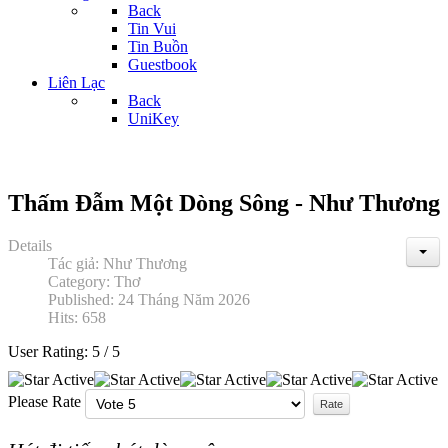
Back
Tin Vui
Tin Buồn
Guestbook
Liên Lạc
Back
UniKey
Thấm Đẫm Một Dòng Sông - Như Thương
Details
Tác giả:
Như Thương
Category:
Thơ
Published: 24 Tháng Năm 2026
Hits: 658
User Rating:
5
/
5
Please Rate