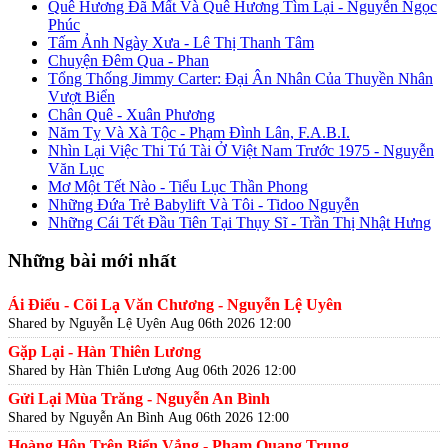
Quê Hương Đã Mất Và Quê Hương Tìm Lại - Nguyễn Ngọc
Phúc
Tấm Ảnh Ngày Xưa - Lê Thị Thanh Tâm
Chuyện Đêm Qua - Phan
Tổng Thống Jimmy Carter: Đại Ân Nhân Của Thuyền Nhân
Vượt Biển
Chân Quê - Xuân Phương
Năm Tỵ Và Xà Tộc - Phạm Đình Lân, F.A.B.I.
Nhìn Lại Việc Thi Tú Tài Ở Việt Nam Trước 1975 - Nguyễn
Văn Lục
Mơ Một Tết Nào - Tiểu Lục Thần Phong
Những Đứa Trẻ Babylift Và Tôi - Tidoo Nguyễn
Những Cái Tết Đầu Tiên Tại Thụy Sĩ - Trần Thị Nhật Hưng
Những bài mới nhất
Ái Điểu - Cõi Lạ Văn Chương - Nguyễn Lệ Uyên
Shared by Nguyễn Lệ Uyên
Aug 06th 2026 12:00
Gặp Lại - Hàn Thiên Lương
Shared by Hàn Thiên Lương
Aug 06th 2026 12:00
Gửi Lại Mùa Trăng - Nguyễn An Bình
Shared by Nguyễn An Bình
Aug 06th 2026 12:00
Hoàng Hôn Trên Biển Vắng - Phạm Quang Trung