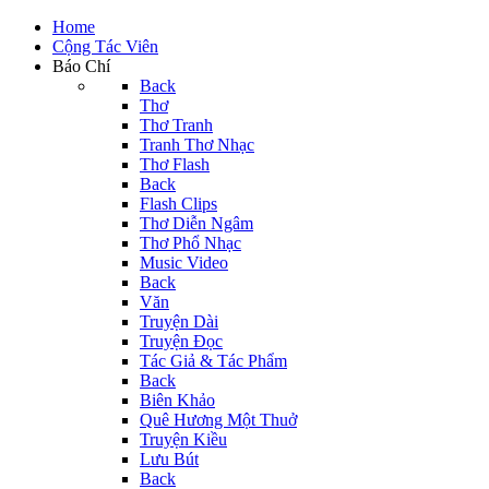
Home
Cộng Tác Viên
Báo Chí
Back
Thơ
Thơ Tranh
Tranh Thơ Nhạc
Thơ Flash
Back
Flash Clips
Thơ Diễn Ngâm
Thơ Phổ Nhạc
Music Video
Back
Văn
Truyện Dài
Truyện Đọc
Tác Giả & Tác Phẩm
Back
Biên Khảo
Quê Hương Một Thuở
Truyện Kiều
Lưu Bút
Back