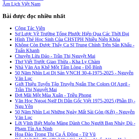
Âm Lịch
Việt Nam
Bài được đọc nhiều nhất
Cộng Tác Viên
Sơ Lược Về Trường Tống Phước Hiệp Qua Các Thời Đại
Hình Thẻ Học Sinh Của CHSTPH Nhiều Niên Khóa
Không Còn Được Thấy Ca Sĩ Trung Chỉnh Trên Sân Khấu -
Tuấn Khanh
Chuyện Lừa Đảo - Trần Thị Nguyệt Mai
Thơ Viết Trước Giao Thừa - Kha Ly Chàm
Nhà Văn An Khê Một Tấm Lòng - Đỗ Bình
50 Năm Nhìn Lại Di Sản VNCH 30-4-1975-2025 - Nguyễn
Văn Lục
Giới Thiệu Tuyển Tập Truyện Ngắn The Colors Of April -
Trần Thị Nguyệt Mai
Đợi Mãi Một Mùa Xuân - Triều Phong
Văn Học Ngoại Ngữ Di Dân Gốc Việt 1975-2025 (Phần II) -
Ngu Yên
50 Năm Nhìn Lại Những Ngày Mất Sài Gòn (Kết) - Nguyễn
Văn Lục
Lời Vĩnh Biệt Muộn Màng Dành Cho Người Bạn Nhảy Dù -
Phạm Tín An Ninh
Hoa Đào Trong Thi Ca Á Đông - Từ Vũ