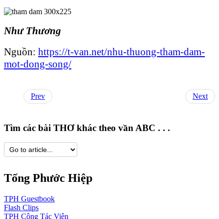
Như Thương
Nguồn:
https://t-van.net/nhu-thuong-tham-dam-
mot-dong-song/
Prev
Next
Tìm các bài THƠ khác theo vần ABC . . .
Tống Phước Hiệp
TPH
Guestbook
Flash
Clips
TPH
Cộng Tác Viên