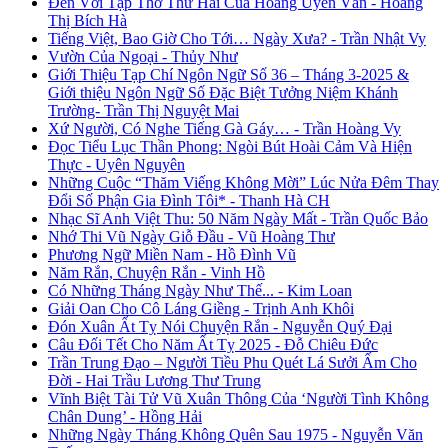
Đến Với Tập Thơ Thứ Hai Của Hoàng Uyển Văn - Hoàng
Thị Bích Hà
Tiếng Việt, Bao Giờ Cho Tới… Ngày Xưa? - Trần Nhật Vy
Vườn Của Ngoại - Thủy Như
Giới Thiệu Tạp Chí Ngôn Ngữ Số 36 – Tháng 3-2025 &
Giới thiệu Ngôn Ngữ Số Đặc Biệt Tưởng Niệm Khánh
Trường- Trần Thị Nguyệt Mai
Xứ Người, Có Nghe Tiếng Gà Gáy… - Trần Hoàng Vy
Đọc Tiểu Lục Thần Phong: Ngòi Bút Hoài Cảm Và Hiện
Thực - Uyên Nguyên
Những Cuộc “Thăm Viếng Không Mời” Lúc Nửa Đêm Thay
Đổi Số Phận Gia Đình Tôi* - Thanh Hà CH
Nhạc Sĩ Anh Việt Thu: 50 Năm Ngày Mất - Trần Quốc Bảo
Nhớ Thi Vũ Ngày Giỗ Đầu - Vũ Hoàng Thư
Phương Ngữ Miền Nam - Hồ Đình Vũ
Năm Rắn, Chuyện Rắn - Vinh Hồ
Có Những Tháng Ngày Như Thế... - Kim Loan
Giải Oan Cho Cô Láng Giềng - Trịnh Anh Khôi
Đón Xuân Ất Tỵ Nói Chuyện Rắn - Nguyễn Quý Đại
Câu Đối Tết Cho Năm Ất Tỵ 2025 - Đỗ Chiêu Đức
Trần Trung Đạo – Người Tiều Phu Quét Lá Sưởi Ấm Cho
Đời - Hai Trầu Lương Thư Trung
Vĩnh Biệt Tài Tử Vũ Xuân Thông Của ‘Người Tình Không
Chân Dung’ - Hồng Hải
Những Ngày Tháng Không Quên Sau 1975 - Nguyễn Văn