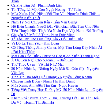
Tuấn
Cà Phê Tâm Sự - Phạm Đình Lân
Tôi Từng Là Một Con Ngựa Hoang - Tư Tuấn
Mùa Xuân, Hoài Niệm Với Thơ Văn Nguyễn Đình Chiểu -
Nguyễn Kiến Thiết
Năm Tỵ Nói Chuyện Rắn - Trần Văn Giang
Hồ Biểu Chánh: Người Đặt Viên Gạch Đầu Tiên Cho Nền
Tiểu Thuyết Hiện Thực Và Nhân Đạo Việt Nam - Đỗ Trường
Chuyện Về Một Lá Thư - Phan Đức Minh
Tế Táo Thi: Thơ Đưa Ông Táo - Đỗ Chiêu Đức
Vì Đó Là Tình Yêu - Kim Loan
Cố Tổng Thống Jimmy Carter: Một Tấm Lòng Đầy Nhân Ái
- Đỗ Kim Thêm
Mai Lan Cúc Trúc - Christina Cao (Cao Xuân Thanh Ngọc)
À Ơi, Con Ngủ Cho Ngoan… - Biển Cát
Thơ Thục Uyên - Võ Thị Như Mai
50 Năm Nhìn Lại Những Ngày Mất Sài Gòn (II) - Nguyễn
Văn Lục
Tình Tự Cho Một Quê Hương - Nguyễn Công Khanh
Chuyện Tình Buồn - Phạm Thị Kim Dung
Mùa Xuân, Anh Đến Tìm Em - Ngọc Huyền
Tiếng Việt Trong Học Đường Mỹ, 50 Năm Nhìn Lại - Quyên
Di
Khám Phá "Vườn Thơ" 5 Chữ, Thương Đời Của Tần Hoài
Dạ Vũ - Hoàng Thị Bích Hà